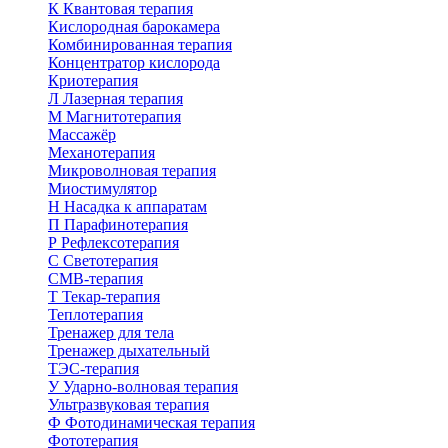
К
Квантовая терапия
Кислородная барокамера
Комбинированная терапия
Концентратор кислорода
Криотерапия
Л
Лазерная терапия
М
Магнитотерапия
Массажёр
Механотерапия
Микроволновая терапия
Миостимулятор
Н
Насадка к аппаратам
П
Парафинотерапия
Р
Рефлексотерапия
С
Светотерапия
СМВ-терапия
Т
Текар-терапия
Теплотерапия
Тренажер для тела
Тренажер дыхательный
ТЭС-терапия
У
Ударно-волновая терапия
Ультразвуковая терапия
Ф
Фотодинамическая терапия
Фототерапия