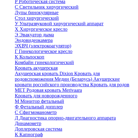
Р
Роботическая система
С
Светильник хирургический
Лупы бинокулярные
Стол хирургический
У
Ультразвуковой хирургический аппарат
Х
Хирургическое кресло
Э
Эвакуатор дыма
Эндовидеокамера
ЭХВЧ (электрокоагулятор)
Г
Гинекологическое кресло
К
Кольпоскоп
Комбайн гинекологический
Кровать акушерская
Акушерская кровать Dixion
Кровать для
родовспоможения Медин (Беларусь)
Акушерские
кровати российского производства
Кровать для родов
МЕТ
Родовая кровать Merivaara
Кровать для новорожденного
М
Монитор фетальный
Ф
Фетальный допплер
C
Cфигмоманометр
Д
Диагностика опорно-двигательного аппарата
Динамометр
Доплеровская система
К
Капнограф