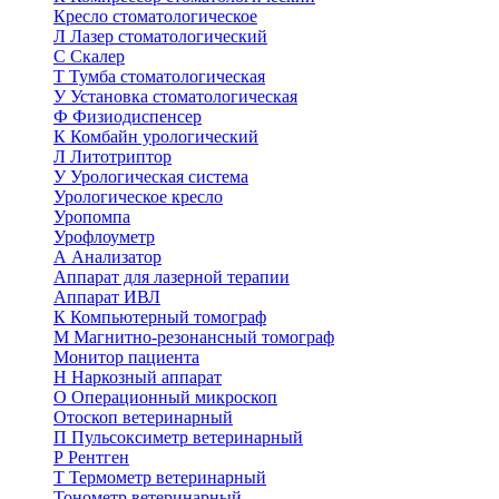
Кресло стоматологическое
Л
Лазер стоматологический
С
Скалер
Т
Тумба стоматологическая
У
Установка стоматологическая
Ф
Физиодиспенсер
К
Комбайн урологический
Л
Литотриптор
У
Урологическая система
Урологическое кресло
Уропомпа
Урофлоуметр
А
Анализатор
Аппарат для лазерной терапии
Аппарат ИВЛ
К
Компьютерный томограф
М
Магнитно-резонансный томограф
Монитор пациента
Н
Наркозный аппарат
О
Операционный микроскоп
Отоскоп ветеринарный
П
Пульсоксиметр ветеринарный
Р
Рентген
Т
Термометр ветеринарный
Тонометр ветеринарный