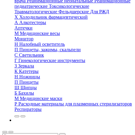
врача
Реанимационные неонатальные
Реанимационные
педиатрические
Токсикологические
Травматологические
Фельдшерские
Для РЖД
Х
Холодильник фармацевтический
А
Алкотестеры
Аптечки
М
Медицинские весы
Монитор
Н
Налобный осветитель
П
Пинцеты, зажимы, скальпели
С
Светильник
Г
Гинекологические инструменты
З
Зеркала
К
Катетеры
Н
Ножницы
П
Пинцеты
Щ
Щипцы
Б
Бахилы
М
Медицинские маски
Р
Расходные материалы для плазменных стерилизаторов
Респираторы