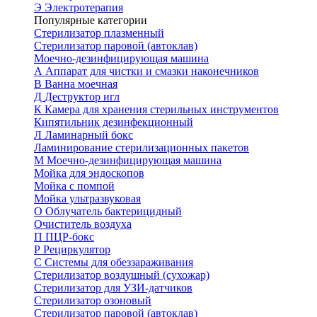
Э
Электротерапия
Популярные категории
Стерилизатор плазменный
Стерилизатор паровой (автоклав)
Моечно-дезинфицирующая машина
А
Аппарат для чистки и смазки наконечников
В
Ванна моечная
Д
Деструктор игл
К
Камера для хранения стерильных инструментов
Кипятильник дезинфекционный
Л
Ламинарный бокс
Ламинирование стерилизационных пакетов
М
Моечно-дезинфицирующая машина
Мойка для эндоскопов
Мойка с помпой
Мойка ультразвуковая
О
Облучатель бактерицидный
Очиститель воздуха
П
ПЦР-бокс
Р
Рециркулятор
С
Системы для обеззараживания
Стерилизатор воздушный (сухожар)
Стерилизатор для УЗИ-датчиков
Стерилизатор озоновый
Стерилизатор паровой (автоклав)