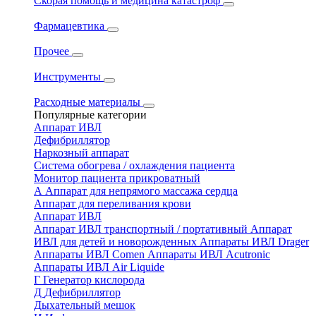
Скорая помощь и медицина катастроф
Фармацевтика
Прочее
Инструменты
Расходные материалы
Популярные категории
Аппарат ИВЛ
Дефибриллятор
Наркозный аппарат
Система обогрева / охлаждения пациента
Монитор пациента прикроватный
А
Аппарат для непрямого массажа сердца
Аппарат для переливания крови
Аппарат ИВЛ
Аппарат ИВЛ транспортный / портативный
Аппарат
ИВЛ для детей и новорожденных
Аппараты ИВЛ Drager
Аппараты ИВЛ Comen
Аппараты ИВЛ Acutronic
Аппараты ИВЛ Air Liquide
Г
Генератор кислорода
Д
Дефибриллятор
Дыхательный мешок