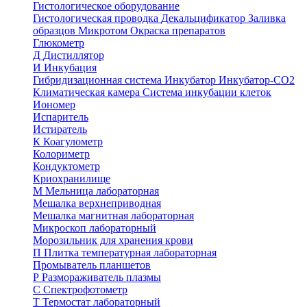
Гистологическое оборудование
Гистологическая проводка
Декальцификатор
Заливка
образцов
Микротом
Окраска препаратов
Глюкометр
Д
Дистиллятор
И
Инкубация
Гибридизационная система
Инкубатор
Инкубатор-СО2
Климатическая камера
Система инкубации клеток
Иономер
Испаритель
Истиратель
К
Коагулометр
Колориметр
Кондуктометр
Криохранилище
М
Мельница лабораторная
Мешалка верхнеприводная
Мешалка магнитная лабораторная
Микроскоп лабораторный
Морозильник для хранения крови
П
Плитка температурная лабораторная
Промыватель планшетов
Р
Размораживатель плазмы
С
Спектрофотометр
Т
Термостат лабораторный