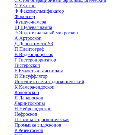
С
Стол операционный офтальмологический
У
УЗ-скан
Ф
Факоэмульсификатор
Фороптер
Фундус-камера
Щ
Щелевая лампа
Э
Эндотелиальный микроскоп
А
Артроскоп
Д
Денситометр УЗ
П
Плантограф
В
Видеопроцессор
Г
Гистероирригатор
Гистероскоп
Е
Емкость для аспирата
И
Инсуффлятор
Источник света эндоскопический
К
Камера-эндоскоп
Колоноскоп
Л
Лапароскоп
Ларингоскопы
Н
Нейроэндоскоп
Нефроскоп
П
Помпа эндоскопическая
Промывка эндоскопов
Р
Резектоскоп