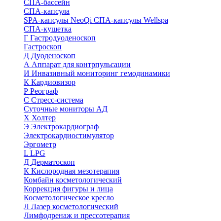
СПА-бассейн
СПА-капсула
SPA-капсулы NeoQi
СПА-капсулы Wellspa
СПА-кушетка
Г
Гастродуоденоскоп
Гастроскоп
Д
Дуоденоскоп
А
Аппарат для контрпульсации
И
Инвазивный мониторинг гемодинамики
К
Кардиовизор
Р
Реограф
С
Стресс-система
Суточные мониторы АД
Х
Холтер
Э
Электрокардиограф
Электрокардиостимулятор
Эргометр
L
LPG
Д
Дерматоскоп
К
Кислородная мезотерапия
Комбайн косметологический
Коррекция фигуры и лица
Косметологическое кресло
Л
Лазер косметологический
Лимфодренаж и прессотерапия