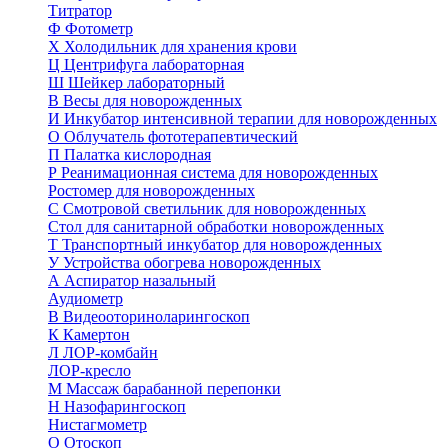
Титратор
Ф
Фотометр
Х
Холодильник для хранения крови
Ц
Центрифуга лабораторная
Ш
Шейкер лабораторный
В
Весы для новорожденных
И
Инкубатор интенсивной терапии для новорожденных
О
Облучатель фототерапевтический
П
Палатка кислородная
Р
Реанимационная система для новорожденных
Ростомер для новорожденных
С
Смотровой светильник для новорожденных
Стол для санитарной обработки новорожденных
Т
Транспортный инкубатор для новорожденных
У
Устройства обогрева новорожденных
А
Аспиратор назальный
Аудиометр
В
Видеооториноларингоскоп
К
Камертон
Л
ЛОР-комбайн
ЛОР-кресло
М
Массаж барабанной перепонки
Н
Назофарингоскоп
Нистагмометр
О
Отоскоп