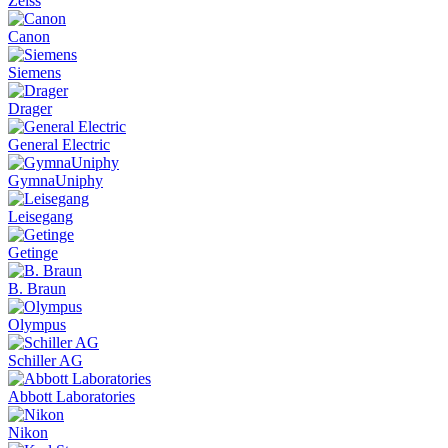
Zeiss
Canon
Siemens
Drager
General Electric
GymnaUniphy
Leisegang
Getinge
B. Braun
Olympus
Schiller AG
Abbott Laboratories
Nikon