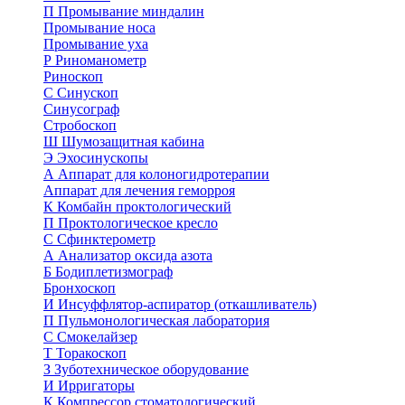
П
Промывание миндалин
Промывание носа
Промывание уха
Р
Риноманометр
Риноскоп
С
Синускоп
Синусограф
Стробоскоп
Ш
Шумозащитная кабина
Э
Эхосинускопы
А
Аппарат для колоногидротерапии
Аппарат для лечения геморроя
К
Комбайн проктологический
П
Проктологическое кресло
С
Сфинктерометр
А
Анализатор оксида азота
Б
Бодиплетизмограф
Бронхоскоп
И
Инсуффлятор-аспиратор (откашливатель)
П
Пульмонологическая лаборатория
С
Смокелайзер
Т
Торакоскоп
З
Зуботехническое оборудование
И
Ирригаторы
К
Компрессор стоматологический