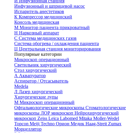
И
Инфузионная станция
Инфузионный и шприцевой насос
Испаритель анестетиков
К
Компрессор медицинский
Консоль медицинская
М
Монитор пациента прикроватный
Н
Наркозный аппарат
С
Система медицинских газов
Система обогрева / охлаждения пациента
Ц
Центральная станция мониторирования
Популярные категории
Микроскоп операционный
Светильник хирургический
Стол хирургический
А
Аквапуратор
Аспиратор / Отсасыватель
Medela
Л
Лазер хирургический
Хирургические лупы
М
Микроскоп операционный
Офтальмологические микроскопы
Стоматологические
микроскопы
ЛОР микроскоп
Нейрохирургический
микроскоп
Zeiss
Leica
Labomed
Mitaka
Moller-Wedel
Topcon
Meiji Techno
Орион Медик
Haag-Streit
Zumax
Морцеллятор