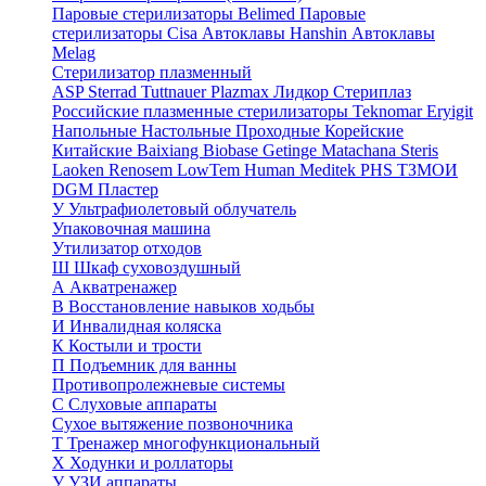
Паровые стерилизаторы Belimed
Паровые
стерилизаторы Cisa
Автоклавы Hanshin
Автоклавы
Melag
Стерилизатор плазменный
ASP Sterrad
Tuttnauer Plazmax
Лидкор Стериплаз
Российские плазменные стерилизаторы
Teknomar
Eryigit
Напольные
Настольные
Проходные
Корейские
Китайские
Baixiang
Biobase
Getinge
Matachana
Steris
Laoken
Renosem
LowTem
Human Meditek
PHS ТЗМОИ
DGM
Пластер
У
Ультрафиолетовый облучатель
Упаковочная машина
Утилизатор отходов
Ш
Шкаф суховоздушный
А
Акватренажер
В
Восстановление навыков ходьбы
И
Инвалидная коляска
К
Костыли и трости
П
Подъемник для ванны
Противопролежневые системы
С
Слуховые аппараты
Сухое вытяжение позвоночника
Т
Тренажер многофункциональный
Х
Ходунки и роллаторы
У
УЗИ аппараты