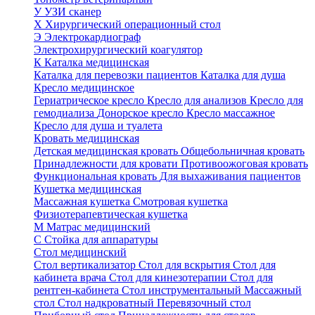
У
УЗИ сканер
Х
Хирургический операционный стол
Э
Электрокардиограф
Электрохирургический коагулятор
К
Каталка медицинская
Каталка для перевозки пациентов
Каталка для душа
Кресло медицинское
Гериатрическое кресло
Кресло для анализов
Кресло для
гемодиализа
Донорское кресло
Кресло массажное
Кресло для душа и туалета
Кровать медицинская
Детская медицинская кровать
Общебольничная кровать
Принадлежности для кровати
Противоожоговая кровать
Функциональная кровать
Для выхаживания пациентов
Кушетка медицинская
Массажная кушетка
Смотровая кушетка
Физиотерапевтическая кушетка
М
Матрас медицинский
С
Стойка для аппаратуры
Стол медицинский
Стол вертикализатор
Стол для вскрытия
Стол для
кабинета врача
Стол для кинезотерапии
Стол для
рентген-кабинета
Стол инструментальный
Массажный
стол
Стол надкроватный
Перевязочный стол