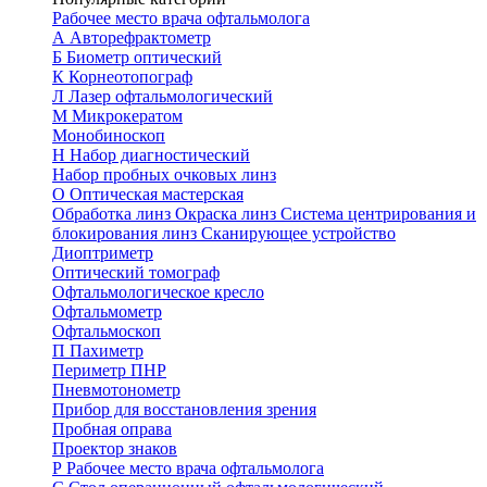
Рабочее место врача офтальмолога
А
Авторефрактометр
Б
Биометр оптический
К
Корнеотопограф
Л
Лазер офтальмологический
М
Микрокератом
Монобиноскоп
Н
Набор диагностический
Набор пробных очковых линз
О
Оптическая мастерская
Обработка линз
Окраска линз
Система центрирования и
блокирования линз
Сканирующее устройство
Диоптриметр
Оптический томограф
Офтальмологическое кресло
Офтальмометр
Офтальмоскоп
П
Пахиметр
Периметр ПНР
Пневмотонометр
Прибор для восстановления зрения
Пробная оправа
Проектор знаков
Р
Рабочее место врача офтальмолога