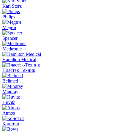
Karl Storz
Philips
Медин
Spencer
Medtronic
Hamilton Medical
Пластэк-Техник
Belimed
Mindray
Huvitz
Atmos
Констэл