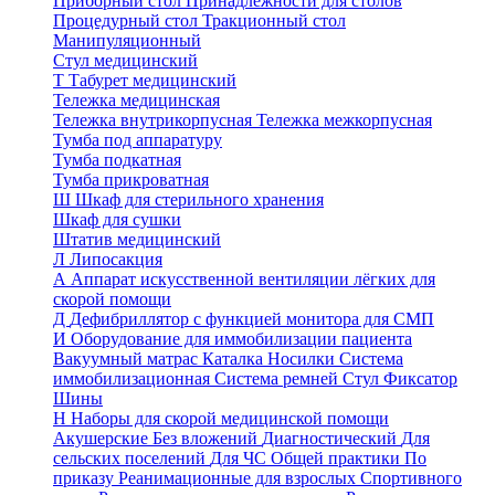
Приборный стол
Принадлежности для столов
Процедурный стол
Тракционный стол
Манипуляционный
Стул медицинский
Т
Табурет медицинский
Тележка медицинская
Тележка внутрикорпусная
Тележка межкорпусная
Тумба под аппаратуру
Тумба подкатная
Тумба прикроватная
Ш
Шкаф для стерильного хранения
Шкаф для сушки
Штатив медицинский
Л
Липосакция
А
Аппарат искусственной вентиляции лёгких для
скорой помощи
Д
Дефибриллятор с функцией монитора для СМП
И
Оборудование для иммобилизации пациента
Вакуумный матрас
Каталка
Носилки
Система
иммобилизационная
Система ремней
Стул
Фиксатор
Шины
Н
Наборы для скорой медицинской помощи
Акушерские
Без вложений
Диагностический
Для
сельских поселений
Для ЧС
Общей практики
По
приказу
Реанимационные для взрослых
Спортивного