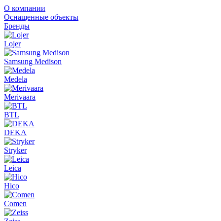
О компании
Оснащенные объекты
Бренды
Lojer
Samsung Medison
Medela
Merivaara
BTL
DEKA
Stryker
Leica
Hico
Comen