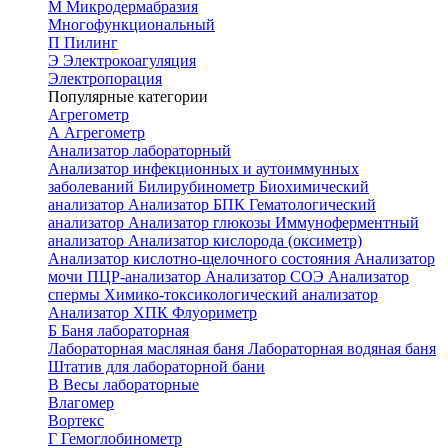
М
Микродермабразия
Многофункциональный
П
Пилинг
Э
Электрокоагуляция
Электропорация
Популярные категории
Агрегометр
А
Агрегометр
Анализатор лабораторный
Анализатор инфекционных и аутоиммунных
заболеваний
Билирубинометр
Биохимический
анализатор
Анализатор БПК
Гематологический
анализатор
Анализатор глюкозы
Иммуноферментный
анализатор
Анализатор кислорода (оксиметр)
Анализатор кислотно-щелочного состояния
Анализатор
мочи
ПЦР-анализатор
Анализатор СОЭ
Анализатор
спермы
Химико-токсикологический анализатор
Анализатор ХПК
Флуориметр
Б
Баня лабораторная
Лабораторная масляная баня
Лабораторная водяная баня
Штатив для лабораторной бани
В
Весы лабораторные
Влагомер
Вортекс
Г
Гемоглобинометр