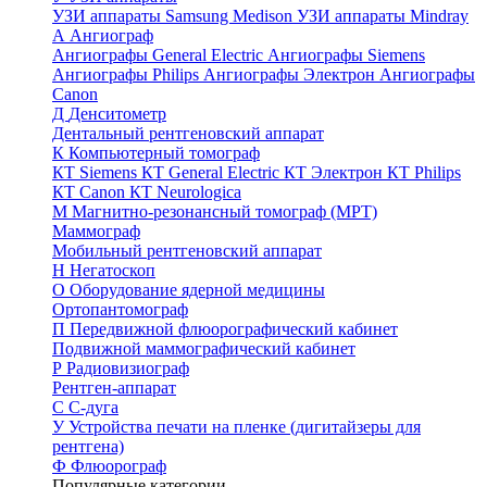
УЗИ аппараты Samsung Medison
УЗИ аппараты Mindray
А
Ангиограф
Ангиографы General Electric
Ангиографы Siemens
Ангиографы Philips
Ангиографы Электрон
Ангиографы
Canon
Д
Денситометр
Дентальный рентгеновский аппарат
К
Компьютерный томограф
КТ Siemens
КТ General Electric
КТ Электрон
КТ Philips
КТ Canon
КТ Neurologica
М
Магнитно-резонансный томограф (МРТ)
Маммограф
Мобильный рентгеновский аппарат
Н
Негатоскоп
О
Оборудование ядерной медицины
Ортопантомограф
П
Передвижной флюорографический кабинет
Подвижной маммографический кабинет
Р
Радиовизиограф
Рентген-аппарат
С
С-дуга
У
Устройства печати на пленке (дигитайзеры для
рентгена)
Ф
Флюорограф
Популярные категории