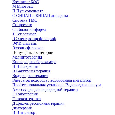
Комплекс БОС
М
Миограф
П
Пульсоксиметр
С
СИПАП и БИПАП аппараты
Система ТМС
Спирометр
Стабилоплатформа
Т
Тепловизор
Э
Электроэнцефалограф
ЭФИ-система
Эхоэнцефалоскоп
Популярные категории
Магнитотерапия
Кислородная барокамера
H
Hilt-терапия
В
Вакуумная терапия
Водородная терапия
Генератор водорода / водородный ингалятор
Профессиональная установка
Водородная капсула
Аксессуары для водородной терапии
Г
Галотерапия
Гипокситерапия
Д
Декомпрессионная терапия
Диатермия
И
Ингалятор