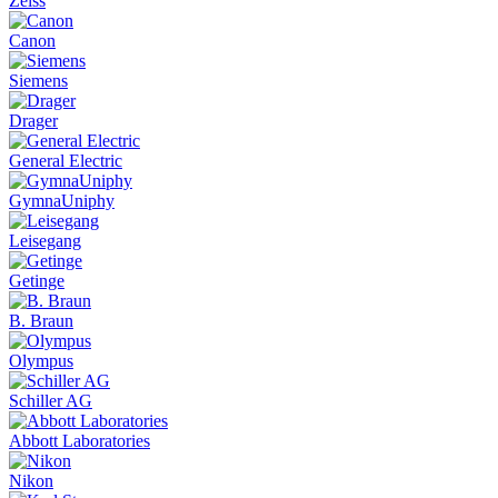
Zeiss
Canon
Siemens
Drager
General Electric
GymnaUniphy
Leisegang
Getinge
B. Braun
Olympus
Schiller AG
Abbott Laboratories
Nikon