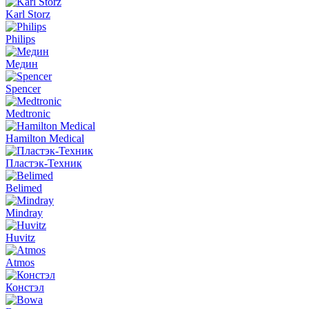
Karl Storz
Philips
Медин
Spencer
Medtronic
Hamilton Medical
Пластэк-Техник
Belimed
Mindray
Huvitz
Atmos
Констэл