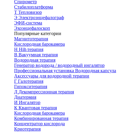
Спирометр
Стабилоплатформа
Т
Тепловизор
Э
Электроэнцефалограф
ЭФИ-система
Эхоэнцефалоскоп
Популярные категории
Магнитотерапия
Кислородная барокамера
H
Hilt-терапия
В
Вакуумная терапия
Водородная терапия
Генератор водорода / водородный ингалятор
Профессиональная установка
Водородная капсула
Аксессуары для водородной терапии
Г
Галотерапия
Гипокситерапия
Д
Декомпрессионная терапия
Диатермия
И
Ингалятор
К
Квантовая терапия
Кислородная барокамера
Комбинированная терапия
Концентратор кислорода
Криотерапия