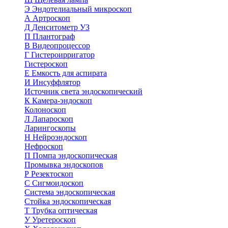
Э
Эндотелиальный микроскоп
А
Артроскоп
Д
Денситометр УЗ
П
Плантограф
В
Видеопроцессор
Г
Гистероирригатор
Гистероскоп
Е
Емкость для аспирата
И
Инсуффлятор
Источник света эндоскопический
К
Камера-эндоскоп
Колоноскоп
Л
Лапароскоп
Ларингоскопы
Н
Нейроэндоскоп
Нефроскоп
П
Помпа эндоскопическая
Промывка эндоскопов
Р
Резектоскоп
С
Сигмоидоскоп
Система эндоскопическая
Стойка эндоскопическая
Т
Трубка оптическая
У
Уретероскоп