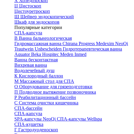
Х
Холедохоскоп
Ц
Цистоскоп
Цистоуретроскоп
Ш
Шейвер эндоскопический
Шкаф для эндоскопов
Популярные категории
СПА-капсула
В
Ванна бальнеологическая
Гидромассажная ванна
Chirana Progress
Medexim
NeoQi
Trautwein
Unbescheiden
Гидротерапевтическая ванна
Aquator
Beka Hospitec
Meden Inmed
Ванна бесконтактная
Вихревая ванна
Водолечебный душ
К
Кислородный баллон
М
Массажный стол для СПА
О
Оборудование для грязеподготовки
П
Подводное вытяжение позвоночника
Р
Реабилитационный бассейн
С
Система очистки кишечника
СПА-бассейн
СПА-капсула
SPA-капсулы NeoQi
СПА-капсулы Wellspa
СПА-кушетка
Г
Гастродуоденоскоп