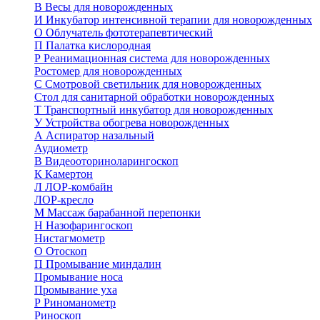
В
Весы для новорожденных
И
Инкубатор интенсивной терапии для новорожденных
О
Облучатель фототерапевтический
П
Палатка кислородная
Р
Реанимационная система для новорожденных
Ростомер для новорожденных
С
Смотровой светильник для новорожденных
Стол для санитарной обработки новорожденных
Т
Транспортный инкубатор для новорожденных
У
Устройства обогрева новорожденных
А
Аспиратор назальный
Аудиометр
В
Видеооториноларингоскоп
К
Камертон
Л
ЛОР-комбайн
ЛОР-кресло
М
Массаж барабанной перепонки
Н
Назофарингоскоп
Нистагмометр
О
Отоскоп
П
Промывание миндалин
Промывание носа
Промывание уха
Р
Риноманометр
Риноскоп