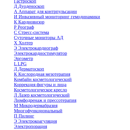
Гастроскоп
Д
Дуоденоскоп
А
Аппарат для контрпульсации
И
Инвазивный мониторинг гемодинамики
К
Кардиовизор
Р
Реограф
С
Стресс-система
Суточные мониторы АД
Х
Холтер
Э
Электрокардиограф
Электрокардиостимулятор
Эргометр
L
LPG
Д
Дерматоскоп
К
Кислородная мезотерапия
Комбайн косметологический
Коррекция фигуры и лица
Косметологическое кресло
Л
Лазер косметологический
Лимфодренаж и прессотерапия
М
Микродермабразия
Многофункциональный
П
Пилинг
Э
Электрокоагуляция
Электропорация