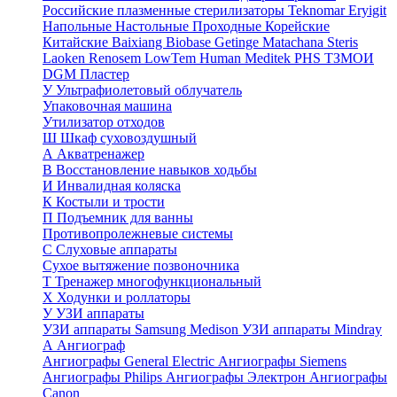
Российские плазменные стерилизаторы
Teknomar
Eryigit
Напольные
Настольные
Проходные
Корейские
Китайские
Baixiang
Biobase
Getinge
Matachana
Steris
Laoken
Renosem
LowTem
Human Meditek
PHS ТЗМОИ
DGM
Пластер
У
Ультрафиолетовый облучатель
Упаковочная машина
Утилизатор отходов
Ш
Шкаф суховоздушный
А
Акватренажер
В
Восстановление навыков ходьбы
И
Инвалидная коляска
К
Костыли и трости
П
Подъемник для ванны
Противопролежневые системы
С
Слуховые аппараты
Сухое вытяжение позвоночника
Т
Тренажер многофункциональный
Х
Ходунки и роллаторы
У
УЗИ аппараты
УЗИ аппараты Samsung Medison
УЗИ аппараты Mindray
А
Ангиограф
Ангиографы General Electric
Ангиографы Siemens
Ангиографы Philips
Ангиографы Электрон
Ангиографы
Canon