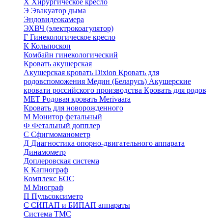
Х
Хирургическое кресло
Э
Эвакуатор дыма
Эндовидеокамера
ЭХВЧ (электрокоагулятор)
Г
Гинекологическое кресло
К
Кольпоскоп
Комбайн гинекологический
Кровать акушерская
Акушерская кровать Dixion
Кровать для
родовспоможения Медин (Беларусь)
Акушерские
кровати российского производства
Кровать для родов
МЕТ
Родовая кровать Merivaara
Кровать для новорожденного
М
Монитор фетальный
Ф
Фетальный допплер
C
Cфигмоманометр
Д
Диагностика опорно-двигательного аппарата
Динамометр
Доплеровская система
К
Капнограф
Комплекс БОС
М
Миограф
П
Пульсоксиметр
С
СИПАП и БИПАП аппараты
Система ТМС