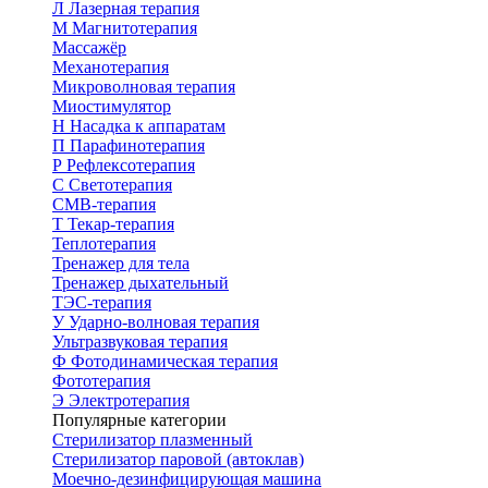
Л
Лазерная терапия
М
Магнитотерапия
Массажёр
Механотерапия
Микроволновая терапия
Миостимулятор
Н
Насадка к аппаратам
П
Парафинотерапия
Р
Рефлексотерапия
С
Светотерапия
СМВ-терапия
Т
Текар-терапия
Теплотерапия
Тренажер для тела
Тренажер дыхательный
ТЭС-терапия
У
Ударно-волновая терапия
Ультразвуковая терапия
Ф
Фотодинамическая терапия
Фототерапия
Э
Электротерапия
Популярные категории
Стерилизатор плазменный
Стерилизатор паровой (автоклав)
Моечно-дезинфицирующая машина