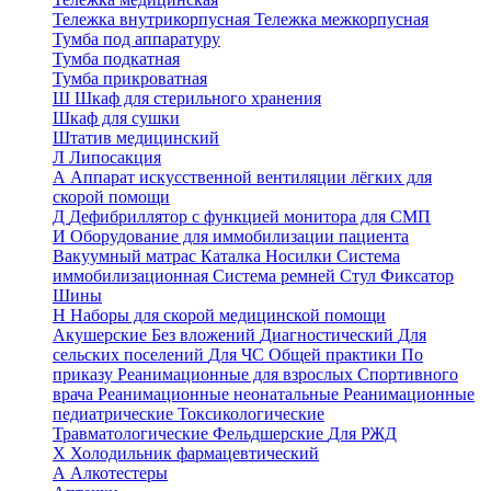
Тележка внутрикорпусная
Тележка межкорпусная
Тумба под аппаратуру
Тумба подкатная
Тумба прикроватная
Ш
Шкаф для стерильного хранения
Шкаф для сушки
Штатив медицинский
Л
Липосакция
А
Аппарат искусственной вентиляции лёгких для
скорой помощи
Д
Дефибриллятор с функцией монитора для СМП
И
Оборудование для иммобилизации пациента
Вакуумный матрас
Каталка
Носилки
Система
иммобилизационная
Система ремней
Стул
Фиксатор
Шины
Н
Наборы для скорой медицинской помощи
Акушерские
Без вложений
Диагностический
Для
сельских поселений
Для ЧС
Общей практики
По
приказу
Реанимационные для взрослых
Спортивного
врача
Реанимационные неонатальные
Реанимационные
педиатрические
Токсикологические
Травматологические
Фельдшерские
Для РЖД
Х
Холодильник фармацевтический
А
Алкотестеры