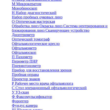
М
Микрокератом
Монобиноскоп
Н
Набор диагностический
Набор пробных очковых линз
О
Оптическая мастерская
Обработка линз
Окраска линз
Система центрирования и
блокирования линз
Сканирующее устройство
Диоптриметр
Оптический томограф
Офтальмологическое кресло
Офтальмометр
Офтальмоскоп
П
Пахиметр
Периметр ПНР
Пневмотонометр
Прибор для восстановления зрения
Пробная оправа
Проектор знаков
Р
Рабочее место врача офтальмолога
С
Стол операционный офтальмологический
У
УЗ-скан
Ф
Факоэмульсификатор
Фороптер
Фундус-камера
Щ
Щелевая лампа