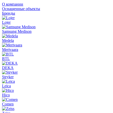
О компании
Оснащенные объекты
Бренды
Lojer
Samsung Medison
Medela
Merivaara
BTL
DEKA
Stryker
Leica
Hico
Comen