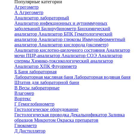
Популярные категории
Агрегометр
А
Агрегометр
Анализатор лабораторный
Анализатор инфекционных и аутоиммунных
заболеваний
Билирубинометр
Биохимический
анализатор
Анализатор БПК
Гематологический
анализатор
Анализатор глюкозы
Иммуноферментный
анализатор
Анализатор кислорода (оксиметр)
Анализатор кислотно-щелочного состояния
Анализатор
мочи
ПЦР-анализатор
Анализатор СОЭ
Анализатор
спермы
Химико-токсикологический анализатор
Анализатор ХПК
Флуориметр
Б
Баня лабораторная
Лабораторная масляная баня
Лабораторная водяная баня
Штатив для лабораторной бани
В
Весы лабораторные
Влагомер
Вортекс
Г
Гемоглобинометр
Гистологическое оборудование
Гистологическая проводка
Декальцификатор
Заливка
образцов
Микротом
Окраска препаратов
Глюкометр
Д
Дистиллятор