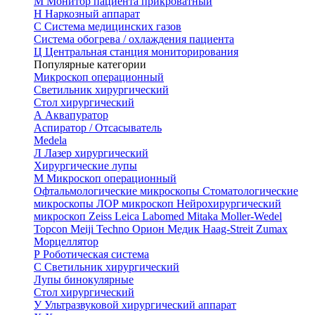
М
Монитор пациента прикроватный
Н
Наркозный аппарат
С
Система медицинских газов
Система обогрева / охлаждения пациента
Ц
Центральная станция мониторирования
Популярные категории
Микроскоп операционный
Светильник хирургический
Стол хирургический
А
Аквапуратор
Аспиратор / Отсасыватель
Medela
Л
Лазер хирургический
Хирургические лупы
М
Микроскоп операционный
Офтальмологические микроскопы
Стоматологические
микроскопы
ЛОР микроскоп
Нейрохирургический
микроскоп
Zeiss
Leica
Labomed
Mitaka
Moller-Wedel
Topcon
Meiji Techno
Орион Медик
Haag-Streit
Zumax
Морцеллятор
Р
Роботическая система
С
Светильник хирургический
Лупы бинокулярные
Стол хирургический
У
Ультразвуковой хирургический аппарат