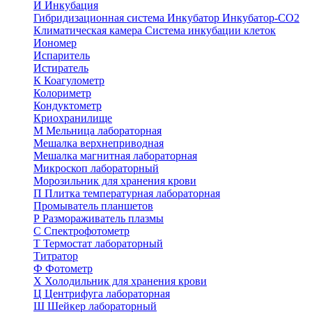
И
Инкубация
Гибридизационная система
Инкубатор
Инкубатор-СО2
Климатическая камера
Система инкубации клеток
Иономер
Испаритель
Истиратель
К
Коагулометр
Колориметр
Кондуктометр
Криохранилище
М
Мельница лабораторная
Мешалка верхнеприводная
Мешалка магнитная лабораторная
Микроскоп лабораторный
Морозильник для хранения крови
П
Плитка температурная лабораторная
Промыватель планшетов
Р
Размораживатель плазмы
С
Спектрофотометр
Т
Термостат лабораторный
Титратор
Ф
Фотометр
Х
Холодильник для хранения крови
Ц
Центрифуга лабораторная
Ш
Шейкер лабораторный