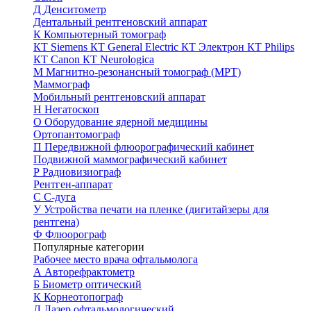
Д
Денситометр
Дентальный рентгеновский аппарат
К
Компьютерный томограф
КТ Siemens
КТ General Electric
КТ Электрон
КТ Philips
КТ Canon
КТ Neurologica
М
Магнитно-резонансный томограф (МРТ)
Маммограф
Мобильный рентгеновский аппарат
Н
Негатоскоп
О
Оборудование ядерной медицины
Ортопантомограф
П
Передвижной флюорографический кабинет
Подвижной маммографический кабинет
Р
Радиовизиограф
Рентген-аппарат
С
С-дуга
У
Устройства печати на пленке (дигитайзеры для
рентгена)
Ф
Флюорограф
Популярные категории
Рабочее место врача офтальмолога
А
Авторефрактометр
Б
Биометр оптический
К
Корнеотопограф
Л
Лазер офтальмологический