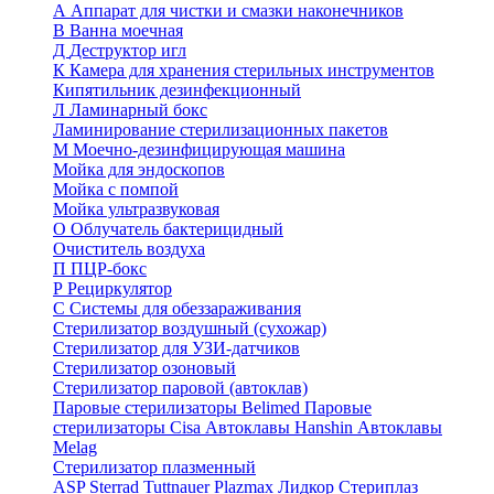
А
Аппарат для чистки и смазки наконечников
В
Ванна моечная
Д
Деструктор игл
К
Камера для хранения стерильных инструментов
Кипятильник дезинфекционный
Л
Ламинарный бокс
Ламинирование стерилизационных пакетов
М
Моечно-дезинфицирующая машина
Мойка для эндоскопов
Мойка с помпой
Мойка ультразвуковая
О
Облучатель бактерицидный
Очиститель воздуха
П
ПЦР-бокс
Р
Рециркулятор
С
Системы для обеззараживания
Стерилизатор воздушный (сухожар)
Стерилизатор для УЗИ-датчиков
Стерилизатор озоновый
Стерилизатор паровой (автоклав)
Паровые стерилизаторы Belimed
Паровые
стерилизаторы Cisa
Автоклавы Hanshin
Автоклавы
Melag
Стерилизатор плазменный
ASP Sterrad
Tuttnauer Plazmax
Лидкор Стериплаз