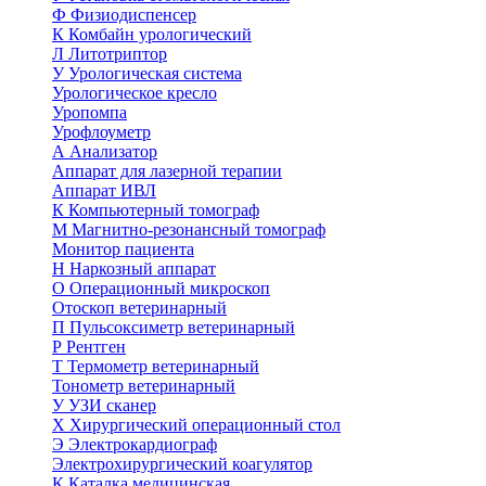
Ф
Физиодиспенсер
К
Комбайн урологический
Л
Литотриптор
У
Урологическая система
Урологическое кресло
Уропомпа
Урофлоуметр
А
Анализатор
Аппарат для лазерной терапии
Аппарат ИВЛ
К
Компьютерный томограф
М
Магнитно-резонансный томограф
Монитор пациента
Н
Наркозный аппарат
О
Операционный микроскоп
Отоскоп ветеринарный
П
Пульсоксиметр ветеринарный
Р
Рентген
Т
Термометр ветеринарный
Тонометр ветеринарный
У
УЗИ сканер
Х
Хирургический операционный стол
Э
Электрокардиограф
Электрохирургический коагулятор
К
Каталка медицинская