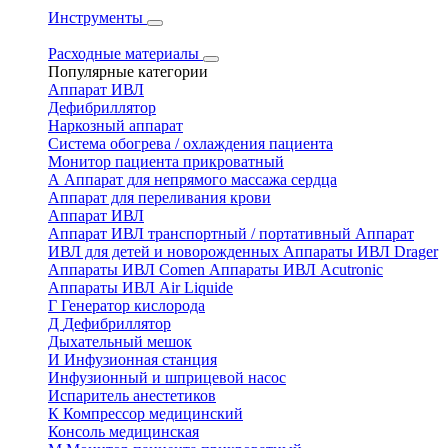
Инструменты
Расходные материалы
Популярные категории
Аппарат ИВЛ
Дефибриллятор
Наркозный аппарат
Система обогрева / охлаждения пациента
Монитор пациента прикроватный
А
Аппарат для непрямого массажа сердца
Аппарат для переливания крови
Аппарат ИВЛ
Аппарат ИВЛ транспортный / портативный
Аппарат
ИВЛ для детей и новорожденных
Аппараты ИВЛ Drager
Аппараты ИВЛ Comen
Аппараты ИВЛ Acutronic
Аппараты ИВЛ Air Liquide
Г
Генератор кислорода
Д
Дефибриллятор
Дыхательный мешок
И
Инфузионная станция
Инфузионный и шприцевой насос
Испаритель анестетиков
К
Компрессор медицинский
Консоль медицинская