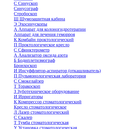
С
Синускоп
Синусограф
Стробоскоп
Ш
Шумозащитная кабина
Э
Эхосинускопы
А
Аппарат для колоногидротерапии
Аппарат для лечения геморроя
К
Комбайн проктологический
П
Проктологическое кресло
С
Сфинктерометр
А
Анализатор оксида азота
Б
Бодиплетизмограф
Бронхоскоп
И
Инсуффлятор-аспиратор (откашливатель)
П
Пульмонологическая лаборатория
С
Смокелайзер
Т
Торакоскоп
З
Зуботехническое оборудование
И
Ирригаторы
К
Компрессор стоматологический
Кресло стоматологическое
Л
Лазер стоматологический
С
Скалер
Т
Тумба стоматологическая
У
Установка стоматологическая