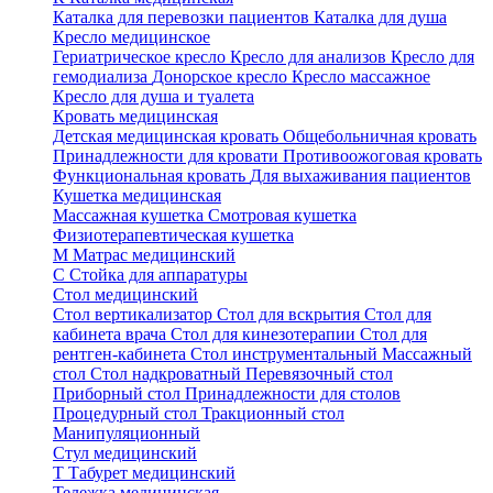
Каталка для перевозки пациентов
Каталка для душа
Кресло медицинское
Гериатрическое кресло
Кресло для анализов
Кресло для
гемодиализа
Донорское кресло
Кресло массажное
Кресло для душа и туалета
Кровать медицинская
Детская медицинская кровать
Общебольничная кровать
Принадлежности для кровати
Противоожоговая кровать
Функциональная кровать
Для выхаживания пациентов
Кушетка медицинская
Массажная кушетка
Смотровая кушетка
Физиотерапевтическая кушетка
М
Матрас медицинский
С
Стойка для аппаратуры
Стол медицинский
Стол вертикализатор
Стол для вскрытия
Стол для
кабинета врача
Стол для кинезотерапии
Стол для
рентген-кабинета
Стол инструментальный
Массажный
стол
Стол надкроватный
Перевязочный стол
Приборный стол
Принадлежности для столов
Процедурный стол
Тракционный стол
Манипуляционный
Стул медицинский
Т
Табурет медицинский
Тележка медицинская