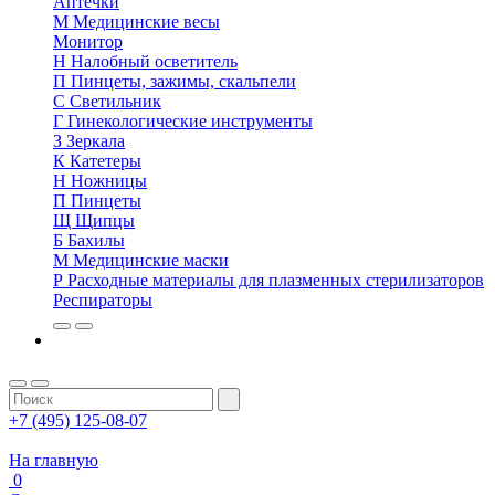
Аптечки
М
Медицинские весы
Монитор
Н
Налобный осветитель
П
Пинцеты, зажимы, скальпели
С
Светильник
Г
Гинекологические инструменты
З
Зеркала
К
Катетеры
Н
Ножницы
П
Пинцеты
Щ
Щипцы
Б
Бахилы
М
Медицинские маски
Р
Расходные материалы для плазменных стерилизаторов
Респираторы
+7 (495) 125-08-07
На главную
0