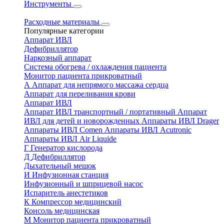
Инструменты
Расходные материалы
Популярные категории
Аппарат ИВЛ
Дефибриллятор
Наркозный аппарат
Система обогрева / охлаждения пациента
Монитор пациента прикроватный
А
Аппарат для непрямого массажа сердца
Аппарат для переливания крови
Аппарат ИВЛ
Аппарат ИВЛ транспортный / портативный
Аппарат
ИВЛ для детей и новорожденных
Аппараты ИВЛ Drager
Аппараты ИВЛ Comen
Аппараты ИВЛ Acutronic
Аппараты ИВЛ Air Liquide
Г
Генератор кислорода
Д
Дефибриллятор
Дыхательный мешок
И
Инфузионная станция
Инфузионный и шприцевой насос
Испаритель анестетиков
К
Компрессор медицинский
Консоль медицинская
М
Монитор пациента прикроватный