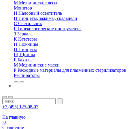
М
Медицинские весы
Монитор
Н
Налобный осветитель
П
Пинцеты, зажимы, скальпели
С
Светильник
Г
Гинекологические инструменты
З
Зеркала
К
Катетеры
Н
Ножницы
П
Пинцеты
Щ
Щипцы
Б
Бахилы
М
Медицинские маски
Р
Расходные материалы для плазменных стерилизаторов
Респираторы
+7 (495) 125-08-07
На главную
0
Сравнение