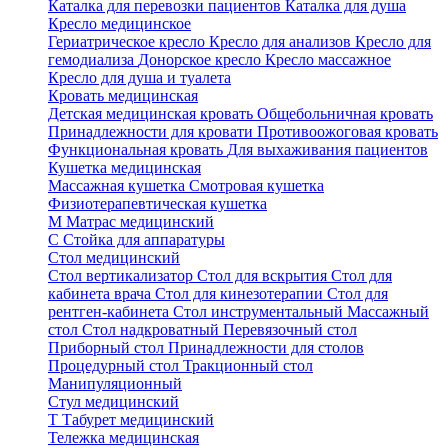
Каталка для перевозки пациентов
Каталка для душа
Кресло медицинское
Гериатрическое кресло
Кресло для анализов
Кресло для
гемодиализа
Донорское кресло
Кресло массажное
Кресло для душа и туалета
Кровать медицинская
Детская медицинская кровать
Общебольничная кровать
Принадлежности для кровати
Противоожоговая кровать
Функциональная кровать
Для выхаживания пациентов
Кушетка медицинская
Массажная кушетка
Смотровая кушетка
Физиотерапевтическая кушетка
М
Матрас медицинский
С
Стойка для аппаратуры
Стол медицинский
Стол вертикализатор
Стол для вскрытия
Стол для
кабинета врача
Стол для кинезотерапии
Стол для
рентген-кабинета
Стол инструментальный
Массажный
стол
Стол надкроватный
Перевязочный стол
Приборный стол
Принадлежности для столов
Процедурный стол
Тракционный стол
Манипуляционный
Стул медицинский
Т
Табурет медицинский
Тележка медицинская