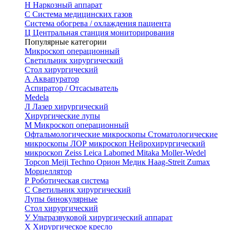
Н
Наркозный аппарат
С
Система медицинских газов
Система обогрева / охлаждения пациента
Ц
Центральная станция мониторирования
Популярные категории
Микроскоп операционный
Светильник хирургический
Стол хирургический
А
Аквапуратор
Аспиратор / Отсасыватель
Medela
Л
Лазер хирургический
Хирургические лупы
М
Микроскоп операционный
Офтальмологические микроскопы
Стоматологические
микроскопы
ЛОР микроскоп
Нейрохирургический
микроскоп
Zeiss
Leica
Labomed
Mitaka
Moller-Wedel
Topcon
Meiji Techno
Орион Медик
Haag-Streit
Zumax
Морцеллятор
Р
Роботическая система
С
Светильник хирургический
Лупы бинокулярные
Стол хирургический
У
Ультразвуковой хирургический аппарат
Х
Хирургическое кресло