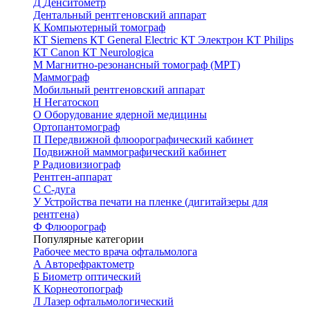
Д
Денситометр
Дентальный рентгеновский аппарат
К
Компьютерный томограф
КТ Siemens
КТ General Electric
КТ Электрон
КТ Philips
КТ Canon
КТ Neurologica
М
Магнитно-резонансный томограф (МРТ)
Маммограф
Мобильный рентгеновский аппарат
Н
Негатоскоп
О
Оборудование ядерной медицины
Ортопантомограф
П
Передвижной флюорографический кабинет
Подвижной маммографический кабинет
Р
Радиовизиограф
Рентген-аппарат
С
С-дуга
У
Устройства печати на пленке (дигитайзеры для
рентгена)
Ф
Флюорограф
Популярные категории
Рабочее место врача офтальмолога
А
Авторефрактометр
Б
Биометр оптический
К
Корнеотопограф
Л
Лазер офтальмологический