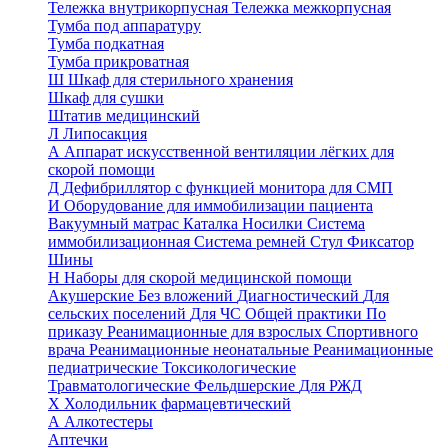
Тележка внутрикорпусная
Тележка межкорпусная
Тумба под аппаратуру
Тумба подкатная
Тумба прикроватная
Ш
Шкаф для стерильного хранения
Шкаф для сушки
Штатив медицинский
Л
Липосакция
А
Аппарат искусственной вентиляции лёгких для
скорой помощи
Д
Дефибриллятор с функцией монитора для СМП
И
Оборудование для иммобилизации пациента
Вакуумный матрас
Каталка
Носилки
Система
иммобилизационная
Система ремней
Стул
Фиксатор
Шины
Н
Наборы для скорой медицинской помощи
Акушерские
Без вложений
Диагностический
Для
сельских поселений
Для ЧС
Общей практики
По
приказу
Реанимационные для взрослых
Спортивного
врача
Реанимационные неонатальные
Реанимационные
педиатрические
Токсикологические
Травматологические
Фельдшерские
Для РЖД
Х
Холодильник фармацевтический
А
Алкотестеры
Аптечки