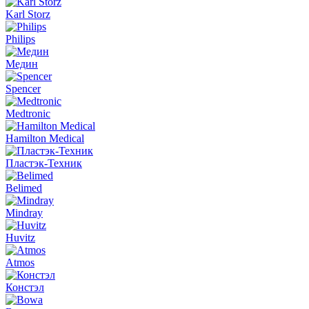
Karl Storz
Philips
Медин
Spencer
Medtronic
Hamilton Medical
Пластэк-Техник
Belimed
Mindray
Huvitz
Atmos
Констэл