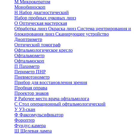
М
Микрокератом
Монобиноскоп
Н
Набор диагностический
Набор пробных очковых линз
О
Оптическая мастерская
Обработка линз
Окраска линз
Система центрирования и
блокирования линз
Сканирующее устройство
Диоптриметр
Оптический томограф
Офтальмологическое кресло
Офтальмометр
Офтальмоскоп
П
Пахиметр
Периметр ПНР
Пневмотонометр
Прибор для восстановления зрения
Пробная оправа
Проектор знаков
Р
Рабочее место врача офтальмолога
С
Стол операционный офтальмологический
У
УЗ-скан
Ф
Факоэмульсификатор
Фороптер
Фундус-камера
Щ
Щелевая лампа