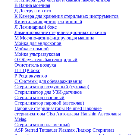
В
Ванна моечная
Д
Деструктор игл
К
Камера для хранения стерильных инструментов
Кипятильник дезинфекционный
Л
Ламинарный бокс
Ламинирование стерилизационных пакетов
М
Моечно-дезинфицирующая машина
Мойка для эндоскопов
Мойка с помпой
Мойка ультразвуковая
О
Облучатель бактерицидный
Очиститель воздуха
П
ПЦР-бокс
Р
Рециркулятор
С
Системы для обеззараживания
Стерилизатор воздушный (сухожар)
Стерилизатор для УЗИ-датчиков
Стерилизатор озоновый
Стерилизатор паровой (автоклав)
Паровые стерилизаторы Belimed
Паровые
стерилизаторы Cisa
Автоклавы Hanshin
Автоклавы
Melag
Стерилизатор плазменный
ASP Sterrad
Tuttnauer Plazmax
Лидкор Стериплаз