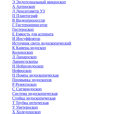
Э
Эндотелиальный микроскоп
А
Артроскоп
Д
Денситометр УЗ
П
Плантограф
В
Видеопроцессор
Г
Гистероирригатор
Гистероскоп
Е
Емкость для аспирата
И
Инсуффлятор
Источник света эндоскопический
К
Камера-эндоскоп
Колоноскоп
Л
Лапароскоп
Ларингоскопы
Н
Нейроэндоскоп
Нефроскоп
П
Помпа эндоскопическая
Промывка эндоскопов
Р
Резектоскоп
С
Сигмоидоскоп
Система эндоскопическая
Стойка эндоскопическая
Т
Трубка оптическая
У
Уретероскоп
Х
Холедохоскоп