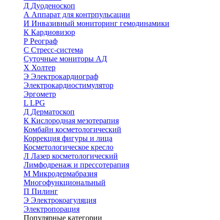
Д
Дуоденоскоп
А
Аппарат для контрпульсации
И
Инвазивный мониторинг гемодинамики
К
Кардиовизор
Р
Реограф
С
Стресс-система
Суточные мониторы АД
Х
Холтер
Э
Электрокардиограф
Электрокардиостимулятор
Эргометр
L
LPG
Д
Дерматоскоп
К
Кислородная мезотерапия
Комбайн косметологический
Коррекция фигуры и лица
Косметологическое кресло
Л
Лазер косметологический
Лимфодренаж и прессотерапия
М
Микродермабразия
Многофункциональный
П
Пилинг
Э
Электрокоагуляция
Электропорация
Популярные категории