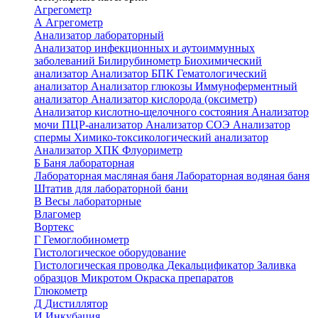
Агрегометр
А
Агрегометр
Анализатор лабораторный
Анализатор инфекционных и аутоиммунных
заболеваний
Билирубинометр
Биохимический
анализатор
Анализатор БПК
Гематологический
анализатор
Анализатор глюкозы
Иммуноферментный
анализатор
Анализатор кислорода (оксиметр)
Анализатор кислотно-щелочного состояния
Анализатор
мочи
ПЦР-анализатор
Анализатор СОЭ
Анализатор
спермы
Химико-токсикологический анализатор
Анализатор ХПК
Флуориметр
Б
Баня лабораторная
Лабораторная масляная баня
Лабораторная водяная баня
Штатив для лабораторной бани
В
Весы лабораторные
Влагомер
Вортекс
Г
Гемоглобинометр
Гистологическое оборудование
Гистологическая проводка
Декальцификатор
Заливка
образцов
Микротом
Окраска препаратов
Глюкометр
Д
Дистиллятор
И
Инкубация