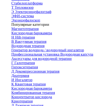
Стабилоплатформа
Т
Тепловизор
Э
Электроэнцефалограф
ЭФИ-система
Эхоэнцефалоскоп
Популярные категории
Магнитотерапия
Кислородная барокамера
H
Hilt-терапия
В
Вакуумная терапия
Водородная терапия
Генератор водорода / водородный ингалятор
Профессиональная установка
Водородная капсула
Аксессуары для водородной терапии
Г
Галотерапия
Гипокситерапия
Д
Декомпрессионная терапия
Диатермия
И
Ингалятор
К
Квантовая терапия
Кислородная барокамера
Комбинированная терапия
Концентратор кислорода
Криотерапия
Л
Лазерная терапия