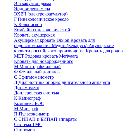
Э
Эвакуатор дыма
Эндовидеокамера
ЭХВЧ (электрокоагулятор)
Г
Гинекологическое кресло
К
Кольпоскоп
Комбайн гинекологический
Кровать акушерская
Акушерская кровать Dixion
Кровать для
родовспоможения Медин (Беларусь)
Акушерские
кровати российского производства
Кровать для родов
МЕТ
Родовая кровать Merivaara
Кровать для новорожденного
М
Монитор фетальный
Ф
Фетальный допплер
C
Cфигмоманометр
Д
Диагностика опорно-двигательного аппарата
Динамометр
Доплеровская система
К
Капнограф
Комплекс БОС
М
Миограф
П
Пульсоксиметр
С
СИПАП и БИПАП аппараты
Система ТМС
Спирометр