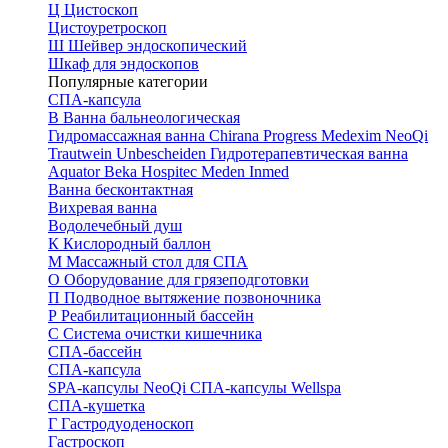
Ц
Цистоскоп
Цистоуретроскоп
Ш
Шейвер эндоскопический
Шкаф для эндоскопов
Популярные категории
СПА-капсула
В
Ванна бальнеологическая
Гидромассажная ванна
Chirana Progress
Medexim
NeoQi
Trautwein
Unbescheiden
Гидротерапевтическая ванна
Aquator
Beka Hospitec
Meden Inmed
Ванна бесконтактная
Вихревая ванна
Водолечебный душ
К
Кислородный баллон
М
Массажный стол для СПА
О
Оборудование для грязеподготовки
П
Подводное вытяжение позвоночника
Р
Реабилитационный бассейн
С
Система очистки кишечника
СПА-бассейн
СПА-капсула
SPA-капсулы NeoQi
СПА-капсулы Wellspa
СПА-кушетка
Г
Гастродуоденоскоп
Гастроскоп