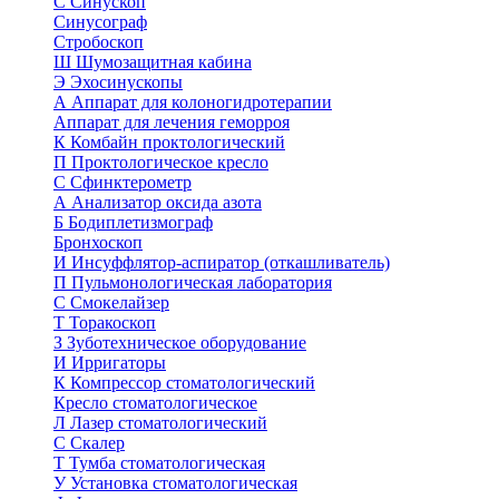
С
Синускоп
Синусограф
Стробоскоп
Ш
Шумозащитная кабина
Э
Эхосинускопы
А
Аппарат для колоногидротерапии
Аппарат для лечения геморроя
К
Комбайн проктологический
П
Проктологическое кресло
С
Сфинктерометр
А
Анализатор оксида азота
Б
Бодиплетизмограф
Бронхоскоп
И
Инсуффлятор-аспиратор (откашливатель)
П
Пульмонологическая лаборатория
С
Смокелайзер
Т
Торакоскоп
З
Зуботехническое оборудование
И
Ирригаторы
К
Компрессор стоматологический
Кресло стоматологическое
Л
Лазер стоматологический
С
Скалер
Т
Тумба стоматологическая
У
Установка стоматологическая