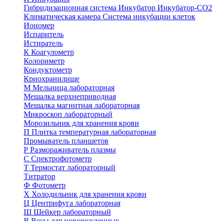
Гибридизационная система
Инкубатор
Инкубатор-СО2
Климатическая камера
Система инкубации клеток
Иономер
Испаритель
Истиратель
К
Коагулометр
Колориметр
Кондуктометр
Криохранилище
М
Мельница лабораторная
Мешалка верхнеприводная
Мешалка магнитная лабораторная
Микроскоп лабораторный
Морозильник для хранения крови
П
Плитка температурная лабораторная
Промыватель планшетов
Р
Размораживатель плазмы
С
Спектрофотометр
Т
Термостат лабораторный
Титратор
Ф
Фотометр
Х
Холодильник для хранения крови
Ц
Центрифуга лабораторная
Ш
Шейкер лабораторный
В
Весы для новорожденных