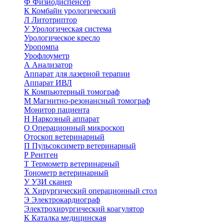
Ф
Физиодиспенсер
К
Комбайн урологический
Л
Литотриптор
У
Урологическая система
Урологическое кресло
Уропомпа
Урофлоуметр
А
Анализатор
Аппарат для лазерной терапии
Аппарат ИВЛ
К
Компьютерный томограф
М
Магнитно-резонансный томограф
Монитор пациента
Н
Наркозный аппарат
О
Операционный микроскоп
Отоскоп ветеринарный
П
Пульсоксиметр ветеринарный
Р
Рентген
Т
Термометр ветеринарный
Тонометр ветеринарный
У
УЗИ сканер
Х
Хирургический операционный стол
Э
Электрокардиограф
Электрохирургический коагулятор
К
Каталка медицинская