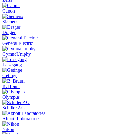
Zeiss
Canon
Siemens
Drager
General Electric
GymnaUniphy
Leisegang
Getinge
B. Braun
Olympus
Schiller AG
Abbott Laboratories
Nikon