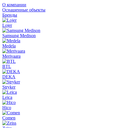
О компании
Оснащенные объекты
Бренды
Lojer
Samsung Medison
Medela
Merivaara
BTL
DEKA
Stryker
Leica
Hico
Comen