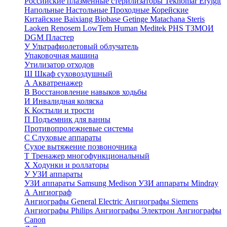
Российские плазменные стерилизаторы
Teknomar
Eryigit
Напольные
Настольные
Проходные
Корейские
Китайские
Baixiang
Biobase
Getinge
Matachana
Steris
Laoken
Renosem
LowTem
Human Meditek
PHS ТЗМОИ
DGM
Пластер
У
Ультрафиолетовый облучатель
Упаковочная машина
Утилизатор отходов
Ш
Шкаф суховоздушный
А
Акватренажер
В
Восстановление навыков ходьбы
И
Инвалидная коляска
К
Костыли и трости
П
Подъемник для ванны
Противопролежневые системы
С
Слуховые аппараты
Сухое вытяжение позвоночника
Т
Тренажер многофункциональный
Х
Ходунки и роллаторы
У
УЗИ аппараты
УЗИ аппараты Samsung Medison
УЗИ аппараты Mindray
А
Ангиограф
Ангиографы General Electric
Ангиографы Siemens
Ангиографы Philips
Ангиографы Электрон
Ангиографы
Canon