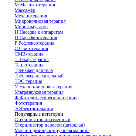
М
Магнитотерапия
Массажёр
Механотерапия
Микроволновая терапия
Миостимулятор
Н
Насадка к аппаратам
П
Парафинотерапия
Р
Рефлексотерапия
С
Светотерапия
СМВ-терапия
Т
Текар-терапия
Теплотерапия
Тренажер для тела
Тренажер дыхательный
ТЭС-терапия
У
Ударно-волновая терапия
Ультразвуковая терапия
Ф
Фотодинамическая терапия
Фототерапия
Э
Электротерапия
Популярные категории
Стерилизатор плазменный
Стерилизатор паровой (автоклав)
Моечно-дезинфицирующая машина
А
Аппарат для чистки и смазки наконечников