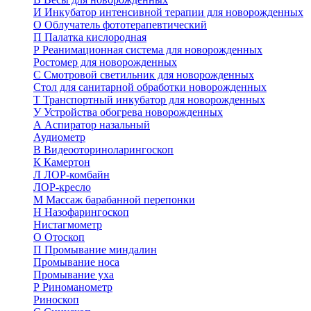
И
Инкубатор интенсивной терапии для новорожденных
О
Облучатель фототерапевтический
П
Палатка кислородная
Р
Реанимационная система для новорожденных
Ростомер для новорожденных
С
Смотровой светильник для новорожденных
Стол для санитарной обработки новорожденных
Т
Транспортный инкубатор для новорожденных
У
Устройства обогрева новорожденных
А
Аспиратор назальный
Аудиометр
В
Видеооториноларингоскоп
К
Камертон
Л
ЛОР-комбайн
ЛОР-кресло
М
Массаж барабанной перепонки
Н
Назофарингоскоп
Нистагмометр
О
Отоскоп
П
Промывание миндалин
Промывание носа
Промывание уха
Р
Риноманометр
Риноскоп