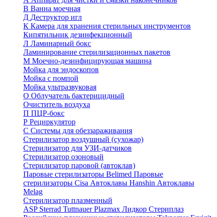
В
Ванна моечная
Д
Деструктор игл
К
Камера для хранения стерильных инструментов
Кипятильник дезинфекционный
Л
Ламинарный бокс
Ламинирование стерилизационных пакетов
М
Моечно-дезинфицирующая машина
Мойка для эндоскопов
Мойка с помпой
Мойка ультразвуковая
О
Облучатель бактерицидный
Очиститель воздуха
П
ПЦР-бокс
Р
Рециркулятор
С
Системы для обеззараживания
Стерилизатор воздушный (сухожар)
Стерилизатор для УЗИ-датчиков
Стерилизатор озоновый
Стерилизатор паровой (автоклав)
Паровые стерилизаторы Belimed
Паровые
стерилизаторы Cisa
Автоклавы Hanshin
Автоклавы
Melag
Стерилизатор плазменный
ASP Sterrad
Tuttnauer Plazmax
Лидкор Стериплаз