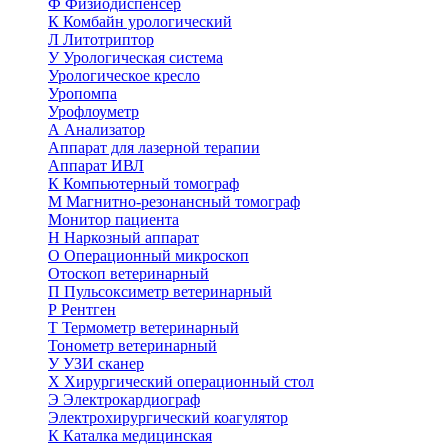
Ф
Физиодиспенсер
К
Комбайн урологический
Л
Литотриптор
У
Урологическая система
Урологическое кресло
Уропомпа
Урофлоуметр
А
Анализатор
Аппарат для лазерной терапии
Аппарат ИВЛ
К
Компьютерный томограф
М
Магнитно-резонансный томограф
Монитор пациента
Н
Наркозный аппарат
О
Операционный микроскоп
Отоскоп ветеринарный
П
Пульсоксиметр ветеринарный
Р
Рентген
Т
Термометр ветеринарный
Тонометр ветеринарный
У
УЗИ сканер
Х
Хирургический операционный стол
Э
Электрокардиограф
Электрохирургический коагулятор
К
Каталка медицинская