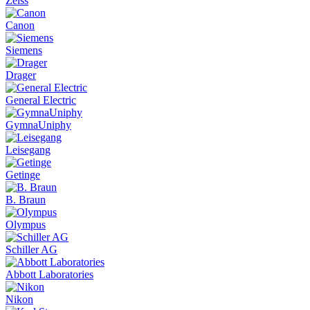
Zeiss
Canon
Siemens
Drager
General Electric
GymnaUniphy
Leisegang
Getinge
B. Braun
Olympus
Schiller AG
Abbott Laboratories
Nikon