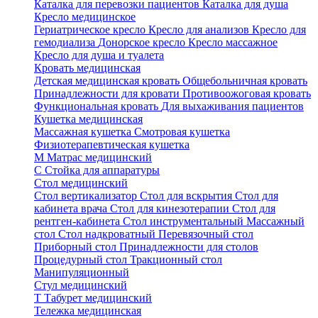
Каталка для перевозки пациентов
Каталка для душа
Кресло медицинское
Гериатрическое кресло
Кресло для анализов
Кресло для
гемодиализа
Донорское кресло
Кресло массажное
Кресло для душа и туалета
Кровать медицинская
Детская медицинская кровать
Общебольничная кровать
Принадлежности для кровати
Противоожоговая кровать
Функциональная кровать
Для выхаживания пациентов
Кушетка медицинская
Массажная кушетка
Смотровая кушетка
Физиотерапевтическая кушетка
М
Матрас медицинский
С
Стойка для аппаратуры
Стол медицинский
Стол вертикализатор
Стол для вскрытия
Стол для
кабинета врача
Стол для кинезотерапии
Стол для
рентген-кабинета
Стол инструментальный
Массажный
стол
Стол надкроватный
Перевязочный стол
Приборный стол
Принадлежности для столов
Процедурный стол
Тракционный стол
Манипуляционный
Стул медицинский
Т
Табурет медицинский
Тележка медицинская