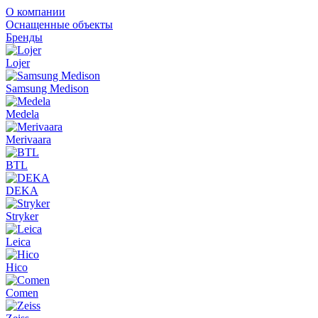
О компании
Оснащенные объекты
Бренды
Lojer
Samsung Medison
Medela
Merivaara
BTL
DEKA
Stryker
Leica
Hico
Comen