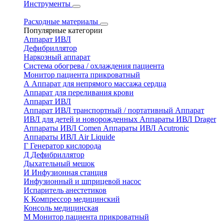
Инструменты
Расходные материалы
Популярные категории
Аппарат ИВЛ
Дефибриллятор
Наркозный аппарат
Система обогрева / охлаждения пациента
Монитор пациента прикроватный
А
Аппарат для непрямого массажа сердца
Аппарат для переливания крови
Аппарат ИВЛ
Аппарат ИВЛ транспортный / портативный
Аппарат
ИВЛ для детей и новорожденных
Аппараты ИВЛ Drager
Аппараты ИВЛ Comen
Аппараты ИВЛ Acutronic
Аппараты ИВЛ Air Liquide
Г
Генератор кислорода
Д
Дефибриллятор
Дыхательный мешок
И
Инфузионная станция
Инфузионный и шприцевой насос
Испаритель анестетиков
К
Компрессор медицинский
Консоль медицинская
М
Монитор пациента прикроватный