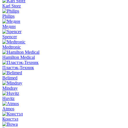
Karl Storz
Philips
Медин
Spencer
Medtronic
Hamilton Medical
Пластэк-Техник
Belimed
Mindray
Huvitz
Atmos
Констэл