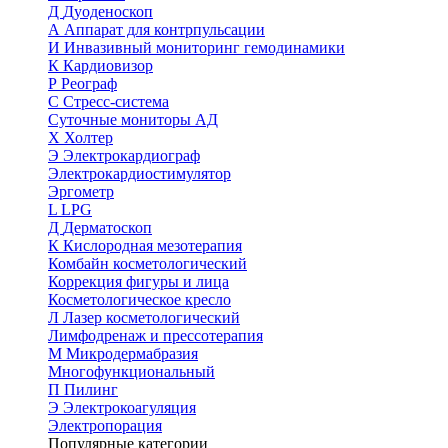
Д
Дуоденоскоп
А
Аппарат для контрпульсации
И
Инвазивный мониторинг гемодинамики
К
Кардиовизор
Р
Реограф
С
Стресс-система
Суточные мониторы АД
Х
Холтер
Э
Электрокардиограф
Электрокардиостимулятор
Эргометр
L
LPG
Д
Дерматоскоп
К
Кислородная мезотерапия
Комбайн косметологический
Коррекция фигуры и лица
Косметологическое кресло
Л
Лазер косметологический
Лимфодренаж и прессотерапия
М
Микродермабразия
Многофункциональный
П
Пилинг
Э
Электрокоагуляция
Электропорация
Популярные категории