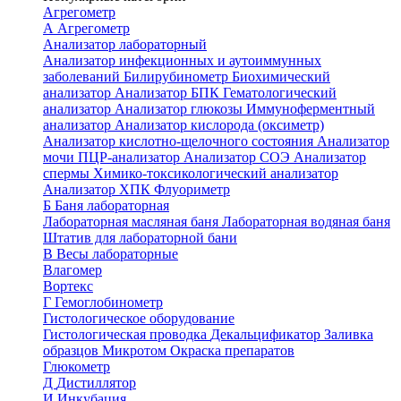
Агрегометр
А
Агрегометр
Анализатор лабораторный
Анализатор инфекционных и аутоиммунных
заболеваний
Билирубинометр
Биохимический
анализатор
Анализатор БПК
Гематологический
анализатор
Анализатор глюкозы
Иммуноферментный
анализатор
Анализатор кислорода (оксиметр)
Анализатор кислотно-щелочного состояния
Анализатор
мочи
ПЦР-анализатор
Анализатор СОЭ
Анализатор
спермы
Химико-токсикологический анализатор
Анализатор ХПК
Флуориметр
Б
Баня лабораторная
Лабораторная масляная баня
Лабораторная водяная баня
Штатив для лабораторной бани
В
Весы лабораторные
Влагомер
Вортекс
Г
Гемоглобинометр
Гистологическое оборудование
Гистологическая проводка
Декальцификатор
Заливка
образцов
Микротом
Окраска препаратов
Глюкометр
Д
Дистиллятор
И
Инкубация