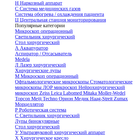
Н
Наркозный аппарат
С
Система медицинских газов
Система обогрева / охлаждения пациента
Ц
Центральная станция мониторирования
Популярные категории
Микроскоп операционный
Светильник хирургический
Стол хирургический
А
Аквапуратор
Аспиратор / Отсасыватель
Medela
Л
Лазер хирургический
Хирургические лупы
М
Микроскоп операционный
Офтальмологические микроскопы
Стоматологические
микроскопы
ЛОР микроскоп
Нейрохирургический
микроскоп
Zeiss
Leica
Labomed
Mitaka
Moller-Wedel
Topcon
Meiji Techno
Орион Медик
Haag-Streit
Zumax
Морцеллятор
Р
Роботическая система
С
Светильник хирургический
Лупы бинокулярные
Стол хирургический
У
Ультразвуковой хирургический аппарат
Х
Хирургическое кресло