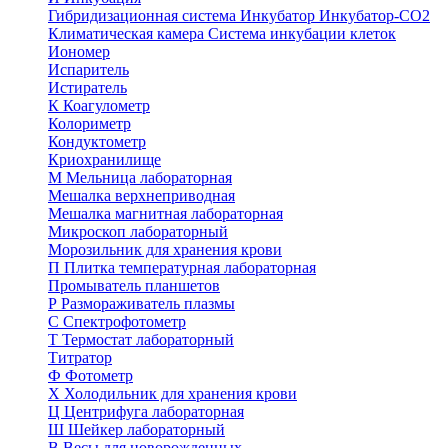
Гибридизационная система
Инкубатор
Инкубатор-СО2
Климатическая камера
Система инкубации клеток
Иономер
Испаритель
Истиратель
К
Коагулометр
Колориметр
Кондуктометр
Криохранилище
М
Мельница лабораторная
Мешалка верхнеприводная
Мешалка магнитная лабораторная
Микроскоп лабораторный
Морозильник для хранения крови
П
Плитка температурная лабораторная
Промыватель планшетов
Р
Размораживатель плазмы
С
Спектрофотометр
Т
Термостат лабораторный
Титратор
Ф
Фотометр
Х
Холодильник для хранения крови
Ц
Центрифуга лабораторная
Ш
Шейкер лабораторный
В
Весы для новорожденных