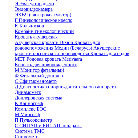
Э
Эвакуатор дыма
Эндовидеокамера
ЭХВЧ (электрокоагулятор)
Г
Гинекологическое кресло
К
Кольпоскоп
Комбайн гинекологический
Кровать акушерская
Акушерская кровать Dixion
Кровать для
родовспоможения Медин (Беларусь)
Акушерские
кровати российского производства
Кровать для родов
МЕТ
Родовая кровать Merivaara
Кровать для новорожденного
М
Монитор фетальный
Ф
Фетальный допплер
C
Cфигмоманометр
Д
Диагностика опорно-двигательного аппарата
Динамометр
Доплеровская система
К
Капнограф
Комплекс БОС
М
Миограф
П
Пульсоксиметр
С
СИПАП и БИПАП аппараты
Система ТМС
Спирометр