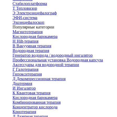
Стабилоплатформа
Т
Тепловизор
Э
Электроэнцефалограф
ЭФИ-система
Эхоэнцефалоскоп
Популярные категории
Магнитотерапия
Кислородная барокамера
H
Hilt-терапия
В
Вакуумная терапия
Водородная терапия
Генератор водорода / водородный ингалятор
Профессиональная установка
Водородная капсула
Аксессуары для водородной терапии
Г
Галотерапия
Гипокситерапия
Д
Декомпрессионная терапия
Диатермия
И
Ингалятор
К
Квантовая терапия
Кислородная барокамера
Комбинированная терапия
Концентратор кислорода
Криотерапия
Л
Лазерная терапия