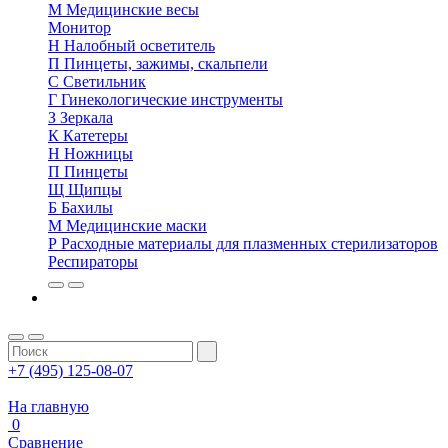
М
Медицинские весы
Монитор
Н
Налобный осветитель
П
Пинцеты, зажимы, скальпели
С
Светильник
Г
Гинекологические инструменты
З
Зеркала
К
Катетеры
Н
Ножницы
П
Пинцеты
Щ
Щипцы
Б
Бахилы
М
Медицинские маски
Р
Расходные материалы для плазменных стерилизаторов
Респираторы
+7 (495) 125-08-07
На главную
0
Сравнение