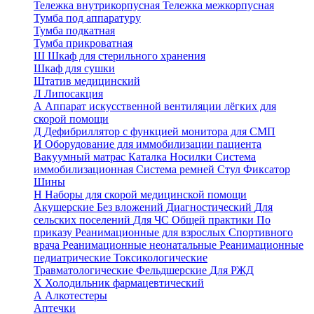
Тележка внутрикорпусная
Тележка межкорпусная
Тумба под аппаратуру
Тумба подкатная
Тумба прикроватная
Ш
Шкаф для стерильного хранения
Шкаф для сушки
Штатив медицинский
Л
Липосакция
А
Аппарат искусственной вентиляции лёгких для
скорой помощи
Д
Дефибриллятор с функцией монитора для СМП
И
Оборудование для иммобилизации пациента
Вакуумный матрас
Каталка
Носилки
Система
иммобилизационная
Система ремней
Стул
Фиксатор
Шины
Н
Наборы для скорой медицинской помощи
Акушерские
Без вложений
Диагностический
Для
сельских поселений
Для ЧС
Общей практики
По
приказу
Реанимационные для взрослых
Спортивного
врача
Реанимационные неонатальные
Реанимационные
педиатрические
Токсикологические
Травматологические
Фельдшерские
Для РЖД
Х
Холодильник фармацевтический
А
Алкотестеры
Аптечки