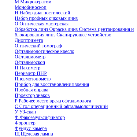
М
Микрокератом
Монобиноскоп
Н
Набор диагностический
Набор пробных очковых линз
О
Оптическая мастерская
Обработка линз
Окраска линз
Система центрирования и
блокирования линз
Сканирующее устройство
Диоптриметр
Оптический томограф
Офтальмологическое кресло
Офтальмометр
Офтальмоскоп
П
Пахиметр
Периметр ПНР
Пневмотонометр
Прибор для восстановления зрения
Пробная оправа
Проектор знаков
Р
Рабочее место врача офтальмолога
С
Стол операционный офтальмологический
У
УЗ-скан
Ф
Факоэмульсификатор
Фороптер
Фундус-камера
Щ
Щелевая лампа