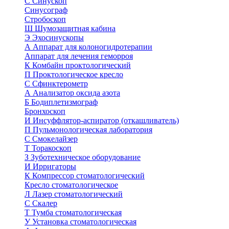
С
Синускоп
Синусограф
Стробоскоп
Ш
Шумозащитная кабина
Э
Эхосинускопы
А
Аппарат для колоногидротерапии
Аппарат для лечения геморроя
К
Комбайн проктологический
П
Проктологическое кресло
С
Сфинктерометр
А
Анализатор оксида азота
Б
Бодиплетизмограф
Бронхоскоп
И
Инсуффлятор-аспиратор (откашливатель)
П
Пульмонологическая лаборатория
С
Смокелайзер
Т
Торакоскоп
З
Зуботехническое оборудование
И
Ирригаторы
К
Компрессор стоматологический
Кресло стоматологическое
Л
Лазер стоматологический
С
Скалер
Т
Тумба стоматологическая
У
Установка стоматологическая