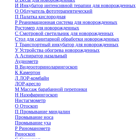
И
Инкубатор интенсивной терапии для новорожденных
О
Облучатель фототерапевтический
П
Палатка кислородная
Р
Реанимационная система для новорожденных
Ростомер для новорожденных
С
Смотровой светильник для новорожденных
Стол для санитарной обработки новорожденных
Т
Транспортный инкубатор для новорожденных
У
Устройства обогрева новорожденных
А
Аспиратор назальный
Аудиометр
В
Видеооториноларингоскоп
К
Камертон
Л
ЛОР-комбайн
ЛОР-кресло
М
Массаж барабанной перепонки
Н
Назофарингоскоп
Нистагмометр
О
Отоскоп
П
Промывание миндалин
Промывание носа
Промывание уха
Р
Риноманометр
Риноскоп