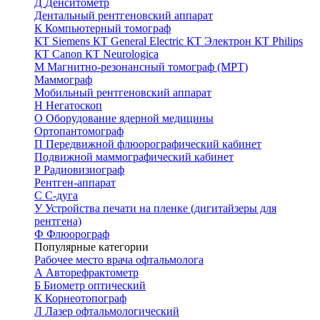
Д
Денситометр
Дентальный рентгеновский аппарат
К
Компьютерный томограф
КТ Siemens
КТ General Electric
КТ Электрон
КТ Philips
КТ Canon
КТ Neurologica
М
Магнитно-резонансный томограф (МРТ)
Маммограф
Мобильный рентгеновский аппарат
Н
Негатоскоп
О
Оборудование ядерной медицины
Ортопантомограф
П
Передвижной флюорографический кабинет
Подвижной маммографический кабинет
Р
Радиовизиограф
Рентген-аппарат
С
С-дуга
У
Устройства печати на пленке (дигитайзеры для
рентгена)
Ф
Флюорограф
Популярные категории
Рабочее место врача офтальмолога
А
Авторефрактометр
Б
Биометр оптический
К
Корнеотопограф
Л
Лазер офтальмологический