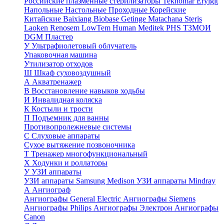
Российские плазменные стерилизаторы
Teknomar
Eryigit
Напольные
Настольные
Проходные
Корейские
Китайские
Baixiang
Biobase
Getinge
Matachana
Steris
Laoken
Renosem
LowTem
Human Meditek
PHS ТЗМОИ
DGM
Пластер
У
Ультрафиолетовый облучатель
Упаковочная машина
Утилизатор отходов
Ш
Шкаф суховоздушный
А
Акватренажер
В
Восстановление навыков ходьбы
И
Инвалидная коляска
К
Костыли и трости
П
Подъемник для ванны
Противопролежневые системы
С
Слуховые аппараты
Сухое вытяжение позвоночника
Т
Тренажер многофункциональный
Х
Ходунки и роллаторы
У
УЗИ аппараты
УЗИ аппараты Samsung Medison
УЗИ аппараты Mindray
А
Ангиограф
Ангиографы General Electric
Ангиографы Siemens
Ангиографы Philips
Ангиографы Электрон
Ангиографы
Canon