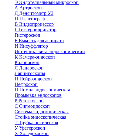
Э
Эндотелиальный микроскоп
А
Артроскоп
Д
Денситометр УЗ
П
Плантограф
В
Видеопроцессор
Г
Гистероирригатор
Гистероскоп
Е
Емкость для аспирата
И
Инсуффлятор
Источник света эндоскопический
К
Камера-эндоскоп
Колоноскоп
Л
Лапароскоп
Ларингоскопы
Н
Нейроэндоскоп
Нефроскоп
П
Помпа эндоскопическая
Промывка эндоскопов
Р
Резектоскоп
С
Сигмоидоскоп
Система эндоскопическая
Стойка эндоскопическая
Т
Трубка оптическая
У
Уретероскоп
Х
Холедохоскоп