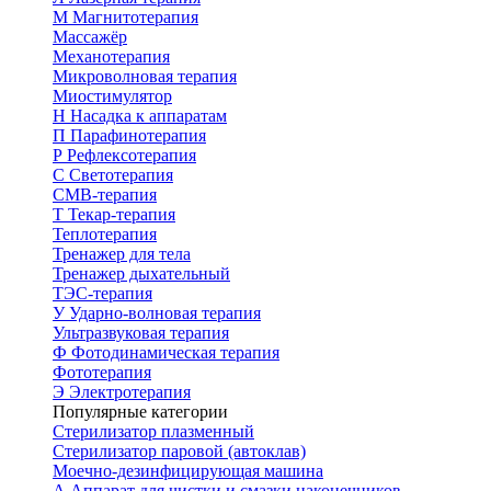
М
Магнитотерапия
Массажёр
Механотерапия
Микроволновая терапия
Миостимулятор
Н
Насадка к аппаратам
П
Парафинотерапия
Р
Рефлексотерапия
С
Светотерапия
СМВ-терапия
Т
Текар-терапия
Теплотерапия
Тренажер для тела
Тренажер дыхательный
ТЭС-терапия
У
Ударно-волновая терапия
Ультразвуковая терапия
Ф
Фотодинамическая терапия
Фототерапия
Э
Электротерапия
Популярные категории
Стерилизатор плазменный
Стерилизатор паровой (автоклав)
Моечно-дезинфицирующая машина
А
Аппарат для чистки и смазки наконечников