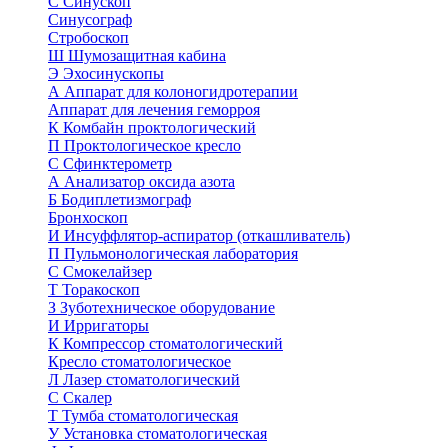
С
Синускоп
Синусограф
Стробоскоп
Ш
Шумозащитная кабина
Э
Эхосинускопы
А
Аппарат для колоногидротерапии
Аппарат для лечения геморроя
К
Комбайн проктологический
П
Проктологическое кресло
С
Сфинктерометр
А
Анализатор оксида азота
Б
Бодиплетизмограф
Бронхоскоп
И
Инсуффлятор-аспиратор (откашливатель)
П
Пульмонологическая лаборатория
С
Смокелайзер
Т
Торакоскоп
З
Зуботехническое оборудование
И
Ирригаторы
К
Компрессор стоматологический
Кресло стоматологическое
Л
Лазер стоматологический
С
Скалер
Т
Тумба стоматологическая
У
Установка стоматологическая