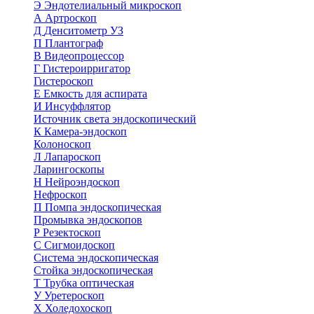
Э
Эндотелиальный микроскоп
А
Артроскоп
Д
Денситометр УЗ
П
Плантограф
В
Видеопроцессор
Г
Гистероирригатор
Гистероскоп
Е
Емкость для аспирата
И
Инсуффлятор
Источник света эндоскопический
К
Камера-эндоскоп
Колоноскоп
Л
Лапароскоп
Ларингоскопы
Н
Нейроэндоскоп
Нефроскоп
П
Помпа эндоскопическая
Промывка эндоскопов
Р
Резектоскоп
С
Сигмоидоскоп
Система эндоскопическая
Стойка эндоскопическая
Т
Трубка оптическая
У
Уретероскоп
Х
Холедохоскоп