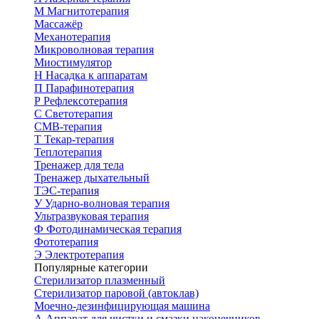
М
Магнитотерапия
Массажёр
Механотерапия
Микроволновая терапия
Миостимулятор
Н
Насадка к аппаратам
П
Парафинотерапия
Р
Рефлексотерапия
С
Светотерапия
СМВ-терапия
Т
Текар-терапия
Теплотерапия
Тренажер для тела
Тренажер дыхательный
ТЭС-терапия
У
Ударно-волновая терапия
Ультразвуковая терапия
Ф
Фотодинамическая терапия
Фототерапия
Э
Электротерапия
Популярные категории
Стерилизатор плазменный
Стерилизатор паровой (автоклав)
Моечно-дезинфицирующая машина
А
Аппарат для чистки и смазки наконечников