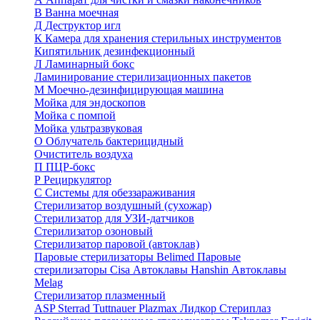
В
Ванна моечная
Д
Деструктор игл
К
Камера для хранения стерильных инструментов
Кипятильник дезинфекционный
Л
Ламинарный бокс
Ламинирование стерилизационных пакетов
М
Моечно-дезинфицирующая машина
Мойка для эндоскопов
Мойка с помпой
Мойка ультразвуковая
О
Облучатель бактерицидный
Очиститель воздуха
П
ПЦР-бокс
Р
Рециркулятор
С
Системы для обеззараживания
Стерилизатор воздушный (сухожар)
Стерилизатор для УЗИ-датчиков
Стерилизатор озоновый
Стерилизатор паровой (автоклав)
Паровые стерилизаторы Belimed
Паровые
стерилизаторы Cisa
Автоклавы Hanshin
Автоклавы
Melag
Стерилизатор плазменный
ASP Sterrad
Tuttnauer Plazmax
Лидкор Стериплаз