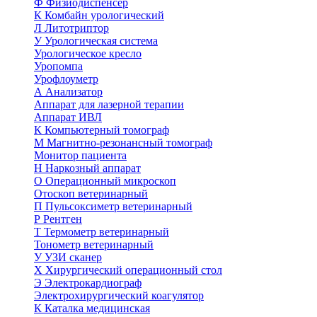
Ф
Физиодиспенсер
К
Комбайн урологический
Л
Литотриптор
У
Урологическая система
Урологическое кресло
Уропомпа
Урофлоуметр
А
Анализатор
Аппарат для лазерной терапии
Аппарат ИВЛ
К
Компьютерный томограф
М
Магнитно-резонансный томограф
Монитор пациента
Н
Наркозный аппарат
О
Операционный микроскоп
Отоскоп ветеринарный
П
Пульсоксиметр ветеринарный
Р
Рентген
Т
Термометр ветеринарный
Тонометр ветеринарный
У
УЗИ сканер
Х
Хирургический операционный стол
Э
Электрокардиограф
Электрохирургический коагулятор
К
Каталка медицинская