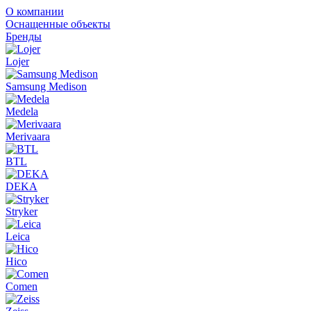
О компании
Оснащенные объекты
Бренды
Lojer
Samsung Medison
Medela
Merivaara
BTL
DEKA
Stryker
Leica
Hico
Comen