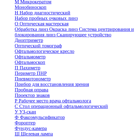
М
Микрокератом
Монобиноскоп
Н
Набор диагностический
Набор пробных очковых линз
О
Оптическая мастерская
Обработка линз
Окраска линз
Система центрирования и
блокирования линз
Сканирующее устройство
Диоптриметр
Оптический томограф
Офтальмологическое кресло
Офтальмометр
Офтальмоскоп
П
Пахиметр
Периметр ПНР
Пневмотонометр
Прибор для восстановления зрения
Пробная оправа
Проектор знаков
Р
Рабочее место врача офтальмолога
С
Стол операционный офтальмологический
У
УЗ-скан
Ф
Факоэмульсификатор
Фороптер
Фундус-камера
Щ
Щелевая лампа