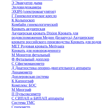
Э
Эвакуатор дыма
Эндовидеокамера
ЭХВЧ (электрокоагулятор)
Г
Гинекологическое кресло
К
Кольпоскоп
Комбайн гинекологический
Кровать акушерская
Акушерская кровать Dixion
Кровать для
родовспоможения Медин (Беларусь)
Акушерские
кровати российского производства
Кровать для родов
МЕТ
Родовая кровать Merivaara
Кровать для новорожденного
М
Монитор фетальный
Ф
Фетальный допплер
C
Cфигмоманометр
Д
Диагностика опорно-двигательного аппарата
Динамометр
Доплеровская система
К
Капнограф
Комплекс БОС
М
Миограф
П
Пульсоксиметр
С
СИПАП и БИПАП аппараты
Система ТМС
Спирометр