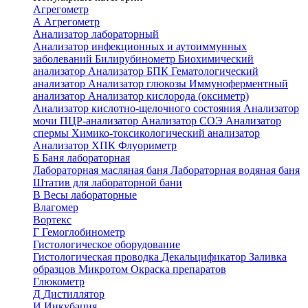
Агрегометр
А
Агрегометр
Анализатор лабораторный
Анализатор инфекционных и аутоиммунных
заболеваний
Билирубинометр
Биохимический
анализатор
Анализатор БПК
Гематологический
анализатор
Анализатор глюкозы
Иммуноферментный
анализатор
Анализатор кислорода (оксиметр)
Анализатор кислотно-щелочного состояния
Анализатор
мочи
ПЦР-анализатор
Анализатор СОЭ
Анализатор
спермы
Химико-токсикологический анализатор
Анализатор ХПК
Флуориметр
Б
Баня лабораторная
Лабораторная масляная баня
Лабораторная водяная баня
Штатив для лабораторной бани
В
Весы лабораторные
Влагомер
Вортекс
Г
Гемоглобинометр
Гистологическое оборудование
Гистологическая проводка
Декальцификатор
Заливка
образцов
Микротом
Окраска препаратов
Глюкометр
Д
Дистиллятор
И
Инкубация