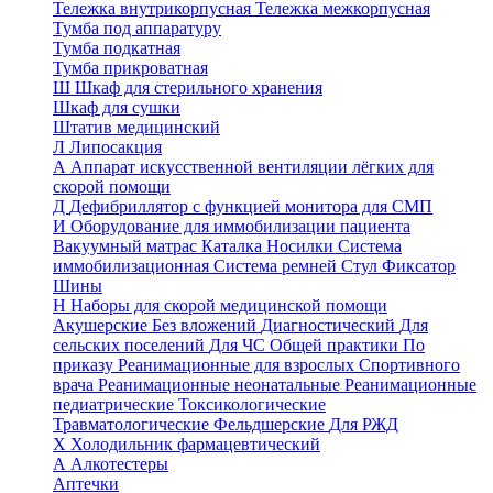
Тележка внутрикорпусная
Тележка межкорпусная
Тумба под аппаратуру
Тумба подкатная
Тумба прикроватная
Ш
Шкаф для стерильного хранения
Шкаф для сушки
Штатив медицинский
Л
Липосакция
А
Аппарат искусственной вентиляции лёгких для
скорой помощи
Д
Дефибриллятор с функцией монитора для СМП
И
Оборудование для иммобилизации пациента
Вакуумный матрас
Каталка
Носилки
Система
иммобилизационная
Система ремней
Стул
Фиксатор
Шины
Н
Наборы для скорой медицинской помощи
Акушерские
Без вложений
Диагностический
Для
сельских поселений
Для ЧС
Общей практики
По
приказу
Реанимационные для взрослых
Спортивного
врача
Реанимационные неонатальные
Реанимационные
педиатрические
Токсикологические
Травматологические
Фельдшерские
Для РЖД
Х
Холодильник фармацевтический
А
Алкотестеры
Аптечки