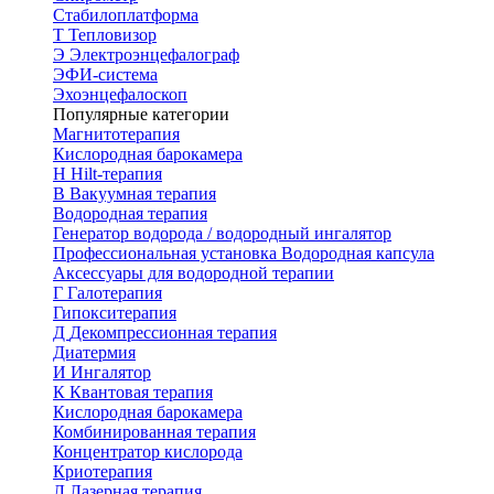
Стабилоплатформа
Т
Тепловизор
Э
Электроэнцефалограф
ЭФИ-система
Эхоэнцефалоскоп
Популярные категории
Магнитотерапия
Кислородная барокамера
H
Hilt-терапия
В
Вакуумная терапия
Водородная терапия
Генератор водорода / водородный ингалятор
Профессиональная установка
Водородная капсула
Аксессуары для водородной терапии
Г
Галотерапия
Гипокситерапия
Д
Декомпрессионная терапия
Диатермия
И
Ингалятор
К
Квантовая терапия
Кислородная барокамера
Комбинированная терапия
Концентратор кислорода
Криотерапия
Л
Лазерная терапия