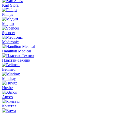
Karl Storz
Philips
Медин
Spencer
Medtronic
Hamilton Medical
Пластэк-Техник
Belimed
Mindray
Huvitz
Atmos
Констэл