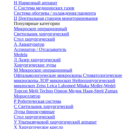
Н
Наркозный аппарат
С
Система медицинских газов
Система обогрева / охлаждения пациента
Ц
Центральная станция мониторирования
Популярные категории
Микроскоп операционный
Светильник хирургический
Стол хирургический
А
Аквапуратор
Аспиратор / Отсасыватель
Medela
Л
Лазер хирургический
Хирургические лупы
М
Микроскоп операционный
Офтальмологические микроскопы
Стоматологические
микроскопы
ЛОР микроскоп
Нейрохирургический
микроскоп
Zeiss
Leica
Labomed
Mitaka
Moller-Wedel
Topcon
Meiji Techno
Орион Медик
Haag-Streit
Zumax
Морцеллятор
Р
Роботическая система
С
Светильник хирургический
Лупы бинокулярные
Стол хирургический
У
Ультразвуковой хирургический аппарат
Х
Хирургическое кресло