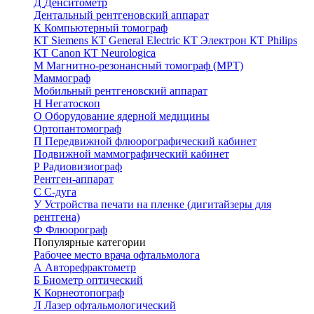
Д
Денситометр
Дентальный рентгеновский аппарат
К
Компьютерный томограф
КТ Siemens
КТ General Electric
КТ Электрон
КТ Philips
КТ Canon
КТ Neurologica
М
Магнитно-резонансный томограф (МРТ)
Маммограф
Мобильный рентгеновский аппарат
Н
Негатоскоп
О
Оборудование ядерной медицины
Ортопантомограф
П
Передвижной флюорографический кабинет
Подвижной маммографический кабинет
Р
Радиовизиограф
Рентген-аппарат
С
С-дуга
У
Устройства печати на пленке (дигитайзеры для
рентгена)
Ф
Флюорограф
Популярные категории
Рабочее место врача офтальмолога
А
Авторефрактометр
Б
Биометр оптический
К
Корнеотопограф
Л
Лазер офтальмологический