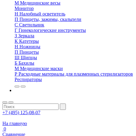
М
Медицинские весы
Монитор
Н
Налобный осветитель
П
Пинцеты, зажимы, скальпели
С
Светильник
Г
Гинекологические инструменты
З
Зеркала
К
Катетеры
Н
Ножницы
П
Пинцеты
Щ
Щипцы
Б
Бахилы
М
Медицинские маски
Р
Расходные материалы для плазменных стерилизаторов
Респираторы
+7 (495) 125-08-07
На главную
0
Сравнение