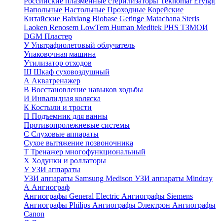
Российские плазменные стерилизаторы
Teknomar
Eryigit
Напольные
Настольные
Проходные
Корейские
Китайские
Baixiang
Biobase
Getinge
Matachana
Steris
Laoken
Renosem
LowTem
Human Meditek
PHS ТЗМОИ
DGM
Пластер
У
Ультрафиолетовый облучатель
Упаковочная машина
Утилизатор отходов
Ш
Шкаф суховоздушный
А
Акватренажер
В
Восстановление навыков ходьбы
И
Инвалидная коляска
К
Костыли и трости
П
Подъемник для ванны
Противопролежневые системы
С
Слуховые аппараты
Сухое вытяжение позвоночника
Т
Тренажер многофункциональный
Х
Ходунки и роллаторы
У
УЗИ аппараты
УЗИ аппараты Samsung Medison
УЗИ аппараты Mindray
А
Ангиограф
Ангиографы General Electric
Ангиографы Siemens
Ангиографы Philips
Ангиографы Электрон
Ангиографы
Canon