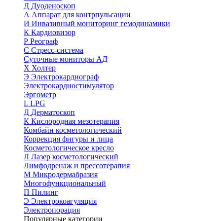
Д
Дуоденоскоп
А
Аппарат для контрпульсации
И
Инвазивный мониторинг гемодинамики
К
Кардиовизор
Р
Реограф
С
Стресс-система
Суточные мониторы АД
Х
Холтер
Э
Электрокардиограф
Электрокардиостимулятор
Эргометр
L
LPG
Д
Дерматоскоп
К
Кислородная мезотерапия
Комбайн косметологический
Коррекция фигуры и лица
Косметологическое кресло
Л
Лазер косметологический
Лимфодренаж и прессотерапия
М
Микродермабразия
Многофункциональный
П
Пилинг
Э
Электрокоагуляция
Электропорация
Популярные категории