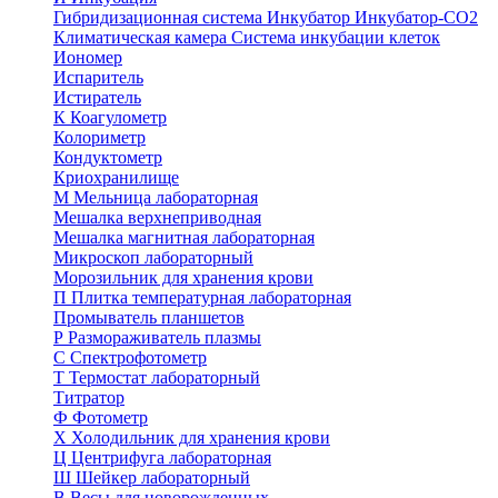
Гибридизационная система
Инкубатор
Инкубатор-СО2
Климатическая камера
Система инкубации клеток
Иономер
Испаритель
Истиратель
К
Коагулометр
Колориметр
Кондуктометр
Криохранилище
М
Мельница лабораторная
Мешалка верхнеприводная
Мешалка магнитная лабораторная
Микроскоп лабораторный
Морозильник для хранения крови
П
Плитка температурная лабораторная
Промыватель планшетов
Р
Размораживатель плазмы
С
Спектрофотометр
Т
Термостат лабораторный
Титратор
Ф
Фотометр
Х
Холодильник для хранения крови
Ц
Центрифуга лабораторная
Ш
Шейкер лабораторный
В
Весы для новорожденных