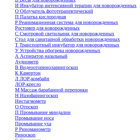
И
Инкубатор интенсивной терапии для новорожденных
О
Облучатель фототерапевтический
П
Палатка кислородная
Р
Реанимационная система для новорожденных
Ростомер для новорожденных
С
Смотровой светильник для новорожденных
Стол для санитарной обработки новорожденных
Т
Транспортный инкубатор для новорожденных
У
Устройства обогрева новорожденных
А
Аспиратор назальный
Аудиометр
В
Видеооториноларингоскоп
К
Камертон
Л
ЛОР-комбайн
ЛОР-кресло
М
Массаж барабанной перепонки
Н
Назофарингоскоп
Нистагмометр
О
Отоскоп
П
Промывание миндалин
Промывание носа
Промывание уха
Р
Риноманометр
Риноскоп