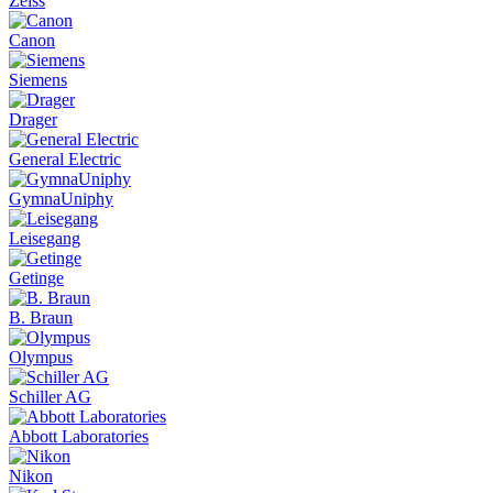
Zeiss
Canon
Siemens
Drager
General Electric
GymnaUniphy
Leisegang
Getinge
B. Braun
Olympus
Schiller AG
Abbott Laboratories
Nikon