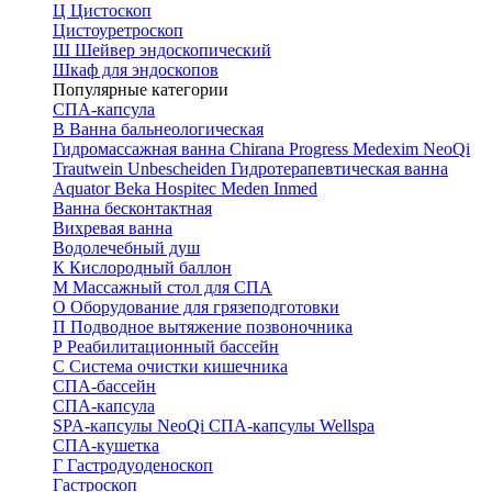
Ц
Цистоскоп
Цистоуретроскоп
Ш
Шейвер эндоскопический
Шкаф для эндоскопов
Популярные категории
СПА-капсула
В
Ванна бальнеологическая
Гидромассажная ванна
Chirana Progress
Medexim
NeoQi
Trautwein
Unbescheiden
Гидротерапевтическая ванна
Aquator
Beka Hospitec
Meden Inmed
Ванна бесконтактная
Вихревая ванна
Водолечебный душ
К
Кислородный баллон
М
Массажный стол для СПА
О
Оборудование для грязеподготовки
П
Подводное вытяжение позвоночника
Р
Реабилитационный бассейн
С
Система очистки кишечника
СПА-бассейн
СПА-капсула
SPA-капсулы NeoQi
СПА-капсулы Wellspa
СПА-кушетка
Г
Гастродуоденоскоп
Гастроскоп