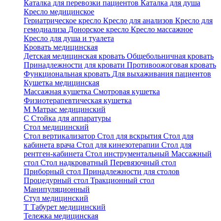
Каталка для перевозки пациентов
Каталка для душа
Кресло медицинское
Гериатрическое кресло
Кресло для анализов
Кресло для
гемодиализа
Донорское кресло
Кресло массажное
Кресло для душа и туалета
Кровать медицинская
Детская медицинская кровать
Общебольничная кровать
Принадлежности для кровати
Противоожоговая кровать
Функциональная кровать
Для выхаживания пациентов
Кушетка медицинская
Массажная кушетка
Смотровая кушетка
Физиотерапевтическая кушетка
М
Матрас медицинский
С
Стойка для аппаратуры
Стол медицинский
Стол вертикализатор
Стол для вскрытия
Стол для
кабинета врача
Стол для кинезотерапии
Стол для
рентген-кабинета
Стол инструментальный
Массажный
стол
Стол надкроватный
Перевязочный стол
Приборный стол
Принадлежности для столов
Процедурный стол
Тракционный стол
Манипуляционный
Стул медицинский
Т
Табурет медицинский
Тележка медицинская