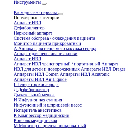
Инструменты
Расходные материалы
Популярные категории
Аппарат ИВЛ
Дефибриллятор
Наркозный аппарат
Система обогрева / охлаждения пациента
Монитор пациента прикроватный
А
Аппарат для непрямого массажа сердца
Аппарат для переливания крови
Аппарат ИВЛ
Аппарат ИВЛ транспортный / портативный
Аппарат
ИВЛ для детей и новорожденных
Аппараты ИВЛ Drager
Аппараты ИВЛ Comen
Аппараты ИВЛ Acutronic
Аппараты ИВЛ Air Liquide
Г
Генератор кислорода
Д
Дефибриллятор
Дыхательный мешок
И
Инфузионная станция
Инфузионный и шприцевой насос
Испаритель анестетиков
К
Компрессор медицинский
Консоль медицинская
М
Монитор пациента прикроватный