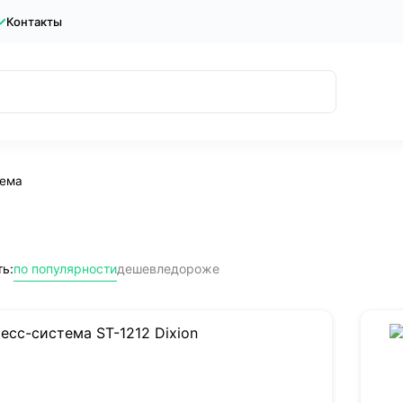
Контакты
тема
ь:
по популярности
дешевле
дороже