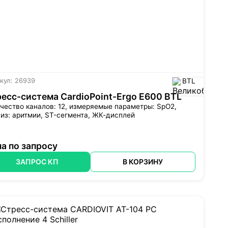
кул: 26939
BTL
есс-система CardioPoint-Ergo E600 BTL
чество каналов: 12, измеряемые параметры: SpO2,
из: аритмии, ST-сегмента, ЖК-дисплей
а по запросу
ЗАПРОС КП
В КОРЗИНУ