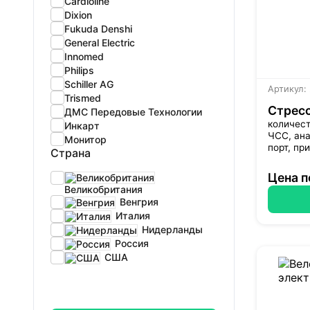
Cardioline
Dixion
Fukuda Denshi
General Electric
Innomed
Philips
Schiller AG
Артикул:
Trismed
Стресс
ДМС Передовые Технологии
количест
Инкарт
ЧСС, ана
Монитор
порт, пр
Страна
Цена п
Великобритания
Венгрия
Италия
Нидерланды
Россия
США