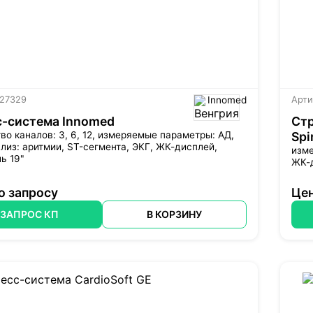
 27329
Innomed
Арти
с-система Innomed
Стр
во каналов: 3, 6, 12, измеряемые параметры: АД,
Spi
лиз: аритмии, ST-сегмента, ЭКГ, ЖК-дисплей,
изме
ь 19"
ЖК-
о запросу
Цен
ЗАПРОС КП
В КОРЗИНУ