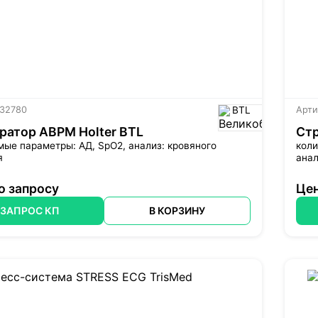
 32780
BTL
Арти
ратор ABPM Holter BTL
Стр
ые параметры: АД, SpO2, анализ: кровяного
коли
я
анал
о запросу
Цен
ЗАПРОС КП
В КОРЗИНУ