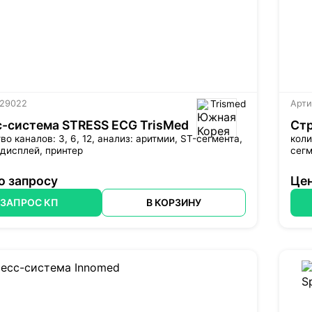
 29022
Trismed
Арти
-система STRESS ECG TrisMed
Стр
во каналов: 3, 6, 12, анализ: аритмии, ST-сегмента,
коли
дисплей, принтер
сег
о запросу
Цен
ЗАПРОС КП
В КОРЗИНУ