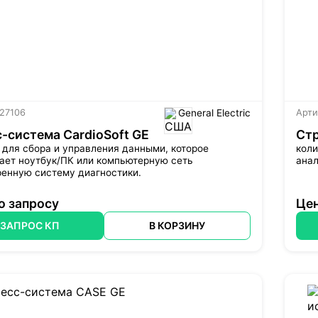
 27106
General Electric
Арти
-система CardioSoft GE
Стр
для сбора и управления данными, которое
коли
ает ноутбук/ПК или компьютерную сеть
анал
ренную систему диагностики.
о запросу
Цен
ЗАПРОС КП
В КОРЗИНУ