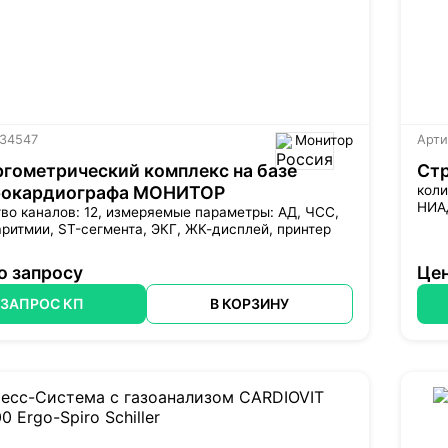
 34547
Монитор
Арти
гометрический комплекс на базе
Стр
рокардиографа МОНИТОР
коли
НИАД
во каналов: 12, измеряемые параметры: АД, ЧСС,
аритмии, ST-сегмента, ЭКГ, ЖК-дисплей, принтер
о запросу
Цен
ЗАПРОС КП
В КОРЗИНУ