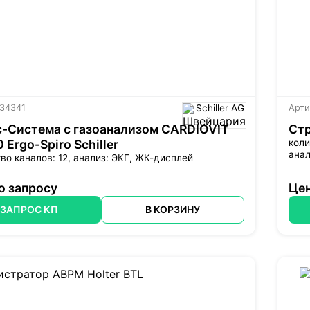
 34341
Schiller AG
Арти
-Система с газоанализом CARDIOVIT
Стр
 Ergo-Spiro Schiller
коли
анал
во каналов: 12, анализ: ЭКГ, ЖК-дисплей
о запросу
Цен
ЗАПРОС КП
В КОРЗИНУ