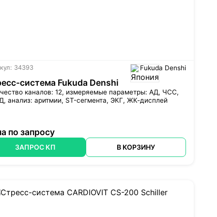
кул: 34393
Fukuda Denshi
есс-система Fukuda Denshi
чество каналов: 12, измеряемые параметры: АД, ЧСС,
, анализ: аритмии, ST-сегмента, ЭКГ, ЖК-дисплей
а по запросу
ЗАПРОС КП
В КОРЗИНУ