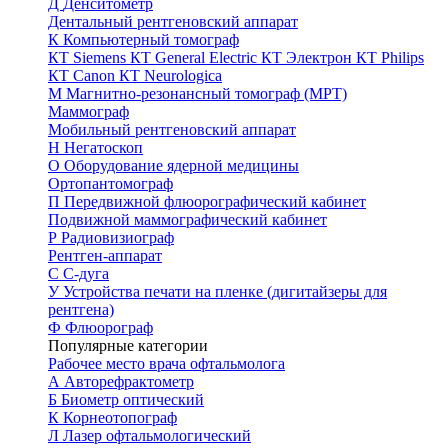
Д
Денситометр
Дентальный рентгеновский аппарат
К
Компьютерный томограф
КТ Siemens
КТ General Electric
КТ Электрон
КТ Philips
КТ Canon
КТ Neurologica
М
Магнитно-резонансный томограф (МРТ)
Маммограф
Мобильный рентгеновский аппарат
Н
Негатоскоп
О
Оборудование ядерной медицины
Ортопантомограф
П
Передвижной флюорографический кабинет
Подвижной маммографический кабинет
Р
Радиовизиограф
Рентген-аппарат
С
С-дуга
У
Устройства печати на пленке (дигитайзеры для
рентгена)
Ф
Флюорограф
Популярные категории
Рабочее место врача офтальмолога
А
Авторефрактометр
Б
Биометр оптический
К
Корнеотопограф
Л
Лазер офтальмологический