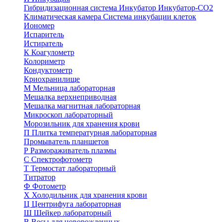
Гибридизационная система
Инкубатор
Инкубатор-СО2
Климатическая камера
Система инкубации клеток
Иономер
Испаритель
Истиратель
К
Коагулометр
Колориметр
Кондуктометр
Криохранилище
М
Мельница лабораторная
Мешалка верхнеприводная
Мешалка магнитная лабораторная
Микроскоп лабораторный
Морозильник для хранения крови
П
Плитка температурная лабораторная
Промыватель планшетов
Р
Размораживатель плазмы
С
Спектрофотометр
Т
Термостат лабораторный
Титратор
Ф
Фотометр
Х
Холодильник для хранения крови
Ц
Центрифуга лабораторная
Ш
Шейкер лабораторный
В
Весы для новорожденных