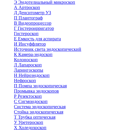
Э
Эндотелиальный микроскоп
А
Артроскоп
Д
Денситометр УЗ
П
Плантограф
В
Видеопроцессор
Г
Гистероирригатор
Гистероскоп
Е
Емкость для аспирата
И
Инсуффлятор
Источник света эндоскопический
К
Камера-эндоскоп
Колоноскоп
Л
Лапароскоп
Ларингоскопы
Н
Нейроэндоскоп
Нефроскоп
П
Помпа эндоскопическая
Промывка эндоскопов
Р
Резектоскоп
С
Сигмоидоскоп
Система эндоскопическая
Стойка эндоскопическая
Т
Трубка оптическая
У
Уретероскоп
Х
Холедохоскоп