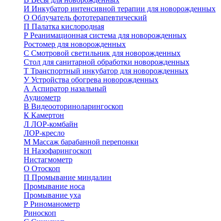
И
Инкубатор интенсивной терапии для новорожденных
О
Облучатель фототерапевтический
П
Палатка кислородная
Р
Реанимационная система для новорожденных
Ростомер для новорожденных
С
Смотровой светильник для новорожденных
Стол для санитарной обработки новорожденных
Т
Транспортный инкубатор для новорожденных
У
Устройства обогрева новорожденных
А
Аспиратор назальный
Аудиометр
В
Видеооториноларингоскоп
К
Камертон
Л
ЛОР-комбайн
ЛОР-кресло
М
Массаж барабанной перепонки
Н
Назофарингоскоп
Нистагмометр
О
Отоскоп
П
Промывание миндалин
Промывание носа
Промывание уха
Р
Риноманометр
Риноскоп