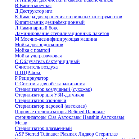
В
Ванна моечная
Д
Деструктор игл
К
Камера для хранения стерильных инструментов
Кипятильник дезинфекционный
Л
Ламинарный бокс
Ламинирование стерилизационных пакетов
М
Моечно-дезинфицирующая машина
Мойка для эндоскопов
Мойка с помпой
Мойка ультразвуковая
О
Облучатель бактерицидный
Очиститель воздуха
П
ПЦР-бокс
Р
Рециркулятор
С
Системы для обеззараживания
Стерилизатор воздушный (сухожар)
Стерилизатор для УЗИ-датчиков
Стерилизатор озоновый
Стерилизатор паровой (автоклав)
Паровые стерилизаторы Belimed
Паровые
стерилизаторы Cisa
Автоклавы Hanshin
Автоклавы
Melag
Стерилизатор плазменный
ASP Sterrad
Tuttnauer Plazmax
Лидкор Стериплаз