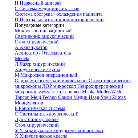
Н
Наркозный аппарат
С
Система медицинских газов
Система обогрева / охлаждения пациента
Ц
Центральная станция мониторирования
Популярные категории
Микроскоп операционный
Светильник хирургический
Стол хирургический
А
Аквапуратор
Аспиратор / Отсасыватель
Medela
Л
Лазер хирургический
Хирургические лупы
М
Микроскоп операционный
Офтальмологические микроскопы
Стоматологические
микроскопы
ЛОР микроскоп
Нейрохирургический
микроскоп
Zeiss
Leica
Labomed
Mitaka
Moller-Wedel
Topcon
Meiji Techno
Орион Медик
Haag-Streit
Zumax
Морцеллятор
Р
Роботическая система
С
Светильник хирургический
Лупы бинокулярные
Стол хирургический
У
Ультразвуковой хирургический аппарат
Х
Хирургическое кресло