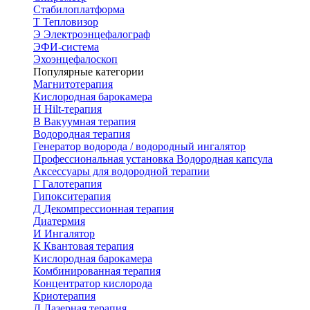
Стабилоплатформа
Т
Тепловизор
Э
Электроэнцефалограф
ЭФИ-система
Эхоэнцефалоскоп
Популярные категории
Магнитотерапия
Кислородная барокамера
H
Hilt-терапия
В
Вакуумная терапия
Водородная терапия
Генератор водорода / водородный ингалятор
Профессиональная установка
Водородная капсула
Аксессуары для водородной терапии
Г
Галотерапия
Гипокситерапия
Д
Декомпрессионная терапия
Диатермия
И
Ингалятор
К
Квантовая терапия
Кислородная барокамера
Комбинированная терапия
Концентратор кислорода
Криотерапия
Л
Лазерная терапия