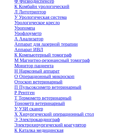
Ф
Физиодиспенсер
К
Комбайн урологический
Л
Литотриптор
У
Урологическая система
Урологическое кресло
Уропомпа
Урофлоуметр
А
Анализатор
Аппарат для лазерной терапии
Аппарат ИВЛ
К
Компьютерный томограф
М
Магнитно-резонансный томограф
Монитор пациента
Н
Наркозный аппарат
О
Операционный микроскоп
Отоскоп ветеринарный
П
Пульсоксиметр ветеринарный
Р
Рентген
Т
Термометр ветеринарный
Тонометр ветеринарный
У
УЗИ сканер
Х
Хирургический операционный стол
Э
Электрокардиограф
Электрохирургический коагулятор
К
Каталка медицинская