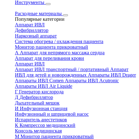
Инструменты
Расходные материалы
Популярные категории
Аппарат ИВЛ
Дефибриллятор
Наркозный аппарат
Система обогрева / охлаждения пациента
Монитор пациента прикроватный
А
Аппарат для непрямого массажа сердца
Аппарат для переливания крови
Аппарат ИВЛ
Аппарат ИВЛ транспортный / портативный
Аппарат
ИВЛ для детей и новорожденных
Аппараты ИВЛ Drager
Аппараты ИВЛ Comen
Аппараты ИВЛ Acutronic
Аппараты ИВЛ Air Liquide
Г
Генератор кислорода
Д
Дефибриллятор
Дыхательный мешок
И
Инфузионная станция
Инфузионный и шприцевой насос
Испаритель анестетиков
К
Компрессор медицинский
Консоль медицинская
М
Монитор пациента прикроватный