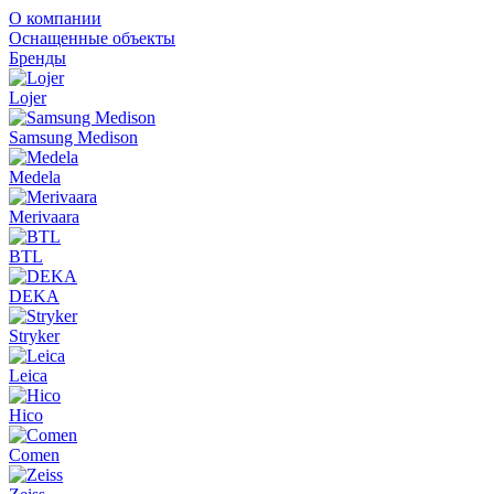
О компании
Оснащенные объекты
Бренды
Lojer
Samsung Medison
Medela
Merivaara
BTL
DEKA
Stryker
Leica
Hico
Comen