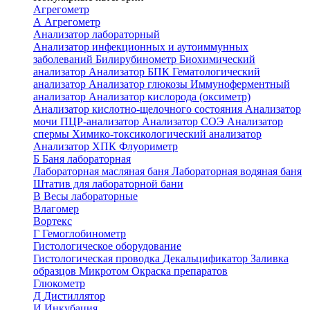
Агрегометр
А
Агрегометр
Анализатор лабораторный
Анализатор инфекционных и аутоиммунных
заболеваний
Билирубинометр
Биохимический
анализатор
Анализатор БПК
Гематологический
анализатор
Анализатор глюкозы
Иммуноферментный
анализатор
Анализатор кислорода (оксиметр)
Анализатор кислотно-щелочного состояния
Анализатор
мочи
ПЦР-анализатор
Анализатор СОЭ
Анализатор
спермы
Химико-токсикологический анализатор
Анализатор ХПК
Флуориметр
Б
Баня лабораторная
Лабораторная масляная баня
Лабораторная водяная баня
Штатив для лабораторной бани
В
Весы лабораторные
Влагомер
Вортекс
Г
Гемоглобинометр
Гистологическое оборудование
Гистологическая проводка
Декальцификатор
Заливка
образцов
Микротом
Окраска препаратов
Глюкометр
Д
Дистиллятор
И
Инкубация