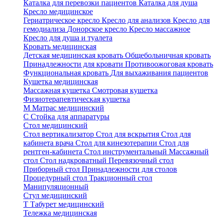
Каталка для перевозки пациентов
Каталка для душа
Кресло медицинское
Гериатрическое кресло
Кресло для анализов
Кресло для
гемодиализа
Донорское кресло
Кресло массажное
Кресло для душа и туалета
Кровать медицинская
Детская медицинская кровать
Общебольничная кровать
Принадлежности для кровати
Противоожоговая кровать
Функциональная кровать
Для выхаживания пациентов
Кушетка медицинская
Массажная кушетка
Смотровая кушетка
Физиотерапевтическая кушетка
М
Матрас медицинский
С
Стойка для аппаратуры
Стол медицинский
Стол вертикализатор
Стол для вскрытия
Стол для
кабинета врача
Стол для кинезотерапии
Стол для
рентген-кабинета
Стол инструментальный
Массажный
стол
Стол надкроватный
Перевязочный стол
Приборный стол
Принадлежности для столов
Процедурный стол
Тракционный стол
Манипуляционный
Стул медицинский
Т
Табурет медицинский
Тележка медицинская