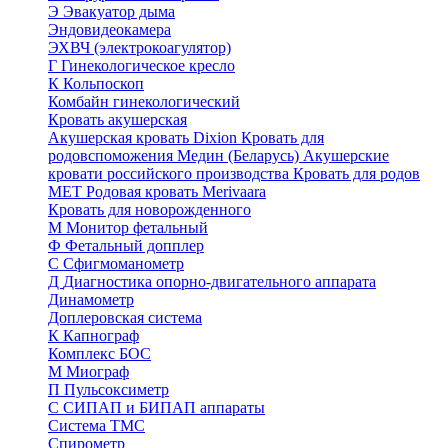
Э
Эвакуатор дыма
Эндовидеокамера
ЭХВЧ (электрокоагулятор)
Г
Гинекологическое кресло
К
Кольпоскоп
Комбайн гинекологический
Кровать акушерская
Акушерская кровать Dixion
Кровать для
родовспоможения Медин (Беларусь)
Акушерские
кровати российского производства
Кровать для родов
МЕТ
Родовая кровать Merivaara
Кровать для новорожденного
М
Монитор фетальный
Ф
Фетальный допплер
C
Cфигмоманометр
Д
Диагностика опорно-двигательного аппарата
Динамометр
Доплеровская система
К
Капнограф
Комплекс БОС
М
Миограф
П
Пульсоксиметр
С
СИПАП и БИПАП аппараты
Система ТМС
Спирометр