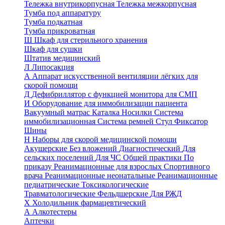
Тележка внутрикорпусная
Тележка межкорпусная
Тумба под аппаратуру
Тумба подкатная
Тумба прикроватная
Ш
Шкаф для стерильного хранения
Шкаф для сушки
Штатив медицинский
Л
Липосакция
А
Аппарат искусственной вентиляции лёгких для
скорой помощи
Д
Дефибриллятор с функцией монитора для СМП
И
Оборудование для иммобилизации пациента
Вакуумный матрас
Каталка
Носилки
Система
иммобилизационная
Система ремней
Стул
Фиксатор
Шины
Н
Наборы для скорой медицинской помощи
Акушерские
Без вложений
Диагностический
Для
сельских поселений
Для ЧС
Общей практики
По
приказу
Реанимационные для взрослых
Спортивного
врача
Реанимационные неонатальные
Реанимационные
педиатрические
Токсикологические
Травматологические
Фельдшерские
Для РЖД
Х
Холодильник фармацевтический
А
Алкотестеры
Аптечки