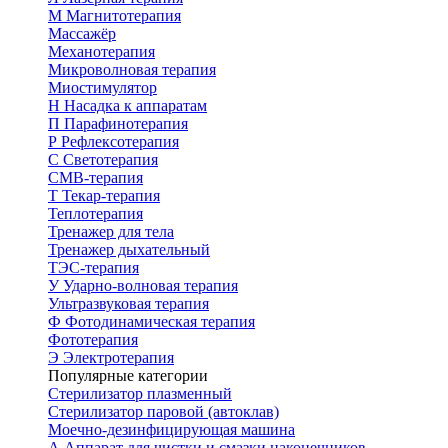
М
Магнитотерапия
Массажёр
Механотерапия
Микроволновая терапия
Миостимулятор
Н
Насадка к аппаратам
П
Парафинотерапия
Р
Рефлексотерапия
С
Светотерапия
СМВ-терапия
Т
Текар-терапия
Теплотерапия
Тренажер для тела
Тренажер дыхательный
ТЭС-терапия
У
Ударно-волновая терапия
Ультразвуковая терапия
Ф
Фотодинамическая терапия
Фототерапия
Э
Электротерапия
Популярные категории
Стерилизатор плазменный
Стерилизатор паровой (автоклав)
Моечно-дезинфицирующая машина
А
Аппарат для чистки и смазки наконечников