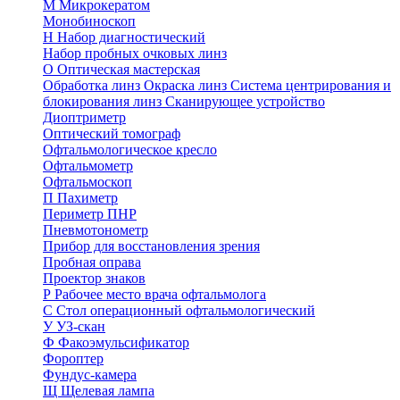
М
Микрокератом
Монобиноскоп
Н
Набор диагностический
Набор пробных очковых линз
О
Оптическая мастерская
Обработка линз
Окраска линз
Система центрирования и
блокирования линз
Сканирующее устройство
Диоптриметр
Оптический томограф
Офтальмологическое кресло
Офтальмометр
Офтальмоскоп
П
Пахиметр
Периметр ПНР
Пневмотонометр
Прибор для восстановления зрения
Пробная оправа
Проектор знаков
Р
Рабочее место врача офтальмолога
С
Стол операционный офтальмологический
У
УЗ-скан
Ф
Факоэмульсификатор
Фороптер
Фундус-камера
Щ
Щелевая лампа