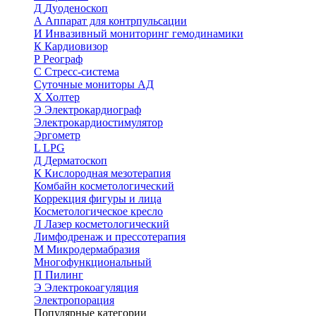
Д
Дуоденоскоп
А
Аппарат для контрпульсации
И
Инвазивный мониторинг гемодинамики
К
Кардиовизор
Р
Реограф
С
Стресс-система
Суточные мониторы АД
Х
Холтер
Э
Электрокардиограф
Электрокардиостимулятор
Эргометр
L
LPG
Д
Дерматоскоп
К
Кислородная мезотерапия
Комбайн косметологический
Коррекция фигуры и лица
Косметологическое кресло
Л
Лазер косметологический
Лимфодренаж и прессотерапия
М
Микродермабразия
Многофункциональный
П
Пилинг
Э
Электрокоагуляция
Электропорация
Популярные категории