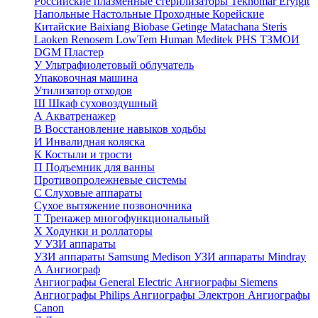
Российские плазменные стерилизаторы
Teknomar
Eryigit
Напольные
Настольные
Проходные
Корейские
Китайские
Baixiang
Biobase
Getinge
Matachana
Steris
Laoken
Renosem
LowTem
Human Meditek
PHS ТЗМОИ
DGM
Пластер
У
Ультрафиолетовый облучатель
Упаковочная машина
Утилизатор отходов
Ш
Шкаф суховоздушный
А
Акватренажер
В
Восстановление навыков ходьбы
И
Инвалидная коляска
К
Костыли и трости
П
Подъемник для ванны
Противопролежневые системы
С
Слуховые аппараты
Сухое вытяжение позвоночника
Т
Тренажер многофункциональный
Х
Ходунки и роллаторы
У
УЗИ аппараты
УЗИ аппараты Samsung Medison
УЗИ аппараты Mindray
А
Ангиограф
Ангиографы General Electric
Ангиографы Siemens
Ангиографы Philips
Ангиографы Электрон
Ангиографы
Canon