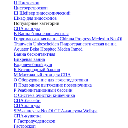
Ц
Цистоскоп
Цистоуретроскоп
Ш
Шейвер эндоскопический
Шкаф для эндоскопов
Популярные категории
СПА-капсула
В
Ванна бальнеологическая
Гидромассажная ванна
Chirana Progress
Medexim
NeoQi
Trautwein
Unbescheiden
Гидротерапевтическая ванна
Aquator
Beka Hospitec
Meden Inmed
Ванна бесконтактная
Вихревая ванна
Водолечебный душ
К
Кислородный баллон
М
Массажный стол для СПА
О
Оборудование для грязеподготовки
П
Подводное вытяжение позвоночника
Р
Реабилитационный бассейн
С
Система очистки кишечника
СПА-бассейн
СПА-капсула
SPA-капсулы NeoQi
СПА-капсулы Wellspa
СПА-кушетка
Г
Гастродуоденоскоп
Гастроскоп