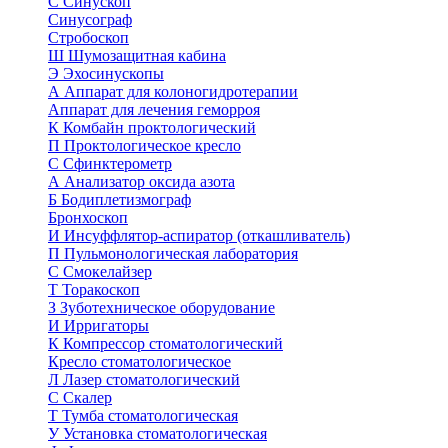
С
Синускоп
Синусограф
Стробоскоп
Ш
Шумозащитная кабина
Э
Эхосинускопы
А
Аппарат для колоногидротерапии
Аппарат для лечения геморроя
К
Комбайн проктологический
П
Проктологическое кресло
С
Сфинктерометр
А
Анализатор оксида азота
Б
Бодиплетизмограф
Бронхоскоп
И
Инсуффлятор-аспиратор (откашливатель)
П
Пульмонологическая лаборатория
С
Смокелайзер
Т
Торакоскоп
З
Зуботехническое оборудование
И
Ирригаторы
К
Компрессор стоматологический
Кресло стоматологическое
Л
Лазер стоматологический
С
Скалер
Т
Тумба стоматологическая
У
Установка стоматологическая