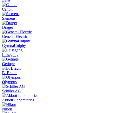
Zeiss
Canon
Siemens
Drager
General Electric
GymnaUniphy
Leisegang
Getinge
B. Braun
Olympus
Schiller AG
Abbott Laboratories
Nikon