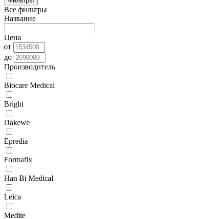
Фильтры
Все фильтры
Название
Цена
от
до
Производитель
Biocare Medical
Bright
Dakewe
Epredia
Formafix
Han Bi Medical
Leica
Medite