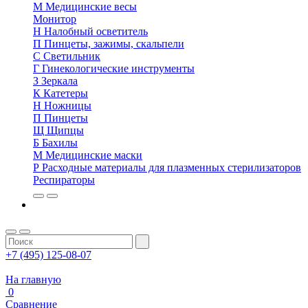
М
Медицинские весы
Монитор
Н
Налобный осветитель
П
Пинцеты, зажимы, скальпели
С
Светильник
Г
Гинекологические инструменты
З
Зеркала
К
Катетеры
Н
Ножницы
П
Пинцеты
Щ
Щипцы
Б
Бахилы
М
Медицинские маски
Р
Расходные материалы для плазменных стерилизаторов
Респираторы
+7 (495) 125-08-07
На главную
0
Сравнение