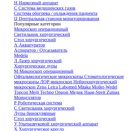
Н
Наркозный аппарат
С
Система медицинских газов
Система обогрева / охлаждения пациента
Ц
Центральная станция мониторирования
Популярные категории
Микроскоп операционный
Светильник хирургический
Стол хирургический
А
Аквапуратор
Аспиратор / Отсасыватель
Medela
Л
Лазер хирургический
Хирургические лупы
М
Микроскоп операционный
Офтальмологические микроскопы
Стоматологические
микроскопы
ЛОР микроскоп
Нейрохирургический
микроскоп
Zeiss
Leica
Labomed
Mitaka
Moller-Wedel
Topcon
Meiji Techno
Орион Медик
Haag-Streit
Zumax
Морцеллятор
Р
Роботическая система
С
Светильник хирургический
Лупы бинокулярные
Стол хирургический
У
Ультразвуковой хирургический аппарат
Х
Хирургическое кресло