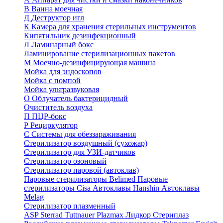
В
Ванна моечная
Д
Деструктор игл
К
Камера для хранения стерильных инструментов
Кипятильник дезинфекционный
Л
Ламинарный бокс
Ламинирование стерилизационных пакетов
М
Моечно-дезинфицирующая машина
Мойка для эндоскопов
Мойка с помпой
Мойка ультразвуковая
О
Облучатель бактерицидный
Очиститель воздуха
П
ПЦР-бокс
Р
Рециркулятор
С
Системы для обеззараживания
Стерилизатор воздушный (сухожар)
Стерилизатор для УЗИ-датчиков
Стерилизатор озоновый
Стерилизатор паровой (автоклав)
Паровые стерилизаторы Belimed
Паровые
стерилизаторы Cisa
Автоклавы Hanshin
Автоклавы
Melag
Стерилизатор плазменный
ASP Sterrad
Tuttnauer Plazmax
Лидкор Стериплаз