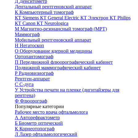
Д
Денситометр
Дентальный рентгеновский аппарат
К
Компьютерный томограф
КТ Siemens
КТ General Electric
КТ Электрон
КТ Philips
КТ Canon
КТ Neurologica
М
Магнитно-резонансный томограф (МРТ)
Маммограф
Мобильный рентгеновский аппарат
Н
Негатоскоп
О
Оборудование ядерной медицины
Ортопантомограф
П
Передвижной флюорографический кабинет
Подвижной маммографический кабинет
Р
Радиовизиограф
Рентген-аппарат
С
С-дуга
У
Устройства печати на пленке (дигитайзеры для
рентгена)
Ф
Флюорограф
Популярные категории
Рабочее место врача офтальмолога
А
Авторефрактометр
Б
Биометр оптический
К
Корнеотопограф
Л
Лазер офтальмологический