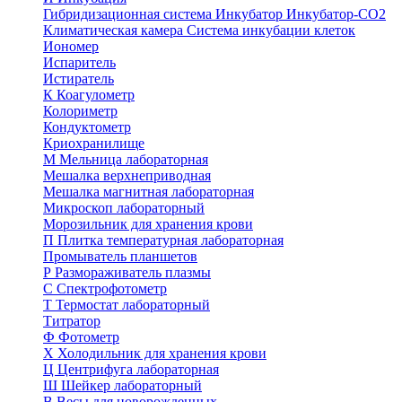
Гибридизационная система
Инкубатор
Инкубатор-СО2
Климатическая камера
Система инкубации клеток
Иономер
Испаритель
Истиратель
К
Коагулометр
Колориметр
Кондуктометр
Криохранилище
М
Мельница лабораторная
Мешалка верхнеприводная
Мешалка магнитная лабораторная
Микроскоп лабораторный
Морозильник для хранения крови
П
Плитка температурная лабораторная
Промыватель планшетов
Р
Размораживатель плазмы
С
Спектрофотометр
Т
Термостат лабораторный
Титратор
Ф
Фотометр
Х
Холодильник для хранения крови
Ц
Центрифуга лабораторная
Ш
Шейкер лабораторный
В
Весы для новорожденных