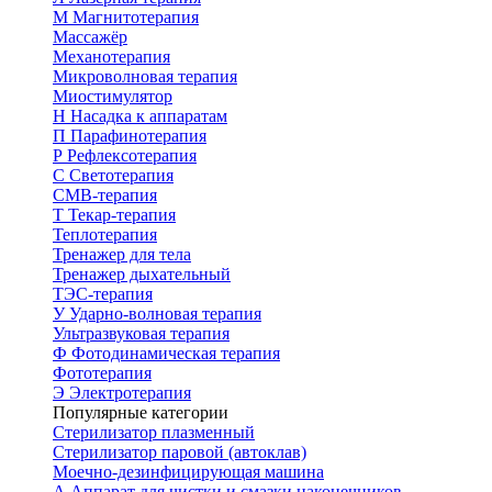
М
Магнитотерапия
Массажёр
Механотерапия
Микроволновая терапия
Миостимулятор
Н
Насадка к аппаратам
П
Парафинотерапия
Р
Рефлексотерапия
С
Светотерапия
СМВ-терапия
Т
Текар-терапия
Теплотерапия
Тренажер для тела
Тренажер дыхательный
ТЭС-терапия
У
Ударно-волновая терапия
Ультразвуковая терапия
Ф
Фотодинамическая терапия
Фототерапия
Э
Электротерапия
Популярные категории
Стерилизатор плазменный
Стерилизатор паровой (автоклав)
Моечно-дезинфицирующая машина
А
Аппарат для чистки и смазки наконечников