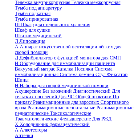
Тележка внутрикорпусная
Тележка межкорпусная
Тумба под аппаратуру
Тумба подкатная
Тумба прикроватная
Ш
Шкаф для стерильного хранения
Шкаф для сушки
Штатив медицинский
Л
Липосакция
А
Аппарат искусственной вентиляции лёгких для
скорой помощи
Д
Дефибриллятор с функцией монитора для СМП
И
Оборудование для иммобилизации пациента
Вакуумный матрас
Каталка
Носилки
Система
иммобилизационная
Система ремней
Стул
Фиксатор
Шины
Н
Наборы для скорой медицинской помощи
Акушерские
Без вложений
Диагностический
Для
сельских поселений
Для ЧС
Общей практики
По
приказу
Реанимационные для взрослых
Спортивного
врача
Реанимационные неонатальные
Реанимационные
педиатрические
Токсикологические
Травматологические
Фельдшерские
Для РЖД
Х
Холодильник фармацевтический
А
Алкотестеры
Аптечки