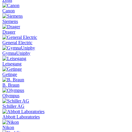
Zeiss
Canon
Siemens
Drager
General Electric
GymnaUniphy
Leisegang
Getinge
B. Braun
Olympus
Schiller AG
Abbott Laboratories
Nikon