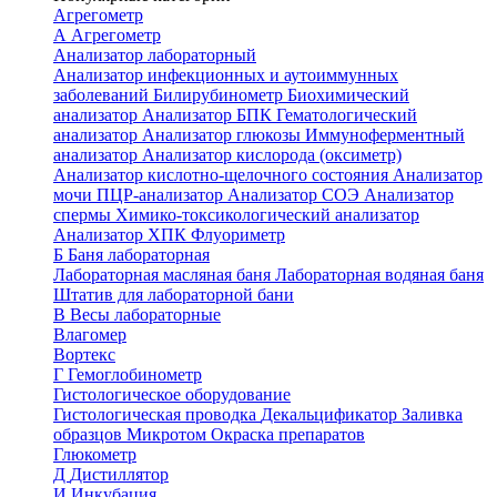
Агрегометр
А
Агрегометр
Анализатор лабораторный
Анализатор инфекционных и аутоиммунных
заболеваний
Билирубинометр
Биохимический
анализатор
Анализатор БПК
Гематологический
анализатор
Анализатор глюкозы
Иммуноферментный
анализатор
Анализатор кислорода (оксиметр)
Анализатор кислотно-щелочного состояния
Анализатор
мочи
ПЦР-анализатор
Анализатор СОЭ
Анализатор
спермы
Химико-токсикологический анализатор
Анализатор ХПК
Флуориметр
Б
Баня лабораторная
Лабораторная масляная баня
Лабораторная водяная баня
Штатив для лабораторной бани
В
Весы лабораторные
Влагомер
Вортекс
Г
Гемоглобинометр
Гистологическое оборудование
Гистологическая проводка
Декальцификатор
Заливка
образцов
Микротом
Окраска препаратов
Глюкометр
Д
Дистиллятор
И
Инкубация