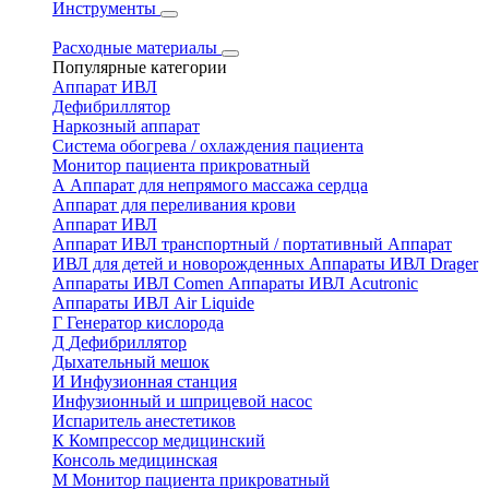
Инструменты
Расходные материалы
Популярные категории
Аппарат ИВЛ
Дефибриллятор
Наркозный аппарат
Система обогрева / охлаждения пациента
Монитор пациента прикроватный
А
Аппарат для непрямого массажа сердца
Аппарат для переливания крови
Аппарат ИВЛ
Аппарат ИВЛ транспортный / портативный
Аппарат
ИВЛ для детей и новорожденных
Аппараты ИВЛ Drager
Аппараты ИВЛ Comen
Аппараты ИВЛ Acutronic
Аппараты ИВЛ Air Liquide
Г
Генератор кислорода
Д
Дефибриллятор
Дыхательный мешок
И
Инфузионная станция
Инфузионный и шприцевой насос
Испаритель анестетиков
К
Компрессор медицинский
Консоль медицинская
М
Монитор пациента прикроватный