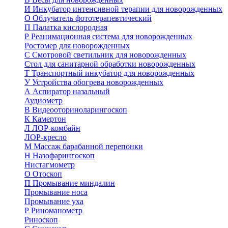
И
Инкубатор интенсивной терапии для новорожденных
О
Облучатель фототерапевтический
П
Палатка кислородная
Р
Реанимационная система для новорожденных
Ростомер для новорожденных
С
Смотровой светильник для новорожденных
Стол для санитарной обработки новорожденных
Т
Транспортный инкубатор для новорожденных
У
Устройства обогрева новорожденных
А
Аспиратор назальный
Аудиометр
В
Видеооториноларингоскоп
К
Камертон
Л
ЛОР-комбайн
ЛОР-кресло
М
Массаж барабанной перепонки
Н
Назофарингоскоп
Нистагмометр
О
Отоскоп
П
Промывание миндалин
Промывание носа
Промывание уха
Р
Риноманометр
Риноскоп