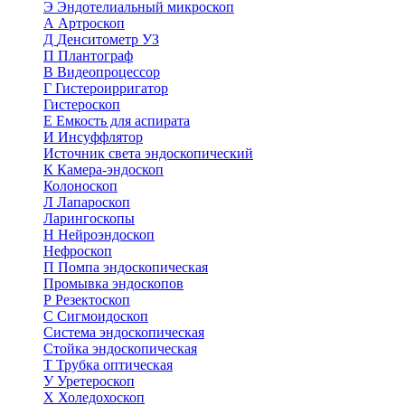
Э
Эндотелиальный микроскоп
А
Артроскоп
Д
Денситометр УЗ
П
Плантограф
В
Видеопроцессор
Г
Гистероирригатор
Гистероскоп
Е
Емкость для аспирата
И
Инсуффлятор
Источник света эндоскопический
К
Камера-эндоскоп
Колоноскоп
Л
Лапароскоп
Ларингоскопы
Н
Нейроэндоскоп
Нефроскоп
П
Помпа эндоскопическая
Промывка эндоскопов
Р
Резектоскоп
С
Сигмоидоскоп
Система эндоскопическая
Стойка эндоскопическая
Т
Трубка оптическая
У
Уретероскоп
Х
Холедохоскоп