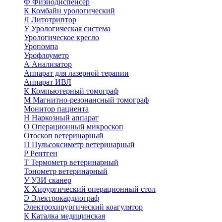
Ф
Физиодиспенсер
К
Комбайн урологический
Л
Литотриптор
У
Урологическая система
Урологическое кресло
Уропомпа
Урофлоуметр
А
Анализатор
Аппарат для лазерной терапии
Аппарат ИВЛ
К
Компьютерный томограф
М
Магнитно-резонансный томограф
Монитор пациента
Н
Наркозный аппарат
О
Операционный микроскоп
Отоскоп ветеринарный
П
Пульсоксиметр ветеринарный
Р
Рентген
Т
Термометр ветеринарный
Тонометр ветеринарный
У
УЗИ сканер
Х
Хирургический операционный стол
Э
Электрокардиограф
Электрохирургический коагулятор
К
Каталка медицинская