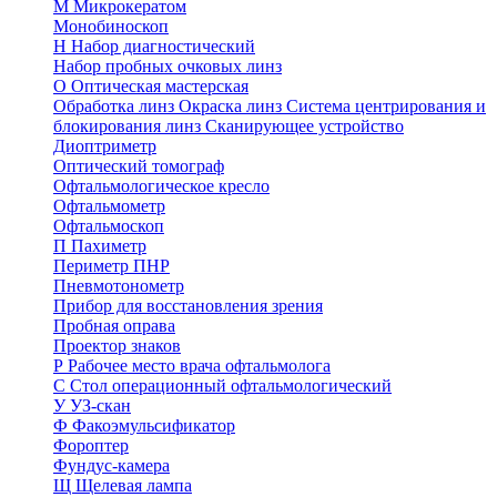
М
Микрокератом
Монобиноскоп
Н
Набор диагностический
Набор пробных очковых линз
О
Оптическая мастерская
Обработка линз
Окраска линз
Система центрирования и
блокирования линз
Сканирующее устройство
Диоптриметр
Оптический томограф
Офтальмологическое кресло
Офтальмометр
Офтальмоскоп
П
Пахиметр
Периметр ПНР
Пневмотонометр
Прибор для восстановления зрения
Пробная оправа
Проектор знаков
Р
Рабочее место врача офтальмолога
С
Стол операционный офтальмологический
У
УЗ-скан
Ф
Факоэмульсификатор
Фороптер
Фундус-камера
Щ
Щелевая лампа