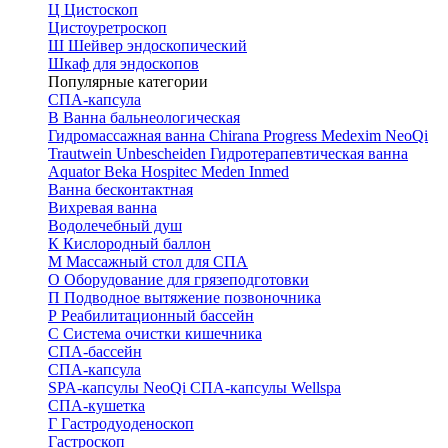
Ц
Цистоскоп
Цистоуретроскоп
Ш
Шейвер эндоскопический
Шкаф для эндоскопов
Популярные категории
СПА-капсула
В
Ванна бальнеологическая
Гидромассажная ванна
Chirana Progress
Medexim
NeoQi
Trautwein
Unbescheiden
Гидротерапевтическая ванна
Aquator
Beka Hospitec
Meden Inmed
Ванна бесконтактная
Вихревая ванна
Водолечебный душ
К
Кислородный баллон
М
Массажный стол для СПА
О
Оборудование для грязеподготовки
П
Подводное вытяжение позвоночника
Р
Реабилитационный бассейн
С
Система очистки кишечника
СПА-бассейн
СПА-капсула
SPA-капсулы NeoQi
СПА-капсулы Wellspa
СПА-кушетка
Г
Гастродуоденоскоп
Гастроскоп