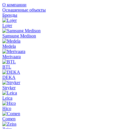
О компании
Оснащенные объекты
Бренды
Lojer
Samsung Medison
Medela
Merivaara
BTL
DEKA
Stryker
Leica
Hico
Comen