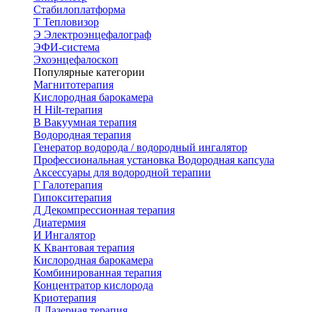
Стабилоплатформа
Т
Тепловизор
Э
Электроэнцефалограф
ЭФИ-система
Эхоэнцефалоскоп
Популярные категории
Магнитотерапия
Кислородная барокамера
H
Hilt-терапия
В
Вакуумная терапия
Водородная терапия
Генератор водорода / водородный ингалятор
Профессиональная установка
Водородная капсула
Аксессуары для водородной терапии
Г
Галотерапия
Гипокситерапия
Д
Декомпрессионная терапия
Диатермия
И
Ингалятор
К
Квантовая терапия
Кислородная барокамера
Комбинированная терапия
Концентратор кислорода
Криотерапия
Л
Лазерная терапия