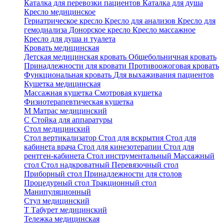
Каталка для перевозки пациентов
Каталка для душа
Кресло медицинское
Гериатрическое кресло
Кресло для анализов
Кресло для
гемодиализа
Донорское кресло
Кресло массажное
Кресло для душа и туалета
Кровать медицинская
Детская медицинская кровать
Общебольничная кровать
Принадлежности для кровати
Противоожоговая кровать
Функциональная кровать
Для выхаживания пациентов
Кушетка медицинская
Массажная кушетка
Смотровая кушетка
Физиотерапевтическая кушетка
М
Матрас медицинский
С
Стойка для аппаратуры
Стол медицинский
Стол вертикализатор
Стол для вскрытия
Стол для
кабинета врача
Стол для кинезотерапии
Стол для
рентген-кабинета
Стол инструментальный
Массажный
стол
Стол надкроватный
Перевязочный стол
Приборный стол
Принадлежности для столов
Процедурный стол
Тракционный стол
Манипуляционный
Стул медицинский
Т
Табурет медицинский
Тележка медицинская