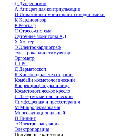
Д
Дуоденоскоп
А
Аппарат для контрпульсации
И
Инвазивный мониторинг гемодинамики
К
Кардиовизор
Р
Реограф
С
Стресс-система
Суточные мониторы АД
Х
Холтер
Э
Электрокардиограф
Электрокардиостимулятор
Эргометр
L
LPG
Д
Дерматоскоп
К
Кислородная мезотерапия
Комбайн косметологический
Коррекция фигуры и лица
Косметологическое кресло
Л
Лазер косметологический
Лимфодренаж и прессотерапия
М
Микродермабразия
Многофункциональный
П
Пилинг
Э
Электрокоагуляция
Электропорация
Популярные категории