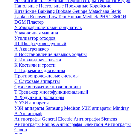
Российские плазменные стерилизаторы
Teknomar
Eryigit
Напольные
Настольные
Проходные
Корейские
Китайские
Baixiang
Biobase
Getinge
Matachana
Steris
Laoken
Renosem
LowTem
Human Meditek
PHS ТЗМОИ
DGM
Пластер
У
Ультрафиолетовый облучатель
Упаковочная машина
Утилизатор отходов
Ш
Шкаф суховоздушный
А
Акватренажер
В
Восстановление навыков ходьбы
И
Инвалидная коляска
К
Костыли и трости
П
Подъемник для ванны
Противопролежневые системы
С
Слуховые аппараты
Сухое вытяжение позвоночника
Т
Тренажер многофункциональный
Х
Ходунки и роллаторы
У
УЗИ аппараты
УЗИ аппараты Samsung Medison
УЗИ аппараты Mindray
А
Ангиограф
Ангиографы General Electric
Ангиографы Siemens
Ангиографы Philips
Ангиографы Электрон
Ангиографы
Canon