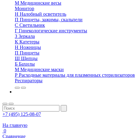
М
Медицинские весы
Монитор
Н
Налобный осветитель
П
Пинцеты, зажимы, скальпели
С
Светильник
Г
Гинекологические инструменты
З
Зеркала
К
Катетеры
Н
Ножницы
П
Пинцеты
Щ
Щипцы
Б
Бахилы
М
Медицинские маски
Р
Расходные материалы для плазменных стерилизаторов
Респираторы
+7 (495) 125-08-07
На главную
0
Сравнение