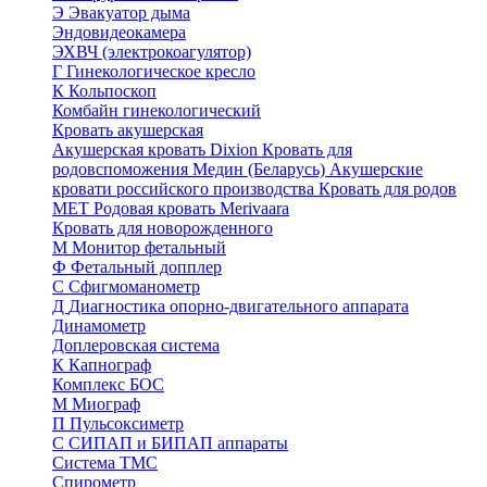
Э
Эвакуатор дыма
Эндовидеокамера
ЭХВЧ (электрокоагулятор)
Г
Гинекологическое кресло
К
Кольпоскоп
Комбайн гинекологический
Кровать акушерская
Акушерская кровать Dixion
Кровать для
родовспоможения Медин (Беларусь)
Акушерские
кровати российского производства
Кровать для родов
МЕТ
Родовая кровать Merivaara
Кровать для новорожденного
М
Монитор фетальный
Ф
Фетальный допплер
C
Cфигмоманометр
Д
Диагностика опорно-двигательного аппарата
Динамометр
Доплеровская система
К
Капнограф
Комплекс БОС
М
Миограф
П
Пульсоксиметр
С
СИПАП и БИПАП аппараты
Система ТМС
Спирометр