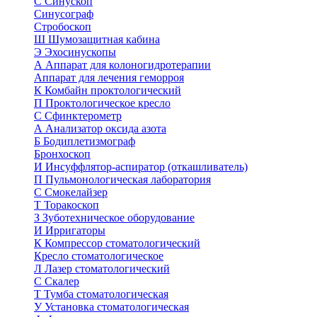
С
Синускоп
Синусограф
Стробоскоп
Ш
Шумозащитная кабина
Э
Эхосинускопы
А
Аппарат для колоногидротерапии
Аппарат для лечения геморроя
К
Комбайн проктологический
П
Проктологическое кресло
С
Сфинктерометр
А
Анализатор оксида азота
Б
Бодиплетизмограф
Бронхоскоп
И
Инсуффлятор-аспиратор (откашливатель)
П
Пульмонологическая лаборатория
С
Смокелайзер
Т
Торакоскоп
З
Зуботехническое оборудование
И
Ирригаторы
К
Компрессор стоматологический
Кресло стоматологическое
Л
Лазер стоматологический
С
Скалер
Т
Тумба стоматологическая
У
Установка стоматологическая