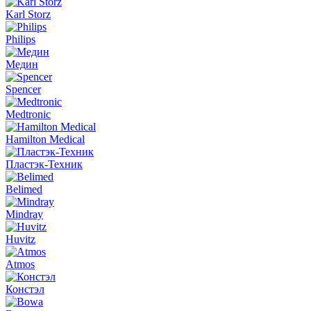
Karl Storz
Philips
Медин
Spencer
Medtronic
Hamilton Medical
Пластэк-Техник
Belimed
Mindray
Huvitz
Atmos
Констэл