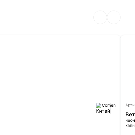
Comen
Арти
Вет
неон
капн