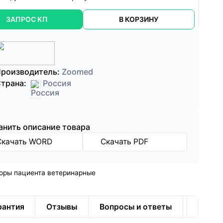
ЗАПРОС КП
В КОРЗИНУ
роизводитель:
Zoomed
трана:
Россия
анить описание товара
Скачать WORD
Скачать PDF
оры пациента ветеринарные
рантия
Отзывы
Вопросы и ответы