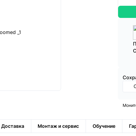
П
С
Cохр
Монит
Доставка
Монтаж и сервис
Обучение
Га