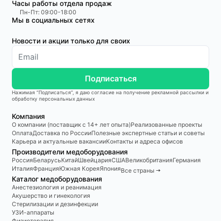
Часы работы отдела продаж
Пн-Пт: 09:00-18:00
Мы в социальных сетях
Новости и акции только для своих
Подписаться
Нажимая “Подписаться”, я даю согласие на получение рекламной рассылки и
обработку персональных данных
Компания
О компании (поставщик с 14+ лет опыта)
Реализованные проекты
Оплата
Доставка по России
Полезные экспертные статьи и советы
Карьера и актуальные вакансии
Контакты и адреса офисов
Производители медоборудования
Россия
Беларусь
Китай
Швейцария
США
Великобритания
Германия
Италия
Франция
Южная Корея
Япония
Все страны 🠆
Каталог медоборудования
Анестезиология и реанимация
Акушерство и гинекология
Стерилизации и дезинфекции
УЗИ-аппараты
Физиотерапия