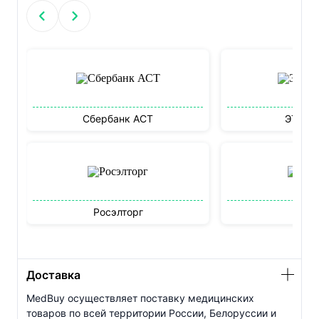
Сбербанк АСТ
ЭТП М
Росэлторг
Бидз
Доставка
MedBuy осуществляет поставку медицинских
товаров по всей территории России, Белоруссии и