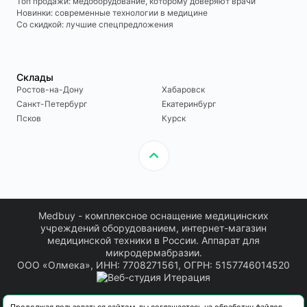
Топ продажи: медоборудование, которому доверяют врачи
Новинки: современные технологии в медицине
Со скидкой: лучшие спецпредложения
Склады
Ростов-на-Дону
Хабаровск
Санкт-Петербург
Екатеринбург
Псков
Курск
Medbuy - комплексное оснащение медицинских
учреждений оборудованием, интернет-магазин
медицинской техники в России. Аппарат для
микродермабразии.
ООО «Олмека», ИНН: 7708271561, ОГРН: 5157746014520
Информация о товарах, размещенная на сайте, носит информационный