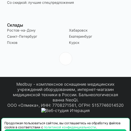
Со скидкой: лучшие спецпредложения
Склады
Ростов-на-Дону
Хабаровск
Санкт-Петербург
Екатеринбург
Псков
Курск
Medbuy - комплексное оснащение медицинских
учреждений оборудованием, интернет-магазин
медицинской техники в России. Бальнеологическая
ванна NeoQi.
ООО «Олмека», ИНН: 7708271561, ОГРН: 5157746014520
Информация о товарах, размещенная на сайте, носит информационный
Продолжая пользоваться сайтом, вы соглашаетесь на обработку файлов
характер. Актуальные технические характеристики, комплектация, сроки
cookie в соответствии с
политикой конфиденциальности
.
поставки и стоимость товара уточняются в коммерческом предложении.