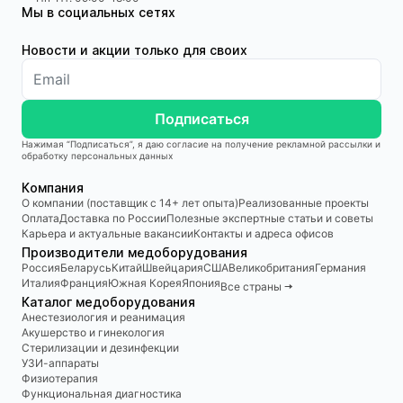
Мы в социальных сетях
Новости и акции только для своих
Подписаться
Нажимая “Подписаться”, я даю согласие на получение рекламной рассылки и
обработку персональных данных
Компания
О компании (поставщик с 14+ лет опыта)
Реализованные проекты
Оплата
Доставка по России
Полезные экспертные статьи и советы
Карьера и актуальные вакансии
Контакты и адреса офисов
Производители медоборудования
Россия
Беларусь
Китай
Швейцария
США
Великобритания
Германия
Италия
Франция
Южная Корея
Япония
Все страны 🠆
Каталог медоборудования
Анестезиология и реанимация
Акушерство и гинекология
Стерилизации и дезинфекции
УЗИ-аппараты
Физиотерапия
Функциональная диагностика