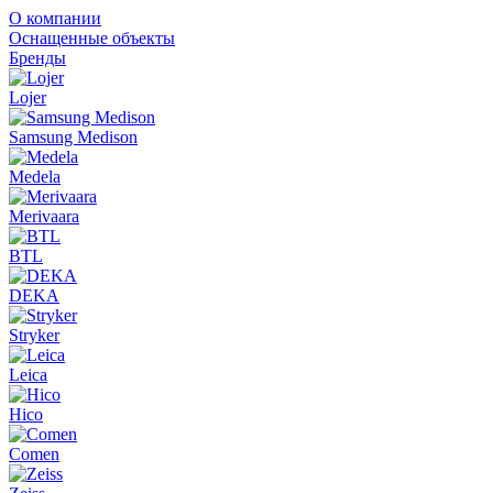
О компании
Оснащенные объекты
Бренды
Lojer
Samsung Medison
Medela
Merivaara
BTL
DEKA
Stryker
Leica
Hico
Comen