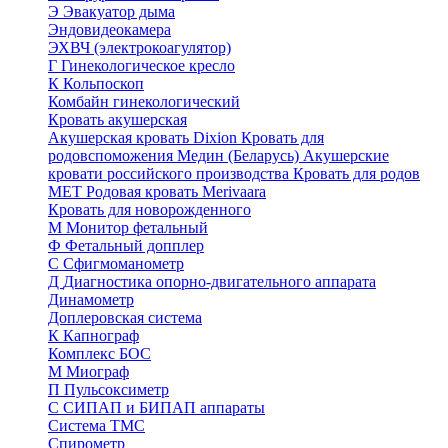
Э
Эвакуатор дыма
Эндовидеокамера
ЭХВЧ (электрокоагулятор)
Г
Гинекологическое кресло
К
Кольпоскоп
Комбайн гинекологический
Кровать акушерская
Акушерская кровать Dixion
Кровать для
родовспоможения Медин (Беларусь)
Акушерские
кровати российского производства
Кровать для родов
МЕТ
Родовая кровать Merivaara
Кровать для новорожденного
М
Монитор фетальный
Ф
Фетальный допплер
C
Cфигмоманометр
Д
Диагностика опорно-двигательного аппарата
Динамометр
Доплеровская система
К
Капнограф
Комплекс БОС
М
Миограф
П
Пульсоксиметр
С
СИПАП и БИПАП аппараты
Система ТМС
Спирометр