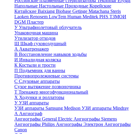
Российские плазменные стерилизаторы
Teknomar
Eryigit
Напольные
Настольные
Проходные
Корейские
Китайские
Baixiang
Biobase
Getinge
Matachana
Steris
Laoken
Renosem
LowTem
Human Meditek
PHS ТЗМОИ
DGM
Пластер
У
Ультрафиолетовый облучатель
Упаковочная машина
Утилизатор отходов
Ш
Шкаф суховоздушный
А
Акватренажер
В
Восстановление навыков ходьбы
И
Инвалидная коляска
К
Костыли и трости
П
Подъемник для ванны
Противопролежневые системы
С
Слуховые аппараты
Сухое вытяжение позвоночника
Т
Тренажер многофункциональный
Х
Ходунки и роллаторы
У
УЗИ аппараты
УЗИ аппараты Samsung Medison
УЗИ аппараты Mindray
А
Ангиограф
Ангиографы General Electric
Ангиографы Siemens
Ангиографы Philips
Ангиографы Электрон
Ангиографы
Canon