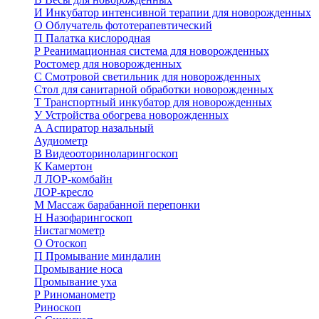
И
Инкубатор интенсивной терапии для новорожденных
О
Облучатель фототерапевтический
П
Палатка кислородная
Р
Реанимационная система для новорожденных
Ростомер для новорожденных
С
Смотровой светильник для новорожденных
Стол для санитарной обработки новорожденных
Т
Транспортный инкубатор для новорожденных
У
Устройства обогрева новорожденных
А
Аспиратор назальный
Аудиометр
В
Видеооториноларингоскоп
К
Камертон
Л
ЛОР-комбайн
ЛОР-кресло
М
Массаж барабанной перепонки
Н
Назофарингоскоп
Нистагмометр
О
Отоскоп
П
Промывание миндалин
Промывание носа
Промывание уха
Р
Риноманометр
Риноскоп