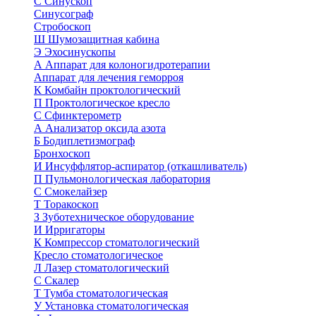
С
Синускоп
Синусограф
Стробоскоп
Ш
Шумозащитная кабина
Э
Эхосинускопы
А
Аппарат для колоногидротерапии
Аппарат для лечения геморроя
К
Комбайн проктологический
П
Проктологическое кресло
С
Сфинктерометр
А
Анализатор оксида азота
Б
Бодиплетизмограф
Бронхоскоп
И
Инсуффлятор-аспиратор (откашливатель)
П
Пульмонологическая лаборатория
С
Смокелайзер
Т
Торакоскоп
З
Зуботехническое оборудование
И
Ирригаторы
К
Компрессор стоматологический
Кресло стоматологическое
Л
Лазер стоматологический
С
Скалер
Т
Тумба стоматологическая
У
Установка стоматологическая