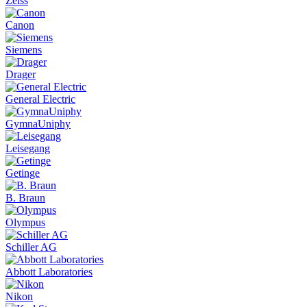
Zeiss
Canon
Siemens
Drager
General Electric
GymnaUniphy
Leisegang
Getinge
B. Braun
Olympus
Schiller AG
Abbott Laboratories
Nikon