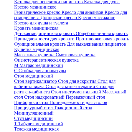
Каталка для перевозки пациентов
Каталка для душа
Кресло медицинское
Гериатрическое кресло
Кресло для анализов
Кресло для
гемодиализа
Донорское кресло
Кресло массажное
Кресло для душа и туалета
Кровать медицинская
Детская медицинская кровать
Общебольничная кровать
Принадлежности для кровати
Противоожоговая кровать
Функциональная кровать
Для выхаживания пациентов
Кушетка медицинская
Массажная кушетка
Смотровая кушетка
Физиотерапевтическая кушетка
М
Матрас медицинский
С
Стойка для аппаратуры
Стол медицинский
Стол вертикализатор
Стол для вскрытия
Стол для
кабинета врача
Стол для кинезотерапии
Стол для
рентген-кабинета
Стол инструментальный
Массажный
стол
Стол надкроватный
Перевязочный стол
Приборный стол
Принадлежности для столов
Процедурный стол
Тракционный стол
Манипуляционный
Стул медицинский
Т
Табурет медицинский
Тележка медицинская