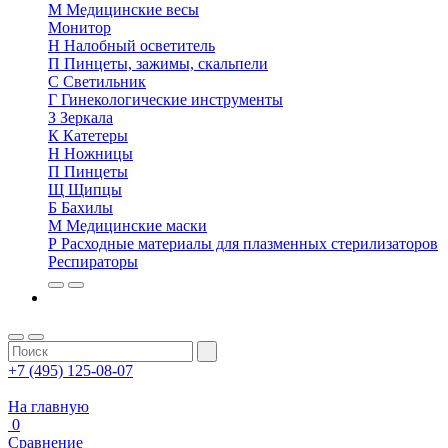
М
Медицинские весы
Монитор
Н
Налобный осветитель
П
Пинцеты, зажимы, скальпели
С
Светильник
Г
Гинекологические инструменты
З
Зеркала
К
Катетеры
Н
Ножницы
П
Пинцеты
Щ
Щипцы
Б
Бахилы
М
Медицинские маски
Р
Расходные материалы для плазменных стерилизаторов
Респираторы
+7 (495) 125-08-07
На главную
0
Сравнение