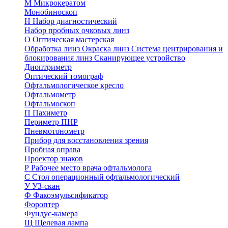
М
Микрокератом
Монобиноскоп
Н
Набор диагностический
Набор пробных очковых линз
О
Оптическая мастерская
Обработка линз
Окраска линз
Система центрирования и
блокирования линз
Сканирующее устройство
Диоптриметр
Оптический томограф
Офтальмологическое кресло
Офтальмометр
Офтальмоскоп
П
Пахиметр
Периметр ПНР
Пневмотонометр
Прибор для восстановления зрения
Пробная оправа
Проектор знаков
Р
Рабочее место врача офтальмолога
С
Стол операционный офтальмологический
У
УЗ-скан
Ф
Факоэмульсификатор
Фороптер
Фундус-камера
Щ
Щелевая лампа