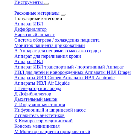
Инструменты
Расходные материалы
Популярные категории
Аппарат ИВЛ
Дефибриллятор
Наркозный аппарат
Система обогрева / охлаждения пациента
Монитор пациента прикроватный
А
Аппарат для непрямого массажа сердца
Аппарат для переливания крови
Аппарат ИВЛ
Аппарат ИВЛ транспортный / портативный
Аппарат
ИВЛ для детей и новорожденных
Аппараты ИВЛ Drager
Аппараты ИВЛ Comen
Аппараты ИВЛ Acutronic
Аппараты ИВЛ Air Liquide
Г
Генератор кислорода
Д
Дефибриллятор
Дыхательный мешок
И
Инфузионная станция
Инфузионный и шприцевой насос
Испаритель анестетиков
К
Компрессор медицинский
Консоль медицинская
М
Монитор пациента прикроватный