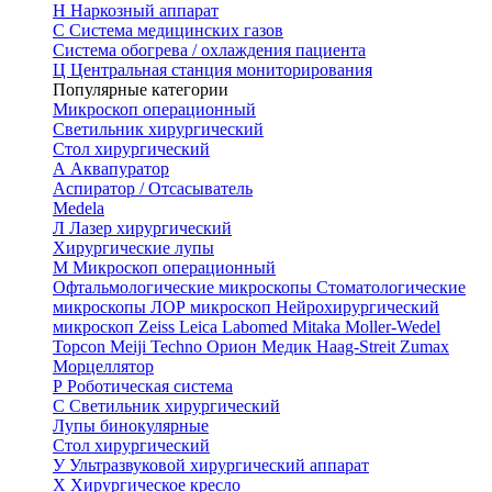
Н
Наркозный аппарат
С
Система медицинских газов
Система обогрева / охлаждения пациента
Ц
Центральная станция мониторирования
Популярные категории
Микроскоп операционный
Светильник хирургический
Стол хирургический
А
Аквапуратор
Аспиратор / Отсасыватель
Medela
Л
Лазер хирургический
Хирургические лупы
М
Микроскоп операционный
Офтальмологические микроскопы
Стоматологические
микроскопы
ЛОР микроскоп
Нейрохирургический
микроскоп
Zeiss
Leica
Labomed
Mitaka
Moller-Wedel
Topcon
Meiji Techno
Орион Медик
Haag-Streit
Zumax
Морцеллятор
Р
Роботическая система
С
Светильник хирургический
Лупы бинокулярные
Стол хирургический
У
Ультразвуковой хирургический аппарат
Х
Хирургическое кресло