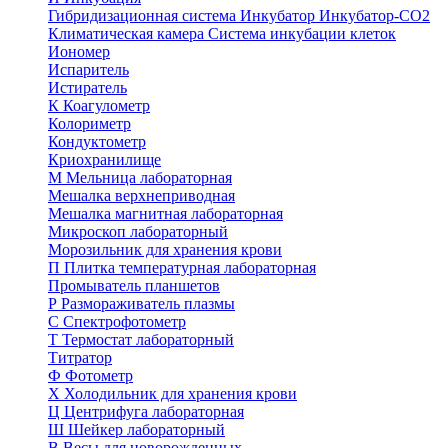
Гибридизационная система
Инкубатор
Инкубатор-СО2
Климатическая камера
Система инкубации клеток
Иономер
Испаритель
Истиратель
К
Коагулометр
Колориметр
Кондуктометр
Криохранилище
М
Мельница лабораторная
Мешалка верхнеприводная
Мешалка магнитная лабораторная
Микроскоп лабораторный
Морозильник для хранения крови
П
Плитка температурная лабораторная
Промыватель планшетов
Р
Размораживатель плазмы
С
Спектрофотометр
Т
Термостат лабораторный
Титратор
Ф
Фотометр
Х
Холодильник для хранения крови
Ц
Центрифуга лабораторная
Ш
Шейкер лабораторный
В
Весы для новорожденных