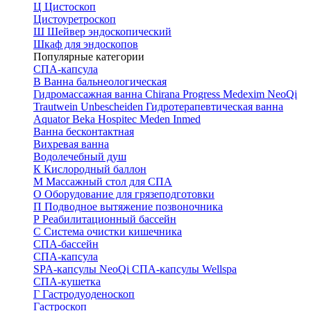
Ц
Цистоскоп
Цистоуретроскоп
Ш
Шейвер эндоскопический
Шкаф для эндоскопов
Популярные категории
СПА-капсула
В
Ванна бальнеологическая
Гидромассажная ванна
Chirana Progress
Medexim
NeoQi
Trautwein
Unbescheiden
Гидротерапевтическая ванна
Aquator
Beka Hospitec
Meden Inmed
Ванна бесконтактная
Вихревая ванна
Водолечебный душ
К
Кислородный баллон
М
Массажный стол для СПА
О
Оборудование для грязеподготовки
П
Подводное вытяжение позвоночника
Р
Реабилитационный бассейн
С
Система очистки кишечника
СПА-бассейн
СПА-капсула
SPA-капсулы NeoQi
СПА-капсулы Wellspa
СПА-кушетка
Г
Гастродуоденоскоп
Гастроскоп