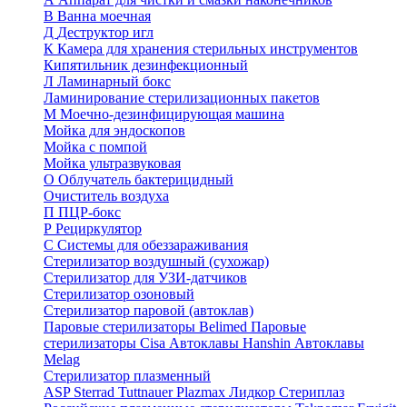
В
Ванна моечная
Д
Деструктор игл
К
Камера для хранения стерильных инструментов
Кипятильник дезинфекционный
Л
Ламинарный бокс
Ламинирование стерилизационных пакетов
М
Моечно-дезинфицирующая машина
Мойка для эндоскопов
Мойка с помпой
Мойка ультразвуковая
О
Облучатель бактерицидный
Очиститель воздуха
П
ПЦР-бокс
Р
Рециркулятор
С
Системы для обеззараживания
Стерилизатор воздушный (сухожар)
Стерилизатор для УЗИ-датчиков
Стерилизатор озоновый
Стерилизатор паровой (автоклав)
Паровые стерилизаторы Belimed
Паровые
стерилизаторы Cisa
Автоклавы Hanshin
Автоклавы
Melag
Стерилизатор плазменный
ASP Sterrad
Tuttnauer Plazmax
Лидкор Стериплаз