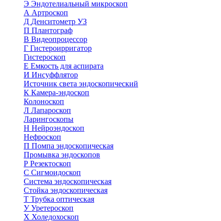
Э
Эндотелиальный микроскоп
А
Артроскоп
Д
Денситометр УЗ
П
Плантограф
В
Видеопроцессор
Г
Гистероирригатор
Гистероскоп
Е
Емкость для аспирата
И
Инсуффлятор
Источник света эндоскопический
К
Камера-эндоскоп
Колоноскоп
Л
Лапароскоп
Ларингоскопы
Н
Нейроэндоскоп
Нефроскоп
П
Помпа эндоскопическая
Промывка эндоскопов
Р
Резектоскоп
С
Сигмоидоскоп
Система эндоскопическая
Стойка эндоскопическая
Т
Трубка оптическая
У
Уретероскоп
Х
Холедохоскоп