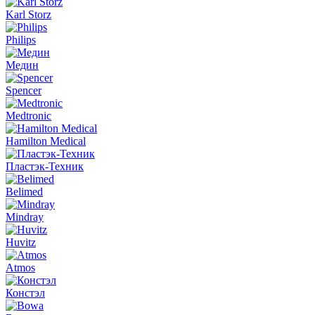
Karl Storz
Philips
Медин
Spencer
Medtronic
Hamilton Medical
Пластэк-Техник
Belimed
Mindray
Huvitz
Atmos
Констэл