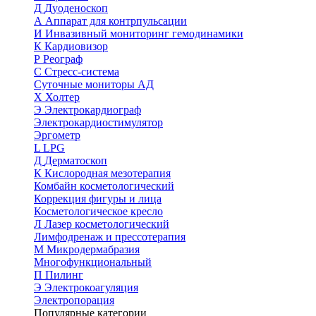
Д
Дуоденоскоп
А
Аппарат для контрпульсации
И
Инвазивный мониторинг гемодинамики
К
Кардиовизор
Р
Реограф
С
Стресс-система
Суточные мониторы АД
Х
Холтер
Э
Электрокардиограф
Электрокардиостимулятор
Эргометр
L
LPG
Д
Дерматоскоп
К
Кислородная мезотерапия
Комбайн косметологический
Коррекция фигуры и лица
Косметологическое кресло
Л
Лазер косметологический
Лимфодренаж и прессотерапия
М
Микродермабразия
Многофункциональный
П
Пилинг
Э
Электрокоагуляция
Электропорация
Популярные категории