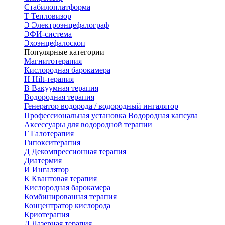
Стабилоплатформа
Т
Тепловизор
Э
Электроэнцефалограф
ЭФИ-система
Эхоэнцефалоскоп
Популярные категории
Магнитотерапия
Кислородная барокамера
H
Hilt-терапия
В
Вакуумная терапия
Водородная терапия
Генератор водорода / водородный ингалятор
Профессиональная установка
Водородная капсула
Аксессуары для водородной терапии
Г
Галотерапия
Гипокситерапия
Д
Декомпрессионная терапия
Диатермия
И
Ингалятор
К
Квантовая терапия
Кислородная барокамера
Комбинированная терапия
Концентратор кислорода
Криотерапия
Л
Лазерная терапия