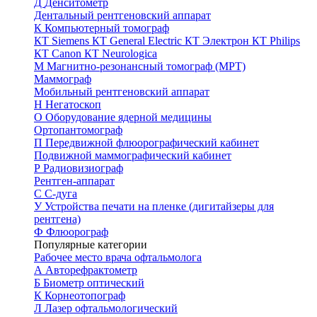
Д
Денситометр
Дентальный рентгеновский аппарат
К
Компьютерный томограф
КТ Siemens
КТ General Electric
КТ Электрон
КТ Philips
КТ Canon
КТ Neurologica
М
Магнитно-резонансный томограф (МРТ)
Маммограф
Мобильный рентгеновский аппарат
Н
Негатоскоп
О
Оборудование ядерной медицины
Ортопантомограф
П
Передвижной флюорографический кабинет
Подвижной маммографический кабинет
Р
Радиовизиограф
Рентген-аппарат
С
С-дуга
У
Устройства печати на пленке (дигитайзеры для
рентгена)
Ф
Флюорограф
Популярные категории
Рабочее место врача офтальмолога
А
Авторефрактометр
Б
Биометр оптический
К
Корнеотопограф
Л
Лазер офтальмологический