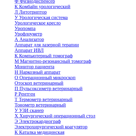
Ф
Физиодиспенсер
К
Комбайн урологический
Л
Литотриптор
У
Урологическая система
Урологическое кресло
Уропомпа
Урофлоуметр
А
Анализатор
Аппарат для лазерной терапии
Аппарат ИВЛ
К
Компьютерный томограф
М
Магнитно-резонансный томограф
Монитор пациента
Н
Наркозный аппарат
О
Операционный микроскоп
Отоскоп ветеринарный
П
Пульсоксиметр ветеринарный
Р
Рентген
Т
Термометр ветеринарный
Тонометр ветеринарный
У
УЗИ сканер
Х
Хирургический операционный стол
Э
Электрокардиограф
Электрохирургический коагулятор
К
Каталка медицинская