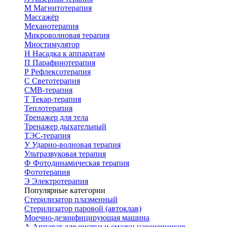
М
Магнитотерапия
Массажёр
Механотерапия
Микроволновая терапия
Миостимулятор
Н
Насадка к аппаратам
П
Парафинотерапия
Р
Рефлексотерапия
С
Светотерапия
СМВ-терапия
Т
Текар-терапия
Теплотерапия
Тренажер для тела
Тренажер дыхательный
ТЭС-терапия
У
Ударно-волновая терапия
Ультразвуковая терапия
Ф
Фотодинамическая терапия
Фототерапия
Э
Электротерапия
Популярные категории
Стерилизатор плазменный
Стерилизатор паровой (автоклав)
Моечно-дезинфицирующая машина
А
Аппарат для чистки и смазки наконечников