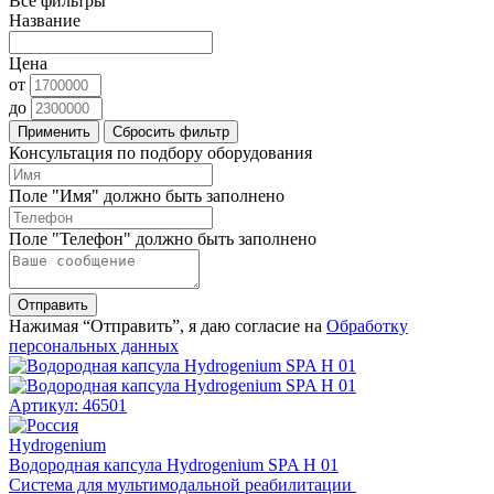
Все фильтры
Название
Цена
от
до
Применить
Сбросить фильтр
Консультация по подбору оборудования
Поле "Имя" должно быть заполнено
Поле "Телефон" должно быть заполнено
Отправить
Нажимая “Отправить”, я даю согласие на
Обработку
персональных данных
Артикул: 46501
Hydrogenium
Водородная капсула Hydrogenium SPA H 01
Система для мультимодальной реабилитации