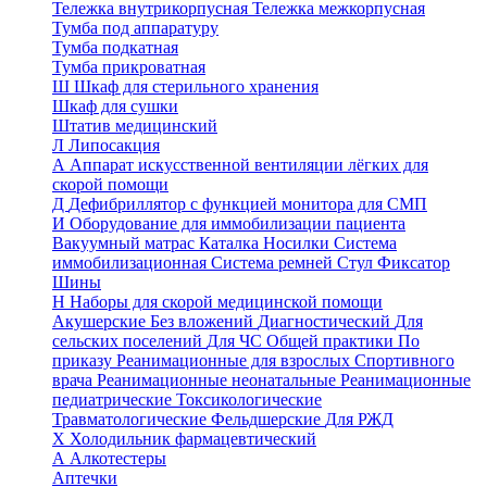
Тележка внутрикорпусная
Тележка межкорпусная
Тумба под аппаратуру
Тумба подкатная
Тумба прикроватная
Ш
Шкаф для стерильного хранения
Шкаф для сушки
Штатив медицинский
Л
Липосакция
А
Аппарат искусственной вентиляции лёгких для
скорой помощи
Д
Дефибриллятор с функцией монитора для СМП
И
Оборудование для иммобилизации пациента
Вакуумный матрас
Каталка
Носилки
Система
иммобилизационная
Система ремней
Стул
Фиксатор
Шины
Н
Наборы для скорой медицинской помощи
Акушерские
Без вложений
Диагностический
Для
сельских поселений
Для ЧС
Общей практики
По
приказу
Реанимационные для взрослых
Спортивного
врача
Реанимационные неонатальные
Реанимационные
педиатрические
Токсикологические
Травматологические
Фельдшерские
Для РЖД
Х
Холодильник фармацевтический
А
Алкотестеры
Аптечки