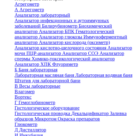
Агрегометр
А
Агрегометр
Анализатор лабораторный
Анализатор инфекционных и аутоиммунных
заболеваний
Билирубинометр
Биохимический
анализатор
Анализатор БПК
Гематологический
анализатор
Анализатор глюкозы
Иммуноферментный
анализатор
Анализатор кислорода (оксиметр)
Анализатор кислотно-щелочного состояния
Анализатор
мочи
ПЦР-анализатор
Анализатор СОЭ
Анализатор
спермы
Химико-токсикологический анализатор
Анализатор ХПК
Флуориметр
Б
Баня лабораторная
Лабораторная масляная баня
Лабораторная водяная баня
Штатив для лабораторной бани
В
Весы лабораторные
Влагомер
Вортекс
Г
Гемоглобинометр
Гистологическое оборудование
Гистологическая проводка
Декальцификатор
Заливка
образцов
Микротом
Окраска препаратов
Глюкометр
Д
Дистиллятор
И
Инкубация