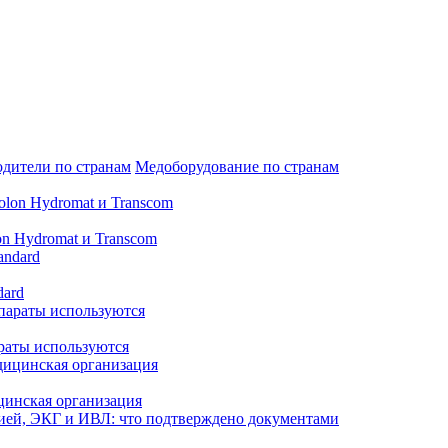
дители по странам
Медоборудование по странам
n Hydromat и Transcom
dard
араты используются
цинская организация