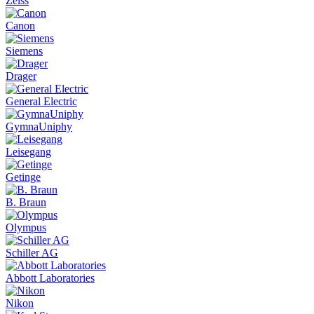
Zeiss
Canon
Siemens
Drager
General Electric
GymnaUniphy
Leisegang
Getinge
B. Braun
Olympus
Schiller AG
Abbott Laboratories
Nikon