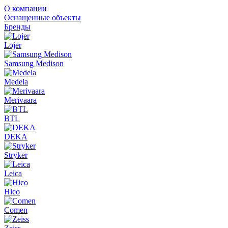
О компании
Оснащенные объекты
Бренды
Lojer
Samsung Medison
Medela
Merivaara
BTL
DEKA
Stryker
Leica
Hico
Comen