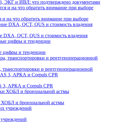
й, ЭКГ и ИВЛ: что подтверждено документами
 и на что обратить внимание при выборе
ие DXA, QCT, QUS и стоимость владения
е цифры и тенденции
а, транспортировки и рентгеноперационной
 3, АРКА и Corpuls CPR
и ХОБЛ и бронхиальной астмы
 учреждений