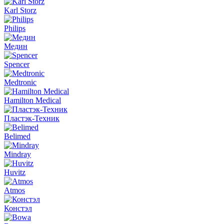
Karl Storz
Philips
Медин
Spencer
Medtronic
Hamilton Medical
Пластэк-Техник
Belimed
Mindray
Huvitz
Atmos
Констэл