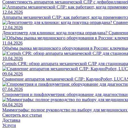
Совместимость аппаратов механической СЛР с дефибрилляцие
12.04.2026
Аппараты механической СЛР: как работают, когда применяются
12.04.2026
Денситометр для клиники: когда покупка оправдана? Сравнен
11.04.2026
Объёмы рынка медицинского оборудования в России: ключевы
10.04.2026
Corpuls CPR: обзор аппарата механической СЛР для стационар
09.04.2026
Сравнение аппаратов механической СЛР: КардиоРобот, LUCAS
07.04.2026
Спирометрия и пикфлоуметрия: оборудование для диагностик
04.04.2026
Маммографы: полное руководство по выбору для медицинских
Смотреть все статьи
Доставка
Услуги