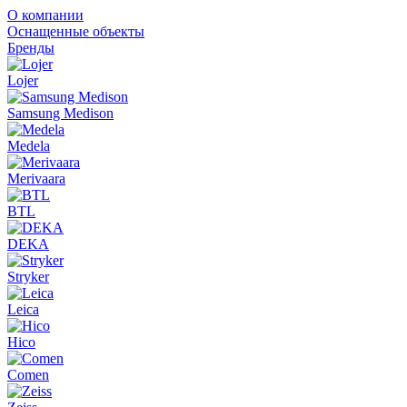
О компании
Оснащенные объекты
Бренды
Lojer
Samsung Medison
Medela
Merivaara
BTL
DEKA
Stryker
Leica
Hico
Comen