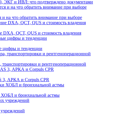
й, ЭКГ и ИВЛ: что подтверждено документами
 и на что обратить внимание при выборе
ие DXA, QCT, QUS и стоимость владения
е цифры и тенденции
а, транспортировки и рентгеноперационной
 3, АРКА и Corpuls CPR
и ХОБЛ и бронхиальной астмы
 учреждений