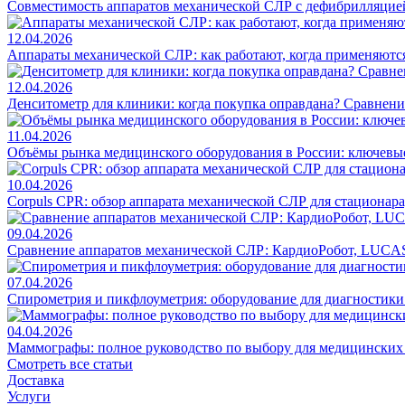
Совместимость аппаратов механической СЛР с дефибрилляцие
12.04.2026
Аппараты механической СЛР: как работают, когда применяются
12.04.2026
Денситометр для клиники: когда покупка оправдана? Сравнен
11.04.2026
Объёмы рынка медицинского оборудования в России: ключевы
10.04.2026
Corpuls CPR: обзор аппарата механической СЛР для стационар
09.04.2026
Сравнение аппаратов механической СЛР: КардиоРобот, LUCAS
07.04.2026
Спирометрия и пикфлоуметрия: оборудование для диагностик
04.04.2026
Маммографы: полное руководство по выбору для медицинских
Смотреть все статьи
Доставка
Услуги