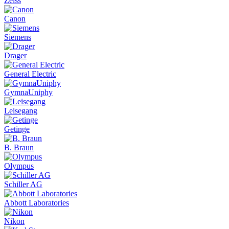
Zeiss
Canon
Siemens
Drager
General Electric
GymnaUniphy
Leisegang
Getinge
B. Braun
Olympus
Schiller AG
Abbott Laboratories
Nikon