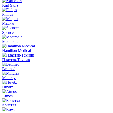
Karl Storz
Philips
Медин
Spencer
Medtronic
Hamilton Medical
Пластэк-Техник
Belimed
Mindray
Huvitz
Atmos
Констэл