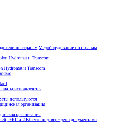
дители по странам
Медоборудование по странам
n Hydromat и Transcom
dard
араты используются
цинская организация