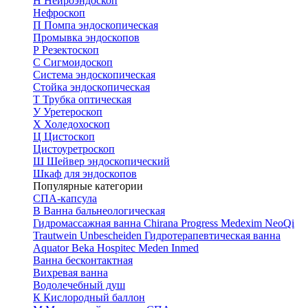
Н
Нейроэндоскоп
Нефроскоп
П
Помпа эндоскопическая
Промывка эндоскопов
Р
Резектоскоп
С
Сигмоидоскоп
Система эндоскопическая
Стойка эндоскопическая
Т
Трубка оптическая
У
Уретероскоп
Х
Холедохоскоп
Ц
Цистоскоп
Цистоуретроскоп
Ш
Шейвер эндоскопический
Шкаф для эндоскопов
Популярные категории
СПА-капсула
В
Ванна бальнеологическая
Гидромассажная ванна
Chirana Progress
Medexim
NeoQi
Trautwein
Unbescheiden
Гидротерапевтическая ванна
Aquator
Beka Hospitec
Meden Inmed
Ванна бесконтактная
Вихревая ванна
Водолечебный душ
К
Кислородный баллон