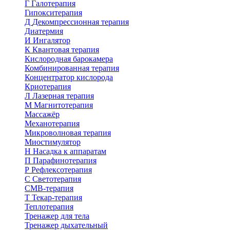
Г
Галотерапия
Гипокситерапия
Д
Декомпрессионная терапия
Диатермия
И
Ингалятор
К
Квантовая терапия
Кислородная барокамера
Комбинированная терапия
Концентратор кислорода
Криотерапия
Л
Лазерная терапия
М
Магнитотерапия
Массажёр
Механотерапия
Микроволновая терапия
Миостимулятор
Н
Насадка к аппаратам
П
Парафинотерапия
Р
Рефлексотерапия
С
Светотерапия
СМВ-терапия
Т
Текар-терапия
Теплотерапия
Тренажер для тела
Тренажер дыхательный