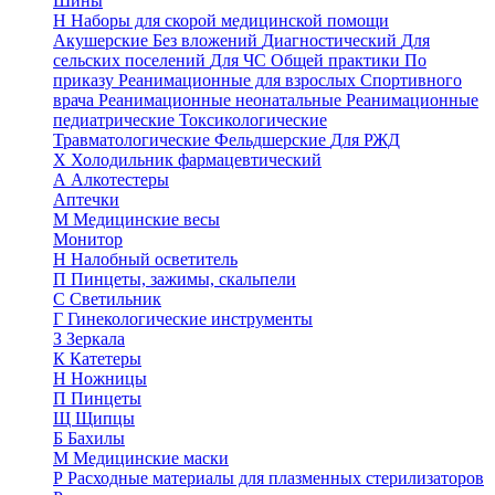
Шины
Н
Наборы для скорой медицинской помощи
Акушерские
Без вложений
Диагностический
Для
сельских поселений
Для ЧС
Общей практики
По
приказу
Реанимационные для взрослых
Спортивного
врача
Реанимационные неонатальные
Реанимационные
педиатрические
Токсикологические
Травматологические
Фельдшерские
Для РЖД
Х
Холодильник фармацевтический
А
Алкотестеры
Аптечки
М
Медицинские весы
Монитор
Н
Налобный осветитель
П
Пинцеты, зажимы, скальпели
С
Светильник
Г
Гинекологические инструменты
З
Зеркала
К
Катетеры
Н
Ножницы
П
Пинцеты
Щ
Щипцы
Б
Бахилы
М
Медицинские маски
Р
Расходные материалы для плазменных стерилизаторов