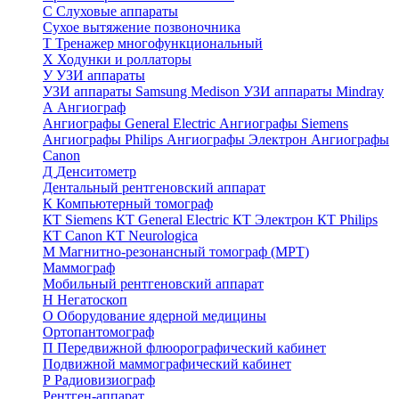
С
Слуховые аппараты
Сухое вытяжение позвоночника
Т
Тренажер многофункциональный
Х
Ходунки и роллаторы
У
УЗИ аппараты
УЗИ аппараты Samsung Medison
УЗИ аппараты Mindray
А
Ангиограф
Ангиографы General Electric
Ангиографы Siemens
Ангиографы Philips
Ангиографы Электрон
Ангиографы
Canon
Д
Денситометр
Дентальный рентгеновский аппарат
К
Компьютерный томограф
КТ Siemens
КТ General Electric
КТ Электрон
КТ Philips
КТ Canon
КТ Neurologica
М
Магнитно-резонансный томограф (МРТ)
Маммограф
Мобильный рентгеновский аппарат
Н
Негатоскоп
О
Оборудование ядерной медицины
Ортопантомограф
П
Передвижной флюорографический кабинет
Подвижной маммографический кабинет
Р
Радиовизиограф
Рентген-аппарат