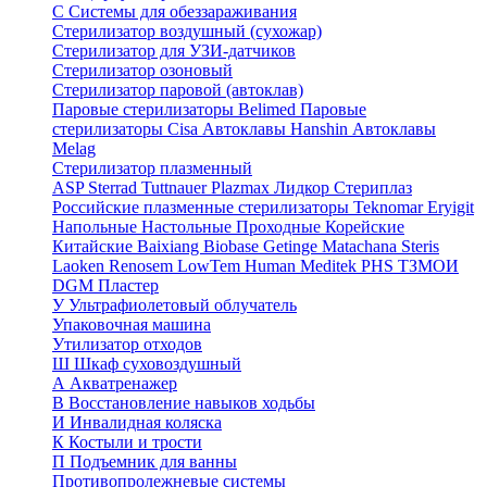
С
Системы для обеззараживания
Стерилизатор воздушный (сухожар)
Стерилизатор для УЗИ-датчиков
Стерилизатор озоновый
Стерилизатор паровой (автоклав)
Паровые стерилизаторы Belimed
Паровые
стерилизаторы Cisa
Автоклавы Hanshin
Автоклавы
Melag
Стерилизатор плазменный
ASP Sterrad
Tuttnauer Plazmax
Лидкор Стериплаз
Российские плазменные стерилизаторы
Teknomar
Eryigit
Напольные
Настольные
Проходные
Корейские
Китайские
Baixiang
Biobase
Getinge
Matachana
Steris
Laoken
Renosem
LowTem
Human Meditek
PHS ТЗМОИ
DGM
Пластер
У
Ультрафиолетовый облучатель
Упаковочная машина
Утилизатор отходов
Ш
Шкаф суховоздушный
А
Акватренажер
В
Восстановление навыков ходьбы
И
Инвалидная коляска
К
Костыли и трости
П
Подъемник для ванны
Противопролежневые системы