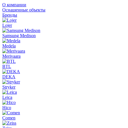
О компании
Оснащенные объекты
Бренды
Lojer
Samsung Medison
Medela
Merivaara
BTL
DEKA
Stryker
Leica
Hico
Comen