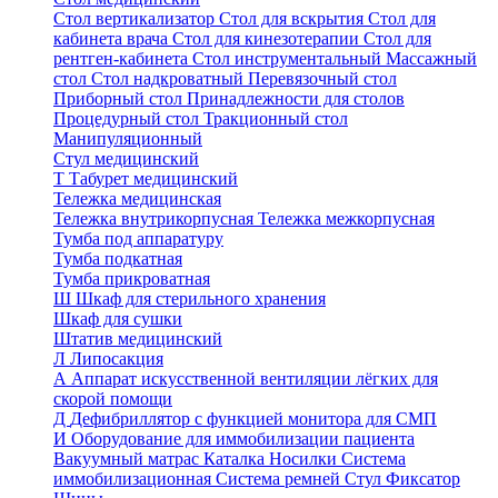
Стол вертикализатор
Стол для вскрытия
Стол для
кабинета врача
Стол для кинезотерапии
Стол для
рентген-кабинета
Стол инструментальный
Массажный
стол
Стол надкроватный
Перевязочный стол
Приборный стол
Принадлежности для столов
Процедурный стол
Тракционный стол
Манипуляционный
Стул медицинский
Т
Табурет медицинский
Тележка медицинская
Тележка внутрикорпусная
Тележка межкорпусная
Тумба под аппаратуру
Тумба подкатная
Тумба прикроватная
Ш
Шкаф для стерильного хранения
Шкаф для сушки
Штатив медицинский
Л
Липосакция
А
Аппарат искусственной вентиляции лёгких для
скорой помощи
Д
Дефибриллятор с функцией монитора для СМП
И
Оборудование для иммобилизации пациента
Вакуумный матрас
Каталка
Носилки
Система
иммобилизационная
Система ремней
Стул
Фиксатор