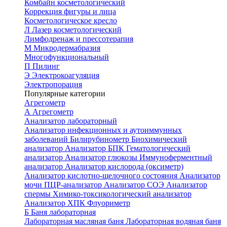
Комбайн косметологический
Коррекция фигуры и лица
Косметологическое кресло
Л
Лазер косметологический
Лимфодренаж и прессотерапия
М
Микродермабразия
Многофункциональный
П
Пилинг
Э
Электрокоагуляция
Электропорация
Популярные категории
Агрегометр
А
Агрегометр
Анализатор лабораторный
Анализатор инфекционных и аутоиммунных
заболеваний
Билирубинометр
Биохимический
анализатор
Анализатор БПК
Гематологический
анализатор
Анализатор глюкозы
Иммуноферментный
анализатор
Анализатор кислорода (оксиметр)
Анализатор кислотно-щелочного состояния
Анализатор
мочи
ПЦР-анализатор
Анализатор СОЭ
Анализатор
спермы
Химико-токсикологический анализатор
Анализатор ХПК
Флуориметр
Б
Баня лабораторная
Лабораторная масляная баня
Лабораторная водяная баня