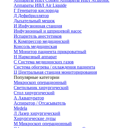
Аппараты ИВЛ Comen
Аппараты ИВЛ Acutronic
Аппараты ИВЛ Air Liquide
Г
Генератор кислорода
Д
Дефибриллятор
Дыхательный мешок
И
Инфузионная станция
Инфузионный и шприцевой насос
Испаритель анестетиков
К
Компрессор медицинский
Консоль медицинская
М
Монитор пациента прикроватный
Н
Наркозный аппарат
С
Система медицинских газов
Система обогрева / охлаждения пациента
Ц
Центральная станция мониторирования
Популярные категории
Микроскоп операционный
Светильник хирургический
Стол хирургический
А
Аквапуратор
Аспиратор / Отсасыватель
Medela
Л
Лазер хирургический
Хирургические лупы
М
Микроскоп операционный