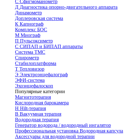
C
Cфигмоманометр
Д
Диагностика опорно-двигательного аппарата
Динамометр
Доплеровская система
К
Капнограф
Комплекс БОС
М
Миограф
П
Пульсоксиметр
С
СИПАП и БИПАП аппараты
Система ТМС
Спирометр
Стабилоплатформа
Т
Тепловизор
Э
Электроэнцефалограф
ЭФИ-система
Эхоэнцефалоскоп
Популярные категории
Магнитотерапия
Кислородная барокамера
H
Hilt-терапия
В
Вакуумная терапия
Водородная терапия
Генератор водорода / водородный ингалятор
Профессиональная установка
Водородная капсула
Аксессуары для водородной терапии