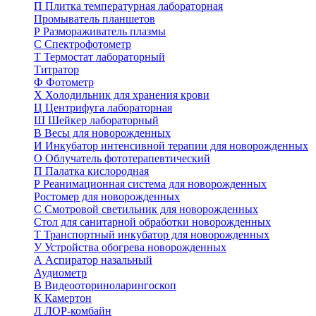
П
Плитка температурная лабораторная
Промыватель планшетов
Р
Размораживатель плазмы
С
Спектрофотометр
Т
Термостат лабораторный
Титратор
Ф
Фотометр
Х
Холодильник для хранения крови
Ц
Центрифуга лабораторная
Ш
Шейкер лабораторный
В
Весы для новорожденных
И
Инкубатор интенсивной терапии для новорожденных
О
Облучатель фототерапевтический
П
Палатка кислородная
Р
Реанимационная система для новорожденных
Ростомер для новорожденных
С
Смотровой светильник для новорожденных
Стол для санитарной обработки новорожденных
Т
Транспортный инкубатор для новорожденных
У
Устройства обогрева новорожденных
А
Аспиратор назальный
Аудиометр
В
Видеооториноларингоскоп
К
Камертон
Л
ЛОР-комбайн