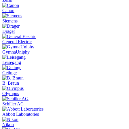
Zeiss
Canon
Siemens
Drager
General Electric
GymnaUniphy
Leisegang
Getinge
B. Braun
Olympus
Schiller AG
Abbott Laboratories
Nikon