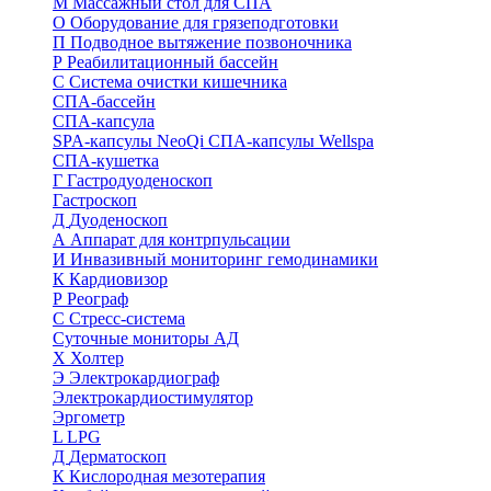
М
Массажный стол для СПА
О
Оборудование для грязеподготовки
П
Подводное вытяжение позвоночника
Р
Реабилитационный бассейн
С
Система очистки кишечника
СПА-бассейн
СПА-капсула
SPA-капсулы NeoQi
СПА-капсулы Wellspa
СПА-кушетка
Г
Гастродуоденоскоп
Гастроскоп
Д
Дуоденоскоп
А
Аппарат для контрпульсации
И
Инвазивный мониторинг гемодинамики
К
Кардиовизор
Р
Реограф
С
Стресс-система
Суточные мониторы АД
Х
Холтер
Э
Электрокардиограф
Электрокардиостимулятор
Эргометр
L
LPG
Д
Дерматоскоп
К
Кислородная мезотерапия