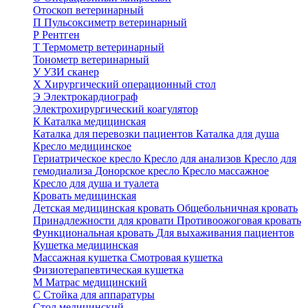
Отоскоп ветеринарный
П
Пульсоксиметр ветеринарный
Р
Рентген
Т
Термометр ветеринарный
Тонометр ветеринарный
У
УЗИ сканер
Х
Хирургический операционный стол
Э
Электрокардиограф
Электрохирургический коагулятор
К
Каталка медицинская
Каталка для перевозки пациентов
Каталка для душа
Кресло медицинское
Гериатрическое кресло
Кресло для анализов
Кресло для
гемодиализа
Донорское кресло
Кресло массажное
Кресло для душа и туалета
Кровать медицинская
Детская медицинская кровать
Общебольничная кровать
Принадлежности для кровати
Противоожоговая кровать
Функциональная кровать
Для выхаживания пациентов
Кушетка медицинская
Массажная кушетка
Смотровая кушетка
Физиотерапевтическая кушетка
М
Матрас медицинский
С
Стойка для аппаратуры
Стол медицинский