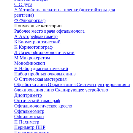
С
С-дуга
У
Устройства печати на пленке (дигитайзеры для
рентгена)
Ф
Флюорограф
Популярные категории
Рабочее место врача офтальмолога
А
Авторефрактометр
Б
Биометр оптический
К
Корнеотопограф
Л
Лазер офтальмологический
М
Микрокератом
Монобиноскоп
Н
Набор диагностический
Набор пробных очковых линз
О
Оптическая мастерская
Обработка линз
Окраска линз
Система центрирования и
блокирования линз
Сканирующее устройство
Диоптриметр
Оптический томограф
Офтальмологическое кресло
Офтальмометр
Офтальмоскоп
П
Пахиметр
Периметр ПНР
Пневмотонометр