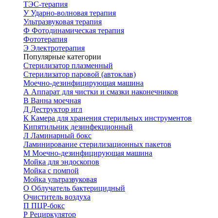
ТЭС-терапия
У
Ударно-волновая терапия
Ультразвуковая терапия
Ф
Фотодинамическая терапия
Фототерапия
Э
Электротерапия
Популярные категории
Стерилизатор плазменный
Стерилизатор паровой (автоклав)
Моечно-дезинфицирующая машина
А
Аппарат для чистки и смазки наконечников
В
Ванна моечная
Д
Деструктор игл
К
Камера для хранения стерильных инструментов
Кипятильник дезинфекционный
Л
Ламинарный бокс
Ламинирование стерилизационных пакетов
М
Моечно-дезинфицирующая машина
Мойка для эндоскопов
Мойка с помпой
Мойка ультразвуковая
О
Облучатель бактерицидный
Очиститель воздуха
П
ПЦР-бокс
Р
Рециркулятор