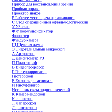
Прибор для восстановления зрения
Пробная оправа
Проектор знаков
Р
Рабочее место врача офтальмолога
С
Стол операционный офтальмологический
У
УЗ-скан
Ф
Факоэмульсификатор
Фороптер
Фундус-камера
Щ
Щелевая лампа
Э
Эндотелиальный микроскоп
А
Артроскоп
Д
Денситометр УЗ
П
Плантограф
В
Видеопроцессор
Г
Гистероирригатор
Гистероскоп
Е
Емкость для аспирата
И
Инсуффлятор
Источник света эндоскопический
К
Камера-эндоскоп
Колоноскоп
Л
Лапароскоп
Ларингоскопы