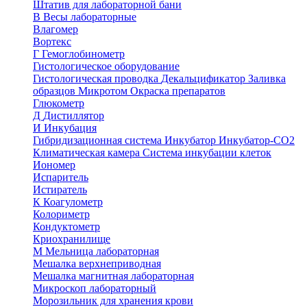
Штатив для лабораторной бани
В
Весы лабораторные
Влагомер
Вортекс
Г
Гемоглобинометр
Гистологическое оборудование
Гистологическая проводка
Декальцификатор
Заливка
образцов
Микротом
Окраска препаратов
Глюкометр
Д
Дистиллятор
И
Инкубация
Гибридизационная система
Инкубатор
Инкубатор-СО2
Климатическая камера
Система инкубации клеток
Иономер
Испаритель
Истиратель
К
Коагулометр
Колориметр
Кондуктометр
Криохранилище
М
Мельница лабораторная
Мешалка верхнеприводная
Мешалка магнитная лабораторная
Микроскоп лабораторный
Морозильник для хранения крови