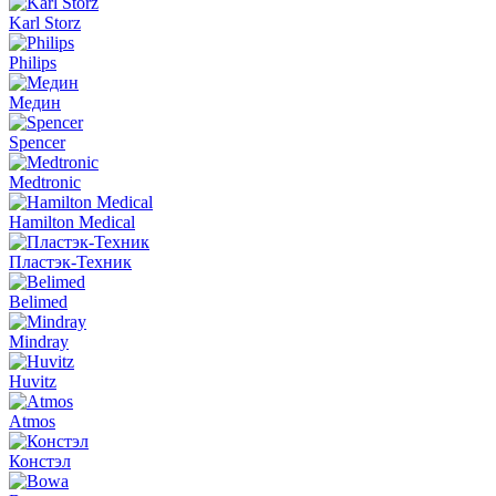
Karl Storz
Philips
Медин
Spencer
Medtronic
Hamilton Medical
Пластэк-Техник
Belimed
Mindray
Huvitz
Atmos
Констэл