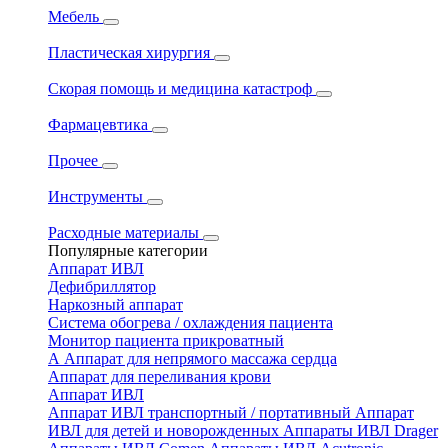
Мебель
Пластическая хирургия
Скорая помощь и медицина катастроф
Фармацевтика
Прочее
Инструменты
Расходные материалы
Популярные категории
Аппарат ИВЛ
Дефибриллятор
Наркозный аппарат
Система обогрева / охлаждения пациента
Монитор пациента прикроватный
А
Аппарат для непрямого массажа сердца
Аппарат для переливания крови
Аппарат ИВЛ
Аппарат ИВЛ транспортный / портативный
Аппарат
ИВЛ для детей и новорожденных
Аппараты ИВЛ Drager