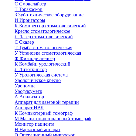
С
Смокелайзер
Т
Торакоскоп
З
Зуботехническое оборудование
И
Ирригаторы
К
Компрессор стоматологический
Кресло стоматологическое
Л
Лазер стоматологический
С
Скалер
Т
Тумба стоматологическая
У
Установка стоматологическая
Ф
Физиодиспенсер
К
Комбайн урологический
Л
Литотриптор
У
Урологическая система
Урологическое кресло
Уропомпа
Урофлоуметр
А
Анализатор
Аппарат для лазерной терапии
Аппарат ИВЛ
К
Компьютерный томограф
М
Магнитно-резонансный томограф
Монитор пациента
Н
Наркозный аппарат
О
Операционный микроскоп