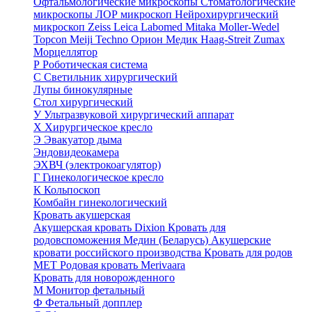
Офтальмологические микроскопы
Стоматологические
микроскопы
ЛОР микроскоп
Нейрохирургический
микроскоп
Zeiss
Leica
Labomed
Mitaka
Moller-Wedel
Topcon
Meiji Techno
Орион Медик
Haag-Streit
Zumax
Морцеллятор
Р
Роботическая система
С
Светильник хирургический
Лупы бинокулярные
Стол хирургический
У
Ультразвуковой хирургический аппарат
Х
Хирургическое кресло
Э
Эвакуатор дыма
Эндовидеокамера
ЭХВЧ (электрокоагулятор)
Г
Гинекологическое кресло
К
Кольпоскоп
Комбайн гинекологический
Кровать акушерская
Акушерская кровать Dixion
Кровать для
родовспоможения Медин (Беларусь)
Акушерские
кровати российского производства
Кровать для родов
МЕТ
Родовая кровать Merivaara
Кровать для новорожденного
М
Монитор фетальный
Ф
Фетальный допплер