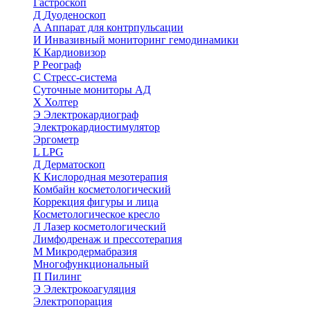
Гастроскоп
Д
Дуоденоскоп
А
Аппарат для контрпульсации
И
Инвазивный мониторинг гемодинамики
К
Кардиовизор
Р
Реограф
С
Стресс-система
Суточные мониторы АД
Х
Холтер
Э
Электрокардиограф
Электрокардиостимулятор
Эргометр
L
LPG
Д
Дерматоскоп
К
Кислородная мезотерапия
Комбайн косметологический
Коррекция фигуры и лица
Косметологическое кресло
Л
Лазер косметологический
Лимфодренаж и прессотерапия
М
Микродермабразия
Многофункциональный
П
Пилинг
Э
Электрокоагуляция
Электропорация