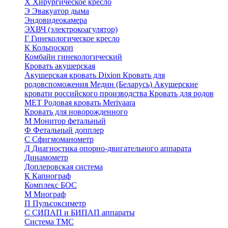
Х
Хирургическое кресло
Э
Эвакуатор дыма
Эндовидеокамера
ЭХВЧ (электрокоагулятор)
Г
Гинекологическое кресло
К
Кольпоскоп
Комбайн гинекологический
Кровать акушерская
Акушерская кровать Dixion
Кровать для
родовспоможения Медин (Беларусь)
Акушерские
кровати российского производства
Кровать для родов
МЕТ
Родовая кровать Merivaara
Кровать для новорожденного
М
Монитор фетальный
Ф
Фетальный допплер
C
Cфигмоманометр
Д
Диагностика опорно-двигательного аппарата
Динамометр
Доплеровская система
К
Капнограф
Комплекс БОС
М
Миограф
П
Пульсоксиметр
С
СИПАП и БИПАП аппараты
Система ТМС