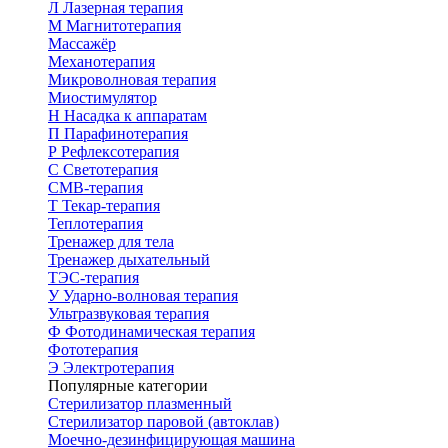
Л
Лазерная терапия
М
Магнитотерапия
Массажёр
Механотерапия
Микроволновая терапия
Миостимулятор
Н
Насадка к аппаратам
П
Парафинотерапия
Р
Рефлексотерапия
С
Светотерапия
СМВ-терапия
Т
Текар-терапия
Теплотерапия
Тренажер для тела
Тренажер дыхательный
ТЭС-терапия
У
Ударно-волновая терапия
Ультразвуковая терапия
Ф
Фотодинамическая терапия
Фототерапия
Э
Электротерапия
Популярные категории
Стерилизатор плазменный
Стерилизатор паровой (автоклав)
Моечно-дезинфицирующая машина