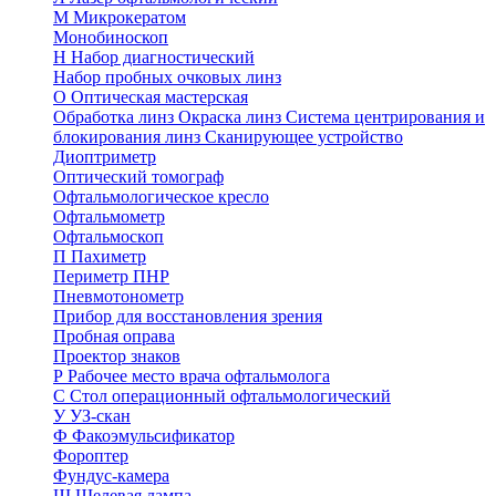
М
Микрокератом
Монобиноскоп
Н
Набор диагностический
Набор пробных очковых линз
О
Оптическая мастерская
Обработка линз
Окраска линз
Система центрирования и
блокирования линз
Сканирующее устройство
Диоптриметр
Оптический томограф
Офтальмологическое кресло
Офтальмометр
Офтальмоскоп
П
Пахиметр
Периметр ПНР
Пневмотонометр
Прибор для восстановления зрения
Пробная оправа
Проектор знаков
Р
Рабочее место врача офтальмолога
С
Стол операционный офтальмологический
У
УЗ-скан
Ф
Факоэмульсификатор
Фороптер
Фундус-камера
Щ
Щелевая лампа