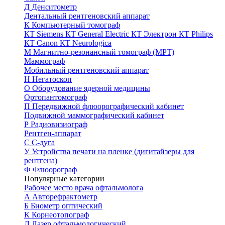
Д
Денситометр
Дентальный рентгеновский аппарат
К
Компьютерный томограф
КТ Siemens
КТ General Electric
КТ Электрон
КТ Philips
КТ Canon
КТ Neurologica
М
Магнитно-резонансный томограф (МРТ)
Маммограф
Мобильный рентгеновский аппарат
Н
Негатоскоп
О
Оборудование ядерной медицины
Ортопантомограф
П
Передвижной флюорографический кабинет
Подвижной маммографический кабинет
Р
Радиовизиограф
Рентген-аппарат
С
С-дуга
У
Устройства печати на пленке (дигитайзеры для
рентгена)
Ф
Флюорограф
Популярные категории
Рабочее место врача офтальмолога
А
Авторефрактометр
Б
Биометр оптический
К
Корнеотопограф
Л
Лазер офтальмологический