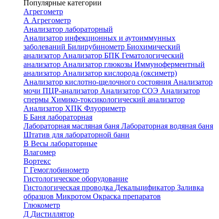
Популярные категории
Агрегометр
А
Агрегометр
Анализатор лабораторный
Анализатор инфекционных и аутоиммунных
заболеваний
Билирубинометр
Биохимический
анализатор
Анализатор БПК
Гематологический
анализатор
Анализатор глюкозы
Иммуноферментный
анализатор
Анализатор кислорода (оксиметр)
Анализатор кислотно-щелочного состояния
Анализатор
мочи
ПЦР-анализатор
Анализатор СОЭ
Анализатор
спермы
Химико-токсикологический анализатор
Анализатор ХПК
Флуориметр
Б
Баня лабораторная
Лабораторная масляная баня
Лабораторная водяная баня
Штатив для лабораторной бани
В
Весы лабораторные
Влагомер
Вортекс
Г
Гемоглобинометр
Гистологическое оборудование
Гистологическая проводка
Декальцификатор
Заливка
образцов
Микротом
Окраска препаратов
Глюкометр
Д
Дистиллятор