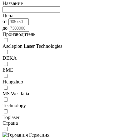
Название
Цена
от
до
Производитель
Asclepion Laser Technologies
DEKA
EME
Hengzhuo
MS Westfalia
Technology
Toplaser
Страна
Германия