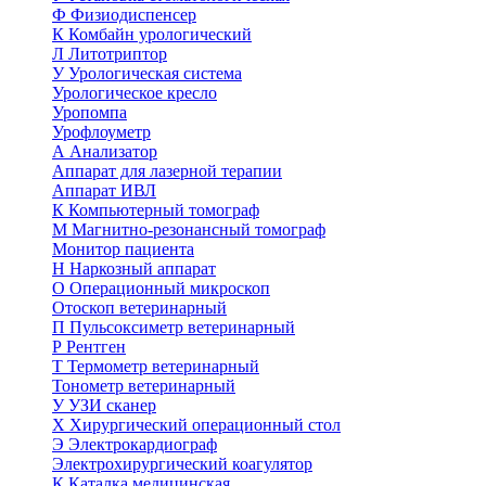
Ф
Физиодиспенсер
К
Комбайн урологический
Л
Литотриптор
У
Урологическая система
Урологическое кресло
Уропомпа
Урофлоуметр
А
Анализатор
Аппарат для лазерной терапии
Аппарат ИВЛ
К
Компьютерный томограф
М
Магнитно-резонансный томограф
Монитор пациента
Н
Наркозный аппарат
О
Операционный микроскоп
Отоскоп ветеринарный
П
Пульсоксиметр ветеринарный
Р
Рентген
Т
Термометр ветеринарный
Тонометр ветеринарный
У
УЗИ сканер
Х
Хирургический операционный стол
Э
Электрокардиограф
Электрохирургический коагулятор
К
Каталка медицинская