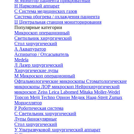
М
Монитор пациента прикроватный
Н
Наркозный аппарат
С
Система медицинских газов
Система обогрева / охлаждения пациента
Ц
Центральная станция мониторирования
Популярные категории
Микроскоп операционный
Светильник хирургический
Стол хирургический
А
Аквапуратор
Аспиратор / Отсасыватель
Medela
Л
Лазер хирургический
Хирургические лупы
М
Микроскоп операционный
Офтальмологические микроскопы
Стоматологические
микроскопы
ЛОР микроскоп
Нейрохирургический
микроскоп
Zeiss
Leica
Labomed
Mitaka
Moller-Wedel
Topcon
Meiji Techno
Орион Медик
Haag-Streit
Zumax
Морцеллятор
Р
Роботическая система
С
Светильник хирургический
Лупы бинокулярные
Стол хирургический
У
Ультразвуковой хирургический аппарат