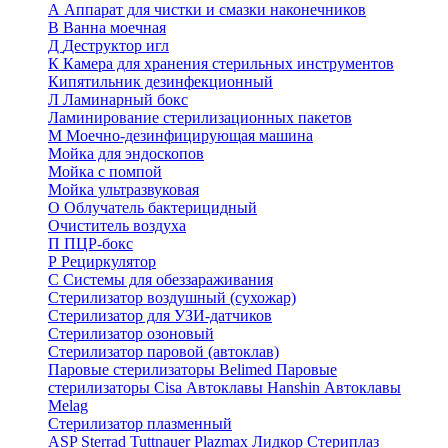
А
Аппарат для чистки и смазки наконечников
В
Ванна моечная
Д
Деструктор игл
К
Камера для хранения стерильных инструментов
Кипятильник дезинфекционный
Л
Ламинарный бокс
Ламинирование стерилизационных пакетов
М
Моечно-дезинфицирующая машина
Мойка для эндоскопов
Мойка с помпой
Мойка ультразвуковая
О
Облучатель бактерицидный
Очиститель воздуха
П
ПЦР-бокс
Р
Рециркулятор
С
Системы для обеззараживания
Стерилизатор воздушный (сухожар)
Стерилизатор для УЗИ-датчиков
Стерилизатор озоновый
Стерилизатор паровой (автоклав)
Паровые стерилизаторы Belimed
Паровые
стерилизаторы Cisa
Автоклавы Hanshin
Автоклавы
Melag
Стерилизатор плазменный
ASP Sterrad
Tuttnauer Plazmax
Лидкор Стериплаз