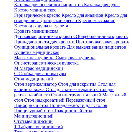
Каталка для перевозки пациентов
Каталка для душа
Кресло медицинское
Гериатрическое кресло
Кресло для анализов
Кресло для
гемодиализа
Донорское кресло
Кресло массажное
Кресло для душа и туалета
Кровать медицинская
Детская медицинская кровать
Общебольничная кровать
Принадлежности для кровати
Противоожоговая кровать
Функциональная кровать
Для выхаживания пациентов
Кушетка медицинская
Массажная кушетка
Смотровая кушетка
Физиотерапевтическая кушетка
М
Матрас медицинский
С
Стойка для аппаратуры
Стол медицинский
Стол вертикализатор
Стол для вскрытия
Стол для
кабинета врача
Стол для кинезотерапии
Стол для
рентген-кабинета
Стол инструментальный
Массажный
стол
Стол надкроватный
Перевязочный стол
Приборный стол
Принадлежности для столов
Процедурный стол
Тракционный стол
Манипуляционный
Стул медицинский
Т
Табурет медицинский
Тележка медицинская