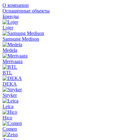
О компании
Оснащенные объекты
Бренды
Lojer
Samsung Medison
Medela
Merivaara
BTL
DEKA
Stryker
Leica
Hico
Comen