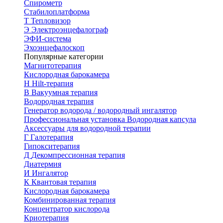
Спирометр
Стабилоплатформа
Т
Тепловизор
Э
Электроэнцефалограф
ЭФИ-система
Эхоэнцефалоскоп
Популярные категории
Магнитотерапия
Кислородная барокамера
H
Hilt-терапия
В
Вакуумная терапия
Водородная терапия
Генератор водорода / водородный ингалятор
Профессиональная установка
Водородная капсула
Аксессуары для водородной терапии
Г
Галотерапия
Гипокситерапия
Д
Декомпрессионная терапия
Диатермия
И
Ингалятор
К
Квантовая терапия
Кислородная барокамера
Комбинированная терапия
Концентратор кислорода
Криотерапия