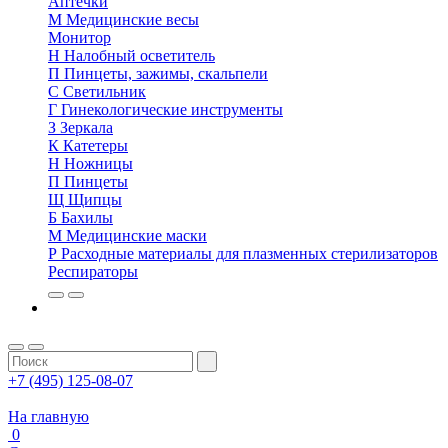
Аптечки
М
Медицинские весы
Монитор
Н
Налобный осветитель
П
Пинцеты, зажимы, скальпели
С
Светильник
Г
Гинекологические инструменты
З
Зеркала
К
Катетеры
Н
Ножницы
П
Пинцеты
Щ
Щипцы
Б
Бахилы
М
Медицинские маски
Р
Расходные материалы для плазменных стерилизаторов
Респираторы
+7 (495) 125-08-07
На главную
0