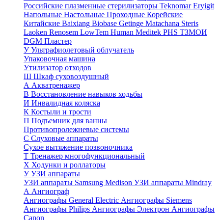
Российские плазменные стерилизаторы
Teknomar
Eryigit
Напольные
Настольные
Проходные
Корейские
Китайские
Baixiang
Biobase
Getinge
Matachana
Steris
Laoken
Renosem
LowTem
Human Meditek
PHS ТЗМОИ
DGM
Пластер
У
Ультрафиолетовый облучатель
Упаковочная машина
Утилизатор отходов
Ш
Шкаф суховоздушный
А
Акватренажер
В
Восстановление навыков ходьбы
И
Инвалидная коляска
К
Костыли и трости
П
Подъемник для ванны
Противопролежневые системы
С
Слуховые аппараты
Сухое вытяжение позвоночника
Т
Тренажер многофункциональный
Х
Ходунки и роллаторы
У
УЗИ аппараты
УЗИ аппараты Samsung Medison
УЗИ аппараты Mindray
А
Ангиограф
Ангиографы General Electric
Ангиографы Siemens
Ангиографы Philips
Ангиографы Электрон
Ангиографы
Canon