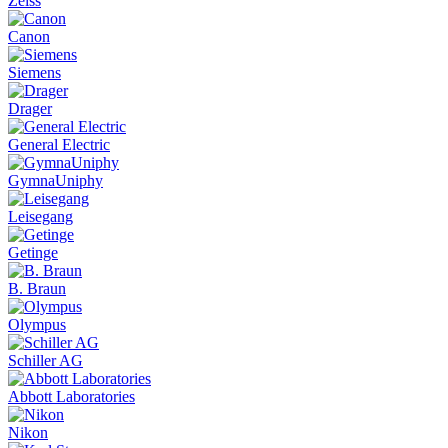
Zeiss
Canon
Siemens
Drager
General Electric
GymnaUniphy
Leisegang
Getinge
B. Braun
Olympus
Schiller AG
Abbott Laboratories
Nikon