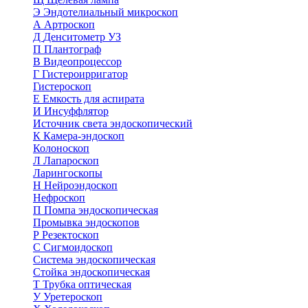
Э
Эндотелиальный микроскоп
А
Артроскоп
Д
Денситометр УЗ
П
Плантограф
В
Видеопроцессор
Г
Гистероирригатор
Гистероскоп
Е
Емкость для аспирата
И
Инсуффлятор
Источник света эндоскопический
К
Камера-эндоскоп
Колоноскоп
Л
Лапароскоп
Ларингоскопы
Н
Нейроэндоскоп
Нефроскоп
П
Помпа эндоскопическая
Промывка эндоскопов
Р
Резектоскоп
С
Сигмоидоскоп
Система эндоскопическая
Стойка эндоскопическая
Т
Трубка оптическая
У
Уретероскоп