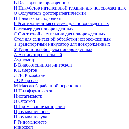
В
Весы для новорожденных
И
Инкубатор интенсивной терапии для новорожденных
О
Облучатель фототерапевтический
П
Палатка кислородная
Р
Реанимационная система для новорожденных
Ростомер для новорожденных
С
Смотровой светильник для новорожденных
Стол для санитарной обработки новорожденных
Т
Транспортный инкубатор для новорожденных
У
Устройства обогрева новорожденных
А
Аспиратор назальный
Аудиометр
В
Видеооториноларингоскоп
К
Камертон
Л
ЛОР-комбайн
ЛОР-кресло
М
Массаж барабанной перепонки
Н
Назофарингоскоп
Нистагмометр
О
Отоскоп
П
Промывание миндалин
Промывание носа
Промывание уха
Р
Риноманометр
Риноскоп