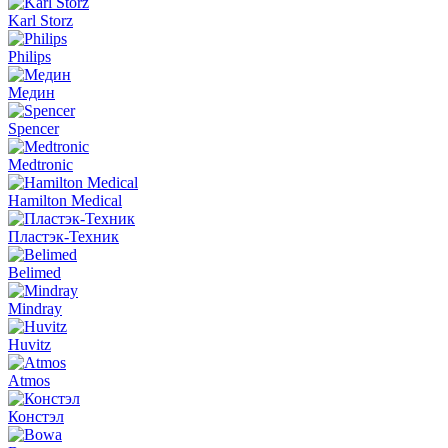
Karl Storz
Philips
Медин
Spencer
Medtronic
Hamilton Medical
Пластэк-Техник
Belimed
Mindray
Huvitz
Atmos
Констэл