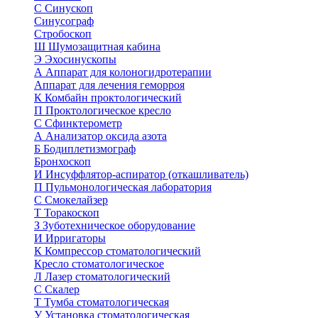
С
Синускоп
Синусограф
Стробоскоп
Ш
Шумозащитная кабина
Э
Эхосинускопы
А
Аппарат для колоногидротерапии
Аппарат для лечения геморроя
К
Комбайн проктологический
П
Проктологическое кресло
С
Сфинктерометр
А
Анализатор оксида азота
Б
Бодиплетизмограф
Бронхоскоп
И
Инсуффлятор-аспиратор (откашливатель)
П
Пульмонологическая лаборатория
С
Смокелайзер
Т
Торакоскоп
З
Зуботехническое оборудование
И
Ирригаторы
К
Компрессор стоматологический
Кресло стоматологическое
Л
Лазер стоматологический
С
Скалер
Т
Тумба стоматологическая
У
Установка стоматологическая