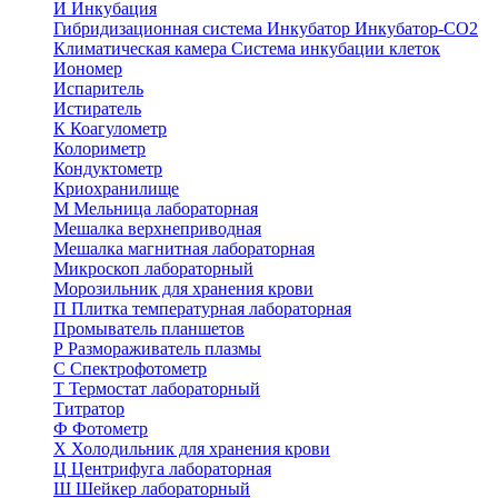
И
Инкубация
Гибридизационная система
Инкубатор
Инкубатор-СО2
Климатическая камера
Система инкубации клеток
Иономер
Испаритель
Истиратель
К
Коагулометр
Колориметр
Кондуктометр
Криохранилище
М
Мельница лабораторная
Мешалка верхнеприводная
Мешалка магнитная лабораторная
Микроскоп лабораторный
Морозильник для хранения крови
П
Плитка температурная лабораторная
Промыватель планшетов
Р
Размораживатель плазмы
С
Спектрофотометр
Т
Термостат лабораторный
Титратор
Ф
Фотометр
Х
Холодильник для хранения крови
Ц
Центрифуга лабораторная
Ш
Шейкер лабораторный