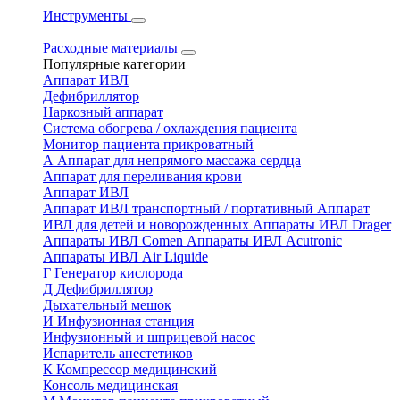
Инструменты
Расходные материалы
Популярные категории
Аппарат ИВЛ
Дефибриллятор
Наркозный аппарат
Система обогрева / охлаждения пациента
Монитор пациента прикроватный
А
Аппарат для непрямого массажа сердца
Аппарат для переливания крови
Аппарат ИВЛ
Аппарат ИВЛ транспортный / портативный
Аппарат
ИВЛ для детей и новорожденных
Аппараты ИВЛ Drager
Аппараты ИВЛ Comen
Аппараты ИВЛ Acutronic
Аппараты ИВЛ Air Liquide
Г
Генератор кислорода
Д
Дефибриллятор
Дыхательный мешок
И
Инфузионная станция
Инфузионный и шприцевой насос
Испаритель анестетиков
К
Компрессор медицинский
Консоль медицинская