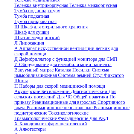
Тележка внутрикорпусная
Тележка межкорпусная
Тумба под аппаратуру
Тумба подкатная
Тумба прикроватная
Ш
Шкаф для стерильного хранения
Шкаф для сушки
Штатив медицинский
Л
Липосакция
А
Аппарат искусственной вентиляции лёгких для
скорой помощи
Д
Дефибриллятор с функцией монитора для СМП
И
Оборудование для иммобилизации пациента
Вакуумный матрас
Каталка
Носилки
Система
иммобилизационная
Система ремней
Стул
Фиксатор
Шины
Н
Наборы для скорой медицинской помощи
Акушерские
Без вложений
Диагностический
Для
сельских поселений
Для ЧС
Общей практики
По
приказу
Реанимационные для взрослых
Спортивного
врача
Реанимационные неонатальные
Реанимационные
педиатрические
Токсикологические
Травматологические
Фельдшерские
Для РЖД
Х
Холодильник фармацевтический
А
Алкотестеры