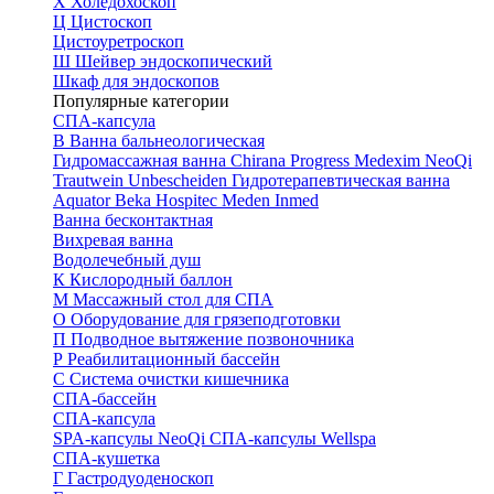
Х
Холедохоскоп
Ц
Цистоскоп
Цистоуретроскоп
Ш
Шейвер эндоскопический
Шкаф для эндоскопов
Популярные категории
СПА-капсула
В
Ванна бальнеологическая
Гидромассажная ванна
Chirana Progress
Medexim
NeoQi
Trautwein
Unbescheiden
Гидротерапевтическая ванна
Aquator
Beka Hospitec
Meden Inmed
Ванна бесконтактная
Вихревая ванна
Водолечебный душ
К
Кислородный баллон
М
Массажный стол для СПА
О
Оборудование для грязеподготовки
П
Подводное вытяжение позвоночника
Р
Реабилитационный бассейн
С
Система очистки кишечника
СПА-бассейн
СПА-капсула
SPA-капсулы NeoQi
СПА-капсулы Wellspa
СПА-кушетка
Г
Гастродуоденоскоп