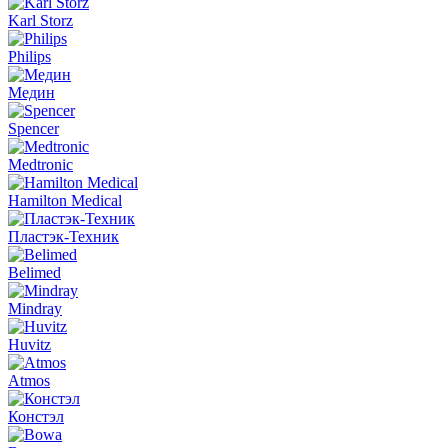
Karl Storz
Philips
Медин
Spencer
Medtronic
Hamilton Medical
Пластэк-Техник
Belimed
Mindray
Huvitz
Atmos
Констэл