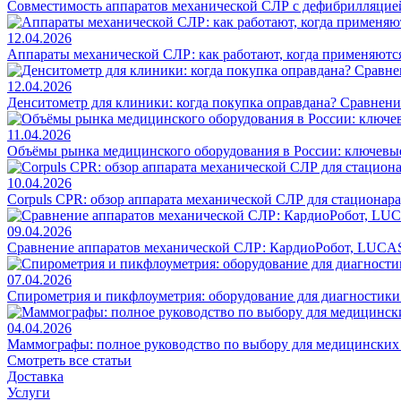
Совместимость аппаратов механической СЛР с дефибрилляцие
12.04.2026
Аппараты механической СЛР: как работают, когда применяются
12.04.2026
Денситометр для клиники: когда покупка оправдана? Сравнен
11.04.2026
Объёмы рынка медицинского оборудования в России: ключевы
10.04.2026
Corpuls CPR: обзор аппарата механической СЛР для стационар
09.04.2026
Сравнение аппаратов механической СЛР: КардиоРобот, LUCAS
07.04.2026
Спирометрия и пикфлоуметрия: оборудование для диагностик
04.04.2026
Маммографы: полное руководство по выбору для медицинских
Смотреть все статьи
Доставка
Услуги