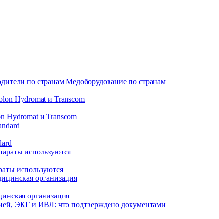
дители по странам
Медоборудование по странам
n Hydromat и Transcom
dard
араты используются
цинская организация