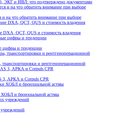
й, ЭКГ и ИВЛ: что подтверждено документами
 и на что обратить внимание при выборе
ие DXA, QCT, QUS и стоимость владения
е цифры и тенденции
а, транспортировки и рентгеноперационной
 3, АРКА и Corpuls CPR
и ХОБЛ и бронхиальной астмы
 учреждений