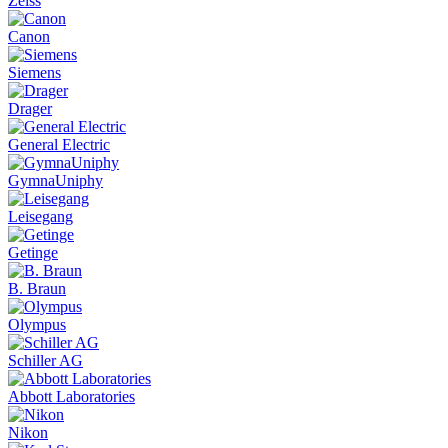
Zeiss
Canon
Siemens
Drager
General Electric
GymnaUniphy
Leisegang
Getinge
B. Braun
Olympus
Schiller AG
Abbott Laboratories
Nikon