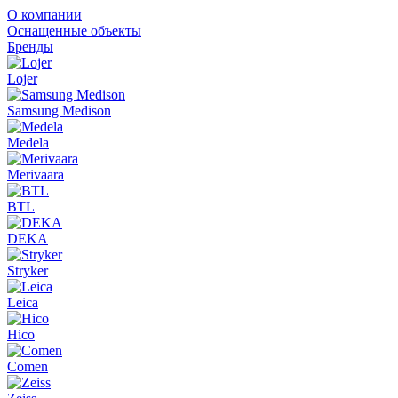
О компании
Оснащенные объекты
Бренды
Lojer
Samsung Medison
Medela
Merivaara
BTL
DEKA
Stryker
Leica
Hico
Comen