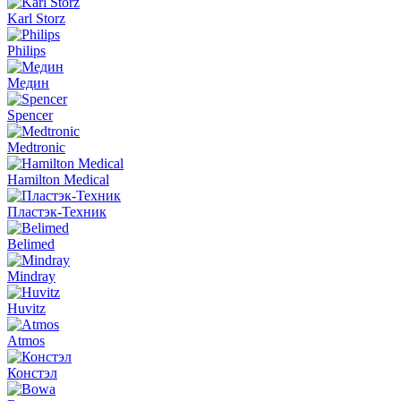
Karl Storz
Philips
Медин
Spencer
Medtronic
Hamilton Medical
Пластэк-Техник
Belimed
Mindray
Huvitz
Atmos
Констэл