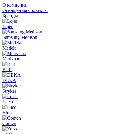
О компании
Оснащенные объекты
Бренды
Lojer
Samsung Medison
Medela
Merivaara
BTL
DEKA
Stryker
Leica
Hico
Comen