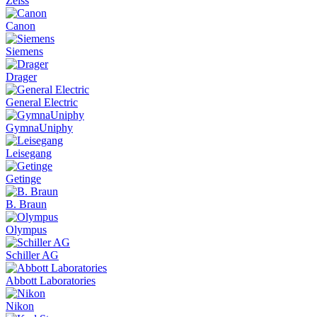
Zeiss
Canon
Siemens
Drager
General Electric
GymnaUniphy
Leisegang
Getinge
B. Braun
Olympus
Schiller AG
Abbott Laboratories
Nikon