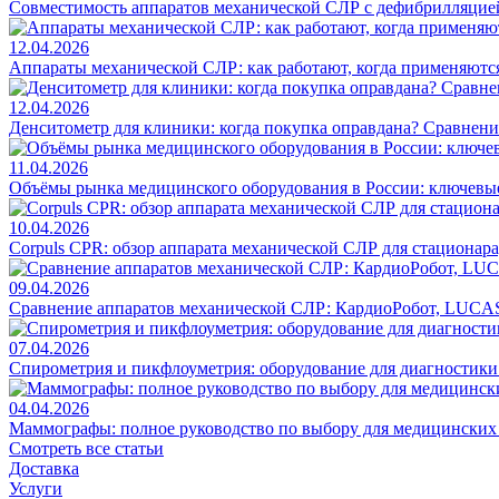
Совместимость аппаратов механической СЛР с дефибрилляцие
12.04.2026
Аппараты механической СЛР: как работают, когда применяются
12.04.2026
Денситометр для клиники: когда покупка оправдана? Сравнен
11.04.2026
Объёмы рынка медицинского оборудования в России: ключевы
10.04.2026
Corpuls CPR: обзор аппарата механической СЛР для стационар
09.04.2026
Сравнение аппаратов механической СЛР: КардиоРобот, LUCAS
07.04.2026
Спирометрия и пикфлоуметрия: оборудование для диагностик
04.04.2026
Маммографы: полное руководство по выбору для медицинских
Смотреть все статьи
Доставка
Услуги