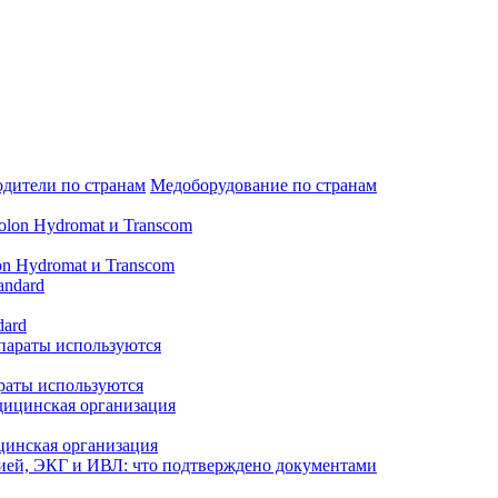
дители по странам
Медоборудование по странам
n Hydromat и Transcom
dard
араты используются
цинская организация