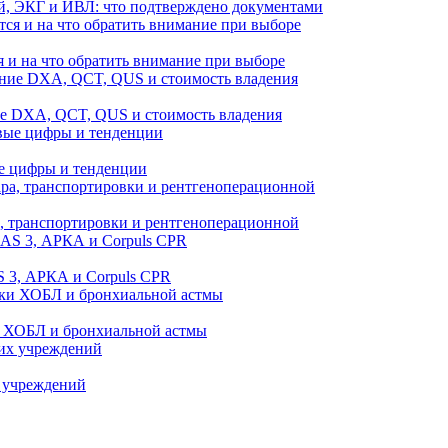
й, ЭКГ и ИВЛ: что подтверждено документами
 и на что обратить внимание при выборе
ие DXA, QCT, QUS и стоимость владения
е цифры и тенденции
а, транспортировки и рентгеноперационной
 3, АРКА и Corpuls CPR
и ХОБЛ и бронхиальной астмы
 учреждений