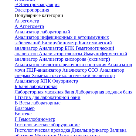
Э
Электрокоагуляция
Электропорация
Популярные категории
Агрегометр
А
Агрегометр
Анализатор лабораторный
Анализатор инфекционных и аутоиммунных
заболеваний
Билирубинометр
Биохимический
анализатор
Анализатор БПК
Гематологический
анализатор
Анализатор глюкозы
Иммуноферментный
анализатор
Анализатор кислорода (оксиметр)
Анализатор кислотно-щелочного состояния
Анализатор
мочи
ПЦР-анализатор
Анализатор СОЭ
Анализатор
спермы
Химико-токсикологический анализатор
Анализатор ХПК
Флуориметр
Б
Баня лабораторная
Лабораторная масляная баня
Лабораторная водяная баня
Штатив для лабораторной бани
В
Весы лабораторные
Влагомер
Вортекс
Г
Гемоглобинометр
Гистологическое оборудование
Гистологическая проводка
Декальцификатор
Заливка
образцов
Микротом
Окраска препаратов