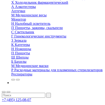
Х
Холодильник фармацевтический
А
Алкотестеры
Аптечки
М
Медицинские весы
Монитор
Н
Налобный осветитель
П
Пинцеты, зажимы, скальпели
С
Светильник
Г
Гинекологические инструменты
З
Зеркала
К
Катетеры
Н
Ножницы
П
Пинцеты
Щ
Щипцы
Б
Бахилы
М
Медицинские маски
Р
Расходные материалы для плазменных стерилизаторов
Респираторы
+7 (495) 125-08-07