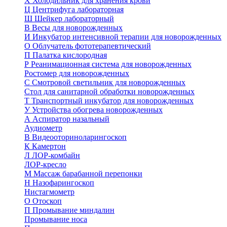
Х
Холодильник для хранения крови
Ц
Центрифуга лабораторная
Ш
Шейкер лабораторный
В
Весы для новорожденных
И
Инкубатор интенсивной терапии для новорожденных
О
Облучатель фототерапевтический
П
Палатка кислородная
Р
Реанимационная система для новорожденных
Ростомер для новорожденных
С
Смотровой светильник для новорожденных
Стол для санитарной обработки новорожденных
Т
Транспортный инкубатор для новорожденных
У
Устройства обогрева новорожденных
А
Аспиратор назальный
Аудиометр
В
Видеооториноларингоскоп
К
Камертон
Л
ЛОР-комбайн
ЛОР-кресло
М
Массаж барабанной перепонки
Н
Назофарингоскоп
Нистагмометр
О
Отоскоп
П
Промывание миндалин
Промывание носа