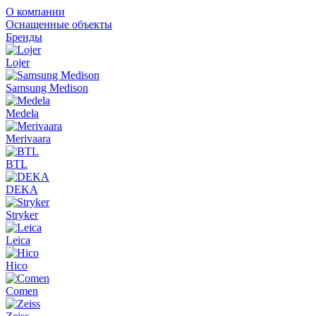
О компании
Оснащенные объекты
Бренды
Lojer
Samsung Medison
Medela
Merivaara
BTL
DEKA
Stryker
Leica
Hico
Comen