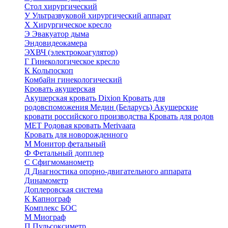
Стол хирургический
У
Ультразвуковой хирургический аппарат
Х
Хирургическое кресло
Э
Эвакуатор дыма
Эндовидеокамера
ЭХВЧ (электрокоагулятор)
Г
Гинекологическое кресло
К
Кольпоскоп
Комбайн гинекологический
Кровать акушерская
Акушерская кровать Dixion
Кровать для
родовспоможения Медин (Беларусь)
Акушерские
кровати российского производства
Кровать для родов
МЕТ
Родовая кровать Merivaara
Кровать для новорожденного
М
Монитор фетальный
Ф
Фетальный допплер
C
Cфигмоманометр
Д
Диагностика опорно-двигательного аппарата
Динамометр
Доплеровская система
К
Капнограф
Комплекс БОС
М
Миограф
П
Пульсоксиметр