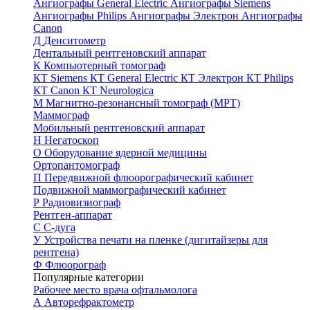
Ангиографы General Electric
Ангиографы Siemens
Ангиографы Philips
Ангиографы Электрон
Ангиографы
Canon
Д
Денситометр
Дентальный рентгеновский аппарат
К
Компьютерный томограф
КТ Siemens
КТ General Electric
КТ Электрон
КТ Philips
КТ Canon
КТ Neurologica
М
Магнитно-резонансный томограф (МРТ)
Маммограф
Мобильный рентгеновский аппарат
Н
Негатоскоп
О
Оборудование ядерной медицины
Ортопантомограф
П
Передвижной флюорографический кабинет
Подвижной маммографический кабинет
Р
Радиовизиограф
Рентген-аппарат
С
С-дуга
У
Устройства печати на пленке (дигитайзеры для
рентгена)
Ф
Флюорограф
Популярные категории
Рабочее место врача офтальмолога
А
Авторефрактометр