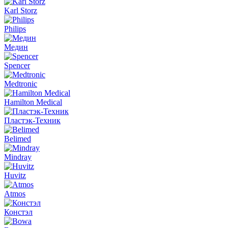
Karl Storz
Philips
Медин
Spencer
Medtronic
Hamilton Medical
Пластэк-Техник
Belimed
Mindray
Huvitz
Atmos
Констэл