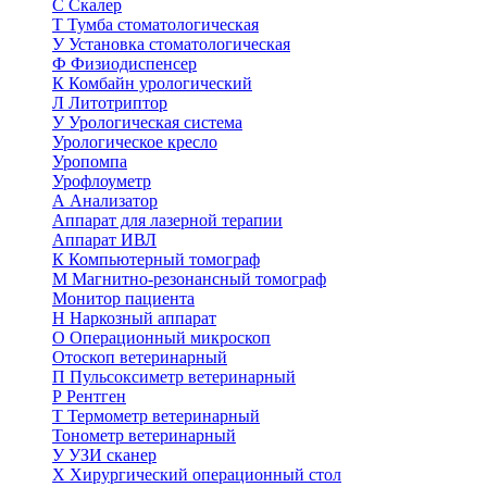
С
Скалер
Т
Тумба стоматологическая
У
Установка стоматологическая
Ф
Физиодиспенсер
К
Комбайн урологический
Л
Литотриптор
У
Урологическая система
Урологическое кресло
Уропомпа
Урофлоуметр
А
Анализатор
Аппарат для лазерной терапии
Аппарат ИВЛ
К
Компьютерный томограф
М
Магнитно-резонансный томограф
Монитор пациента
Н
Наркозный аппарат
О
Операционный микроскоп
Отоскоп ветеринарный
П
Пульсоксиметр ветеринарный
Р
Рентген
Т
Термометр ветеринарный
Тонометр ветеринарный
У
УЗИ сканер
Х
Хирургический операционный стол