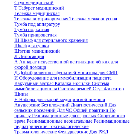
Стул медицинский
Т
Табурет медицинский
Тележка медицинская
Тележка внутрикорпусная
Тележка межкорпусная
Тумба под аппаратуру
Тумба подкатная
Тумба прикроватная
Ш
Шкаф для стерильного хранения
Шкаф для сушки
Штатив медицинский
Л
Липосакция
А
Аппарат искусственной вентиляции лёгких для
скорой помощи
Д
Дефибриллятор с функцией монитора для СМП
И
Оборудование для иммобилизации пациента
Вакуумный матрас
Каталка
Носилки
Система
иммобилизационная
Система ремней
Стул
Фиксатор
Шины
Н
Наборы для скорой медицинской помощи
Акушерские
Без вложений
Диагностический
Для
сельских поселений
Для ЧС
Общей практики
По
приказу
Реанимационные для взрослых
Спортивного
врача
Реанимационные неонатальные
Реанимационные
педиатрические
Токсикологические
Травматологические
Фельдшерские
Для РЖД