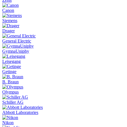
Zeiss
Canon
Siemens
Drager
General Electric
GymnaUniphy
Leisegang
Getinge
B. Braun
Olympus
Schiller AG
Abbott Laboratories
Nikon