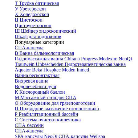
Т
Трубка оптическая
У
Уретероскоп
Х
Холедохоскоп
Ц
Цистоскоп
Цистоуретроскоп
Ш
Шейвер эндоскопический
Шкаф для эндоскопов
Популярные категории
СПА-капсула
В
Ванна бальнеологическая
Гидромассажная ванна
Chirana Progress
Medexim
NeoQi
Trautwein
Unbescheiden
Гидротерапевтическая ванна
Aquator
Beka Hospitec
Meden Inmed
Ванна бесконтактная
Вихревая ванна
Водолечебный душ
К
Кислородный баллон
М
Массажный стол для СПА
О
Оборудование для грязеподготовки
П
Подводное вытяжение позвоночника
Р
Реабилитационный бассейн
С
Система очистки кишечника
СПА-бассейн
СПА-капсула
SPA-капсулы NeoQi
СПА-капсулы Wellspa