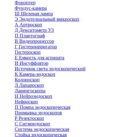
Фороптер
Фундус-камера
Щ
Щелевая лампа
Э
Эндотелиальный микроскоп
А
Артроскоп
Д
Денситометр УЗ
П
Плантограф
В
Видеопроцессор
Г
Гистероирригатор
Гистероскоп
Е
Емкость для аспирата
И
Инсуффлятор
Источник света эндоскопический
К
Камера-эндоскоп
Колоноскоп
Л
Лапароскоп
Ларингоскопы
Н
Нейроэндоскоп
Нефроскоп
П
Помпа эндоскопическая
Промывка эндоскопов
Р
Резектоскоп
С
Сигмоидоскоп
Система эндоскопическая
Стойка эндоскопическая