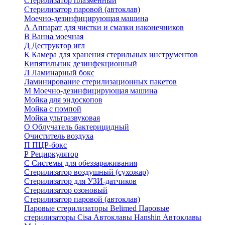
Стерилизатор плазменный
Стерилизатор паровой (автоклав)
Моечно-дезинфицирующая машина
А
Аппарат для чистки и смазки наконечников
В
Ванна моечная
Д
Деструктор игл
К
Камера для хранения стерильных инструментов
Кипятильник дезинфекционный
Л
Ламинарный бокс
Ламинирование стерилизационных пакетов
М
Моечно-дезинфицирующая машина
Мойка для эндоскопов
Мойка с помпой
Мойка ультразвуковая
О
Облучатель бактерицидный
Очиститель воздуха
П
ПЦР-бокс
Р
Рециркулятор
С
Системы для обеззараживания
Стерилизатор воздушный (сухожар)
Стерилизатор для УЗИ-датчиков
Стерилизатор озоновый
Стерилизатор паровой (автоклав)
Паровые стерилизаторы Belimed
Паровые
стерилизаторы Cisa
Автоклавы Hanshin
Автоклавы