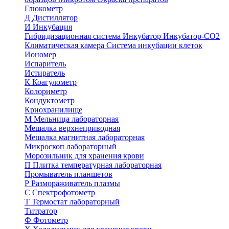
Глюкометр
Д
Дистиллятор
И
Инкубация
Гибридизационная система
Инкубатор
Инкубатор-СО2
Климатическая камера
Система инкубации клеток
Иономер
Испаритель
Истиратель
К
Коагулометр
Колориметр
Кондуктометр
Криохранилище
М
Мельница лабораторная
Мешалка верхнеприводная
Мешалка магнитная лабораторная
Микроскоп лабораторный
Морозильник для хранения крови
П
Плитка температурная лабораторная
Промыватель планшетов
Р
Размораживатель плазмы
С
Спектрофотометр
Т
Термостат лабораторный
Титратор
Ф
Фотометр