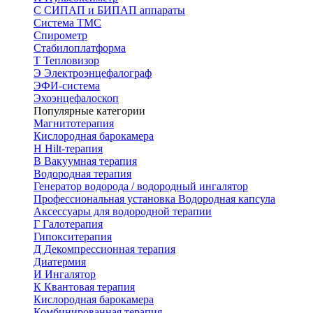
С
СИПАП и БИПАП аппараты
Система ТМС
Спирометр
Стабилоплатформа
Т
Тепловизор
Э
Электроэнцефалограф
ЭФИ-система
Эхоэнцефалоскоп
Популярные категории
Магнитотерапия
Кислородная барокамера
H
Hilt-терапия
В
Вакуумная терапия
Водородная терапия
Генератор водорода / водородный ингалятор
Профессиональная установка
Водородная капсула
Аксессуары для водородной терапии
Г
Галотерапия
Гипокситерапия
Д
Декомпрессионная терапия
Диатермия
И
Ингалятор
К
Квантовая терапия
Кислородная барокамера
Комбинированная терапия