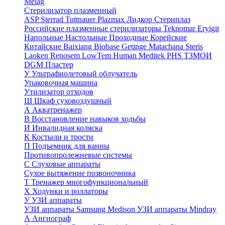
Melag
Стерилизатор плазменный
ASP Sterrad
Tuttnauer Plazmax
Лидкор Стериплаз
Российские плазменные стерилизаторы
Teknomar
Eryigit
Напольные
Настольные
Проходные
Корейские
Китайские
Baixiang
Biobase
Getinge
Matachana
Steris
Laoken
Renosem
LowTem
Human Meditek
PHS ТЗМОИ
DGM
Пластер
У
Ультрафиолетовый облучатель
Упаковочная машина
Утилизатор отходов
Ш
Шкаф суховоздушный
А
Акватренажер
В
Восстановление навыков ходьбы
И
Инвалидная коляска
К
Костыли и трости
П
Подъемник для ванны
Противопролежневые системы
С
Слуховые аппараты
Сухое вытяжение позвоночника
Т
Тренажер многофункциональный
Х
Ходунки и роллаторы
У
УЗИ аппараты
УЗИ аппараты Samsung Medison
УЗИ аппараты Mindray
А
Ангиограф