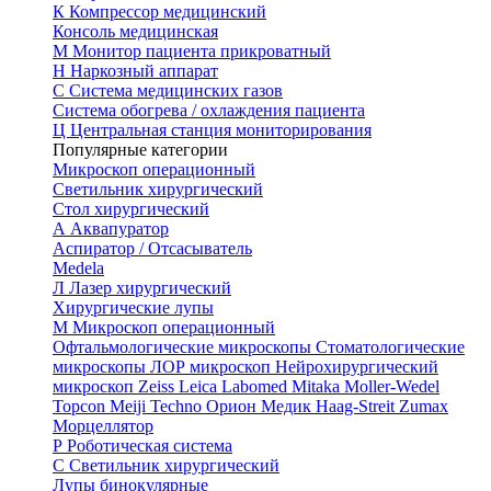
К
Компрессор медицинский
Консоль медицинская
М
Монитор пациента прикроватный
Н
Наркозный аппарат
С
Система медицинских газов
Система обогрева / охлаждения пациента
Ц
Центральная станция мониторирования
Популярные категории
Микроскоп операционный
Светильник хирургический
Стол хирургический
А
Аквапуратор
Аспиратор / Отсасыватель
Medela
Л
Лазер хирургический
Хирургические лупы
М
Микроскоп операционный
Офтальмологические микроскопы
Стоматологические
микроскопы
ЛОР микроскоп
Нейрохирургический
микроскоп
Zeiss
Leica
Labomed
Mitaka
Moller-Wedel
Topcon
Meiji Techno
Орион Медик
Haag-Streit
Zumax
Морцеллятор
Р
Роботическая система
С
Светильник хирургический
Лупы бинокулярные