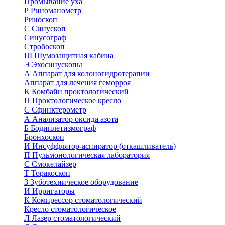
Промывание уха
Р
Риноманометр
Риноскоп
С
Синускоп
Синусограф
Стробоскоп
Ш
Шумозащитная кабина
Э
Эхосинускопы
А
Аппарат для колоногидротерапии
Аппарат для лечения геморроя
К
Комбайн проктологический
П
Проктологическое кресло
С
Сфинктерометр
А
Анализатор оксида азота
Б
Бодиплетизмограф
Бронхоскоп
И
Инсуффлятор-аспиратор (откашливатель)
П
Пульмонологическая лаборатория
С
Смокелайзер
Т
Торакоскоп
З
Зуботехническое оборудование
И
Ирригаторы
К
Компрессор стоматологический
Кресло стоматологическое
Л
Лазер стоматологический