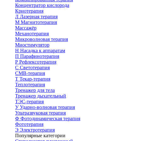
Концентратор кислорода
Криотерапия
Л
Лазерная терапия
М
Магнитотерапия
Массажёр
Механотерапия
Микроволновая терапия
Миостимулятор
Н
Насадка к аппаратам
П
Парафинотерапия
Р
Рефлексотерапия
С
Светотерапия
СМВ-терапия
Т
Текар-терапия
Теплотерапия
Тренажер для тела
Тренажер дыхательный
ТЭС-терапия
У
Ударно-волновая терапия
Ультразвуковая терапия
Ф
Фотодинамическая терапия
Фототерапия
Э
Электротерапия
Популярные категории