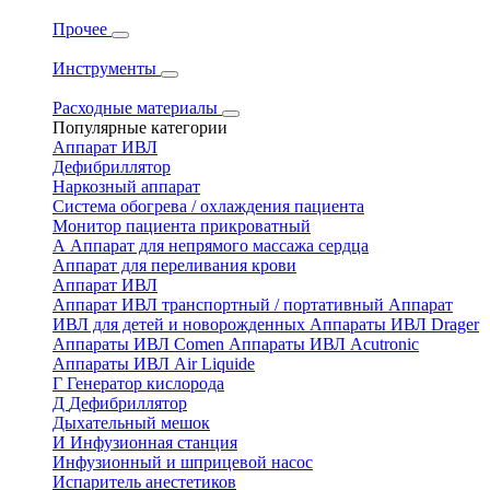
Прочее
Инструменты
Расходные материалы
Популярные категории
Аппарат ИВЛ
Дефибриллятор
Наркозный аппарат
Система обогрева / охлаждения пациента
Монитор пациента прикроватный
А
Аппарат для непрямого массажа сердца
Аппарат для переливания крови
Аппарат ИВЛ
Аппарат ИВЛ транспортный / портативный
Аппарат
ИВЛ для детей и новорожденных
Аппараты ИВЛ Drager
Аппараты ИВЛ Comen
Аппараты ИВЛ Acutronic
Аппараты ИВЛ Air Liquide
Г
Генератор кислорода
Д
Дефибриллятор
Дыхательный мешок
И
Инфузионная станция
Инфузионный и шприцевой насос
Испаритель анестетиков