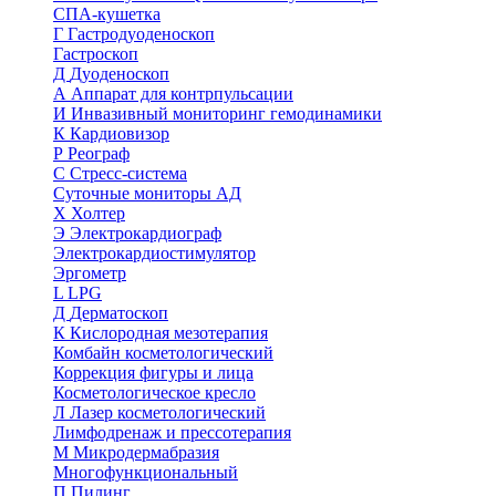
СПА-кушетка
Г
Гастродуоденоскоп
Гастроскоп
Д
Дуоденоскоп
А
Аппарат для контрпульсации
И
Инвазивный мониторинг гемодинамики
К
Кардиовизор
Р
Реограф
С
Стресс-система
Суточные мониторы АД
Х
Холтер
Э
Электрокардиограф
Электрокардиостимулятор
Эргометр
L
LPG
Д
Дерматоскоп
К
Кислородная мезотерапия
Комбайн косметологический
Коррекция фигуры и лица
Косметологическое кресло
Л
Лазер косметологический
Лимфодренаж и прессотерапия
М
Микродермабразия
Многофункциональный
П
Пилинг