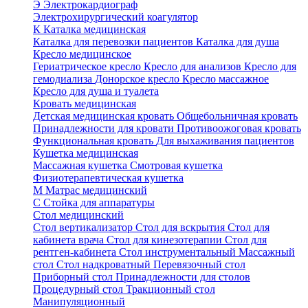
Э
Электрокардиограф
Электрохирургический коагулятор
К
Каталка медицинская
Каталка для перевозки пациентов
Каталка для душа
Кресло медицинское
Гериатрическое кресло
Кресло для анализов
Кресло для
гемодиализа
Донорское кресло
Кресло массажное
Кресло для душа и туалета
Кровать медицинская
Детская медицинская кровать
Общебольничная кровать
Принадлежности для кровати
Противоожоговая кровать
Функциональная кровать
Для выхаживания пациентов
Кушетка медицинская
Массажная кушетка
Смотровая кушетка
Физиотерапевтическая кушетка
М
Матрас медицинский
С
Стойка для аппаратуры
Стол медицинский
Стол вертикализатор
Стол для вскрытия
Стол для
кабинета врача
Стол для кинезотерапии
Стол для
рентген-кабинета
Стол инструментальный
Массажный
стол
Стол надкроватный
Перевязочный стол
Приборный стол
Принадлежности для столов
Процедурный стол
Тракционный стол
Манипуляционный