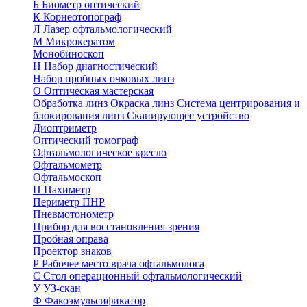
Б
Биометр оптический
К
Корнеотопограф
Л
Лазер офтальмологический
М
Микрокератом
Монобиноскоп
Н
Набор диагностический
Набор пробных очковых линз
О
Оптическая мастерская
Обработка линз
Окраска линз
Система центрирования и
блокирования линз
Сканирующее устройство
Диоптриметр
Оптический томограф
Офтальмологическое кресло
Офтальмометр
Офтальмоскоп
П
Пахиметр
Периметр ПНР
Пневмотонометр
Прибор для восстановления зрения
Пробная оправа
Проектор знаков
Р
Рабочее место врача офтальмолога
С
Стол операционный офтальмологический
У
УЗ-скан
Ф
Факоэмульсификатор