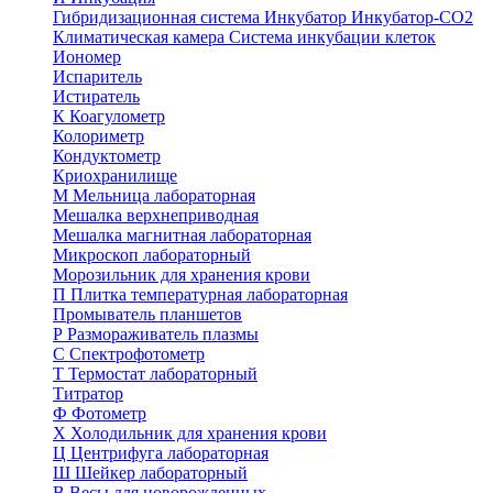
Гибридизационная система
Инкубатор
Инкубатор-СО2
Климатическая камера
Система инкубации клеток
Иономер
Испаритель
Истиратель
К
Коагулометр
Колориметр
Кондуктометр
Криохранилище
М
Мельница лабораторная
Мешалка верхнеприводная
Мешалка магнитная лабораторная
Микроскоп лабораторный
Морозильник для хранения крови
П
Плитка температурная лабораторная
Промыватель планшетов
Р
Размораживатель плазмы
С
Спектрофотометр
Т
Термостат лабораторный
Титратор
Ф
Фотометр
Х
Холодильник для хранения крови
Ц
Центрифуга лабораторная
Ш
Шейкер лабораторный
В
Весы для новорожденных