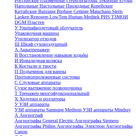
Российские плазменные стерилизаторы
Teknomar
Eryigit
Напольные
Настольные
Проходные
Корейские
Китайские
Baixiang
Biobase
Getinge
Matachana
Steris
Laoken
Renosem
LowTem
Human Meditek
PHS ТЗМОИ
DGM
Пластер
У
Ультрафиолетовый облучатель
Упаковочная машина
Утилизатор отходов
Ш
Шкаф суховоздушный
А
Акватренажер
В
Восстановление навыков ходьбы
И
Инвалидная коляска
К
Костыли и трости
П
Подъемник для ванны
Противопролежневые системы
С
Слуховые аппараты
Сухое вытяжение позвоночника
Т
Тренажер многофункциональный
Х
Ходунки и роллаторы
У
УЗИ аппараты
УЗИ аппараты Samsung Medison
УЗИ аппараты Mindray
А
Ангиограф
Ангиографы General Electric
Ангиографы Siemens
Ангиографы Philips
Ангиографы Электрон
Ангиографы
Canon