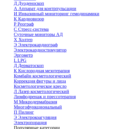
Д
Дуоденоскоп
А
Аппарат для контрпульсации
И
Инвазивный мониторинг гемодинамики
К
Кардиовизор
Р
Реограф
С
Стресс-система
Суточные мониторы АД
Х
Холтер
Э
Электрокардиограф
Электрокардиостимулятор
Эргометр
L
LPG
Д
Дерматоскоп
К
Кислородная мезотерапия
Комбайн косметологический
Коррекция фигуры и лица
Косметологическое кресло
Л
Лазер косметологический
Лимфодренаж и прессотерапия
М
Микродермабразия
Многофункциональный
П
Пилинг
Э
Электрокоагуляция
Электропорация
Популярные категории