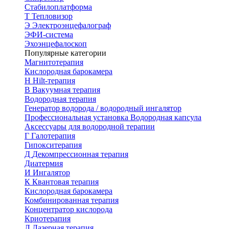
Стабилоплатформа
Т
Тепловизор
Э
Электроэнцефалограф
ЭФИ-система
Эхоэнцефалоскоп
Популярные категории
Магнитотерапия
Кислородная барокамера
H
Hilt-терапия
В
Вакуумная терапия
Водородная терапия
Генератор водорода / водородный ингалятор
Профессиональная установка
Водородная капсула
Аксессуары для водородной терапии
Г
Галотерапия
Гипокситерапия
Д
Декомпрессионная терапия
Диатермия
И
Ингалятор
К
Квантовая терапия
Кислородная барокамера
Комбинированная терапия
Концентратор кислорода
Криотерапия
Л
Лазерная терапия