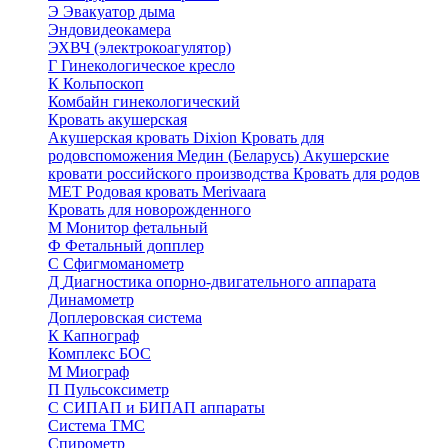
Э
Эвакуатор дыма
Эндовидеокамера
ЭХВЧ (электрокоагулятор)
Г
Гинекологическое кресло
К
Кольпоскоп
Комбайн гинекологический
Кровать акушерская
Акушерская кровать Dixion
Кровать для
родовспоможения Медин (Беларусь)
Акушерские
кровати российского производства
Кровать для родов
МЕТ
Родовая кровать Merivaara
Кровать для новорожденного
М
Монитор фетальный
Ф
Фетальный допплер
C
Cфигмоманометр
Д
Диагностика опорно-двигательного аппарата
Динамометр
Доплеровская система
К
Капнограф
Комплекс БОС
М
Миограф
П
Пульсоксиметр
С
СИПАП и БИПАП аппараты
Система ТМС
Спирометр