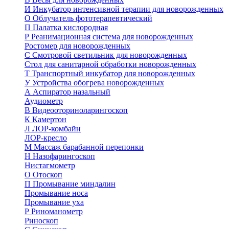
И
Инкубатор интенсивной терапии для новорожденных
О
Облучатель фототерапевтический
П
Палатка кислородная
Р
Реанимационная система для новорожденных
Ростомер для новорожденных
С
Смотровой светильник для новорожденных
Стол для санитарной обработки новорожденных
Т
Транспортный инкубатор для новорожденных
У
Устройства обогрева новорожденных
А
Аспиратор назальный
Аудиометр
В
Видеооториноларингоскоп
К
Камертон
Л
ЛОР-комбайн
ЛОР-кресло
М
Массаж барабанной перепонки
Н
Назофарингоскоп
Нистагмометр
О
Отоскоп
П
Промывание миндалин
Промывание носа
Промывание уха
Р
Риноманометр
Риноскоп