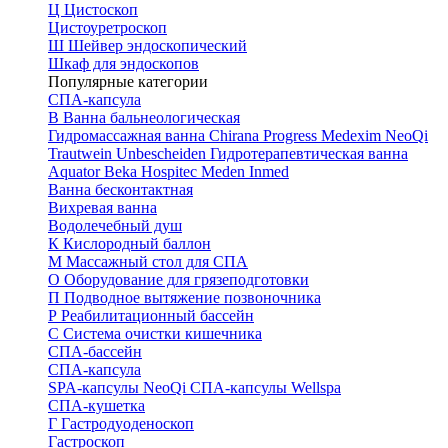
Ц
Цистоскоп
Цистоуретроскоп
Ш
Шейвер эндоскопический
Шкаф для эндоскопов
Популярные категории
СПА-капсула
В
Ванна бальнеологическая
Гидромассажная ванна
Chirana Progress
Medexim
NeoQi
Trautwein
Unbescheiden
Гидротерапевтическая ванна
Aquator
Beka Hospitec
Meden Inmed
Ванна бесконтактная
Вихревая ванна
Водолечебный душ
К
Кислородный баллон
М
Массажный стол для СПА
О
Оборудование для грязеподготовки
П
Подводное вытяжение позвоночника
Р
Реабилитационный бассейн
С
Система очистки кишечника
СПА-бассейн
СПА-капсула
SPA-капсулы NeoQi
СПА-капсулы Wellspa
СПА-кушетка
Г
Гастродуоденоскоп
Гастроскоп