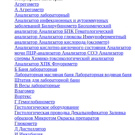
Агрегометр
А
Агрегометр
Анализатор лабораторный
Анализатор инфекционных и аутоиммунных
заболеваний
Билирубинометр
Биохимический
анализатор
Анализатор БПК
Гематологический
анализатор
Анализатор глюкозы
Иммуноферментный
анализатор
Анализатор кислорода (оксиметр)
Анализатор кислотно-щелочного состояния
Анализатор
мочи
ПЦР-анализатор
Анализатор СОЭ
Анализатор
спермы
Химико-токсикологический анализатор
Анализатор ХПК
Флуориметр
Б
Баня лабораторная
Лабораторная масляная баня
Лабораторная водяная баня
Штатив для лабораторной бани
В
Весы лабораторные
Влагомер
Вортекс
Г
Гемоглобинометр
Гистологическое оборудование
Гистологическая проводка
Декальцификатор
Заливка
образцов
Микротом
Окраска препаратов
Глюкометр
Д
Дистиллятор
И
Инкубация