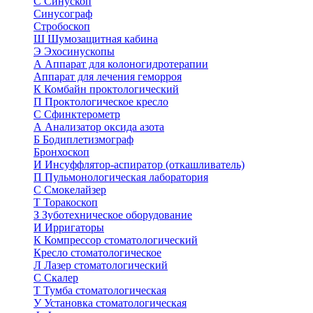
С
Синускоп
Синусограф
Стробоскоп
Ш
Шумозащитная кабина
Э
Эхосинускопы
А
Аппарат для колоногидротерапии
Аппарат для лечения геморроя
К
Комбайн проктологический
П
Проктологическое кресло
С
Сфинктерометр
А
Анализатор оксида азота
Б
Бодиплетизмограф
Бронхоскоп
И
Инсуффлятор-аспиратор (откашливатель)
П
Пульмонологическая лаборатория
С
Смокелайзер
Т
Торакоскоп
З
Зуботехническое оборудование
И
Ирригаторы
К
Компрессор стоматологический
Кресло стоматологическое
Л
Лазер стоматологический
С
Скалер
Т
Тумба стоматологическая
У
Установка стоматологическая