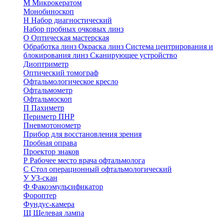
М
Микрокератом
Монобиноскоп
Н
Набор диагностический
Набор пробных очковых линз
О
Оптическая мастерская
Обработка линз
Окраска линз
Система центрирования и
блокирования линз
Сканирующее устройство
Диоптриметр
Оптический томограф
Офтальмологическое кресло
Офтальмометр
Офтальмоскоп
П
Пахиметр
Периметр ПНР
Пневмотонометр
Прибор для восстановления зрения
Пробная оправа
Проектор знаков
Р
Рабочее место врача офтальмолога
С
Стол операционный офтальмологический
У
УЗ-скан
Ф
Факоэмульсификатор
Фороптер
Фундус-камера
Щ
Щелевая лампа