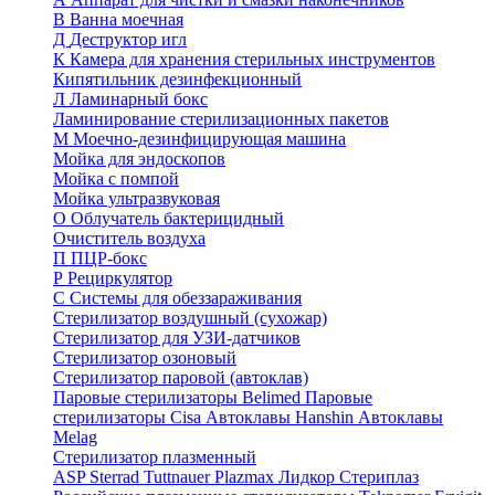
В
Ванна моечная
Д
Деструктор игл
К
Камера для хранения стерильных инструментов
Кипятильник дезинфекционный
Л
Ламинарный бокс
Ламинирование стерилизационных пакетов
М
Моечно-дезинфицирующая машина
Мойка для эндоскопов
Мойка с помпой
Мойка ультразвуковая
О
Облучатель бактерицидный
Очиститель воздуха
П
ПЦР-бокс
Р
Рециркулятор
С
Системы для обеззараживания
Стерилизатор воздушный (сухожар)
Стерилизатор для УЗИ-датчиков
Стерилизатор озоновый
Стерилизатор паровой (автоклав)
Паровые стерилизаторы Belimed
Паровые
стерилизаторы Cisa
Автоклавы Hanshin
Автоклавы
Melag
Стерилизатор плазменный
ASP Sterrad
Tuttnauer Plazmax
Лидкор Стериплаз