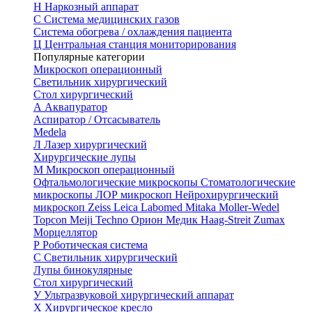
Н
Наркозный аппарат
С
Система медицинских газов
Система обогрева / охлаждения пациента
Ц
Центральная станция мониторирования
Популярные категории
Микроскоп операционный
Светильник хирургический
Стол хирургический
А
Аквапуратор
Аспиратор / Отсасыватель
Medela
Л
Лазер хирургический
Хирургические лупы
М
Микроскоп операционный
Офтальмологические микроскопы
Стоматологические
микроскопы
ЛОР микроскоп
Нейрохирургический
микроскоп
Zeiss
Leica
Labomed
Mitaka
Moller-Wedel
Topcon
Meiji Techno
Орион Медик
Haag-Streit
Zumax
Морцеллятор
Р
Роботическая система
С
Светильник хирургический
Лупы бинокулярные
Стол хирургический
У
Ультразвуковой хирургический аппарат
Х
Хирургическое кресло