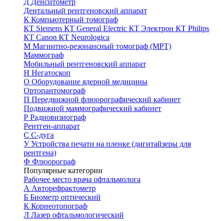
Д
Денситометр
Дентальный рентгеновский аппарат
К
Компьютерный томограф
КТ Siemens
КТ General Electric
КТ Электрон
КТ Philips
КТ Canon
КТ Neurologica
М
Магнитно-резонансный томограф (МРТ)
Маммограф
Мобильный рентгеновский аппарат
Н
Негатоскоп
О
Оборудование ядерной медицины
Ортопантомограф
П
Передвижной флюорографический кабинет
Подвижной маммографический кабинет
Р
Радиовизиограф
Рентген-аппарат
С
С-дуга
У
Устройства печати на пленке (дигитайзеры для
рентгена)
Ф
Флюорограф
Популярные категории
Рабочее место врача офтальмолога
А
Авторефрактометр
Б
Биометр оптический
К
Корнеотопограф
Л
Лазер офтальмологический