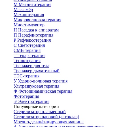
М
Магнитотерапия
Массажёр
Механотерапия
Микроволновая терапия
Миостимулятор
Н
Насадка к аппаратам
П
Парафинотерапия
Р
Рефлексотерапия
С
Светотерапия
СМВ-терапия
Т
Текар-терапия
Теплотерапия
Тренажер для тела
Тренажер дыхательный
ТЭС-терапия
У
Ударно-волновая терапия
Ультразвуковая терапия
Ф
Фотодинамическая терапия
Фототерапия
Э
Электротерапия
Популярные категории
Стерилизатор плазменный
Стерилизатор паровой (автоклав)
Моечно-дезинфицирующая машина
А
Аппарат для чистки и смазки наконечников