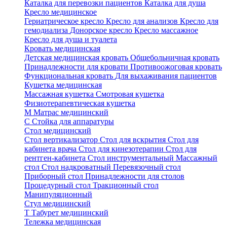
Каталка для перевозки пациентов
Каталка для душа
Кресло медицинское
Гериатрическое кресло
Кресло для анализов
Кресло для
гемодиализа
Донорское кресло
Кресло массажное
Кресло для душа и туалета
Кровать медицинская
Детская медицинская кровать
Общебольничная кровать
Принадлежности для кровати
Противоожоговая кровать
Функциональная кровать
Для выхаживания пациентов
Кушетка медицинская
Массажная кушетка
Смотровая кушетка
Физиотерапевтическая кушетка
М
Матрас медицинский
С
Стойка для аппаратуры
Стол медицинский
Стол вертикализатор
Стол для вскрытия
Стол для
кабинета врача
Стол для кинезотерапии
Стол для
рентген-кабинета
Стол инструментальный
Массажный
стол
Стол надкроватный
Перевязочный стол
Приборный стол
Принадлежности для столов
Процедурный стол
Тракционный стол
Манипуляционный
Стул медицинский
Т
Табурет медицинский
Тележка медицинская