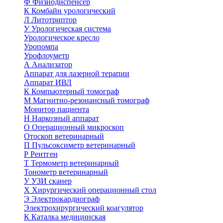
Ф
Физиодиспенсер
К
Комбайн урологический
Л
Литотриптор
У
Урологическая система
Урологическое кресло
Уропомпа
Урофлоуметр
А
Анализатор
Аппарат для лазерной терапии
Аппарат ИВЛ
К
Компьютерный томограф
М
Магнитно-резонансный томограф
Монитор пациента
Н
Наркозный аппарат
О
Операционный микроскоп
Отоскоп ветеринарный
П
Пульсоксиметр ветеринарный
Р
Рентген
Т
Термометр ветеринарный
Тонометр ветеринарный
У
УЗИ сканер
Х
Хирургический операционный стол
Э
Электрокардиограф
Электрохирургический коагулятор
К
Каталка медицинская