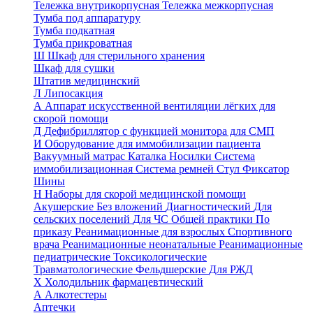
Тележка внутрикорпусная
Тележка межкорпусная
Тумба под аппаратуру
Тумба подкатная
Тумба прикроватная
Ш
Шкаф для стерильного хранения
Шкаф для сушки
Штатив медицинский
Л
Липосакция
А
Аппарат искусственной вентиляции лёгких для
скорой помощи
Д
Дефибриллятор с функцией монитора для СМП
И
Оборудование для иммобилизации пациента
Вакуумный матрас
Каталка
Носилки
Система
иммобилизационная
Система ремней
Стул
Фиксатор
Шины
Н
Наборы для скорой медицинской помощи
Акушерские
Без вложений
Диагностический
Для
сельских поселений
Для ЧС
Общей практики
По
приказу
Реанимационные для взрослых
Спортивного
врача
Реанимационные неонатальные
Реанимационные
педиатрические
Токсикологические
Травматологические
Фельдшерские
Для РЖД
Х
Холодильник фармацевтический
А
Алкотестеры
Аптечки