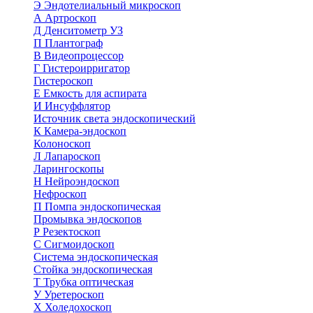
Э
Эндотелиальный микроскоп
А
Артроскоп
Д
Денситометр УЗ
П
Плантограф
В
Видеопроцессор
Г
Гистероирригатор
Гистероскоп
Е
Емкость для аспирата
И
Инсуффлятор
Источник света эндоскопический
К
Камера-эндоскоп
Колоноскоп
Л
Лапароскоп
Ларингоскопы
Н
Нейроэндоскоп
Нефроскоп
П
Помпа эндоскопическая
Промывка эндоскопов
Р
Резектоскоп
С
Сигмоидоскоп
Система эндоскопическая
Стойка эндоскопическая
Т
Трубка оптическая
У
Уретероскоп
Х
Холедохоскоп