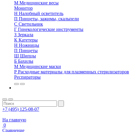
М
Медицинские весы
Монитор
Н
Налобный осветитель
П
Пинцеты, зажимы, скальпели
С
Светильник
Г
Гинекологические инструменты
З
Зеркала
К
Катетеры
Н
Ножницы
П
Пинцеты
Щ
Щипцы
Б
Бахилы
М
Медицинские маски
Р
Расходные материалы для плазменных стерилизаторов
Респираторы
+7 (495) 125-08-07
На главную
0
Сравнение