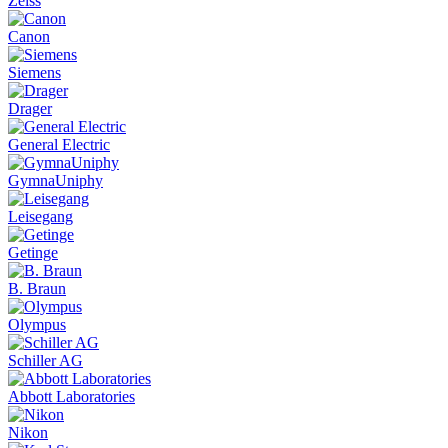
Zeiss
Canon
Siemens
Drager
General Electric
GymnaUniphy
Leisegang
Getinge
B. Braun
Olympus
Schiller AG
Abbott Laboratories
Nikon