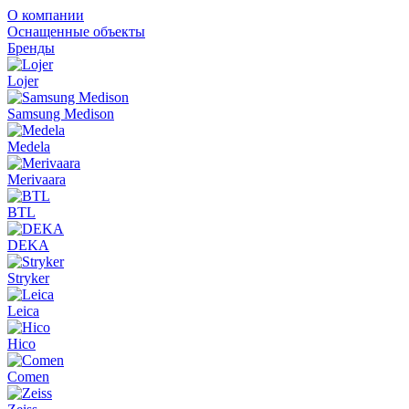
О компании
Оснащенные объекты
Бренды
Lojer
Samsung Medison
Medela
Merivaara
BTL
DEKA
Stryker
Leica
Hico
Comen