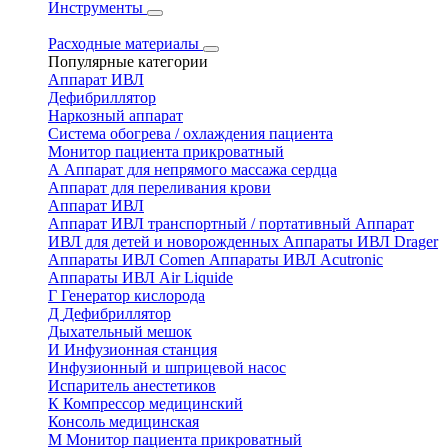
Инструменты
Расходные материалы
Популярные категории
Аппарат ИВЛ
Дефибриллятор
Наркозный аппарат
Система обогрева / охлаждения пациента
Монитор пациента прикроватный
А
Аппарат для непрямого массажа сердца
Аппарат для переливания крови
Аппарат ИВЛ
Аппарат ИВЛ транспортный / портативный
Аппарат
ИВЛ для детей и новорожденных
Аппараты ИВЛ Drager
Аппараты ИВЛ Comen
Аппараты ИВЛ Acutronic
Аппараты ИВЛ Air Liquide
Г
Генератор кислорода
Д
Дефибриллятор
Дыхательный мешок
И
Инфузионная станция
Инфузионный и шприцевой насос
Испаритель анестетиков
К
Компрессор медицинский
Консоль медицинская
М
Монитор пациента прикроватный