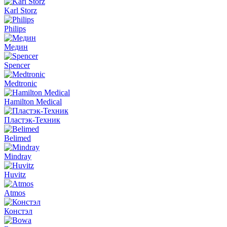
Karl Storz
Philips
Медин
Spencer
Medtronic
Hamilton Medical
Пластэк-Техник
Belimed
Mindray
Huvitz
Atmos
Констэл