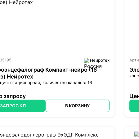
 35195
Нейротех
Арти
оэнцефалограф Компакт-нейро (16
Эл
в) Нейротех
конс
ция: стационарная, количество каналов: 16
о запросу
Цен
ЗАПРОС КП
В КОРЗИНУ