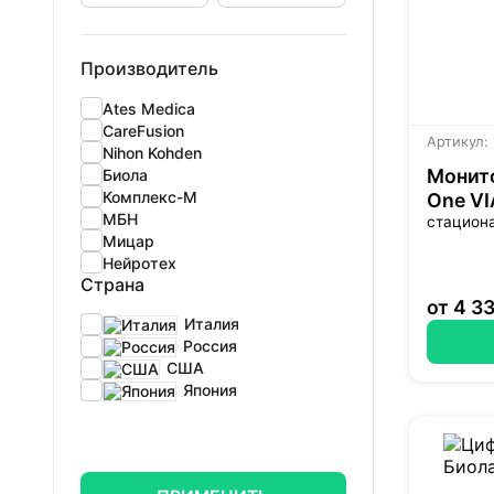
Производитель
Ates Medica
CareFusion
Артикул:
Nihon Kohden
Монито
Биола
Комплекс-М
One VI
МБН
стациона
Мицар
Нейротех
Страна
от 4 3
Италия
Россия
США
Япония