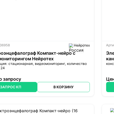
 36958
Нейротех
Арти
роэнцефалограф Компакт-нейро с
Эле
мониторингом Нейротех
кан
ция: стационарная, видеомониторинг, количество
конс
 24
о запросу
Цен
ЗАПРОС КП
В КОРЗИНУ