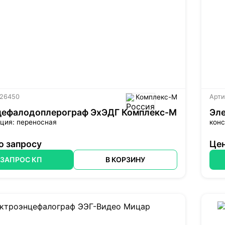
 26450
Комплекс-М
Арти
цефалодоплерограф ЭхЭДГ Комплекс-М
Эл
ция: переносная
конс
о запросу
Цен
ЗАПРОС КП
В КОРЗИНУ