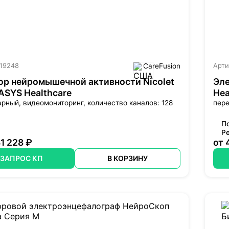
 19248
CareFusion
Арти
р нейромышечной активности Nicolet
Эле
ASYS Healthcare
Hea
рный, видеомониторинг, количество каналов: 128
пере
П
Р
31 228 ₽
от 
ЗАПРОС КП
В КОРЗИНУ