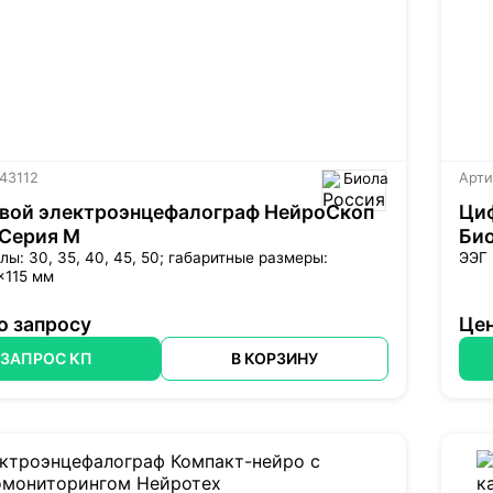
 43112
Биола
Арти
вой электроэнцефалограф НейроСкоп
Ци
 Серия М
Био
лы: 30, 35, 40, 45, 50; габаритные размеры:
ЭЭГ 
×115 мм
о запросу
Цен
ЗАПРОС КП
В КОРЗИНУ