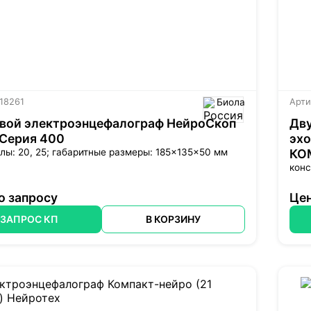
 18261
Биола
Арти
вой электроэнцефалограф НейроСкоп
Дв
 Серия 400
эх
лы: 20, 25; габаритные размеры: 185×135×50 мм
КО
конс
о запросу
Цен
ЗАПРОС КП
В КОРЗИНУ