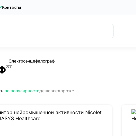
Контакты
Электроэнцефалограф
37
Ф
ь:
по популярности
дешевле
дороже