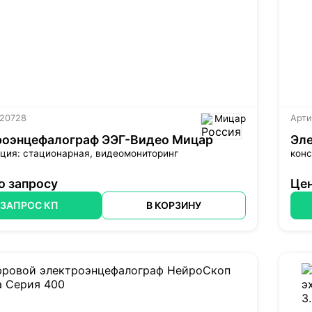
 20728
Мицар
Арти
роэнцефалограф ЭЭГ-Видео Мицар
Эл
ция: стационарная, видеомониторинг
конс
о запросу
Цен
ЗАПРОС КП
В КОРЗИНУ