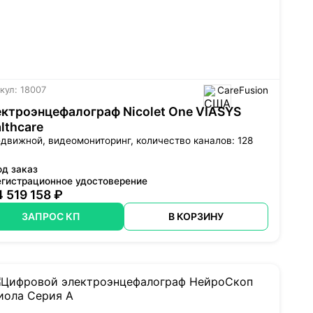
кул: 18007
CareFusion
ктроэнцефалограф Nicolet One VIASYS
lthcare
движной, видеомониторинг, количество каналов: 128
од заказ
егистрационное удостоверение
4 519 158 ₽
ЗАПРОС КП
В КОРЗИНУ