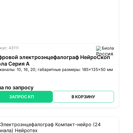
кул: 43111
Биола
фровой электроэнцефалограф НейроСкоп
ла Серия А
каналы: 10, 16, 20; габаритные размеры: 185×135×50 мм
а по запросу
ЗАПРОС КП
В КОРЗИНУ