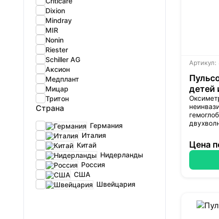
Criticare
Dixion
Mindray
MIR
Nonin
Riester
Schiller AG
Артикул:
Аксион
Пульсо
Медплант
детей 
Мицар
Тритон
Оксимет
неинваз
Страна
гемоглоб
двухволн
Германия
Италия
Цена п
Китай
Нидерланды
Россия
США
Швейцария