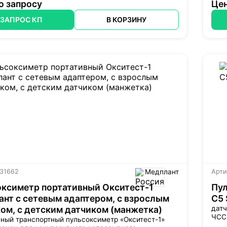
о запросу
Цен
ЗАПРОС КП
В КОРЗИНУ
 31662
Медплант
Арти
ксиметр портативный Окситест-1
Пул
нт с сетевым адаптером, с взрослым
С5 
ом, с детским датчиком (манжетка)
датч
ЧСС
ный транспортный пульсоксиметр «Окситест-1»