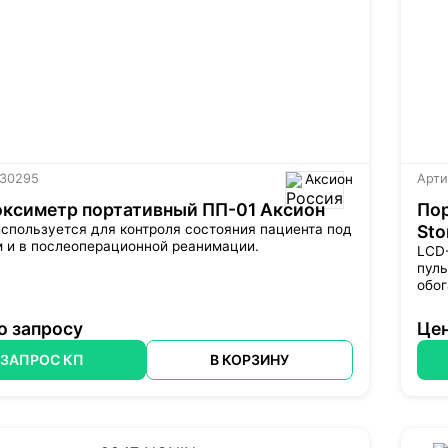
 30295
Аксион
Арти
ксиметр портативный ПП-01 Аксион
По
спользуется для контроля состояния пациента под
Sto
 и в послеоперационной реанимации.
LCD
пуль
обо
о запросу
Цен
ЗАПРОС КП
В КОРЗИНУ