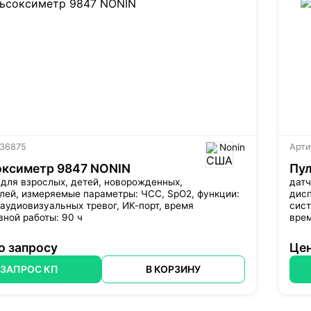
 36875
Nonin
Арти
оксиметр 9847 NONIN
Пу
 для взрослых, детей, новорожденных,
датч
лей
, измеряемые параметры: ЧСС, SpO2, функции:
дисп
 аудиовизуальных тревог,
ИК-порт
, время
сист
ной работы: 90 ч
врем
о запросу
Цен
ЗАПРОС КП
В КОРЗИНУ