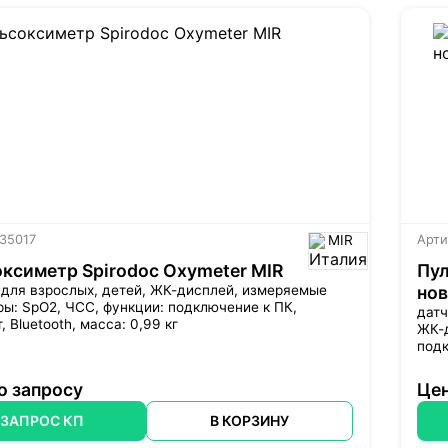
 35017
MIR
Арти
ксиметр Spirodoc Oxymeter MIR
Пул
 для взрослых, детей,
ЖК-дисплей
, измеряемые
нов
ы: SpO2, ЧСС, функции: подключение к ПК,
датч
т
, Bluetooth, масса: 0,99 кг
ЖК-
подк
о запросу
Цен
ЗАПРОС КП
В КОРЗИНУ