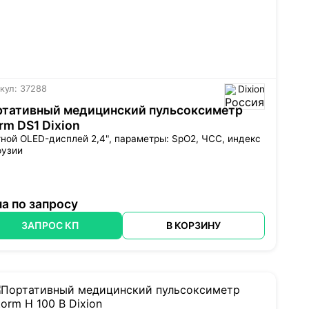
кул: 37288
Dixion
ртативный медицинский пульсоксиметр
rm DS1 Dixion
тной
OLED-дисплей
2,4", параметры: SpO2, ЧСС, индекс
фузии
а по запросу
ЗАПРОС КП
В КОРЗИНУ