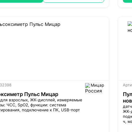
 32398
Мицар
Арти
оксиметр Пульс Мицар
Пул
 для взрослых,
ЖК-дисплей
, измеряемые
но
ы: ЧСС, SpO2, функции: система
датч
тирования, подключение к ПК,
USB-порт
ЖК-
под
ч, м