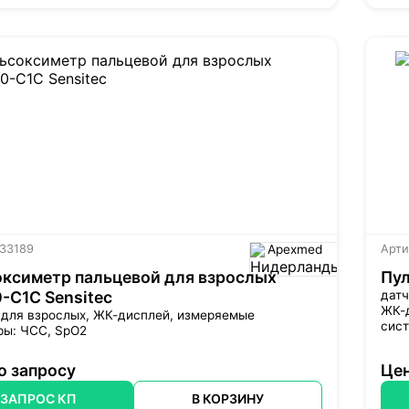
 33189
Apexmed
Арти
ксиметр пальцевой для взрослых
Пул
-С1С Sensitec
датч
ЖК-
 для взрослых,
ЖК-дисплей
, измеряемые
сис
ры: ЧСС, SpO2
о запросу
Цен
ЗАПРОС КП
В КОРЗИНУ