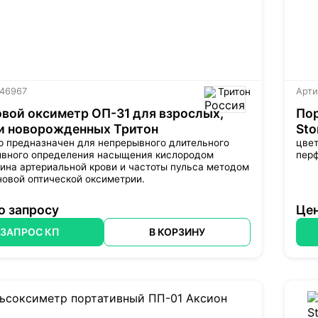
 46967
Тритон
Арти
вой оксиметр ОП-31 для взрослых,
По
и новорожденных Тритон
Sto
р предназначен для непрерывного длительного
цве
ивного определения насыщения кислородом
пер
ина артериальной крови и частоты пульса методом
овой оптической оксиметрии.
о запросу
Цен
ЗАПРОС КП
В КОРЗИНУ