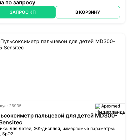
а по запросу
ЗАПРОС КП
В КОРЗИНУ
кул: 26935
Apexmed
ьсоксиметр пальцевой для детей MD300-
Sensitec
ики: для детей,
ЖК-дисплей
, измеряемые параметры:
, SpO2