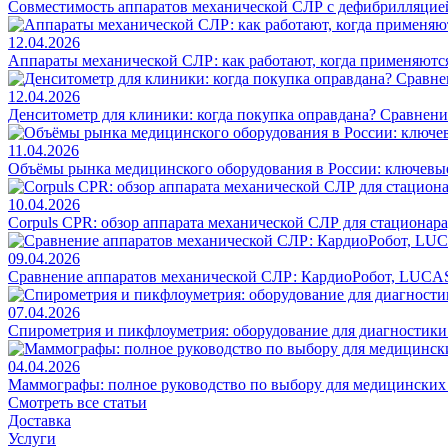
Совместимость аппаратов механической СЛР с дефибрилляцие
12.04.2026
Аппараты механической СЛР: как работают, когда применяются
12.04.2026
Денситометр для клиники: когда покупка оправдана? Сравнен
11.04.2026
Объёмы рынка медицинского оборудования в России: ключевы
10.04.2026
Corpuls CPR: обзор аппарата механической СЛР для стационар
09.04.2026
Сравнение аппаратов механической СЛР: КардиоРобот, LUCAS
07.04.2026
Спирометрия и пикфлоуметрия: оборудование для диагностик
04.04.2026
Маммографы: полное руководство по выбору для медицинских
Смотреть все статьи
Доставка
Услуги