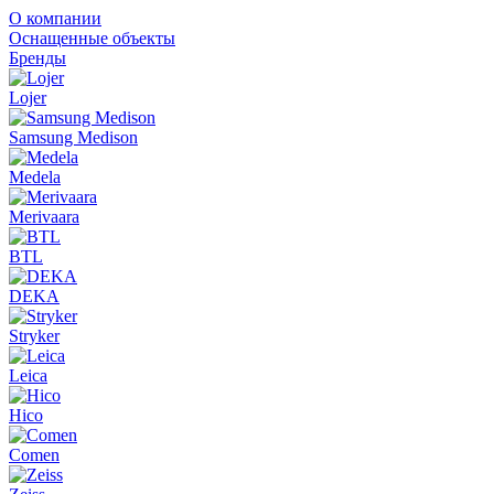
О компании
Оснащенные объекты
Бренды
Lojer
Samsung Medison
Medela
Merivaara
BTL
DEKA
Stryker
Leica
Hico
Comen