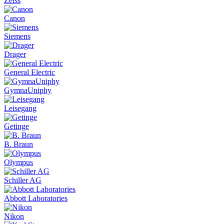
Zeiss
Canon
Siemens
Drager
General Electric
GymnaUniphy
Leisegang
Getinge
B. Braun
Olympus
Schiller AG
Abbott Laboratories
Nikon