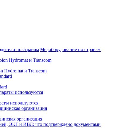
дители по странам
Медоборудование по странам
n Hydromat и Transcom
dard
араты используются
цинская организация