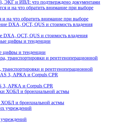
й, ЭКГ и ИВЛ: что подтверждено документами
 и на что обратить внимание при выборе
ие DXA, QCT, QUS и стоимость владения
е цифры и тенденции
а, транспортировки и рентгеноперационной
 3, АРКА и Corpuls CPR
и ХОБЛ и бронхиальной астмы
 учреждений