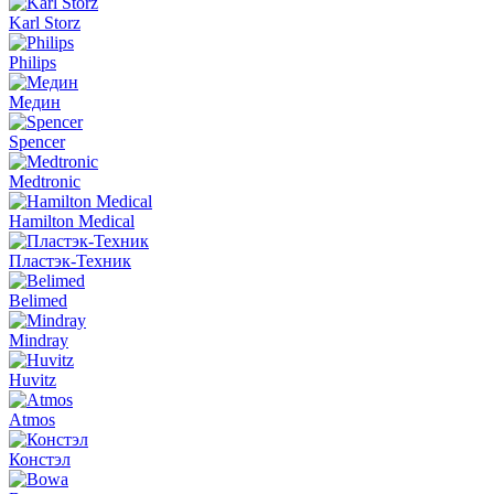
Karl Storz
Philips
Медин
Spencer
Medtronic
Hamilton Medical
Пластэк-Техник
Belimed
Mindray
Huvitz
Atmos
Констэл