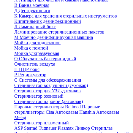
В
Ванна моечная
Д
Деструктор игл
К
Камера для хранения стерильных инструментов
Кипятильник дезинфекционный
Л
Ламинарный бокс
Ламинирование стерилизационных пакетов
М
Моечно-дезинфицирующая машина
Мойка для эндоскопов
Мойка с помпой
Мойка ультразвуковая
О
Облучатель бактерицидный
Очиститель воздуха
П
ПЦР-бокс
Р
Рециркулятор
С
Системы для обеззараживания
Стерилизатор воздушный (сухожар)
Стерилизатор для УЗИ-датчиков
Стерилизатор озоновый
Стерилизатор паровой (автоклав)
Паровые стерилизаторы Belimed
Паровые
стерилизаторы Cisa
Автоклавы Hanshin
Автоклавы
Melag
Стерилизатор плазменный
ASP Sterrad
Tuttnauer Plazmax
Лидкор Стериплаз