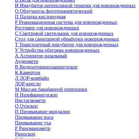
И
Инкубатор интенсивной терапии для новорожденных
О
Облучатель фототерапевтический
П
Палатка кислородная
Р
Реанимационная система для новорожденных
Ростомер для новорожденных
С
Смотровой светильник для новорожденных
Стол для санитарной обработки новорожденных
Т
Транспортный инкубатор для новорожденных
У
Устройства обогрева новорожденных
А
Аспиратор назальный
Аудиометр
В
Видеооториноларингоскоп
К
Камертон
Л
ЛОР-комбайн
ЛОР-кресло
М
Массаж барабанной перепонки
Н
Назофарингоскоп
Нистагмометр
О
Отоскоп
П
Промывание миндалин
Промывание носа
Промывание уха
Р
Риноманометр
Риноскоп