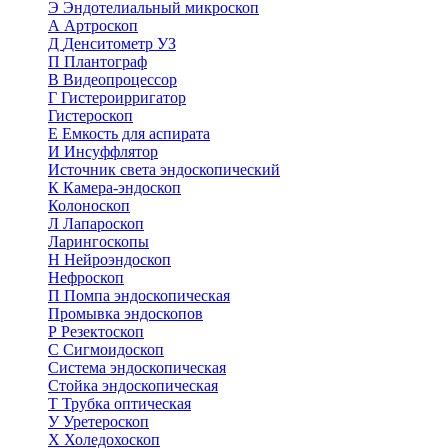
Э
Эндотелиальный микроскоп
А
Артроскоп
Д
Денситометр УЗ
П
Плантограф
В
Видеопроцессор
Г
Гистероирригатор
Гистероскоп
Е
Емкость для аспирата
И
Инсуффлятор
Источник света эндоскопический
К
Камера-эндоскоп
Колоноскоп
Л
Лапароскоп
Ларингоскопы
Н
Нейроэндоскоп
Нефроскоп
П
Помпа эндоскопическая
Промывка эндоскопов
Р
Резектоскоп
С
Сигмоидоскоп
Система эндоскопическая
Стойка эндоскопическая
Т
Трубка оптическая
У
Уретероскоп
Х
Холедохоскоп