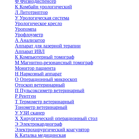
Ф
Физиодиспенсер
К
Комбайн урологический
Л
Литотриптор
У
Урологическая система
Урологическое кресло
Уропомпа
Урофлоуметр
А
Анализатор
Аппарат для лазерной терапии
Аппарат ИВЛ
К
Компьютерный томограф
М
Магнитно-резонансный томограф
Монитор пациента
Н
Наркозный аппарат
О
Операционный микроскоп
Отоскоп ветеринарный
П
Пульсоксиметр ветеринарный
Р
Рентген
Т
Термометр ветеринарный
Тонометр ветеринарный
У
УЗИ сканер
Х
Хирургический операционный стол
Э
Электрокардиограф
Электрохирургический коагулятор
К
Каталка медицинская