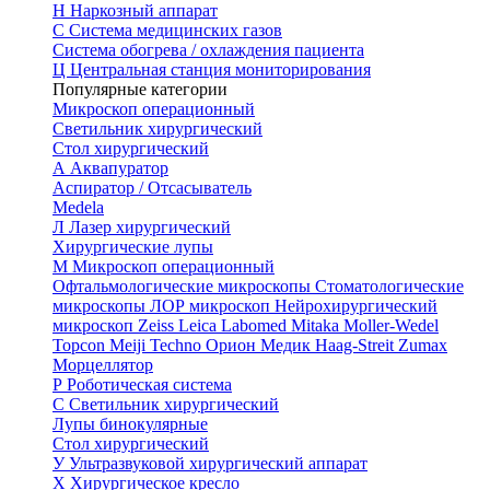
Н
Наркозный аппарат
С
Система медицинских газов
Система обогрева / охлаждения пациента
Ц
Центральная станция мониторирования
Популярные категории
Микроскоп операционный
Светильник хирургический
Стол хирургический
А
Аквапуратор
Аспиратор / Отсасыватель
Medela
Л
Лазер хирургический
Хирургические лупы
М
Микроскоп операционный
Офтальмологические микроскопы
Стоматологические
микроскопы
ЛОР микроскоп
Нейрохирургический
микроскоп
Zeiss
Leica
Labomed
Mitaka
Moller-Wedel
Topcon
Meiji Techno
Орион Медик
Haag-Streit
Zumax
Морцеллятор
Р
Роботическая система
С
Светильник хирургический
Лупы бинокулярные
Стол хирургический
У
Ультразвуковой хирургический аппарат
Х
Хирургическое кресло