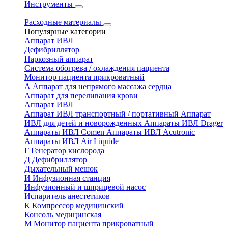
Инструменты
Расходные материалы
Популярные категории
Аппарат ИВЛ
Дефибриллятор
Наркозный аппарат
Система обогрева / охлаждения пациента
Монитор пациента прикроватный
А
Аппарат для непрямого массажа сердца
Аппарат для переливания крови
Аппарат ИВЛ
Аппарат ИВЛ транспортный / портативный
Аппарат
ИВЛ для детей и новорожденных
Аппараты ИВЛ Drager
Аппараты ИВЛ Comen
Аппараты ИВЛ Acutronic
Аппараты ИВЛ Air Liquide
Г
Генератор кислорода
Д
Дефибриллятор
Дыхательный мешок
И
Инфузионная станция
Инфузионный и шприцевой насос
Испаритель анестетиков
К
Компрессор медицинский
Консоль медицинская
М
Монитор пациента прикроватный