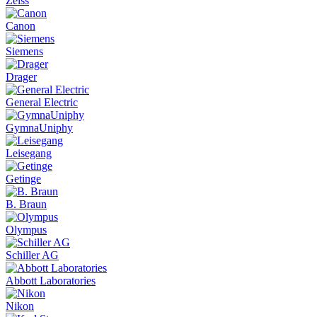
Zeiss
Canon
Siemens
Drager
General Electric
GymnaUniphy
Leisegang
Getinge
B. Braun
Olympus
Schiller AG
Abbott Laboratories
Nikon