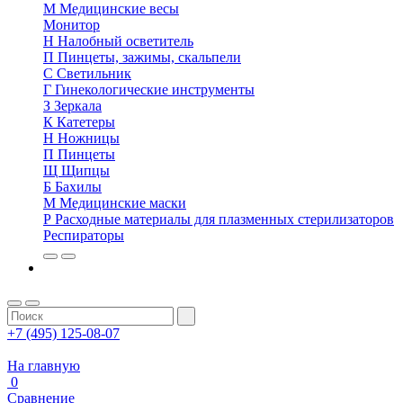
М
Медицинские весы
Монитор
Н
Налобный осветитель
П
Пинцеты, зажимы, скальпели
С
Светильник
Г
Гинекологические инструменты
З
Зеркала
К
Катетеры
Н
Ножницы
П
Пинцеты
Щ
Щипцы
Б
Бахилы
М
Медицинские маски
Р
Расходные материалы для плазменных стерилизаторов
Респираторы
+7 (495) 125-08-07
На главную
0
Сравнение