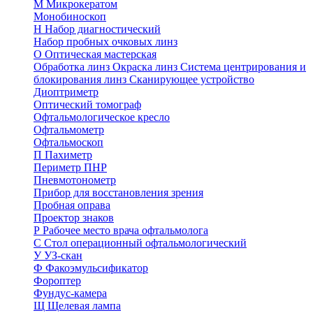
М
Микрокератом
Монобиноскоп
Н
Набор диагностический
Набор пробных очковых линз
О
Оптическая мастерская
Обработка линз
Окраска линз
Система центрирования и
блокирования линз
Сканирующее устройство
Диоптриметр
Оптический томограф
Офтальмологическое кресло
Офтальмометр
Офтальмоскоп
П
Пахиметр
Периметр ПНР
Пневмотонометр
Прибор для восстановления зрения
Пробная оправа
Проектор знаков
Р
Рабочее место врача офтальмолога
С
Стол операционный офтальмологический
У
УЗ-скан
Ф
Факоэмульсификатор
Фороптер
Фундус-камера
Щ
Щелевая лампа