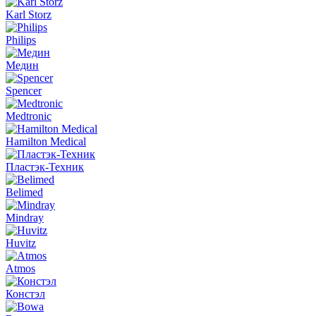
Karl Storz
Philips
Медин
Spencer
Medtronic
Hamilton Medical
Пластэк-Техник
Belimed
Mindray
Huvitz
Atmos
Констэл