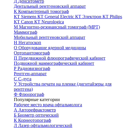
Д
Денситометр
Дентальный рентгеновский аппарат
К
Компьютерный томограф
КТ Siemens
КТ General Electric
КТ Электрон
КТ Philips
КТ Canon
КТ Neurologica
М
Магнитно-резонансный томограф (МРТ)
Маммограф
Мобильный рентгеновский аппарат
Н
Негатоскоп
О
Оборудование ядерной медицины
Ортопантомограф
П
Передвижной флюорографический кабинет
Подвижной маммографический кабинет
Р
Радиовизиограф
Рентген-аппарат
С
С-дуга
У
Устройства печати на пленке (дигитайзеры для
рентгена)
Ф
Флюорограф
Популярные категории
Рабочее место врача офтальмолога
А
Авторефрактометр
Б
Биометр оптический
К
Корнеотопограф
Л
Лазер офтальмологический