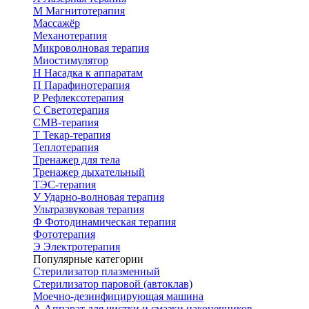
М
Магнитотерапия
Массажёр
Механотерапия
Микроволновая терапия
Миостимулятор
Н
Насадка к аппаратам
П
Парафинотерапия
Р
Рефлексотерапия
С
Светотерапия
СМВ-терапия
Т
Текар-терапия
Теплотерапия
Тренажер для тела
Тренажер дыхательный
ТЭС-терапия
У
Ударно-волновая терапия
Ультразвуковая терапия
Ф
Фотодинамическая терапия
Фототерапия
Э
Электротерапия
Популярные категории
Стерилизатор плазменный
Стерилизатор паровой (автоклав)
Моечно-дезинфицирующая машина
А
Аппарат для чистки и смазки наконечников