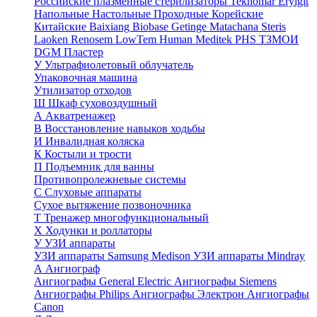
Российские плазменные стерилизаторы
Teknomar
Eryigit
Напольные
Настольные
Проходные
Корейские
Китайские
Baixiang
Biobase
Getinge
Matachana
Steris
Laoken
Renosem
LowTem
Human Meditek
PHS ТЗМОИ
DGM
Пластер
У
Ультрафиолетовый облучатель
Упаковочная машина
Утилизатор отходов
Ш
Шкаф суховоздушный
А
Акватренажер
В
Восстановление навыков ходьбы
И
Инвалидная коляска
К
Костыли и трости
П
Подъемник для ванны
Противопролежневые системы
С
Слуховые аппараты
Сухое вытяжение позвоночника
Т
Тренажер многофункциональный
Х
Ходунки и роллаторы
У
УЗИ аппараты
УЗИ аппараты Samsung Medison
УЗИ аппараты Mindray
А
Ангиограф
Ангиографы General Electric
Ангиографы Siemens
Ангиографы Philips
Ангиографы Электрон
Ангиографы
Canon