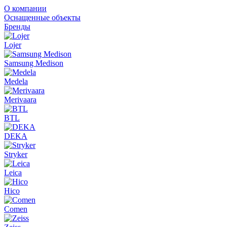
О компании
Оснащенные объекты
Бренды
Lojer
Samsung Medison
Medela
Merivaara
BTL
DEKA
Stryker
Leica
Hico
Comen