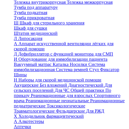
Тележка внутрикорпусная
Тележка межкорпусная
Тумба под аппаратуру
Тумба подкатная
Тумба прикроватная
Ш
Шкаф для стерильного хранения
Шкаф для сушки
Штатив медицинский
Л
Липосакция
А
Аппарат искусственной вентиляции лёгких для
скорой помощи
Д
Дефибриллятор с функцией монитора для СМП
И
Оборудование для иммобилизации пациента
Вакуумный матрас
Каталка
Носилки
Система
иммобилизационная
Система ремней
Стул
Фиксатор
Шины
Н
Наборы для скорой медицинской помощи
Акушерские
Без вложений
Диагностический
Для
сельских поселений
Для ЧС
Общей практики
По
приказу
Реанимационные для взрослых
Спортивного
врача
Реанимационные неонатальные
Реанимационные
педиатрические
Токсикологические
Травматологические
Фельдшерские
Для РЖД
Х
Холодильник фармацевтический
А
Алкотестеры
Аптечки