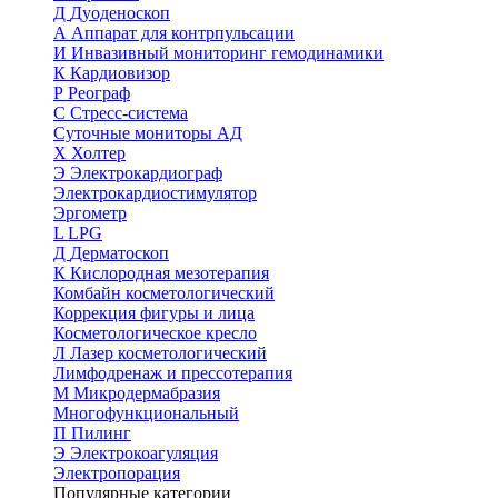
Д
Дуоденоскоп
А
Аппарат для контрпульсации
И
Инвазивный мониторинг гемодинамики
К
Кардиовизор
Р
Реограф
С
Стресс-система
Суточные мониторы АД
Х
Холтер
Э
Электрокардиограф
Электрокардиостимулятор
Эргометр
L
LPG
Д
Дерматоскоп
К
Кислородная мезотерапия
Комбайн косметологический
Коррекция фигуры и лица
Косметологическое кресло
Л
Лазер косметологический
Лимфодренаж и прессотерапия
М
Микродермабразия
Многофункциональный
П
Пилинг
Э
Электрокоагуляция
Электропорация
Популярные категории