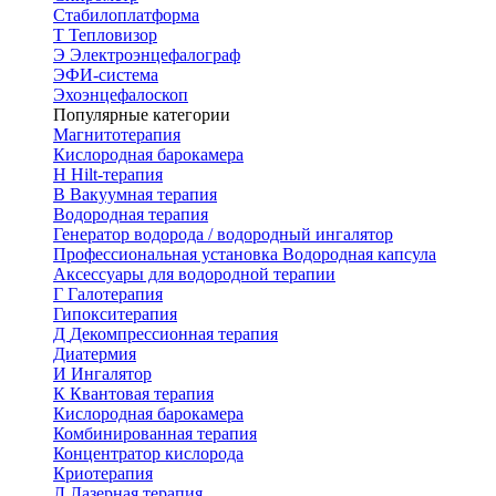
Стабилоплатформа
Т
Тепловизор
Э
Электроэнцефалограф
ЭФИ-система
Эхоэнцефалоскоп
Популярные категории
Магнитотерапия
Кислородная барокамера
H
Hilt-терапия
В
Вакуумная терапия
Водородная терапия
Генератор водорода / водородный ингалятор
Профессиональная установка
Водородная капсула
Аксессуары для водородной терапии
Г
Галотерапия
Гипокситерапия
Д
Декомпрессионная терапия
Диатермия
И
Ингалятор
К
Квантовая терапия
Кислородная барокамера
Комбинированная терапия
Концентратор кислорода
Криотерапия
Л
Лазерная терапия