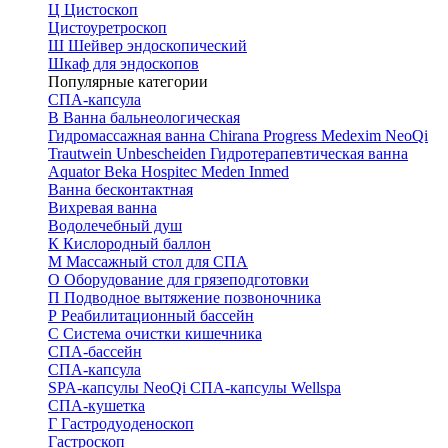
Ц
Цистоскоп
Цистоуретроскоп
Ш
Шейвер эндоскопический
Шкаф для эндоскопов
Популярные категории
СПА-капсула
В
Ванна бальнеологическая
Гидромассажная ванна
Chirana Progress
Medexim
NeoQi
Trautwein
Unbescheiden
Гидротерапевтическая ванна
Aquator
Beka Hospitec
Meden Inmed
Ванна бесконтактная
Вихревая ванна
Водолечебный душ
К
Кислородный баллон
М
Массажный стол для СПА
О
Оборудование для грязеподготовки
П
Подводное вытяжение позвоночника
Р
Реабилитационный бассейн
С
Система очистки кишечника
СПА-бассейн
СПА-капсула
SPA-капсулы NeoQi
СПА-капсулы Wellspa
СПА-кушетка
Г
Гастродуоденоскоп
Гастроскоп