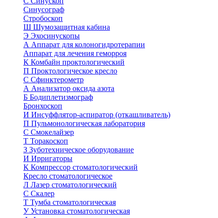
С
Синускоп
Синусограф
Стробоскоп
Ш
Шумозащитная кабина
Э
Эхосинускопы
А
Аппарат для колоногидротерапии
Аппарат для лечения геморроя
К
Комбайн проктологический
П
Проктологическое кресло
С
Сфинктерометр
А
Анализатор оксида азота
Б
Бодиплетизмограф
Бронхоскоп
И
Инсуффлятор-аспиратор (откашливатель)
П
Пульмонологическая лаборатория
С
Смокелайзер
Т
Торакоскоп
З
Зуботехническое оборудование
И
Ирригаторы
К
Компрессор стоматологический
Кресло стоматологическое
Л
Лазер стоматологический
С
Скалер
Т
Тумба стоматологическая
У
Установка стоматологическая