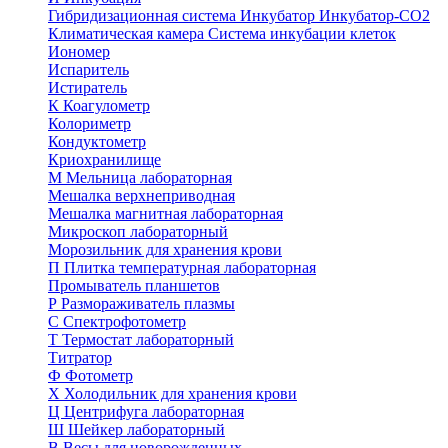
Гибридизационная система
Инкубатор
Инкубатор-СО2
Климатическая камера
Система инкубации клеток
Иономер
Испаритель
Истиратель
К
Коагулометр
Колориметр
Кондуктометр
Криохранилище
М
Мельница лабораторная
Мешалка верхнеприводная
Мешалка магнитная лабораторная
Микроскоп лабораторный
Морозильник для хранения крови
П
Плитка температурная лабораторная
Промыватель планшетов
Р
Размораживатель плазмы
С
Спектрофотометр
Т
Термостат лабораторный
Титратор
Ф
Фотометр
Х
Холодильник для хранения крови
Ц
Центрифуга лабораторная
Ш
Шейкер лабораторный
В
Весы для новорожденных