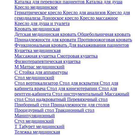
Каталка для перевозки пациентов
Каталка для душа
Кресло медицинское
Гериатрическое кресло
Кресло для анализов
Кресло для
гемодиализа
Донорское кресло
Кресло массажное
Кресло для душа и туалета
Кровать медицинская
Детская медицинская кровать
Общебольничная кровать
Принадлежности для кровати
Противоожоговая кровать
Функциональная кровать
Для выхаживания пациентов
Кушетка медицинская
Массажная кушетка
Смотровая кушетка
Физиотерапевтическая кушетка
М
Матрас медицинский
С
Стойка для аппаратуры
Стол медицинский
Стол вертикализатор
Стол для вскрытия
Стол для
кабинета врача
Стол для кинезотерапии
Стол для
рентген-кабинета
Стол инструментальный
Массажный
стол
Стол надкроватный
Перевязочный стол
Приборный стол
Принадлежности для столов
Процедурный стол
Тракционный стол
Манипуляционный
Стул медицинский
Т
Табурет медицинский
Тележка медицинская