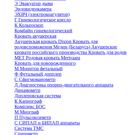
Э
Эвакуатор дыма
Эндовидеокамера
ЭХВЧ (электрокоагулятор)
Г
Гинекологическое кресло
К
Кольпоскоп
Комбайн гинекологический
Кровать акушерская
Акушерская кровать Dixion
Кровать для
родовспоможения Медин (Беларусь)
Акушерские
кровати российского производства
Кровать для родов
МЕТ
Родовая кровать Merivaara
Кровать для новорожденного
М
Монитор фетальный
Ф
Фетальный допплер
C
Cфигмоманометр
Д
Диагностика опорно-двигательного аппарата
Динамометр
Доплеровская система
К
Капнограф
Комплекс БОС
М
Миограф
П
Пульсоксиметр
С
СИПАП и БИПАП аппараты
Система ТМС
Спирометр