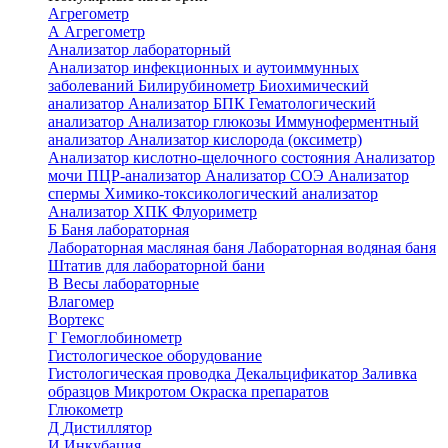
Агрегометр
А
Агрегометр
Анализатор лабораторный
Анализатор инфекционных и аутоиммунных
заболеваний
Билирубинометр
Биохимический
анализатор
Анализатор БПК
Гематологический
анализатор
Анализатор глюкозы
Иммуноферментный
анализатор
Анализатор кислорода (оксиметр)
Анализатор кислотно-щелочного состояния
Анализатор
мочи
ПЦР-анализатор
Анализатор СОЭ
Анализатор
спермы
Химико-токсикологический анализатор
Анализатор ХПК
Флуориметр
Б
Баня лабораторная
Лабораторная масляная баня
Лабораторная водяная баня
Штатив для лабораторной бани
В
Весы лабораторные
Влагомер
Вортекс
Г
Гемоглобинометр
Гистологическое оборудование
Гистологическая проводка
Декальцификатор
Заливка
образцов
Микротом
Окраска препаратов
Глюкометр
Д
Дистиллятор
И
Инкубация