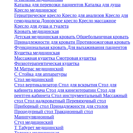
Каталка для перевозки пациентов
Каталка для душа
Кресло медицинское
Гериатрическое кресло
Кресло для анализов
Кресло для
гемодиализа
Донорское кресло
Кресло массажное
Кресло для душа и туалета
Кровать медицинская
Детская медицинская кровать
Общебольничная кровать
Принадлежности для кровати
Противоожоговая кровать
Функциональная кровать
Для выхаживания пациентов
Кушетка медицинская
Массажная кушетка
Смотровая кушетка
Физиотерапевтическая кушетка
М
Матрас медицинский
С
Стойка для аппаратуры
Стол медицинский
Стол вертикализатор
Стол для вскрытия
Стол для
кабинета врача
Стол для кинезотерапии
Стол для
рентген-кабинета
Стол инструментальный
Массажный
стол
Стол надкроватный
Перевязочный стол
Приборный стол
Принадлежности для столов
Процедурный стол
Тракционный стол
Манипуляционный
Стул медицинский
Т
Табурет медицинский
Тележка медицинская