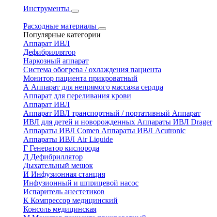
Инструменты
Расходные материалы
Популярные категории
Аппарат ИВЛ
Дефибриллятор
Наркозный аппарат
Система обогрева / охлаждения пациента
Монитор пациента прикроватный
А
Аппарат для непрямого массажа сердца
Аппарат для переливания крови
Аппарат ИВЛ
Аппарат ИВЛ транспортный / портативный
Аппарат
ИВЛ для детей и новорожденных
Аппараты ИВЛ Drager
Аппараты ИВЛ Comen
Аппараты ИВЛ Acutronic
Аппараты ИВЛ Air Liquide
Г
Генератор кислорода
Д
Дефибриллятор
Дыхательный мешок
И
Инфузионная станция
Инфузионный и шприцевой насос
Испаритель анестетиков
К
Компрессор медицинский
Консоль медицинская