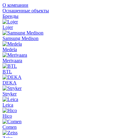
О компании
Оснащенные объекты
Бренды
Lojer
Samsung Medison
Medela
Merivaara
BTL
DEKA
Stryker
Leica
Hico
Comen