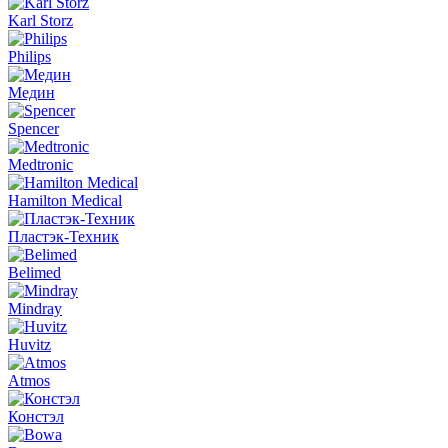
Karl Storz
Philips
Медин
Spencer
Medtronic
Hamilton Medical
Пластэк-Техник
Belimed
Mindray
Huvitz
Atmos
Констэл