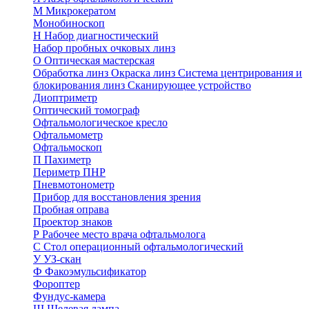
М
Микрокератом
Монобиноскоп
Н
Набор диагностический
Набор пробных очковых линз
О
Оптическая мастерская
Обработка линз
Окраска линз
Система центрирования и
блокирования линз
Сканирующее устройство
Диоптриметр
Оптический томограф
Офтальмологическое кресло
Офтальмометр
Офтальмоскоп
П
Пахиметр
Периметр ПНР
Пневмотонометр
Прибор для восстановления зрения
Пробная оправа
Проектор знаков
Р
Рабочее место врача офтальмолога
С
Стол операционный офтальмологический
У
УЗ-скан
Ф
Факоэмульсификатор
Фороптер
Фундус-камера
Щ
Щелевая лампа