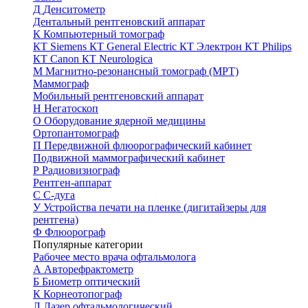
Д
Денситометр
Дентальный рентгеновский аппарат
К
Компьютерный томограф
КТ Siemens
КТ General Electric
КТ Электрон
КТ Philips
КТ Canon
КТ Neurologica
М
Магнитно-резонансный томограф (МРТ)
Маммограф
Мобильный рентгеновский аппарат
Н
Негатоскоп
О
Оборудование ядерной медицины
Ортопантомограф
П
Передвижной флюорографический кабинет
Подвижной маммографический кабинет
Р
Радиовизиограф
Рентген-аппарат
С
С-дуга
У
Устройства печати на пленке (дигитайзеры для
рентгена)
Ф
Флюорограф
Популярные категории
Рабочее место врача офтальмолога
А
Авторефрактометр
Б
Биометр оптический
К
Корнеотопограф
Л
Лазер офтальмологический