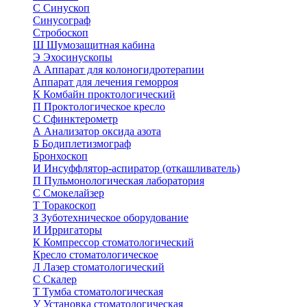
С
Синускоп
Синусограф
Стробоскоп
Ш
Шумозащитная кабина
Э
Эхосинускопы
А
Аппарат для колоногидротерапии
Аппарат для лечения геморроя
К
Комбайн проктологический
П
Проктологическое кресло
С
Сфинктерометр
А
Анализатор оксида азота
Б
Бодиплетизмограф
Бронхоскоп
И
Инсуффлятор-аспиратор (откашливатель)
П
Пульмонологическая лаборатория
С
Смокелайзер
Т
Торакоскоп
З
Зуботехническое оборудование
И
Ирригаторы
К
Компрессор стоматологический
Кресло стоматологическое
Л
Лазер стоматологический
С
Скалер
Т
Тумба стоматологическая
У
Установка стоматологическая