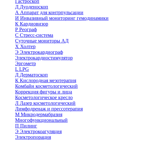
Гастроскоп
Д
Дуоденоскоп
А
Аппарат для контрпульсации
И
Инвазивный мониторинг гемодинамики
К
Кардиовизор
Р
Реограф
С
Стресс-система
Суточные мониторы АД
Х
Холтер
Э
Электрокардиограф
Электрокардиостимулятор
Эргометр
L
LPG
Д
Дерматоскоп
К
Кислородная мезотерапия
Комбайн косметологический
Коррекция фигуры и лица
Косметологическое кресло
Л
Лазер косметологический
Лимфодренаж и прессотерапия
М
Микродермабразия
Многофункциональный
П
Пилинг
Э
Электрокоагуляция
Электропорация