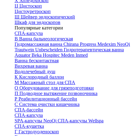
Х
Холедохоскоп
Ц
Цистоскоп
Цистоуретроскоп
Ш
Шейвер эндоскопический
Шкаф для эндоскопов
Популярные категории
СПА-капсула
В
Ванна бальнеологическая
Гидромассажная ванна
Chirana Progress
Medexim
NeoQi
Trautwein
Unbescheiden
Гидротерапевтическая ванна
Aquator
Beka Hospitec
Meden Inmed
Ванна бесконтактная
Вихревая ванна
Водолечебный душ
К
Кислородный баллон
М
Массажный стол для СПА
О
Оборудование для грязеподготовки
П
Подводное вытяжение позвоночника
Р
Реабилитационный бассейн
С
Система очистки кишечника
СПА-бассейн
СПА-капсула
SPA-капсулы NeoQi
СПА-капсулы Wellspa
СПА-кушетка
Г
Гастродуоденоскоп