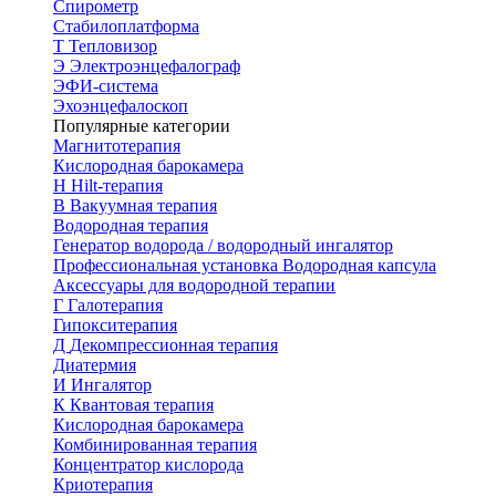
Спирометр
Стабилоплатформа
Т
Тепловизор
Э
Электроэнцефалограф
ЭФИ-система
Эхоэнцефалоскоп
Популярные категории
Магнитотерапия
Кислородная барокамера
H
Hilt-терапия
В
Вакуумная терапия
Водородная терапия
Генератор водорода / водородный ингалятор
Профессиональная установка
Водородная капсула
Аксессуары для водородной терапии
Г
Галотерапия
Гипокситерапия
Д
Декомпрессионная терапия
Диатермия
И
Ингалятор
К
Квантовая терапия
Кислородная барокамера
Комбинированная терапия
Концентратор кислорода
Криотерапия