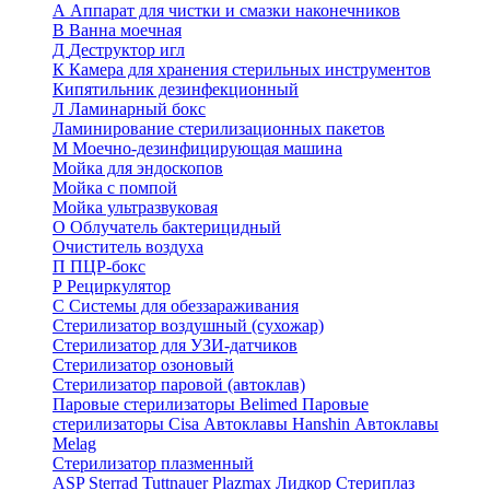
А
Аппарат для чистки и смазки наконечников
В
Ванна моечная
Д
Деструктор игл
К
Камера для хранения стерильных инструментов
Кипятильник дезинфекционный
Л
Ламинарный бокс
Ламинирование стерилизационных пакетов
М
Моечно-дезинфицирующая машина
Мойка для эндоскопов
Мойка с помпой
Мойка ультразвуковая
О
Облучатель бактерицидный
Очиститель воздуха
П
ПЦР-бокс
Р
Рециркулятор
С
Системы для обеззараживания
Стерилизатор воздушный (сухожар)
Стерилизатор для УЗИ-датчиков
Стерилизатор озоновый
Стерилизатор паровой (автоклав)
Паровые стерилизаторы Belimed
Паровые
стерилизаторы Cisa
Автоклавы Hanshin
Автоклавы
Melag
Стерилизатор плазменный
ASP Sterrad
Tuttnauer Plazmax
Лидкор Стериплаз