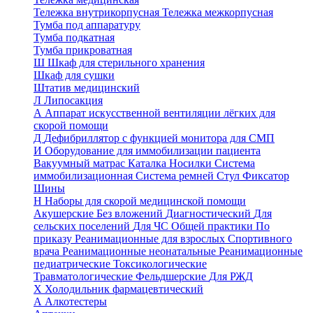
Тележка внутрикорпусная
Тележка межкорпусная
Тумба под аппаратуру
Тумба подкатная
Тумба прикроватная
Ш
Шкаф для стерильного хранения
Шкаф для сушки
Штатив медицинский
Л
Липосакция
А
Аппарат искусственной вентиляции лёгких для
скорой помощи
Д
Дефибриллятор с функцией монитора для СМП
И
Оборудование для иммобилизации пациента
Вакуумный матрас
Каталка
Носилки
Система
иммобилизационная
Система ремней
Стул
Фиксатор
Шины
Н
Наборы для скорой медицинской помощи
Акушерские
Без вложений
Диагностический
Для
сельских поселений
Для ЧС
Общей практики
По
приказу
Реанимационные для взрослых
Спортивного
врача
Реанимационные неонатальные
Реанимационные
педиатрические
Токсикологические
Травматологические
Фельдшерские
Для РЖД
Х
Холодильник фармацевтический
А
Алкотестеры