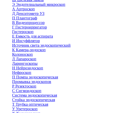
Э
Эндотелиальный микроскоп
А
Артроскоп
Д
Денситометр УЗ
П
Плантограф
В
Видеопроцессор
Г
Гистероирригатор
Гистероскоп
Е
Емкость для аспирата
И
Инсуффлятор
Источник света эндоскопический
К
Камера-эндоскоп
Колоноскоп
Л
Лапароскоп
Ларингоскопы
Н
Нейроэндоскоп
Нефроскоп
П
Помпа эндоскопическая
Промывка эндоскопов
Р
Резектоскоп
С
Сигмоидоскоп
Система эндоскопическая
Стойка эндоскопическая
Т
Трубка оптическая
У
Уретероскоп