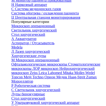
М
Монитор пациента прикроватный
Н
Наркозный аппарат
С
Система медицинских газов
Система обогрева / охлаждения пациента
Ц
Центральная станция мониторирования
Популярные категории
Микроскоп операционный
Светильник хирургический
Стол хирургический
А
Аквапуратор
Аспиратор / Отсасыватель
Medela
Л
Лазер хирургический
Хирургические лупы
М
Микроскоп операционный
Офтальмологические микроскопы
Стоматологические
микроскопы
ЛОР микроскоп
Нейрохирургический
микроскоп
Zeiss
Leica
Labomed
Mitaka
Moller-Wedel
Topcon
Meiji Techno
Орион Медик
Haag-Streit
Zumax
Морцеллятор
Р
Роботическая система
С
Светильник хирургический
Лупы бинокулярные
Стол хирургический
У
Ультразвуковой хирургический аппарат