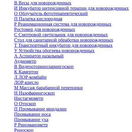
В
Весы для новорожденных
И
Инкубатор интенсивной терапии для новорожденных
О
Облучатель фототерапевтический
П
Палатка кислородная
Р
Реанимационная система для новорожденных
Ростомер для новорожденных
С
Смотровой светильник для новорожденных
Стол для санитарной обработки новорожденных
Т
Транспортный инкубатор для новорожденных
У
Устройства обогрева новорожденных
А
Аспиратор назальный
Аудиометр
В
Видеооториноларингоскоп
К
Камертон
Л
ЛОР-комбайн
ЛОР-кресло
М
Массаж барабанной перепонки
Н
Назофарингоскоп
Нистагмометр
О
Отоскоп
П
Промывание миндалин
Промывание носа
Промывание уха
Р
Риноманометр
Риноскоп