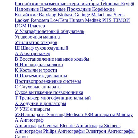
Российские плазменные стерилизаторы
Teknomar
Eryigit
Напольные
Настольные
Проходные
Корейские
Китайские
Baixiang
Biobase
Getinge
Matachana
Steris
Laoken
Renosem
LowTem
Human Meditek
PHS ТЗМОИ
DGM
Пластер
У
Ультрафиолетовый облучатель
Упаковочная машина
Утилизатор отходов
Ш
Шкаф суховоздушный
А
Акватренажер
В
Восстановление навыков ходьбы
И
Инвалидная коляска
К
Костыли и трости
П
Подъемник для ванны
Противопролежневые системы
С
Слуховые аппараты
Сухое вытяжение позвоночника
Т
Тренажер многофункциональный
Х
Ходунки и роллаторы
У
УЗИ аппараты
УЗИ аппараты Samsung Medison
УЗИ аппараты Mindray
А
Ангиограф
Ангиографы General Electric
Ангиографы Siemens
Ангиографы Philips
Ангиографы Электрон
Ангиографы
Canon