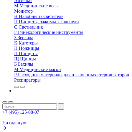
Аптечки
М
Медицинские весы
Монитор
Н
Налобный осветитель
П
Пинцеты, зажимы, скальпели
С
Светильник
Г
Гинекологические инструменты
З
Зеркала
К
Катетеры
Н
Ножницы
П
Пинцеты
Щ
Щипцы
Б
Бахилы
М
Медицинские маски
Р
Расходные материалы для плазменных стерилизаторов
Респираторы
+7 (495) 125-08-07
На главную
0