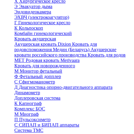
Х
Хирургическое кресло
Э
Эвакуатор дыма
Эндовидеокамера
ЭХВЧ (электрокоагулятор)
Г
Гинекологическое кресло
К
Кольпоскоп
Комбайн гинекологический
Кровать акушерская
Акушерская кровать Dixion
Кровать для
родовспоможения Медин (Беларусь)
Акушерские
кровати российского производства
Кровать для родов
МЕТ
Родовая кровать Merivaara
Кровать для новорожденного
М
Монитор фетальный
Ф
Фетальный допплер
C
Cфигмоманометр
Д
Диагностика опорно-двигательного аппарата
Динамометр
Доплеровская система
К
Капнограф
Комплекс БОС
М
Миограф
П
Пульсоксиметр
С
СИПАП и БИПАП аппараты
Система ТМС