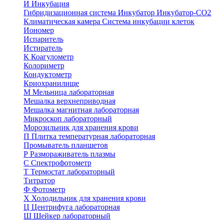
И
Инкубация
Гибридизационная система
Инкубатор
Инкубатор-СО2
Климатическая камера
Система инкубации клеток
Иономер
Испаритель
Истиратель
К
Коагулометр
Колориметр
Кондуктометр
Криохранилище
М
Мельница лабораторная
Мешалка верхнеприводная
Мешалка магнитная лабораторная
Микроскоп лабораторный
Морозильник для хранения крови
П
Плитка температурная лабораторная
Промыватель планшетов
Р
Размораживатель плазмы
С
Спектрофотометр
Т
Термостат лабораторный
Титратор
Ф
Фотометр
Х
Холодильник для хранения крови
Ц
Центрифуга лабораторная
Ш
Шейкер лабораторный