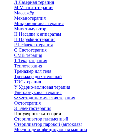
Л
Лазерная терапия
М
Магнитотерапия
Массажёр
Механотерапия
Микроволновая терапия
Миостимулятор
Н
Насадка к аппаратам
П
Парафинотерапия
Р
Рефлексотерапия
С
Светотерапия
СМВ-терапия
Т
Текар-терапия
Теплотерапия
Тренажер для тела
Тренажер дыхательный
ТЭС-терапия
У
Ударно-волновая терапия
Ультразвуковая терапия
Ф
Фотодинамическая терапия
Фототерапия
Э
Электротерапия
Популярные категории
Стерилизатор плазменный
Стерилизатор паровой (автоклав)
Моечно-дезинфицирующая машина