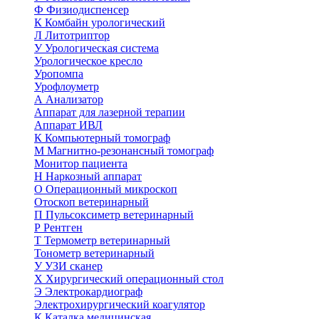
Ф
Физиодиспенсер
К
Комбайн урологический
Л
Литотриптор
У
Урологическая система
Урологическое кресло
Уропомпа
Урофлоуметр
А
Анализатор
Аппарат для лазерной терапии
Аппарат ИВЛ
К
Компьютерный томограф
М
Магнитно-резонансный томограф
Монитор пациента
Н
Наркозный аппарат
О
Операционный микроскоп
Отоскоп ветеринарный
П
Пульсоксиметр ветеринарный
Р
Рентген
Т
Термометр ветеринарный
Тонометр ветеринарный
У
УЗИ сканер
Х
Хирургический операционный стол
Э
Электрокардиограф
Электрохирургический коагулятор
К
Каталка медицинская