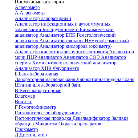
Популярные категории
Агрегометр
А
Агрегометр
Анализатор лабораторный
Анализатор инфекционных и аутоиммунных
заболеваний
Билирубинометр
Биохимический
анализатор
Анализатор БПК
Гематологический
анализатор
Анализатор глюкозы
Иммуноферментный
анализатор
Анализатор кислорода (оксиметр)
Анализатор кислотно-щелочного состояния
Анализатор
мочи
ПЦР-анализатор
Анализатор СОЭ
Анализатор
спермы
Химико-токсикологический анализатор
Анализатор ХПК
Флуориметр
Б
Баня лабораторная
Лабораторная масляная баня
Лабораторная водяная баня
Штатив для лабораторной бани
В
Весы лабораторные
Влагомер
Вортекс
Г
Гемоглобинометр
Гистологическое оборудование
Гистологическая проводка
Декальцификатор
Заливка
образцов
Микротом
Окраска препаратов
Глюкометр
Д
Дистиллятор