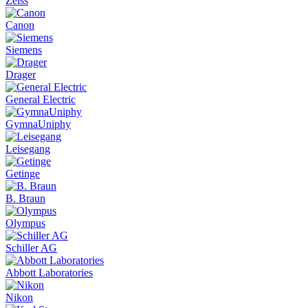
Zeiss
Canon
Siemens
Drager
General Electric
GymnaUniphy
Leisegang
Getinge
B. Braun
Olympus
Schiller AG
Abbott Laboratories
Nikon