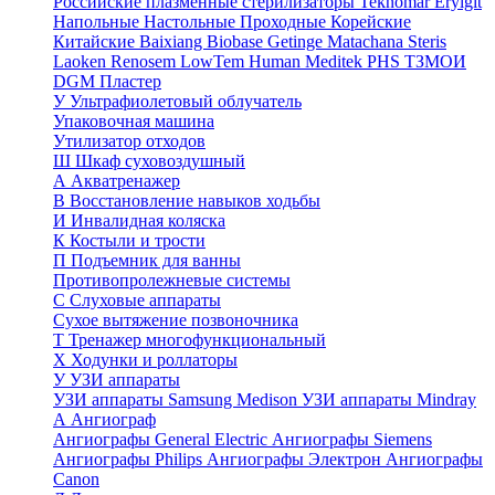
Российские плазменные стерилизаторы
Teknomar
Eryigit
Напольные
Настольные
Проходные
Корейские
Китайские
Baixiang
Biobase
Getinge
Matachana
Steris
Laoken
Renosem
LowTem
Human Meditek
PHS ТЗМОИ
DGM
Пластер
У
Ультрафиолетовый облучатель
Упаковочная машина
Утилизатор отходов
Ш
Шкаф суховоздушный
А
Акватренажер
В
Восстановление навыков ходьбы
И
Инвалидная коляска
К
Костыли и трости
П
Подъемник для ванны
Противопролежневые системы
С
Слуховые аппараты
Сухое вытяжение позвоночника
Т
Тренажер многофункциональный
Х
Ходунки и роллаторы
У
УЗИ аппараты
УЗИ аппараты Samsung Medison
УЗИ аппараты Mindray
А
Ангиограф
Ангиографы General Electric
Ангиографы Siemens
Ангиографы Philips
Ангиографы Электрон
Ангиографы
Canon