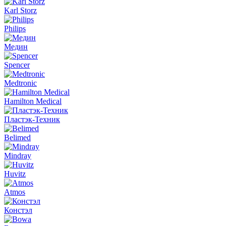
Karl Storz
Philips
Медин
Spencer
Medtronic
Hamilton Medical
Пластэк-Техник
Belimed
Mindray
Huvitz
Atmos
Констэл