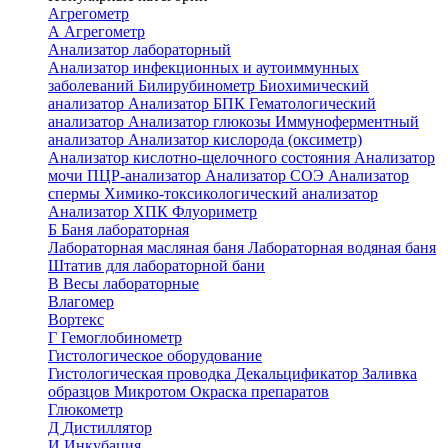
Агрегометр
А
Агрегометр
Анализатор лабораторный
Анализатор инфекционных и аутоиммунных
заболеваний
Билирубинометр
Биохимический
анализатор
Анализатор БПК
Гематологический
анализатор
Анализатор глюкозы
Иммуноферментный
анализатор
Анализатор кислорода (оксиметр)
Анализатор кислотно-щелочного состояния
Анализатор
мочи
ПЦР-анализатор
Анализатор СОЭ
Анализатор
спермы
Химико-токсикологический анализатор
Анализатор ХПК
Флуориметр
Б
Баня лабораторная
Лабораторная масляная баня
Лабораторная водяная баня
Штатив для лабораторной бани
В
Весы лабораторные
Влагомер
Вортекс
Г
Гемоглобинометр
Гистологическое оборудование
Гистологическая проводка
Декальцификатор
Заливка
образцов
Микротом
Окраска препаратов
Глюкометр
Д
Дистиллятор
И
Инкубация