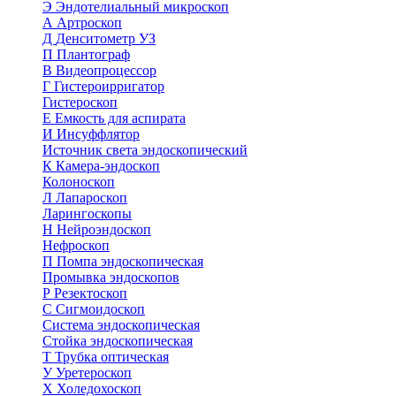
Э
Эндотелиальный микроскоп
А
Артроскоп
Д
Денситометр УЗ
П
Плантограф
В
Видеопроцессор
Г
Гистероирригатор
Гистероскоп
Е
Емкость для аспирата
И
Инсуффлятор
Источник света эндоскопический
К
Камера-эндоскоп
Колоноскоп
Л
Лапароскоп
Ларингоскопы
Н
Нейроэндоскоп
Нефроскоп
П
Помпа эндоскопическая
Промывка эндоскопов
Р
Резектоскоп
С
Сигмоидоскоп
Система эндоскопическая
Стойка эндоскопическая
Т
Трубка оптическая
У
Уретероскоп
Х
Холедохоскоп