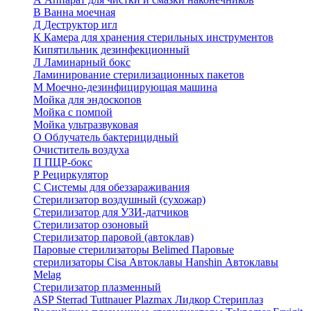
В
Ванна моечная
Д
Деструктор игл
К
Камера для хранения стерильных инструментов
Кипятильник дезинфекционный
Л
Ламинарный бокс
Ламинирование стерилизационных пакетов
М
Моечно-дезинфицирующая машина
Мойка для эндоскопов
Мойка с помпой
Мойка ультразвуковая
О
Облучатель бактерицидный
Очиститель воздуха
П
ПЦР-бокс
Р
Рециркулятор
С
Системы для обеззараживания
Стерилизатор воздушный (сухожар)
Стерилизатор для УЗИ-датчиков
Стерилизатор озоновый
Стерилизатор паровой (автоклав)
Паровые стерилизаторы Belimed
Паровые
стерилизаторы Cisa
Автоклавы Hanshin
Автоклавы
Melag
Стерилизатор плазменный
ASP Sterrad
Tuttnauer Plazmax
Лидкор Стериплаз