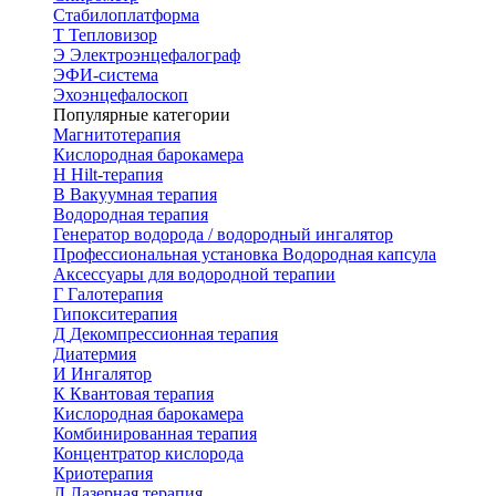
Стабилоплатформа
Т
Тепловизор
Э
Электроэнцефалограф
ЭФИ-система
Эхоэнцефалоскоп
Популярные категории
Магнитотерапия
Кислородная барокамера
H
Hilt-терапия
В
Вакуумная терапия
Водородная терапия
Генератор водорода / водородный ингалятор
Профессиональная установка
Водородная капсула
Аксессуары для водородной терапии
Г
Галотерапия
Гипокситерапия
Д
Декомпрессионная терапия
Диатермия
И
Ингалятор
К
Квантовая терапия
Кислородная барокамера
Комбинированная терапия
Концентратор кислорода
Криотерапия
Л
Лазерная терапия