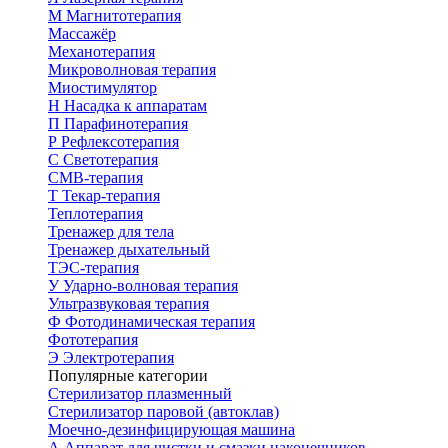
М
Магнитотерапия
Массажёр
Механотерапия
Микроволновая терапия
Миостимулятор
Н
Насадка к аппаратам
П
Парафинотерапия
Р
Рефлексотерапия
С
Светотерапия
СМВ-терапия
Т
Текар-терапия
Теплотерапия
Тренажер для тела
Тренажер дыхательный
ТЭС-терапия
У
Ударно-волновая терапия
Ультразвуковая терапия
Ф
Фотодинамическая терапия
Фототерапия
Э
Электротерапия
Популярные категории
Стерилизатор плазменный
Стерилизатор паровой (автоклав)
Моечно-дезинфицирующая машина
А
Аппарат для чистки и смазки наконечников