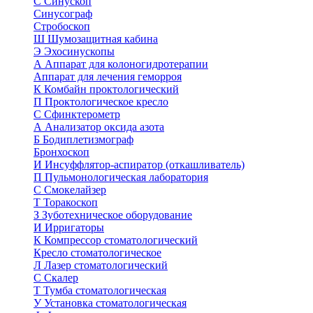
С
Синускоп
Синусограф
Стробоскоп
Ш
Шумозащитная кабина
Э
Эхосинускопы
А
Аппарат для колоногидротерапии
Аппарат для лечения геморроя
К
Комбайн проктологический
П
Проктологическое кресло
С
Сфинктерометр
А
Анализатор оксида азота
Б
Бодиплетизмограф
Бронхоскоп
И
Инсуффлятор-аспиратор (откашливатель)
П
Пульмонологическая лаборатория
С
Смокелайзер
Т
Торакоскоп
З
Зуботехническое оборудование
И
Ирригаторы
К
Компрессор стоматологический
Кресло стоматологическое
Л
Лазер стоматологический
С
Скалер
Т
Тумба стоматологическая
У
Установка стоматологическая