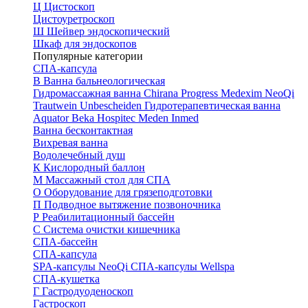
Ц
Цистоскоп
Цистоуретроскоп
Ш
Шейвер эндоскопический
Шкаф для эндоскопов
Популярные категории
СПА-капсула
В
Ванна бальнеологическая
Гидромассажная ванна
Chirana Progress
Medexim
NeoQi
Trautwein
Unbescheiden
Гидротерапевтическая ванна
Aquator
Beka Hospitec
Meden Inmed
Ванна бесконтактная
Вихревая ванна
Водолечебный душ
К
Кислородный баллон
М
Массажный стол для СПА
О
Оборудование для грязеподготовки
П
Подводное вытяжение позвоночника
Р
Реабилитационный бассейн
С
Система очистки кишечника
СПА-бассейн
СПА-капсула
SPA-капсулы NeoQi
СПА-капсулы Wellspa
СПА-кушетка
Г
Гастродуоденоскоп
Гастроскоп