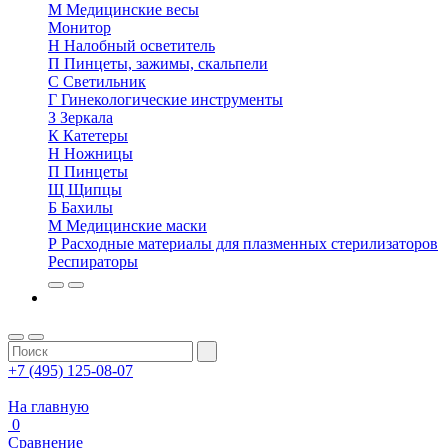
М
Медицинские весы
Монитор
Н
Налобный осветитель
П
Пинцеты, зажимы, скальпели
С
Светильник
Г
Гинекологические инструменты
З
Зеркала
К
Катетеры
Н
Ножницы
П
Пинцеты
Щ
Щипцы
Б
Бахилы
М
Медицинские маски
Р
Расходные материалы для плазменных стерилизаторов
Респираторы
+7 (495) 125-08-07
На главную
0
Сравнение