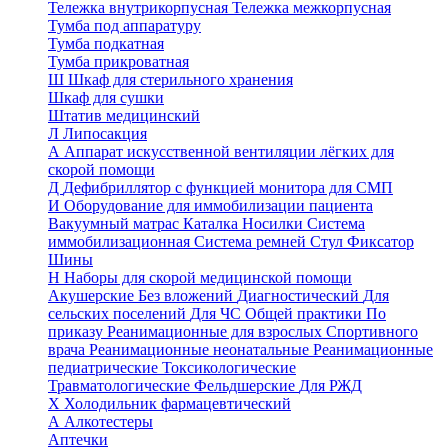
Тележка внутрикорпусная
Тележка межкорпусная
Тумба под аппаратуру
Тумба подкатная
Тумба прикроватная
Ш
Шкаф для стерильного хранения
Шкаф для сушки
Штатив медицинский
Л
Липосакция
А
Аппарат искусственной вентиляции лёгких для
скорой помощи
Д
Дефибриллятор с функцией монитора для СМП
И
Оборудование для иммобилизации пациента
Вакуумный матрас
Каталка
Носилки
Система
иммобилизационная
Система ремней
Стул
Фиксатор
Шины
Н
Наборы для скорой медицинской помощи
Акушерские
Без вложений
Диагностический
Для
сельских поселений
Для ЧС
Общей практики
По
приказу
Реанимационные для взрослых
Спортивного
врача
Реанимационные неонатальные
Реанимационные
педиатрические
Токсикологические
Травматологические
Фельдшерские
Для РЖД
Х
Холодильник фармацевтический
А
Алкотестеры
Аптечки