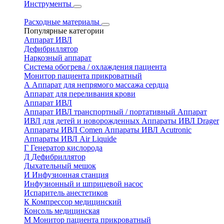
Инструменты
Расходные материалы
Популярные категории
Аппарат ИВЛ
Дефибриллятор
Наркозный аппарат
Система обогрева / охлаждения пациента
Монитор пациента прикроватный
А
Аппарат для непрямого массажа сердца
Аппарат для переливания крови
Аппарат ИВЛ
Аппарат ИВЛ транспортный / портативный
Аппарат
ИВЛ для детей и новорожденных
Аппараты ИВЛ Drager
Аппараты ИВЛ Comen
Аппараты ИВЛ Acutronic
Аппараты ИВЛ Air Liquide
Г
Генератор кислорода
Д
Дефибриллятор
Дыхательный мешок
И
Инфузионная станция
Инфузионный и шприцевой насос
Испаритель анестетиков
К
Компрессор медицинский
Консоль медицинская
М
Монитор пациента прикроватный