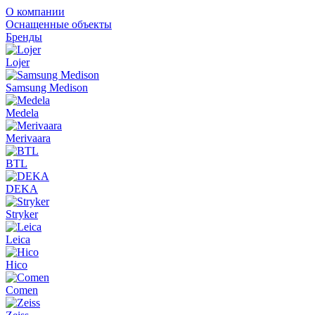
О компании
Оснащенные объекты
Бренды
Lojer
Samsung Medison
Medela
Merivaara
BTL
DEKA
Stryker
Leica
Hico
Comen