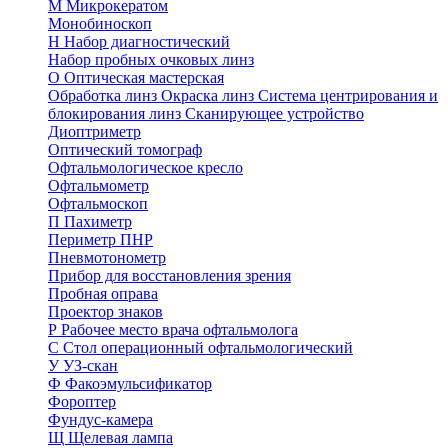
М
Микрокератом
Монобиноскоп
Н
Набор диагностический
Набор пробных очковых линз
О
Оптическая мастерская
Обработка линз
Окраска линз
Система центрирования и
блокирования линз
Сканирующее устройство
Диоптриметр
Оптический томограф
Офтальмологическое кресло
Офтальмометр
Офтальмоскоп
П
Пахиметр
Периметр ПНР
Пневмотонометр
Прибор для восстановления зрения
Пробная оправа
Проектор знаков
Р
Рабочее место врача офтальмолога
С
Стол операционный офтальмологический
У
УЗ-скан
Ф
Факоэмульсификатор
Фороптер
Фундус-камера
Щ
Щелевая лампа