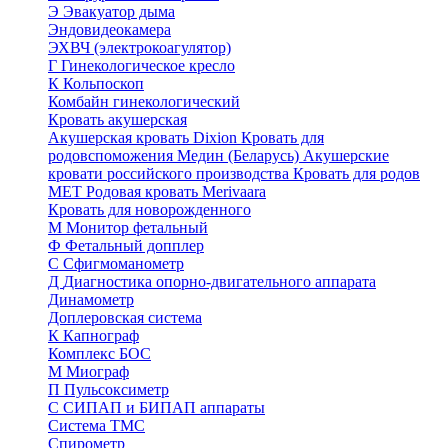
Э
Эвакуатор дыма
Эндовидеокамера
ЭХВЧ (электрокоагулятор)
Г
Гинекологическое кресло
К
Кольпоскоп
Комбайн гинекологический
Кровать акушерская
Акушерская кровать Dixion
Кровать для
родовспоможения Медин (Беларусь)
Акушерские
кровати российского производства
Кровать для родов
МЕТ
Родовая кровать Merivaara
Кровать для новорожденного
М
Монитор фетальный
Ф
Фетальный допплер
C
Cфигмоманометр
Д
Диагностика опорно-двигательного аппарата
Динамометр
Доплеровская система
К
Капнограф
Комплекс БОС
М
Миограф
П
Пульсоксиметр
С
СИПАП и БИПАП аппараты
Система ТМС
Спирометр