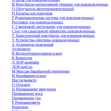
И
Инкубатор интенсивной терапии для новорожденных
О
Облучатель фототерапевтический
П
Палатка кислородная
Р
Реанимационная система для новорожденных
Ростомер для новорожденных
С
Смотровой светильник для новорожденных
Стол для санитарной обработки новорожденных
Т
Транспортный инкубатор для новорожденных
У
Устройства обогрева новорожденных
А
Аспиратор назальный
Аудиометр
В
Видеооториноларингоскоп
К
Камертон
Л
ЛОР-комбайн
ЛОР-кресло
М
Массаж барабанной перепонки
Н
Назофарингоскоп
Нистагмометр
О
Отоскоп
П
Промывание миндалин
Промывание носа
Промывание уха
Р
Риноманометр
Риноскоп