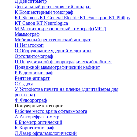
Д
Денситометр
Дентальный рентгеновский аппарат
К
Компьютерный томограф
КТ Siemens
КТ General Electric
КТ Электрон
КТ Philips
КТ Canon
КТ Neurologica
М
Магнитно-резонансный томограф (МРТ)
Маммограф
Мобильный рентгеновский аппарат
Н
Негатоскоп
О
Оборудование ядерной медицины
Ортопантомограф
П
Передвижной флюорографический кабинет
Подвижной маммографический кабинет
Р
Радиовизиограф
Рентген-аппарат
С
С-дуга
У
Устройства печати на пленке (дигитайзеры для
рентгена)
Ф
Флюорограф
Популярные категории
Рабочее место врача офтальмолога
А
Авторефрактометр
Б
Биометр оптический
К
Корнеотопограф
Л
Лазер офтальмологический