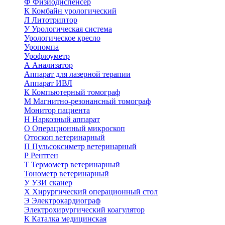
Ф
Физиодиспенсер
К
Комбайн урологический
Л
Литотриптор
У
Урологическая система
Урологическое кресло
Уропомпа
Урофлоуметр
А
Анализатор
Аппарат для лазерной терапии
Аппарат ИВЛ
К
Компьютерный томограф
М
Магнитно-резонансный томограф
Монитор пациента
Н
Наркозный аппарат
О
Операционный микроскоп
Отоскоп ветеринарный
П
Пульсоксиметр ветеринарный
Р
Рентген
Т
Термометр ветеринарный
Тонометр ветеринарный
У
УЗИ сканер
Х
Хирургический операционный стол
Э
Электрокардиограф
Электрохирургический коагулятор
К
Каталка медицинская