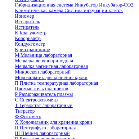
Гибридизационная система
Инкубатор
Инкубатор-СО2
Климатическая камера
Система инкубации клеток
Иономер
Испаритель
Истиратель
К
Коагулометр
Колориметр
Кондуктометр
Криохранилище
М
Мельница лабораторная
Мешалка верхнеприводная
Мешалка магнитная лабораторная
Микроскоп лабораторный
Морозильник для хранения крови
П
Плитка температурная лабораторная
Промыватель планшетов
Р
Размораживатель плазмы
С
Спектрофотометр
Т
Термостат лабораторный
Титратор
Ф
Фотометр
Х
Холодильник для хранения крови
Ц
Центрифуга лабораторная
Ш
Шейкер лабораторный
В
Весы для новорожденных