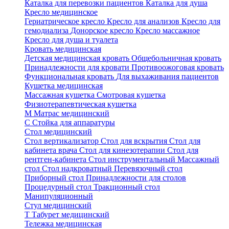
Каталка для перевозки пациентов
Каталка для душа
Кресло медицинское
Гериатрическое кресло
Кресло для анализов
Кресло для
гемодиализа
Донорское кресло
Кресло массажное
Кресло для душа и туалета
Кровать медицинская
Детская медицинская кровать
Общебольничная кровать
Принадлежности для кровати
Противоожоговая кровать
Функциональная кровать
Для выхаживания пациентов
Кушетка медицинская
Массажная кушетка
Смотровая кушетка
Физиотерапевтическая кушетка
М
Матрас медицинский
С
Стойка для аппаратуры
Стол медицинский
Стол вертикализатор
Стол для вскрытия
Стол для
кабинета врача
Стол для кинезотерапии
Стол для
рентген-кабинета
Стол инструментальный
Массажный
стол
Стол надкроватный
Перевязочный стол
Приборный стол
Принадлежности для столов
Процедурный стол
Тракционный стол
Манипуляционный
Стул медицинский
Т
Табурет медицинский
Тележка медицинская