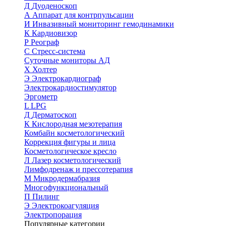
Д
Дуоденоскоп
А
Аппарат для контрпульсации
И
Инвазивный мониторинг гемодинамики
К
Кардиовизор
Р
Реограф
С
Стресс-система
Суточные мониторы АД
Х
Холтер
Э
Электрокардиограф
Электрокардиостимулятор
Эргометр
L
LPG
Д
Дерматоскоп
К
Кислородная мезотерапия
Комбайн косметологический
Коррекция фигуры и лица
Косметологическое кресло
Л
Лазер косметологический
Лимфодренаж и прессотерапия
М
Микродермабразия
Многофункциональный
П
Пилинг
Э
Электрокоагуляция
Электропорация
Популярные категории