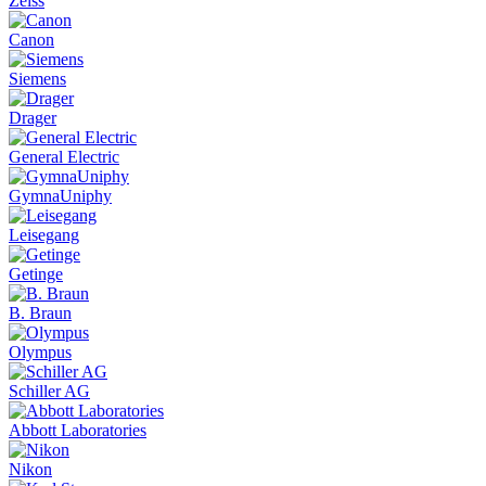
Zeiss
Canon
Siemens
Drager
General Electric
GymnaUniphy
Leisegang
Getinge
B. Braun
Olympus
Schiller AG
Abbott Laboratories
Nikon