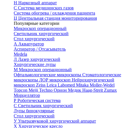
Н
Наркозный аппарат
С
Система медицинских газов
Система обогрева / охлаждения пациента
Ц
Центральная станция мониторирования
Популярные категории
Микроскоп операционный
Светильник хирургический
Стол хирургический
А
Аквапуратор
Аспиратор / Отсасыватель
Medela
Л
Лазер хирургический
Хирургические лупы
М
Микроскоп операционный
Офтальмологические микроскопы
Стоматологические
микроскопы
ЛОР микроскоп
Нейрохирургический
микроскоп
Zeiss
Leica
Labomed
Mitaka
Moller-Wedel
Topcon
Meiji Techno
Орион Медик
Haag-Streit
Zumax
Морцеллятор
Р
Роботическая система
С
Светильник хирургический
Лупы бинокулярные
Стол хирургический
У
Ультразвуковой хирургический аппарат
Х
Хирургическое кресло