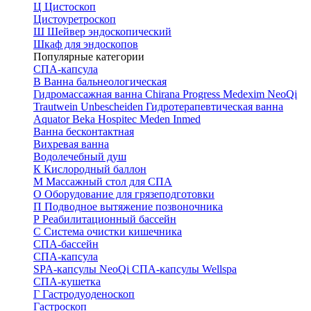
Ц
Цистоскоп
Цистоуретроскоп
Ш
Шейвер эндоскопический
Шкаф для эндоскопов
Популярные категории
СПА-капсула
В
Ванна бальнеологическая
Гидромассажная ванна
Chirana Progress
Medexim
NeoQi
Trautwein
Unbescheiden
Гидротерапевтическая ванна
Aquator
Beka Hospitec
Meden Inmed
Ванна бесконтактная
Вихревая ванна
Водолечебный душ
К
Кислородный баллон
М
Массажный стол для СПА
О
Оборудование для грязеподготовки
П
Подводное вытяжение позвоночника
Р
Реабилитационный бассейн
С
Система очистки кишечника
СПА-бассейн
СПА-капсула
SPA-капсулы NeoQi
СПА-капсулы Wellspa
СПА-кушетка
Г
Гастродуоденоскоп
Гастроскоп