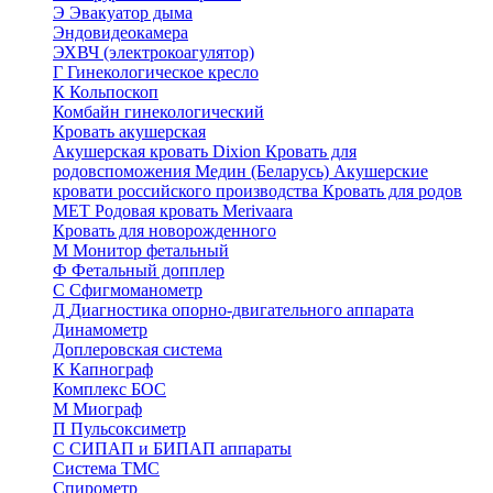
Э
Эвакуатор дыма
Эндовидеокамера
ЭХВЧ (электрокоагулятор)
Г
Гинекологическое кресло
К
Кольпоскоп
Комбайн гинекологический
Кровать акушерская
Акушерская кровать Dixion
Кровать для
родовспоможения Медин (Беларусь)
Акушерские
кровати российского производства
Кровать для родов
МЕТ
Родовая кровать Merivaara
Кровать для новорожденного
М
Монитор фетальный
Ф
Фетальный допплер
C
Cфигмоманометр
Д
Диагностика опорно-двигательного аппарата
Динамометр
Доплеровская система
К
Капнограф
Комплекс БОС
М
Миограф
П
Пульсоксиметр
С
СИПАП и БИПАП аппараты
Система ТМС
Спирометр