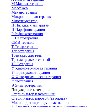
М
Магнитотерапия
Массажёр
Механотерапия
Микроволновая терапия
Миостимулятор
Н
Насадка к аппаратам
П
Парафинотерапия
Р
Рефлексотерапия
С
Светотерапия
СМВ-терапия
Т
Текар-терапия
Теплотерапия
Тренажер для тела
Тренажер дыхательный
ТЭС-терапия
У
Ударно-волновая терапия
Ультразвуковая терапия
Ф
Фотодинамическая терапия
Фототерапия
Э
Электротерапия
Популярные категории
Стерилизатор плазменный
Стерилизатор паровой (автоклав)
Моечно-дезинфицирующая машина
А
Аппарат для чистки и смазки наконечников