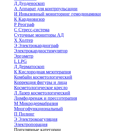
Д
Дуоденоскоп
А
Аппарат для контрпульсации
И
Инвазивный мониторинг гемодинамики
К
Кардиовизор
Р
Реограф
С
Стресс-система
Суточные мониторы АД
Х
Холтер
Э
Электрокардиограф
Электрокардиостимулятор
Эргометр
L
LPG
Д
Дерматоскоп
К
Кислородная мезотерапия
Комбайн косметологический
Коррекция фигуры и лица
Косметологическое кресло
Л
Лазер косметологический
Лимфодренаж и прессотерапия
М
Микродермабразия
Многофункциональный
П
Пилинг
Э
Электрокоагуляция
Электропорация
Популярные категории