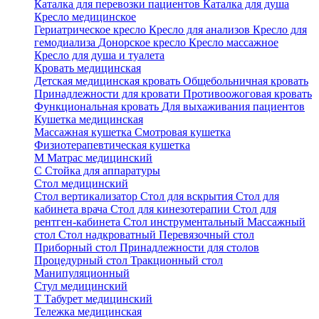
Каталка для перевозки пациентов
Каталка для душа
Кресло медицинское
Гериатрическое кресло
Кресло для анализов
Кресло для
гемодиализа
Донорское кресло
Кресло массажное
Кресло для душа и туалета
Кровать медицинская
Детская медицинская кровать
Общебольничная кровать
Принадлежности для кровати
Противоожоговая кровать
Функциональная кровать
Для выхаживания пациентов
Кушетка медицинская
Массажная кушетка
Смотровая кушетка
Физиотерапевтическая кушетка
М
Матрас медицинский
С
Стойка для аппаратуры
Стол медицинский
Стол вертикализатор
Стол для вскрытия
Стол для
кабинета врача
Стол для кинезотерапии
Стол для
рентген-кабинета
Стол инструментальный
Массажный
стол
Стол надкроватный
Перевязочный стол
Приборный стол
Принадлежности для столов
Процедурный стол
Тракционный стол
Манипуляционный
Стул медицинский
Т
Табурет медицинский
Тележка медицинская