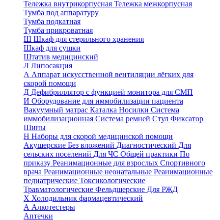
Тележка внутрикорпусная
Тележка межкорпусная
Тумба под аппаратуру
Тумба подкатная
Тумба прикроватная
Ш
Шкаф для стерильного хранения
Шкаф для сушки
Штатив медицинский
Л
Липосакция
А
Аппарат искусственной вентиляции лёгких для
скорой помощи
Д
Дефибриллятор с функцией монитора для СМП
И
Оборудование для иммобилизации пациента
Вакуумный матрас
Каталка
Носилки
Система
иммобилизационная
Система ремней
Стул
Фиксатор
Шины
Н
Наборы для скорой медицинской помощи
Акушерские
Без вложений
Диагностический
Для
сельских поселений
Для ЧС
Общей практики
По
приказу
Реанимационные для взрослых
Спортивного
врача
Реанимационные неонатальные
Реанимационные
педиатрические
Токсикологические
Травматологические
Фельдшерские
Для РЖД
Х
Холодильник фармацевтический
А
Алкотестеры
Аптечки