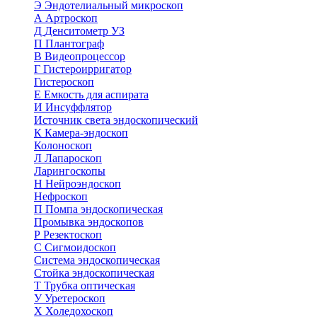
Э
Эндотелиальный микроскоп
А
Артроскоп
Д
Денситометр УЗ
П
Плантограф
В
Видеопроцессор
Г
Гистероирригатор
Гистероскоп
Е
Емкость для аспирата
И
Инсуффлятор
Источник света эндоскопический
К
Камера-эндоскоп
Колоноскоп
Л
Лапароскоп
Ларингоскопы
Н
Нейроэндоскоп
Нефроскоп
П
Помпа эндоскопическая
Промывка эндоскопов
Р
Резектоскоп
С
Сигмоидоскоп
Система эндоскопическая
Стойка эндоскопическая
Т
Трубка оптическая
У
Уретероскоп
Х
Холедохоскоп