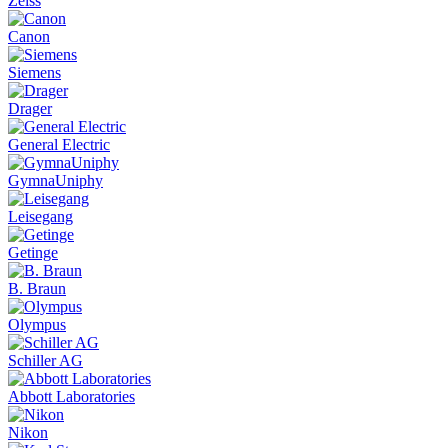
Zeiss
Canon
Siemens
Drager
General Electric
GymnaUniphy
Leisegang
Getinge
B. Braun
Olympus
Schiller AG
Abbott Laboratories
Nikon