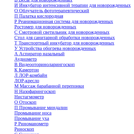
И
Инкубатор интенсивной терапии для новорожденных
О
Облучатель фототерапевтический
П
Палатка кислородная
Р
Реанимационная система для новорожденных
Ростомер для новорожденных
С
Смотровой светильник для новорожденных
Стол для санитарной обработки новорожденных
Т
Транспортный инкубатор для новорожденных
У
Устройства обогрева новорожденных
А
Аспиратор назальный
Аудиометр
В
Видеооториноларингоскоп
К
Камертон
Л
ЛОР-комбайн
ЛОР-кресло
М
Массаж барабанной перепонки
Н
Назофарингоскоп
Нистагмометр
О
Отоскоп
П
Промывание миндалин
Промывание носа
Промывание уха
Р
Риноманометр
Риноскоп