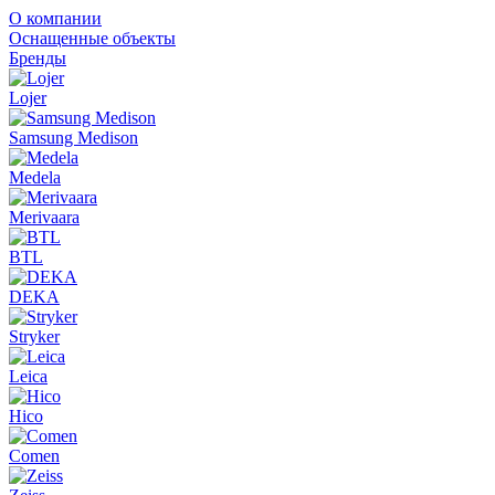
О компании
Оснащенные объекты
Бренды
Lojer
Samsung Medison
Medela
Merivaara
BTL
DEKA
Stryker
Leica
Hico
Comen