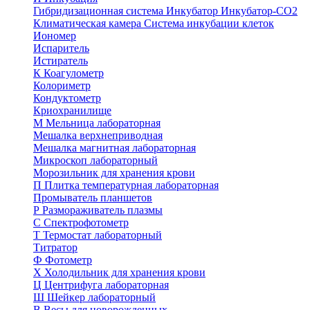
Гибридизационная система
Инкубатор
Инкубатор-СО2
Климатическая камера
Система инкубации клеток
Иономер
Испаритель
Истиратель
К
Коагулометр
Колориметр
Кондуктометр
Криохранилище
М
Мельница лабораторная
Мешалка верхнеприводная
Мешалка магнитная лабораторная
Микроскоп лабораторный
Морозильник для хранения крови
П
Плитка температурная лабораторная
Промыватель планшетов
Р
Размораживатель плазмы
С
Спектрофотометр
Т
Термостат лабораторный
Титратор
Ф
Фотометр
Х
Холодильник для хранения крови
Ц
Центрифуга лабораторная
Ш
Шейкер лабораторный
В
Весы для новорожденных