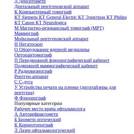
Д
Денситометр
Дентальный рентгеновский аппарат
К
Компьютерный томограф
КТ Siemens
КТ General Electric
КТ Электрон
КТ Philips
КТ Canon
КТ Neurologica
М
Магнитно-резонансный томограф (МРТ)
Маммограф
Мобильный рентгеновский аппарат
Н
Негатоскоп
О
Оборудование ядерной медицины
Ортопантомограф
П
Передвижной флюорографический кабинет
Подвижной маммографический кабинет
Р
Радиовизиограф
Рентген-аппарат
С
С-дуга
У
Устройства печати на пленке (дигитайзеры для
рентгена)
Ф
Флюорограф
Популярные категории
Рабочее место врача офтальмолога
А
Авторефрактометр
Б
Биометр оптический
К
Корнеотопограф
Л
Лазер офтальмологический