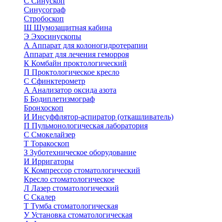
С
Синускоп
Синусограф
Стробоскоп
Ш
Шумозащитная кабина
Э
Эхосинускопы
А
Аппарат для колоногидротерапии
Аппарат для лечения геморроя
К
Комбайн проктологический
П
Проктологическое кресло
С
Сфинктерометр
А
Анализатор оксида азота
Б
Бодиплетизмограф
Бронхоскоп
И
Инсуффлятор-аспиратор (откашливатель)
П
Пульмонологическая лаборатория
С
Смокелайзер
Т
Торакоскоп
З
Зуботехническое оборудование
И
Ирригаторы
К
Компрессор стоматологический
Кресло стоматологическое
Л
Лазер стоматологический
С
Скалер
Т
Тумба стоматологическая
У
Установка стоматологическая