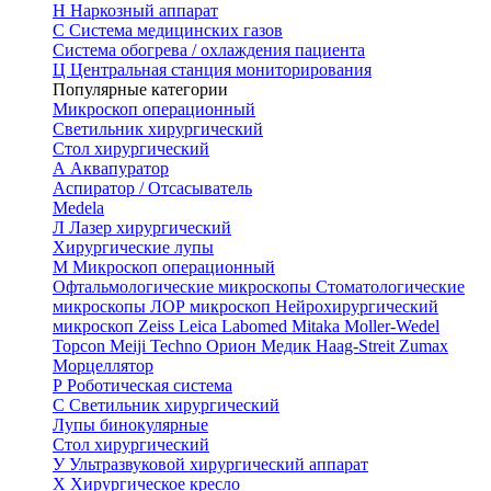
Н
Наркозный аппарат
С
Система медицинских газов
Система обогрева / охлаждения пациента
Ц
Центральная станция мониторирования
Популярные категории
Микроскоп операционный
Светильник хирургический
Стол хирургический
А
Аквапуратор
Аспиратор / Отсасыватель
Medela
Л
Лазер хирургический
Хирургические лупы
М
Микроскоп операционный
Офтальмологические микроскопы
Стоматологические
микроскопы
ЛОР микроскоп
Нейрохирургический
микроскоп
Zeiss
Leica
Labomed
Mitaka
Moller-Wedel
Topcon
Meiji Techno
Орион Медик
Haag-Streit
Zumax
Морцеллятор
Р
Роботическая система
С
Светильник хирургический
Лупы бинокулярные
Стол хирургический
У
Ультразвуковой хирургический аппарат
Х
Хирургическое кресло