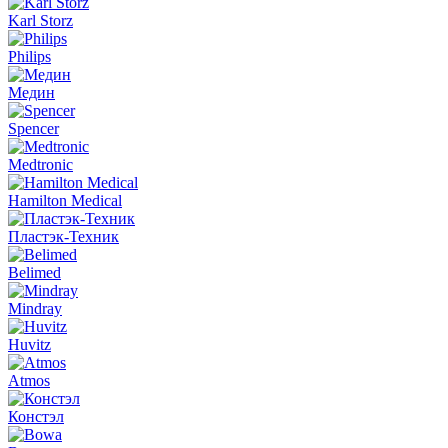
Karl Storz
Philips
Медин
Spencer
Medtronic
Hamilton Medical
Пластэк-Техник
Belimed
Mindray
Huvitz
Atmos
Констэл