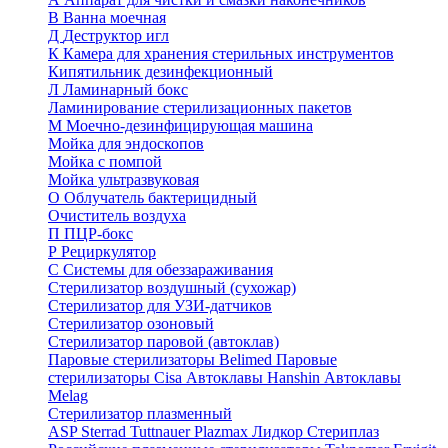
В
Ванна моечная
Д
Деструктор игл
К
Камера для хранения стерильных инструментов
Кипятильник дезинфекционный
Л
Ламинарный бокс
Ламинирование стерилизационных пакетов
М
Моечно-дезинфицирующая машина
Мойка для эндоскопов
Мойка с помпой
Мойка ультразвуковая
О
Облучатель бактерицидный
Очиститель воздуха
П
ПЦР-бокс
Р
Рециркулятор
С
Системы для обеззараживания
Стерилизатор воздушный (сухожар)
Стерилизатор для УЗИ-датчиков
Стерилизатор озоновый
Стерилизатор паровой (автоклав)
Паровые стерилизаторы Belimed
Паровые
стерилизаторы Cisa
Автоклавы Hanshin
Автоклавы
Melag
Стерилизатор плазменный
ASP Sterrad
Tuttnauer Plazmax
Лидкор Стериплаз