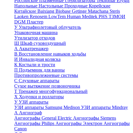
Российские плазменные стерилизаторы
Teknomar
Eryigit
Напольные
Настольные
Проходные
Корейские
Китайские
Baixiang
Biobase
Getinge
Matachana
Steris
Laoken
Renosem
LowTem
Human Meditek
PHS ТЗМОИ
DGM
Пластер
У
Ультрафиолетовый облучатель
Упаковочная машина
Утилизатор отходов
Ш
Шкаф суховоздушный
А
Акватренажер
В
Восстановление навыков ходьбы
И
Инвалидная коляска
К
Костыли и трости
П
Подъемник для ванны
Противопролежневые системы
С
Слуховые аппараты
Сухое вытяжение позвоночника
Т
Тренажер многофункциональный
Х
Ходунки и роллаторы
У
УЗИ аппараты
УЗИ аппараты Samsung Medison
УЗИ аппараты Mindray
А
Ангиограф
Ангиографы General Electric
Ангиографы Siemens
Ангиографы Philips
Ангиографы Электрон
Ангиографы
Canon