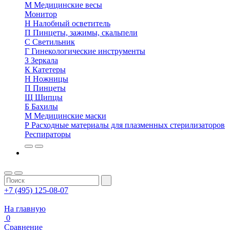
М
Медицинские весы
Монитор
Н
Налобный осветитель
П
Пинцеты, зажимы, скальпели
С
Светильник
Г
Гинекологические инструменты
З
Зеркала
К
Катетеры
Н
Ножницы
П
Пинцеты
Щ
Щипцы
Б
Бахилы
М
Медицинские маски
Р
Расходные материалы для плазменных стерилизаторов
Респираторы
+7 (495) 125-08-07
На главную
0
Сравнение