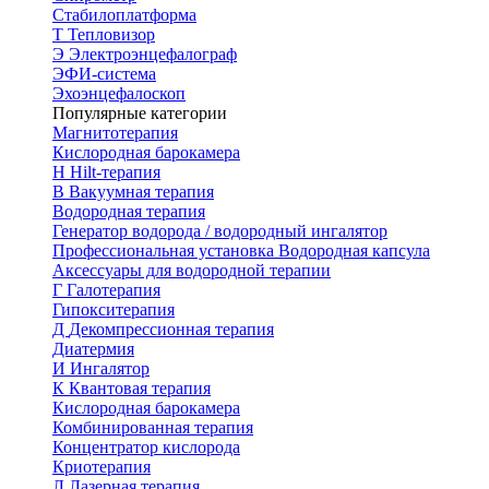
Стабилоплатформа
Т
Тепловизор
Э
Электроэнцефалограф
ЭФИ-система
Эхоэнцефалоскоп
Популярные категории
Магнитотерапия
Кислородная барокамера
H
Hilt-терапия
В
Вакуумная терапия
Водородная терапия
Генератор водорода / водородный ингалятор
Профессиональная установка
Водородная капсула
Аксессуары для водородной терапии
Г
Галотерапия
Гипокситерапия
Д
Декомпрессионная терапия
Диатермия
И
Ингалятор
К
Квантовая терапия
Кислородная барокамера
Комбинированная терапия
Концентратор кислорода
Криотерапия
Л
Лазерная терапия