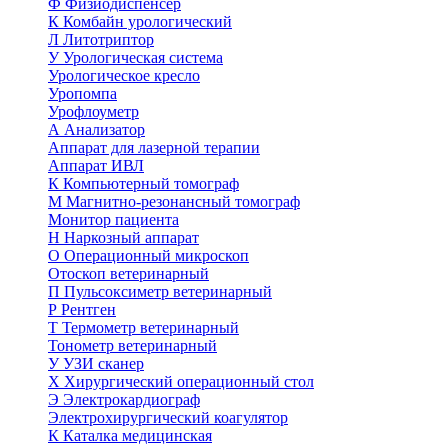
Ф
Физиодиспенсер
К
Комбайн урологический
Л
Литотриптор
У
Урологическая система
Урологическое кресло
Уропомпа
Урофлоуметр
А
Анализатор
Аппарат для лазерной терапии
Аппарат ИВЛ
К
Компьютерный томограф
М
Магнитно-резонансный томограф
Монитор пациента
Н
Наркозный аппарат
О
Операционный микроскоп
Отоскоп ветеринарный
П
Пульсоксиметр ветеринарный
Р
Рентген
Т
Термометр ветеринарный
Тонометр ветеринарный
У
УЗИ сканер
Х
Хирургический операционный стол
Э
Электрокардиограф
Электрохирургический коагулятор
К
Каталка медицинская