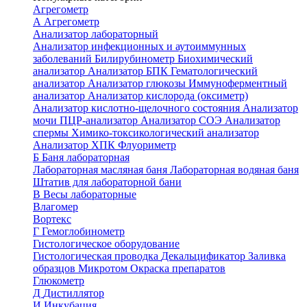
Агрегометр
А
Агрегометр
Анализатор лабораторный
Анализатор инфекционных и аутоиммунных
заболеваний
Билирубинометр
Биохимический
анализатор
Анализатор БПК
Гематологический
анализатор
Анализатор глюкозы
Иммуноферментный
анализатор
Анализатор кислорода (оксиметр)
Анализатор кислотно-щелочного состояния
Анализатор
мочи
ПЦР-анализатор
Анализатор СОЭ
Анализатор
спермы
Химико-токсикологический анализатор
Анализатор ХПК
Флуориметр
Б
Баня лабораторная
Лабораторная масляная баня
Лабораторная водяная баня
Штатив для лабораторной бани
В
Весы лабораторные
Влагомер
Вортекс
Г
Гемоглобинометр
Гистологическое оборудование
Гистологическая проводка
Декальцификатор
Заливка
образцов
Микротом
Окраска препаратов
Глюкометр
Д
Дистиллятор
И
Инкубация