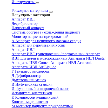
Инструменты
Расходные материалы
Популярные категории
Аппарат ИВЛ
Дефибриллятор
Наркозный аппарат
Система обогрева / охлаждения пациента
Монитор пациента прикроватный
А
Аппарат для непрямого массажа сердца
Аппарат для переливания крови
Аппарат ИВЛ
Аппарат ИВЛ транспортный / портативный
Аппарат
ИВЛ для детей и новорожденных
Аппараты ИВЛ Drager
Аппараты ИВЛ Comen
Аппараты ИВЛ Acutronic
Аппараты ИВЛ Air Liquide
Г
Генератор кислорода
Д
Дефибриллятор
Дыхательный мешок
И
Инфузионная станция
Инфузионный и шприцевой насос
Испаритель анестетиков
К
Компрессор медицинский
Консоль медицинская
М
Монитор пациента прикроватный