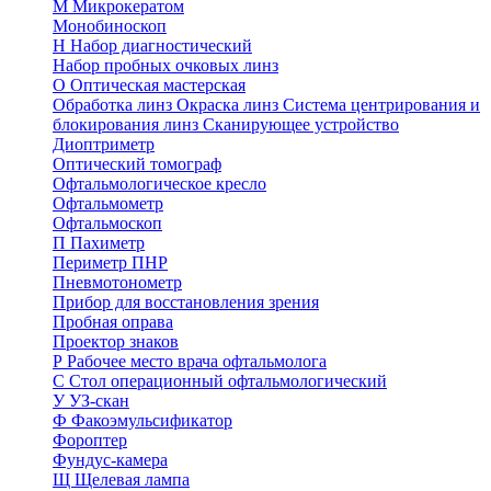
М
Микрокератом
Монобиноскоп
Н
Набор диагностический
Набор пробных очковых линз
О
Оптическая мастерская
Обработка линз
Окраска линз
Система центрирования и
блокирования линз
Сканирующее устройство
Диоптриметр
Оптический томограф
Офтальмологическое кресло
Офтальмометр
Офтальмоскоп
П
Пахиметр
Периметр ПНР
Пневмотонометр
Прибор для восстановления зрения
Пробная оправа
Проектор знаков
Р
Рабочее место врача офтальмолога
С
Стол операционный офтальмологический
У
УЗ-скан
Ф
Факоэмульсификатор
Фороптер
Фундус-камера
Щ
Щелевая лампа