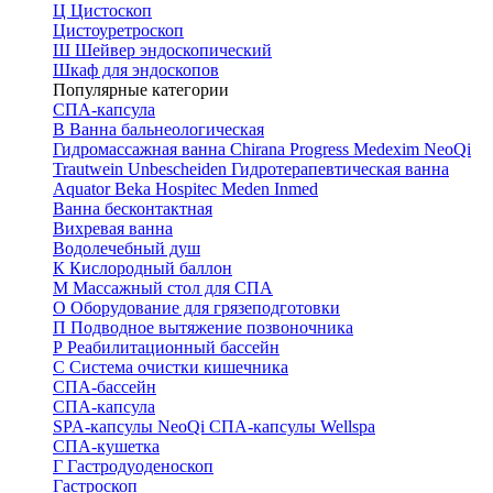
Ц
Цистоскоп
Цистоуретроскоп
Ш
Шейвер эндоскопический
Шкаф для эндоскопов
Популярные категории
СПА-капсула
В
Ванна бальнеологическая
Гидромассажная ванна
Chirana Progress
Medexim
NeoQi
Trautwein
Unbescheiden
Гидротерапевтическая ванна
Aquator
Beka Hospitec
Meden Inmed
Ванна бесконтактная
Вихревая ванна
Водолечебный душ
К
Кислородный баллон
М
Массажный стол для СПА
О
Оборудование для грязеподготовки
П
Подводное вытяжение позвоночника
Р
Реабилитационный бассейн
С
Система очистки кишечника
СПА-бассейн
СПА-капсула
SPA-капсулы NeoQi
СПА-капсулы Wellspa
СПА-кушетка
Г
Гастродуоденоскоп
Гастроскоп