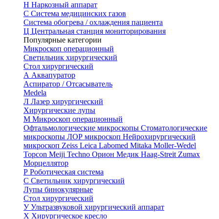
Н
Наркозный аппарат
С
Система медицинских газов
Система обогрева / охлаждения пациента
Ц
Центральная станция мониторирования
Популярные категории
Микроскоп операционный
Светильник хирургический
Стол хирургический
А
Аквапуратор
Аспиратор / Отсасыватель
Medela
Л
Лазер хирургический
Хирургические лупы
М
Микроскоп операционный
Офтальмологические микроскопы
Стоматологические
микроскопы
ЛОР микроскоп
Нейрохирургический
микроскоп
Zeiss
Leica
Labomed
Mitaka
Moller-Wedel
Topcon
Meiji Techno
Орион Медик
Haag-Streit
Zumax
Морцеллятор
Р
Роботическая система
С
Светильник хирургический
Лупы бинокулярные
Стол хирургический
У
Ультразвуковой хирургический аппарат
Х
Хирургическое кресло