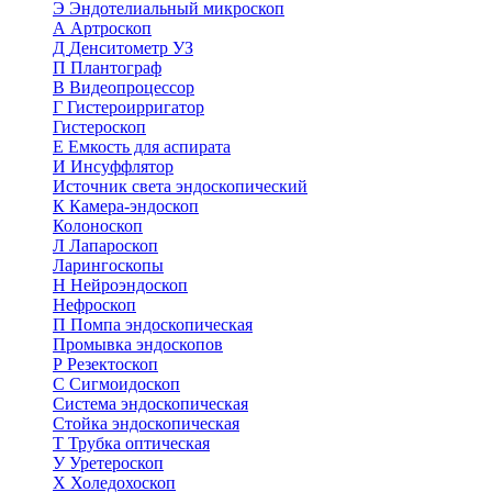
Э
Эндотелиальный микроскоп
А
Артроскоп
Д
Денситометр УЗ
П
Плантограф
В
Видеопроцессор
Г
Гистероирригатор
Гистероскоп
Е
Емкость для аспирата
И
Инсуффлятор
Источник света эндоскопический
К
Камера-эндоскоп
Колоноскоп
Л
Лапароскоп
Ларингоскопы
Н
Нейроэндоскоп
Нефроскоп
П
Помпа эндоскопическая
Промывка эндоскопов
Р
Резектоскоп
С
Сигмоидоскоп
Система эндоскопическая
Стойка эндоскопическая
Т
Трубка оптическая
У
Уретероскоп
Х
Холедохоскоп