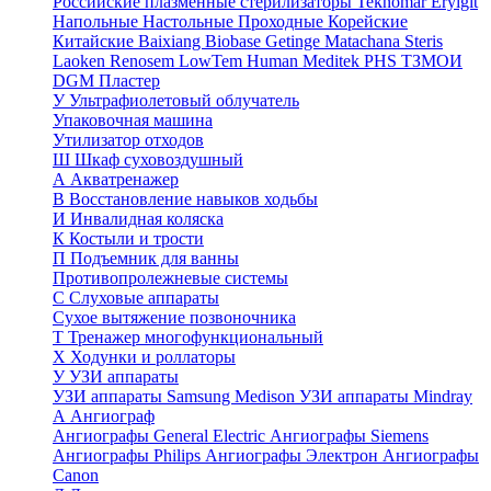
Российские плазменные стерилизаторы
Teknomar
Eryigit
Напольные
Настольные
Проходные
Корейские
Китайские
Baixiang
Biobase
Getinge
Matachana
Steris
Laoken
Renosem
LowTem
Human Meditek
PHS ТЗМОИ
DGM
Пластер
У
Ультрафиолетовый облучатель
Упаковочная машина
Утилизатор отходов
Ш
Шкаф суховоздушный
А
Акватренажер
В
Восстановление навыков ходьбы
И
Инвалидная коляска
К
Костыли и трости
П
Подъемник для ванны
Противопролежневые системы
С
Слуховые аппараты
Сухое вытяжение позвоночника
Т
Тренажер многофункциональный
Х
Ходунки и роллаторы
У
УЗИ аппараты
УЗИ аппараты Samsung Medison
УЗИ аппараты Mindray
А
Ангиограф
Ангиографы General Electric
Ангиографы Siemens
Ангиографы Philips
Ангиографы Электрон
Ангиографы
Canon