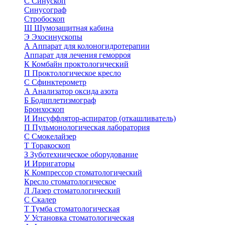
С
Синускоп
Синусограф
Стробоскоп
Ш
Шумозащитная кабина
Э
Эхосинускопы
А
Аппарат для колоногидротерапии
Аппарат для лечения геморроя
К
Комбайн проктологический
П
Проктологическое кресло
С
Сфинктерометр
А
Анализатор оксида азота
Б
Бодиплетизмограф
Бронхоскоп
И
Инсуффлятор-аспиратор (откашливатель)
П
Пульмонологическая лаборатория
С
Смокелайзер
Т
Торакоскоп
З
Зуботехническое оборудование
И
Ирригаторы
К
Компрессор стоматологический
Кресло стоматологическое
Л
Лазер стоматологический
С
Скалер
Т
Тумба стоматологическая
У
Установка стоматологическая