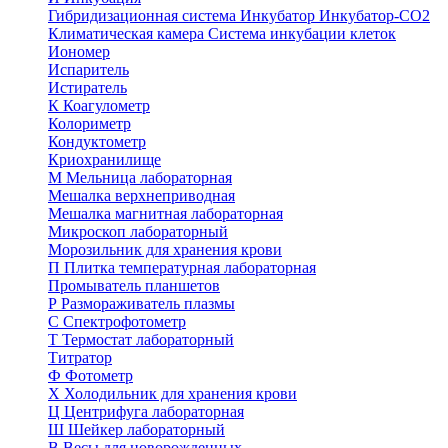
Гибридизационная система
Инкубатор
Инкубатор-СО2
Климатическая камера
Система инкубации клеток
Иономер
Испаритель
Истиратель
К
Коагулометр
Колориметр
Кондуктометр
Криохранилище
М
Мельница лабораторная
Мешалка верхнеприводная
Мешалка магнитная лабораторная
Микроскоп лабораторный
Морозильник для хранения крови
П
Плитка температурная лабораторная
Промыватель планшетов
Р
Размораживатель плазмы
С
Спектрофотометр
Т
Термостат лабораторный
Титратор
Ф
Фотометр
Х
Холодильник для хранения крови
Ц
Центрифуга лабораторная
Ш
Шейкер лабораторный
В
Весы для новорожденных