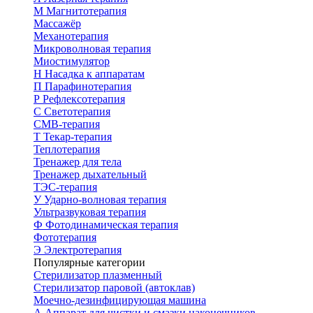
М
Магнитотерапия
Массажёр
Механотерапия
Микроволновая терапия
Миостимулятор
Н
Насадка к аппаратам
П
Парафинотерапия
Р
Рефлексотерапия
С
Светотерапия
СМВ-терапия
Т
Текар-терапия
Теплотерапия
Тренажер для тела
Тренажер дыхательный
ТЭС-терапия
У
Ударно-волновая терапия
Ультразвуковая терапия
Ф
Фотодинамическая терапия
Фототерапия
Э
Электротерапия
Популярные категории
Стерилизатор плазменный
Стерилизатор паровой (автоклав)
Моечно-дезинфицирующая машина
А
Аппарат для чистки и смазки наконечников