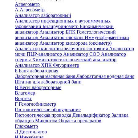
Агрегометр
А
Агрегометр
Анализатор лабораторный
Анализатор инфекционных и аутоиммунных
заболеваний
Билирубинометр
Биохимический
анализатор
Анализатор БПК
Гематологический
анализатор
Анализатор глюкозы
Иммуноферментный
анализатор
Анализатор кислорода (оксиметр)
Анализатор кислотно-щелочного состояния
Анализатор
мочи
ПЦР-анализатор
Анализатор СОЭ
Анализатор
спермы
Химико-токсикологический анализатор
Анализатор ХПК
Флуориметр
Б
Баня лабораторная
Лабораторная масляная баня
Лабораторная водяная баня
Штатив для лабораторной бани
В
Весы лабораторные
Влагомер
Вортекс
Г
Гемоглобинометр
Гистологическое оборудование
Гистологическая проводка
Декальцификатор
Заливка
образцов
Микротом
Окраска препаратов
Глюкометр
Д
Дистиллятор
И
Инкубация