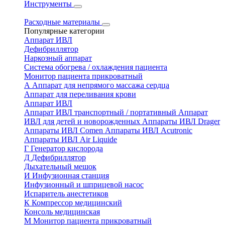
Инструменты
Расходные материалы
Популярные категории
Аппарат ИВЛ
Дефибриллятор
Наркозный аппарат
Система обогрева / охлаждения пациента
Монитор пациента прикроватный
А
Аппарат для непрямого массажа сердца
Аппарат для переливания крови
Аппарат ИВЛ
Аппарат ИВЛ транспортный / портативный
Аппарат
ИВЛ для детей и новорожденных
Аппараты ИВЛ Drager
Аппараты ИВЛ Comen
Аппараты ИВЛ Acutronic
Аппараты ИВЛ Air Liquide
Г
Генератор кислорода
Д
Дефибриллятор
Дыхательный мешок
И
Инфузионная станция
Инфузионный и шприцевой насос
Испаритель анестетиков
К
Компрессор медицинский
Консоль медицинская
М
Монитор пациента прикроватный