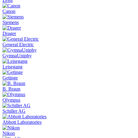
Zeiss
Canon
Siemens
Drager
General Electric
GymnaUniphy
Leisegang
Getinge
B. Braun
Olympus
Schiller AG
Abbott Laboratories
Nikon