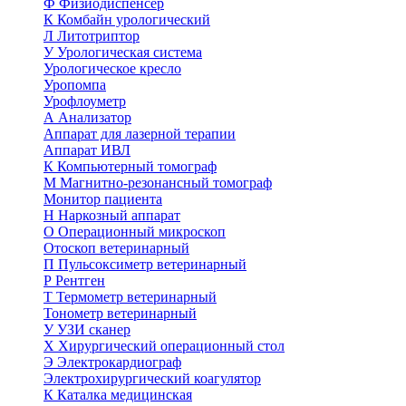
Ф
Физиодиспенсер
К
Комбайн урологический
Л
Литотриптор
У
Урологическая система
Урологическое кресло
Уропомпа
Урофлоуметр
А
Анализатор
Аппарат для лазерной терапии
Аппарат ИВЛ
К
Компьютерный томограф
М
Магнитно-резонансный томограф
Монитор пациента
Н
Наркозный аппарат
О
Операционный микроскоп
Отоскоп ветеринарный
П
Пульсоксиметр ветеринарный
Р
Рентген
Т
Термометр ветеринарный
Тонометр ветеринарный
У
УЗИ сканер
Х
Хирургический операционный стол
Э
Электрокардиограф
Электрохирургический коагулятор
К
Каталка медицинская