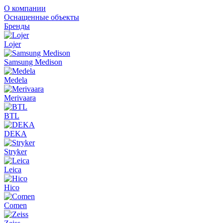
О компании
Оснащенные объекты
Бренды
Lojer
Samsung Medison
Medela
Merivaara
BTL
DEKA
Stryker
Leica
Hico
Comen