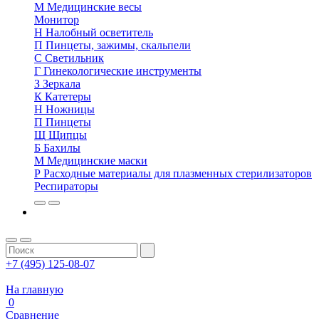
М
Медицинские весы
Монитор
Н
Налобный осветитель
П
Пинцеты, зажимы, скальпели
С
Светильник
Г
Гинекологические инструменты
З
Зеркала
К
Катетеры
Н
Ножницы
П
Пинцеты
Щ
Щипцы
Б
Бахилы
М
Медицинские маски
Р
Расходные материалы для плазменных стерилизаторов
Респираторы
+7 (495) 125-08-07
На главную
0
Сравнение