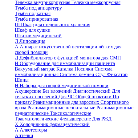
Тележка внутрикорпусная
Тележка межкорпусная
Тумба под аппаратуру
Тумба подкатная
Тумба прикроватная
Ш
Шкаф для стерильного хранения
Шкаф для сушки
Штатив медицинский
Л
Липосакция
А
Аппарат искусственной вентиляции лёгких для
скорой помощи
Д
Дефибриллятор с функцией монитора для СМП
И
Оборудование для иммобилизации пациента
Вакуумный матрас
Каталка
Носилки
Система
иммобилизационная
Система ремней
Стул
Фиксатор
Шины
Н
Наборы для скорой медицинской помощи
Акушерские
Без вложений
Диагностический
Для
сельских поселений
Для ЧС
Общей практики
По
приказу
Реанимационные для взрослых
Спортивного
врача
Реанимационные неонатальные
Реанимационные
педиатрические
Токсикологические
Травматологические
Фельдшерские
Для РЖД
Х
Холодильник фармацевтический
А
Алкотестеры
Аптечки