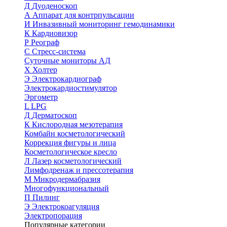
Д
Дуоденоскоп
А
Аппарат для контрпульсации
И
Инвазивный мониторинг гемодинамики
К
Кардиовизор
Р
Реограф
С
Стресс-система
Суточные мониторы АД
Х
Холтер
Э
Электрокардиограф
Электрокардиостимулятор
Эргометр
L
LPG
Д
Дерматоскоп
К
Кислородная мезотерапия
Комбайн косметологический
Коррекция фигуры и лица
Косметологическое кресло
Л
Лазер косметологический
Лимфодренаж и прессотерапия
М
Микродермабразия
Многофункциональный
П
Пилинг
Э
Электрокоагуляция
Электропорация
Популярные категории