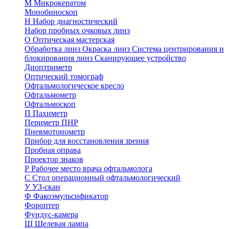
М
Микрокератом
Монобиноскоп
Н
Набор диагностический
Набор пробных очковых линз
О
Оптическая мастерская
Обработка линз
Окраска линз
Система центрирования и
блокирования линз
Сканирующее устройство
Диоптриметр
Оптический томограф
Офтальмологическое кресло
Офтальмометр
Офтальмоскоп
П
Пахиметр
Периметр ПНР
Пневмотонометр
Прибор для восстановления зрения
Пробная оправа
Проектор знаков
Р
Рабочее место врача офтальмолога
С
Стол операционный офтальмологический
У
УЗ-скан
Ф
Факоэмульсификатор
Фороптер
Фундус-камера
Щ
Щелевая лампа