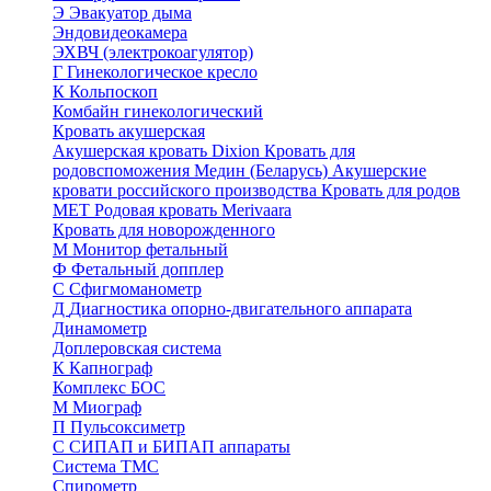
Э
Эвакуатор дыма
Эндовидеокамера
ЭХВЧ (электрокоагулятор)
Г
Гинекологическое кресло
К
Кольпоскоп
Комбайн гинекологический
Кровать акушерская
Акушерская кровать Dixion
Кровать для
родовспоможения Медин (Беларусь)
Акушерские
кровати российского производства
Кровать для родов
МЕТ
Родовая кровать Merivaara
Кровать для новорожденного
М
Монитор фетальный
Ф
Фетальный допплер
C
Cфигмоманометр
Д
Диагностика опорно-двигательного аппарата
Динамометр
Доплеровская система
К
Капнограф
Комплекс БОС
М
Миограф
П
Пульсоксиметр
С
СИПАП и БИПАП аппараты
Система ТМС
Спирометр