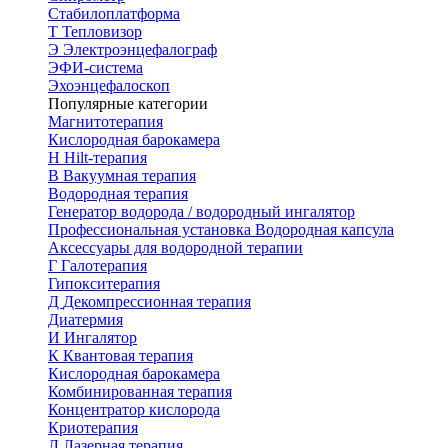
Стабилоплатформа
Т
Тепловизор
Э
Электроэнцефалограф
ЭФИ-система
Эхоэнцефалоскоп
Популярные категории
Магнитотерапия
Кислородная барокамера
H
Hilt-терапия
В
Вакуумная терапия
Водородная терапия
Генератор водорода / водородный ингалятор
Профессиональная установка
Водородная капсула
Аксессуары для водородной терапии
Г
Галотерапия
Гипокситерапия
Д
Декомпрессионная терапия
Диатермия
И
Ингалятор
К
Квантовая терапия
Кислородная барокамера
Комбинированная терапия
Концентратор кислорода
Криотерапия
Л
Лазерная терапия