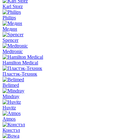
Karl Storz
Philips
Медин
Spencer
Medtronic
Hamilton Medical
Пластэк-Техник
Belimed
Mindray
Huvitz
Atmos
Констэл