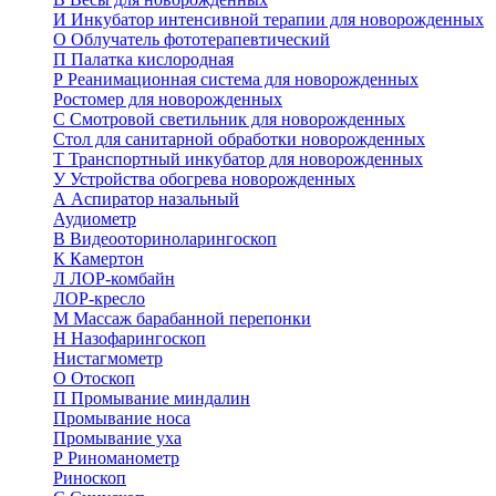
И
Инкубатор интенсивной терапии для новорожденных
О
Облучатель фототерапевтический
П
Палатка кислородная
Р
Реанимационная система для новорожденных
Ростомер для новорожденных
С
Смотровой светильник для новорожденных
Стол для санитарной обработки новорожденных
Т
Транспортный инкубатор для новорожденных
У
Устройства обогрева новорожденных
А
Аспиратор назальный
Аудиометр
В
Видеооториноларингоскоп
К
Камертон
Л
ЛОР-комбайн
ЛОР-кресло
М
Массаж барабанной перепонки
Н
Назофарингоскоп
Нистагмометр
О
Отоскоп
П
Промывание миндалин
Промывание носа
Промывание уха
Р
Риноманометр
Риноскоп