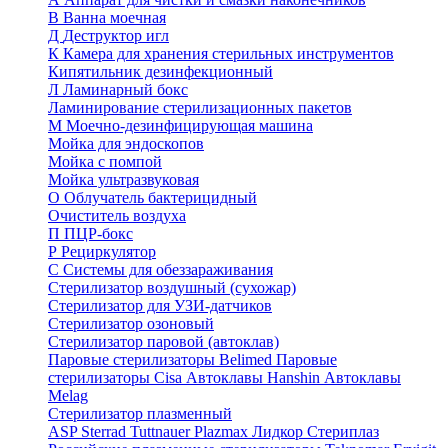
В
Ванна моечная
Д
Деструктор игл
К
Камера для хранения стерильных инструментов
Кипятильник дезинфекционный
Л
Ламинарный бокс
Ламинирование стерилизационных пакетов
М
Моечно-дезинфицирующая машина
Мойка для эндоскопов
Мойка с помпой
Мойка ультразвуковая
О
Облучатель бактерицидный
Очиститель воздуха
П
ПЦР-бокс
Р
Рециркулятор
С
Системы для обеззараживания
Стерилизатор воздушный (сухожар)
Стерилизатор для УЗИ-датчиков
Стерилизатор озоновый
Стерилизатор паровой (автоклав)
Паровые стерилизаторы Belimed
Паровые
стерилизаторы Cisa
Автоклавы Hanshin
Автоклавы
Melag
Стерилизатор плазменный
ASP Sterrad
Tuttnauer Plazmax
Лидкор Стериплаз