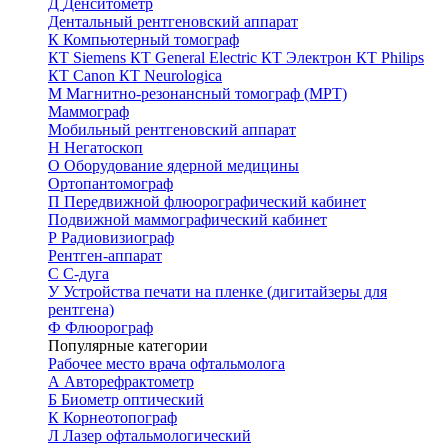
Д
Денситометр
Дентальный рентгеновский аппарат
К
Компьютерный томограф
КТ Siemens
КТ General Electric
КТ Электрон
КТ Philips
КТ Canon
КТ Neurologica
М
Магнитно-резонансный томограф (МРТ)
Маммограф
Мобильный рентгеновский аппарат
Н
Негатоскоп
О
Оборудование ядерной медицины
Ортопантомограф
П
Передвижной флюорографический кабинет
Подвижной маммографический кабинет
Р
Радиовизиограф
Рентген-аппарат
С
С-дуга
У
Устройства печати на пленке (дигитайзеры для
рентгена)
Ф
Флюорограф
Популярные категории
Рабочее место врача офтальмолога
А
Авторефрактометр
Б
Биометр оптический
К
Корнеотопограф
Л
Лазер офтальмологический