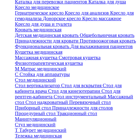
Каталка для перевозки пациентов
Каталка для душа
Кресло медицинское
Гериатрическое кресло
Кресло для анализов
Кресло для
гемодиализа
Донорское кресло
Кресло массажное
Кресло для душа и туалета
Кровать медицинская
Детская медицинская кровать
Общебольничная кровать
Принадлежности для кровати
Противоожоговая кровать
Функциональная кровать
Для выхаживания пациентов
Кушетка медицинская
Массажная кушетка
Смотровая кушетка
Физиотерапевтическая кушетка
М
Матрас медицинский
С
Стойка для аппаратуры
Стол медицинский
Стол вертикализатор
Стол для вскрытия
Стол для
кабинета врача
Стол для кинезотерапии
Стол для
рентген-кабинета
Стол инструментальный
Массажный
стол
Стол надкроватный
Перевязочный стол
Приборный стол
Принадлежности для столов
Процедурный стол
Тракционный стол
Манипуляционный
Стул медицинский
Т
Табурет медицинский
Тележка медицинская