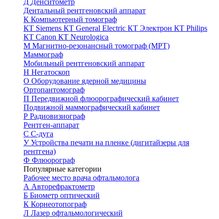
Д
Денситометр
Дентальный рентгеновский аппарат
К
Компьютерный томограф
КТ Siemens
КТ General Electric
КТ Электрон
КТ Philips
КТ Canon
КТ Neurologica
М
Магнитно-резонансный томограф (МРТ)
Маммограф
Мобильный рентгеновский аппарат
Н
Негатоскоп
О
Оборудование ядерной медицины
Ортопантомограф
П
Передвижной флюорографический кабинет
Подвижной маммографический кабинет
Р
Радиовизиограф
Рентген-аппарат
С
С-дуга
У
Устройства печати на пленке (дигитайзеры для
рентгена)
Ф
Флюорограф
Популярные категории
Рабочее место врача офтальмолога
А
Авторефрактометр
Б
Биометр оптический
К
Корнеотопограф
Л
Лазер офтальмологический