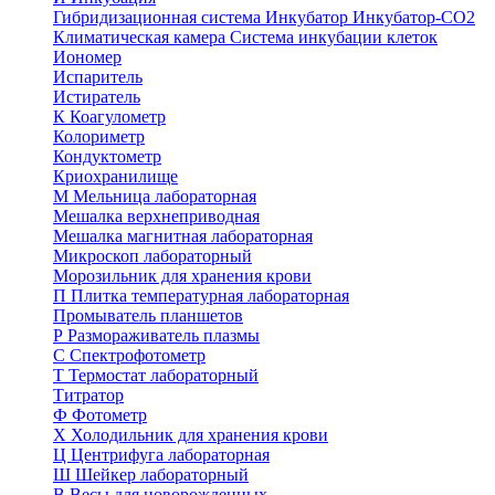
Гибридизационная система
Инкубатор
Инкубатор-СО2
Климатическая камера
Система инкубации клеток
Иономер
Испаритель
Истиратель
К
Коагулометр
Колориметр
Кондуктометр
Криохранилище
М
Мельница лабораторная
Мешалка верхнеприводная
Мешалка магнитная лабораторная
Микроскоп лабораторный
Морозильник для хранения крови
П
Плитка температурная лабораторная
Промыватель планшетов
Р
Размораживатель плазмы
С
Спектрофотометр
Т
Термостат лабораторный
Титратор
Ф
Фотометр
Х
Холодильник для хранения крови
Ц
Центрифуга лабораторная
Ш
Шейкер лабораторный
В
Весы для новорожденных