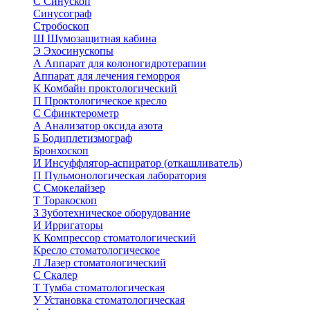
С
Синускоп
Синусограф
Стробоскоп
Ш
Шумозащитная кабина
Э
Эхосинускопы
А
Аппарат для колоногидротерапии
Аппарат для лечения геморроя
К
Комбайн проктологический
П
Проктологическое кресло
С
Сфинктерометр
А
Анализатор оксида азота
Б
Бодиплетизмограф
Бронхоскоп
И
Инсуффлятор-аспиратор (откашливатель)
П
Пульмонологическая лаборатория
С
Смокелайзер
Т
Торакоскоп
З
Зуботехническое оборудование
И
Ирригаторы
К
Компрессор стоматологический
Кресло стоматологическое
Л
Лазер стоматологический
С
Скалер
Т
Тумба стоматологическая
У
Установка стоматологическая