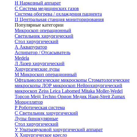
Н
Наркозный аппарат
С
Система медицинских газов
Система обогрева / охлаждения пациента
Ц
Центральная станция мониторирования
Популярные категории
Микроскоп операционный
Светильник хирургический
Стол хирургический
А
Аквапуратор
Аспиратор / Отсасыватель
Medela
Л
Лазер хирургический
Хирургические лупы
М
Микроскоп операционный
Офтальмологические микроскопы
Стоматологические
микроскопы
ЛОР микроскоп
Нейрохирургический
микроскоп
Zeiss
Leica
Labomed
Mitaka
Moller-Wedel
Topcon
Meiji Techno
Орион Медик
Haag-Streit
Zumax
Морцеллятор
Р
Роботическая система
С
Светильник хирургический
Лупы бинокулярные
Стол хирургический
У
Ультразвуковой хирургический аппарат
Х
Хирургическое кресло