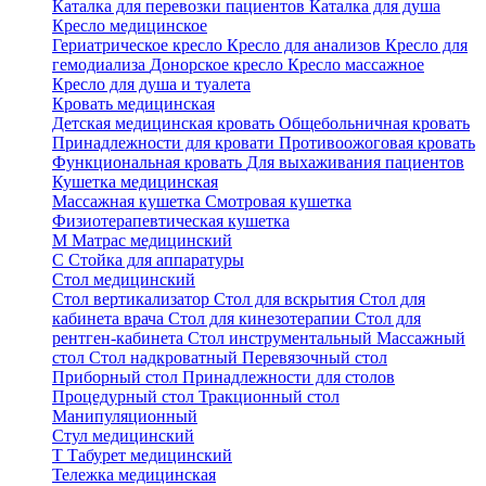
Каталка для перевозки пациентов
Каталка для душа
Кресло медицинское
Гериатрическое кресло
Кресло для анализов
Кресло для
гемодиализа
Донорское кресло
Кресло массажное
Кресло для душа и туалета
Кровать медицинская
Детская медицинская кровать
Общебольничная кровать
Принадлежности для кровати
Противоожоговая кровать
Функциональная кровать
Для выхаживания пациентов
Кушетка медицинская
Массажная кушетка
Смотровая кушетка
Физиотерапевтическая кушетка
М
Матрас медицинский
С
Стойка для аппаратуры
Стол медицинский
Стол вертикализатор
Стол для вскрытия
Стол для
кабинета врача
Стол для кинезотерапии
Стол для
рентген-кабинета
Стол инструментальный
Массажный
стол
Стол надкроватный
Перевязочный стол
Приборный стол
Принадлежности для столов
Процедурный стол
Тракционный стол
Манипуляционный
Стул медицинский
Т
Табурет медицинский
Тележка медицинская