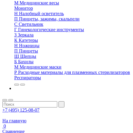
М
Медицинские весы
Монитор
Н
Налобный осветитель
П
Пинцеты, зажимы, скальпели
С
Светильник
Г
Гинекологические инструменты
З
Зеркала
К
Катетеры
Н
Ножницы
П
Пинцеты
Щ
Щипцы
Б
Бахилы
М
Медицинские маски
Р
Расходные материалы для плазменных стерилизаторов
Респираторы
+7 (495) 125-08-07
На главную
0
Сравнение