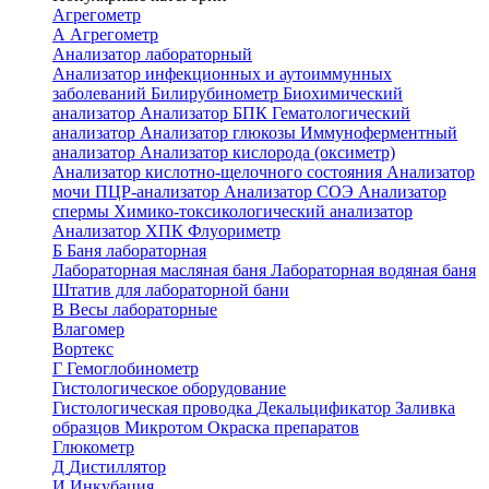
Агрегометр
А
Агрегометр
Анализатор лабораторный
Анализатор инфекционных и аутоиммунных
заболеваний
Билирубинометр
Биохимический
анализатор
Анализатор БПК
Гематологический
анализатор
Анализатор глюкозы
Иммуноферментный
анализатор
Анализатор кислорода (оксиметр)
Анализатор кислотно-щелочного состояния
Анализатор
мочи
ПЦР-анализатор
Анализатор СОЭ
Анализатор
спермы
Химико-токсикологический анализатор
Анализатор ХПК
Флуориметр
Б
Баня лабораторная
Лабораторная масляная баня
Лабораторная водяная баня
Штатив для лабораторной бани
В
Весы лабораторные
Влагомер
Вортекс
Г
Гемоглобинометр
Гистологическое оборудование
Гистологическая проводка
Декальцификатор
Заливка
образцов
Микротом
Окраска препаратов
Глюкометр
Д
Дистиллятор
И
Инкубация