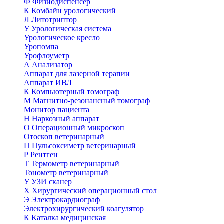
Ф
Физиодиспенсер
К
Комбайн урологический
Л
Литотриптор
У
Урологическая система
Урологическое кресло
Уропомпа
Урофлоуметр
А
Анализатор
Аппарат для лазерной терапии
Аппарат ИВЛ
К
Компьютерный томограф
М
Магнитно-резонансный томограф
Монитор пациента
Н
Наркозный аппарат
О
Операционный микроскоп
Отоскоп ветеринарный
П
Пульсоксиметр ветеринарный
Р
Рентген
Т
Термометр ветеринарный
Тонометр ветеринарный
У
УЗИ сканер
Х
Хирургический операционный стол
Э
Электрокардиограф
Электрохирургический коагулятор
К
Каталка медицинская