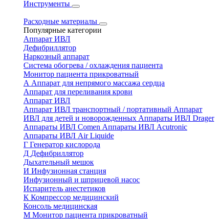
Инструменты
Расходные материалы
Популярные категории
Аппарат ИВЛ
Дефибриллятор
Наркозный аппарат
Система обогрева / охлаждения пациента
Монитор пациента прикроватный
А
Аппарат для непрямого массажа сердца
Аппарат для переливания крови
Аппарат ИВЛ
Аппарат ИВЛ транспортный / портативный
Аппарат
ИВЛ для детей и новорожденных
Аппараты ИВЛ Drager
Аппараты ИВЛ Comen
Аппараты ИВЛ Acutronic
Аппараты ИВЛ Air Liquide
Г
Генератор кислорода
Д
Дефибриллятор
Дыхательный мешок
И
Инфузионная станция
Инфузионный и шприцевой насос
Испаритель анестетиков
К
Компрессор медицинский
Консоль медицинская
М
Монитор пациента прикроватный