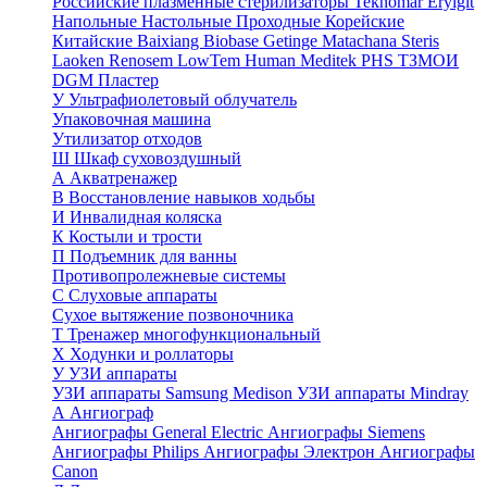
Российские плазменные стерилизаторы
Teknomar
Eryigit
Напольные
Настольные
Проходные
Корейские
Китайские
Baixiang
Biobase
Getinge
Matachana
Steris
Laoken
Renosem
LowTem
Human Meditek
PHS ТЗМОИ
DGM
Пластер
У
Ультрафиолетовый облучатель
Упаковочная машина
Утилизатор отходов
Ш
Шкаф суховоздушный
А
Акватренажер
В
Восстановление навыков ходьбы
И
Инвалидная коляска
К
Костыли и трости
П
Подъемник для ванны
Противопролежневые системы
С
Слуховые аппараты
Сухое вытяжение позвоночника
Т
Тренажер многофункциональный
Х
Ходунки и роллаторы
У
УЗИ аппараты
УЗИ аппараты Samsung Medison
УЗИ аппараты Mindray
А
Ангиограф
Ангиографы General Electric
Ангиографы Siemens
Ангиографы Philips
Ангиографы Электрон
Ангиографы
Canon