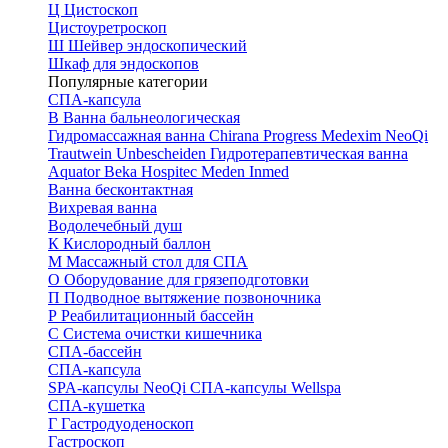
Ц
Цистоскоп
Цистоуретроскоп
Ш
Шейвер эндоскопический
Шкаф для эндоскопов
Популярные категории
СПА-капсула
В
Ванна бальнеологическая
Гидромассажная ванна
Chirana Progress
Medexim
NeoQi
Trautwein
Unbescheiden
Гидротерапевтическая ванна
Aquator
Beka Hospitec
Meden Inmed
Ванна бесконтактная
Вихревая ванна
Водолечебный душ
К
Кислородный баллон
М
Массажный стол для СПА
О
Оборудование для грязеподготовки
П
Подводное вытяжение позвоночника
Р
Реабилитационный бассейн
С
Система очистки кишечника
СПА-бассейн
СПА-капсула
SPA-капсулы NeoQi
СПА-капсулы Wellspa
СПА-кушетка
Г
Гастродуоденоскоп
Гастроскоп