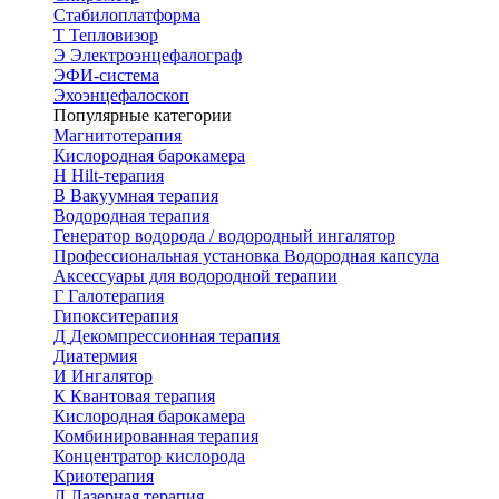
Стабилоплатформа
Т
Тепловизор
Э
Электроэнцефалограф
ЭФИ-система
Эхоэнцефалоскоп
Популярные категории
Магнитотерапия
Кислородная барокамера
H
Hilt-терапия
В
Вакуумная терапия
Водородная терапия
Генератор водорода / водородный ингалятор
Профессиональная установка
Водородная капсула
Аксессуары для водородной терапии
Г
Галотерапия
Гипокситерапия
Д
Декомпрессионная терапия
Диатермия
И
Ингалятор
К
Квантовая терапия
Кислородная барокамера
Комбинированная терапия
Концентратор кислорода
Криотерапия
Л
Лазерная терапия