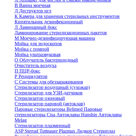
В
Ванна моечная
Д
Деструктор игл
К
Камера для хранения стерильных инструментов
Кипятильник дезинфекционный
Л
Ламинарный бокс
Ламинирование стерилизационных пакетов
М
Моечно-дезинфицирующая машина
Мойка для эндоскопов
Мойка с помпой
Мойка ультразвуковая
О
Облучатель бактерицидный
Очиститель воздуха
П
ПЦР-бокс
Р
Рециркулятор
С
Системы для обеззараживания
Стерилизатор воздушный (сухожар)
Стерилизатор для УЗИ-датчиков
Стерилизатор озоновый
Стерилизатор паровой (автоклав)
Паровые стерилизаторы Belimed
Паровые
стерилизаторы Cisa
Автоклавы Hanshin
Автоклавы
Melag
Стерилизатор плазменный
ASP Sterrad
Tuttnauer Plazmax
Лидкор Стериплаз