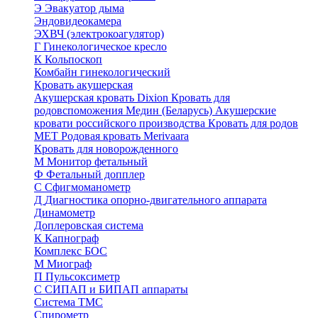
Э
Эвакуатор дыма
Эндовидеокамера
ЭХВЧ (электрокоагулятор)
Г
Гинекологическое кресло
К
Кольпоскоп
Комбайн гинекологический
Кровать акушерская
Акушерская кровать Dixion
Кровать для
родовспоможения Медин (Беларусь)
Акушерские
кровати российского производства
Кровать для родов
МЕТ
Родовая кровать Merivaara
Кровать для новорожденного
М
Монитор фетальный
Ф
Фетальный допплер
C
Cфигмоманометр
Д
Диагностика опорно-двигательного аппарата
Динамометр
Доплеровская система
К
Капнограф
Комплекс БОС
М
Миограф
П
Пульсоксиметр
С
СИПАП и БИПАП аппараты
Система ТМС
Спирометр