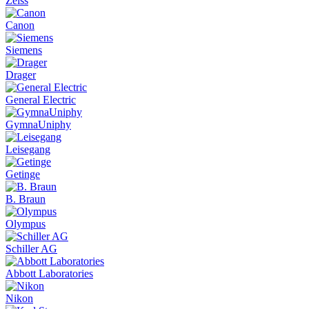
Zeiss
Canon
Siemens
Drager
General Electric
GymnaUniphy
Leisegang
Getinge
B. Braun
Olympus
Schiller AG
Abbott Laboratories
Nikon