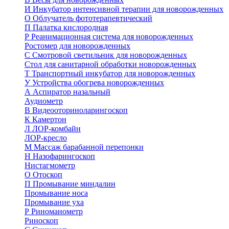
И
Инкубатор интенсивной терапии для новорожденных
О
Облучатель фототерапевтический
П
Палатка кислородная
Р
Реанимационная система для новорожденных
Ростомер для новорожденных
С
Смотровой светильник для новорожденных
Стол для санитарной обработки новорожденных
Т
Транспортный инкубатор для новорожденных
У
Устройства обогрева новорожденных
А
Аспиратор назальный
Аудиометр
В
Видеооториноларингоскоп
К
Камертон
Л
ЛОР-комбайн
ЛОР-кресло
М
Массаж барабанной перепонки
Н
Назофарингоскоп
Нистагмометр
О
Отоскоп
П
Промывание миндалин
Промывание носа
Промывание уха
Р
Риноманометр
Риноскоп