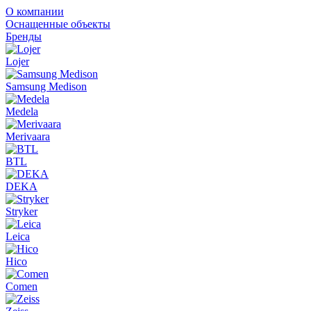
О компании
Оснащенные объекты
Бренды
Lojer
Samsung Medison
Medela
Merivaara
BTL
DEKA
Stryker
Leica
Hico
Comen