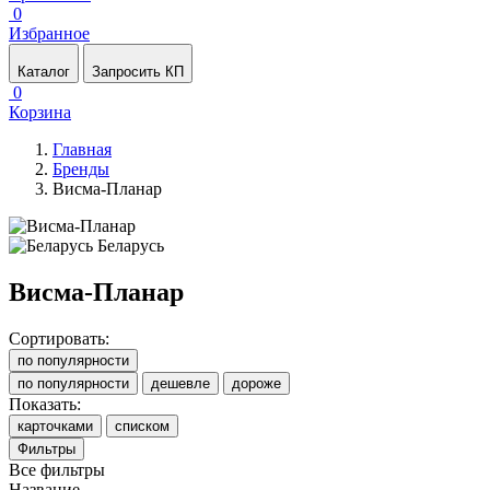
0
Избранное
Каталог
Запросить КП
0
Корзина
Главная
Бренды
Висма-Планар
Беларусь
Висма-Планар
Сортировать:
по популярности
по популярности
дешевле
дороже
Показать:
карточками
списком
Фильтры
Все фильтры
Название