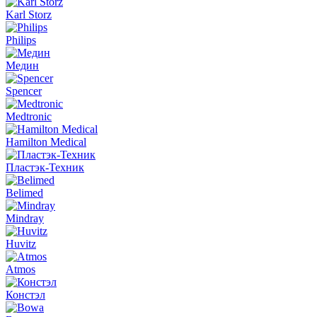
Karl Storz
Philips
Медин
Spencer
Medtronic
Hamilton Medical
Пластэк-Техник
Belimed
Mindray
Huvitz
Atmos
Констэл