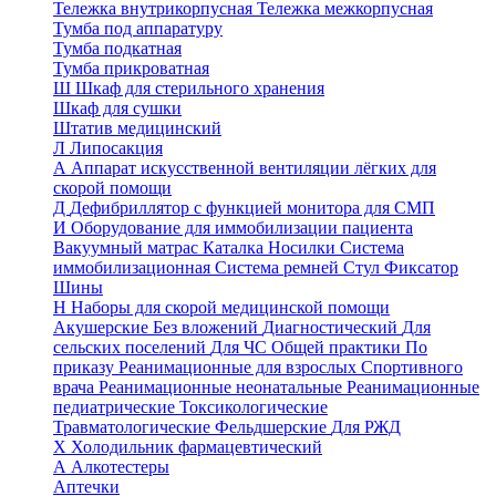
Тележка внутрикорпусная
Тележка межкорпусная
Тумба под аппаратуру
Тумба подкатная
Тумба прикроватная
Ш
Шкаф для стерильного хранения
Шкаф для сушки
Штатив медицинский
Л
Липосакция
А
Аппарат искусственной вентиляции лёгких для
скорой помощи
Д
Дефибриллятор с функцией монитора для СМП
И
Оборудование для иммобилизации пациента
Вакуумный матрас
Каталка
Носилки
Система
иммобилизационная
Система ремней
Стул
Фиксатор
Шины
Н
Наборы для скорой медицинской помощи
Акушерские
Без вложений
Диагностический
Для
сельских поселений
Для ЧС
Общей практики
По
приказу
Реанимационные для взрослых
Спортивного
врача
Реанимационные неонатальные
Реанимационные
педиатрические
Токсикологические
Травматологические
Фельдшерские
Для РЖД
Х
Холодильник фармацевтический
А
Алкотестеры
Аптечки