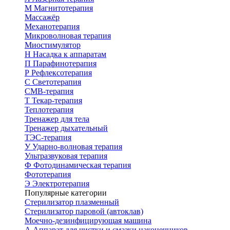
М
Магнитотерапия
Массажёр
Механотерапия
Микроволновая терапия
Миостимулятор
Н
Насадка к аппаратам
П
Парафинотерапия
Р
Рефлексотерапия
С
Светотерапия
СМВ-терапия
Т
Текар-терапия
Теплотерапия
Тренажер для тела
Тренажер дыхательный
ТЭС-терапия
У
Ударно-волновая терапия
Ультразвуковая терапия
Ф
Фотодинамическая терапия
Фототерапия
Э
Электротерапия
Популярные категории
Стерилизатор плазменный
Стерилизатор паровой (автоклав)
Моечно-дезинфицирующая машина
А
Аппарат для чистки и смазки наконечников