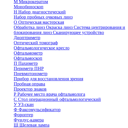
М
Микрокератом
Монобиноскоп
Н
Набор диагностический
Набор пробных очковых линз
О
Оптическая мастерская
Обработка линз
Окраска линз
Система центрирования и
блокирования линз
Сканирующее устройство
Диоптриметр
Оптический томограф
Офтальмологическое кресло
Офтальмометр
Офтальмоскоп
П
Пахиметр
Периметр ПНР
Пневмотонометр
Прибор для восстановления зрения
Пробная оправа
Проектор знаков
Р
Рабочее место врача офтальмолога
С
Стол операционный офтальмологический
У
УЗ-скан
Ф
Факоэмульсификатор
Фороптер
Фундус-камера
Щ
Щелевая лампа