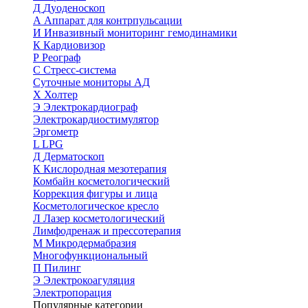
Д
Дуоденоскоп
А
Аппарат для контрпульсации
И
Инвазивный мониторинг гемодинамики
К
Кардиовизор
Р
Реограф
С
Стресс-система
Суточные мониторы АД
Х
Холтер
Э
Электрокардиограф
Электрокардиостимулятор
Эргометр
L
LPG
Д
Дерматоскоп
К
Кислородная мезотерапия
Комбайн косметологический
Коррекция фигуры и лица
Косметологическое кресло
Л
Лазер косметологический
Лимфодренаж и прессотерапия
М
Микродермабразия
Многофункциональный
П
Пилинг
Э
Электрокоагуляция
Электропорация
Популярные категории