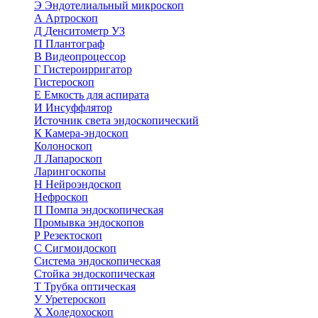
Э
Эндотелиальный микроскоп
А
Артроскоп
Д
Денситометр УЗ
П
Плантограф
В
Видеопроцессор
Г
Гистероирригатор
Гистероскоп
Е
Емкость для аспирата
И
Инсуффлятор
Источник света эндоскопический
К
Камера-эндоскоп
Колоноскоп
Л
Лапароскоп
Ларингоскопы
Н
Нейроэндоскоп
Нефроскоп
П
Помпа эндоскопическая
Промывка эндоскопов
Р
Резектоскоп
С
Сигмоидоскоп
Система эндоскопическая
Стойка эндоскопическая
Т
Трубка оптическая
У
Уретероскоп
Х
Холедохоскоп