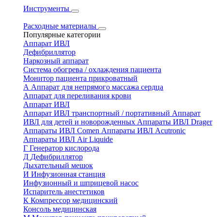
Инструменты
Расходные материалы
Популярные категории
Аппарат ИВЛ
Дефибриллятор
Наркозный аппарат
Система обогрева / охлаждения пациента
Монитор пациента прикроватный
А
Аппарат для непрямого массажа сердца
Аппарат для переливания крови
Аппарат ИВЛ
Аппарат ИВЛ транспортный / портативный
Аппарат
ИВЛ для детей и новорожденных
Аппараты ИВЛ Drager
Аппараты ИВЛ Comen
Аппараты ИВЛ Acutronic
Аппараты ИВЛ Air Liquide
Г
Генератор кислорода
Д
Дефибриллятор
Дыхательный мешок
И
Инфузионная станция
Инфузионный и шприцевой насос
Испаритель анестетиков
К
Компрессор медицинский
Консоль медицинская