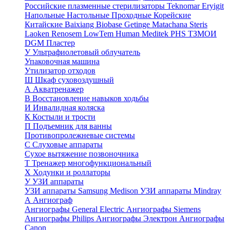
Российские плазменные стерилизаторы
Teknomar
Eryigit
Напольные
Настольные
Проходные
Корейские
Китайские
Baixiang
Biobase
Getinge
Matachana
Steris
Laoken
Renosem
LowTem
Human Meditek
PHS ТЗМОИ
DGM
Пластер
У
Ультрафиолетовый облучатель
Упаковочная машина
Утилизатор отходов
Ш
Шкаф суховоздушный
А
Акватренажер
В
Восстановление навыков ходьбы
И
Инвалидная коляска
К
Костыли и трости
П
Подъемник для ванны
Противопролежневые системы
С
Слуховые аппараты
Сухое вытяжение позвоночника
Т
Тренажер многофункциональный
Х
Ходунки и роллаторы
У
УЗИ аппараты
УЗИ аппараты Samsung Medison
УЗИ аппараты Mindray
А
Ангиограф
Ангиографы General Electric
Ангиографы Siemens
Ангиографы Philips
Ангиографы Электрон
Ангиографы
Canon