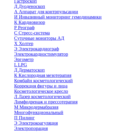
Гастроскоп
Д
Дуоденоскоп
А
Аппарат для контрпульсации
И
Инвазивный мониторинг гемодинамики
К
Кардиовизор
Р
Реограф
С
Стресс-система
Суточные мониторы АД
Х
Холтер
Э
Электрокардиограф
Электрокардиостимулятор
Эргометр
L
LPG
Д
Дерматоскоп
К
Кислородная мезотерапия
Комбайн косметологический
Коррекция фигуры и лица
Косметологическое кресло
Л
Лазер косметологический
Лимфодренаж и прессотерапия
М
Микродермабразия
Многофункциональный
П
Пилинг
Э
Электрокоагуляция
Электропорация