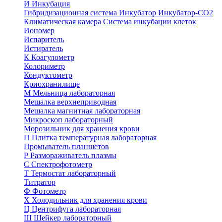
И
Инкубация
Гибридизационная система
Инкубатор
Инкубатор-СО2
Климатическая камера
Система инкубации клеток
Иономер
Испаритель
Истиратель
К
Коагулометр
Колориметр
Кондуктометр
Криохранилище
М
Мельница лабораторная
Мешалка верхнеприводная
Мешалка магнитная лабораторная
Микроскоп лабораторный
Морозильник для хранения крови
П
Плитка температурная лабораторная
Промыватель планшетов
Р
Размораживатель плазмы
С
Спектрофотометр
Т
Термостат лабораторный
Титратор
Ф
Фотометр
Х
Холодильник для хранения крови
Ц
Центрифуга лабораторная
Ш
Шейкер лабораторный