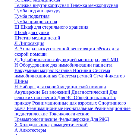
Тележка внутрикорпусная
Тележка межкорпусная
Тумба под аппаратуру
Тумба подкатная
Тумба прикроватная
Ш
Шкаф для стерильного хранения
Шкаф для сушки
Штатив медицинский
Л
Липосакция
А
Аппарат искусственной вентиляции лёгких для
скорой помощи
Д
Дефибриллятор с функцией монитора для СМП
И
Оборудование для иммобилизации пациента
Вакуумный матрас
Каталка
Носилки
Система
иммобилизационная
Система ремней
Стул
Фиксатор
Шины
Н
Наборы для скорой медицинской помощи
Акушерские
Без вложений
Диагностический
Для
сельских поселений
Для ЧС
Общей практики
По
приказу
Реанимационные для взрослых
Спортивного
врача
Реанимационные неонатальные
Реанимационные
педиатрические
Токсикологические
Травматологические
Фельдшерские
Для РЖД
Х
Холодильник фармацевтический
А
Алкотестеры