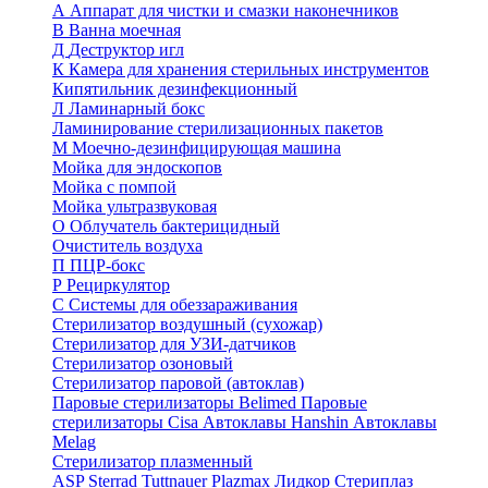
А
Аппарат для чистки и смазки наконечников
В
Ванна моечная
Д
Деструктор игл
К
Камера для хранения стерильных инструментов
Кипятильник дезинфекционный
Л
Ламинарный бокс
Ламинирование стерилизационных пакетов
М
Моечно-дезинфицирующая машина
Мойка для эндоскопов
Мойка с помпой
Мойка ультразвуковая
О
Облучатель бактерицидный
Очиститель воздуха
П
ПЦР-бокс
Р
Рециркулятор
С
Системы для обеззараживания
Стерилизатор воздушный (сухожар)
Стерилизатор для УЗИ-датчиков
Стерилизатор озоновый
Стерилизатор паровой (автоклав)
Паровые стерилизаторы Belimed
Паровые
стерилизаторы Cisa
Автоклавы Hanshin
Автоклавы
Melag
Стерилизатор плазменный
ASP Sterrad
Tuttnauer Plazmax
Лидкор Стериплаз