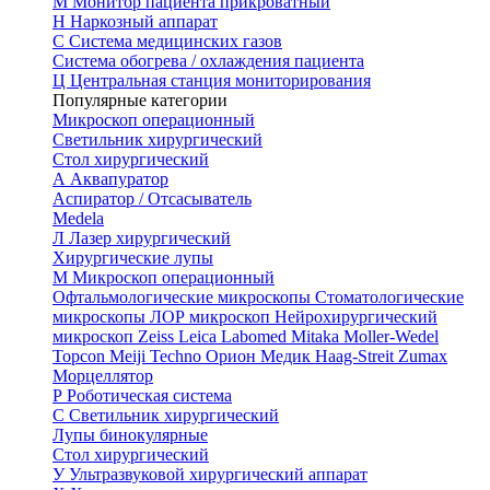
М
Монитор пациента прикроватный
Н
Наркозный аппарат
С
Система медицинских газов
Система обогрева / охлаждения пациента
Ц
Центральная станция мониторирования
Популярные категории
Микроскоп операционный
Светильник хирургический
Стол хирургический
А
Аквапуратор
Аспиратор / Отсасыватель
Medela
Л
Лазер хирургический
Хирургические лупы
М
Микроскоп операционный
Офтальмологические микроскопы
Стоматологические
микроскопы
ЛОР микроскоп
Нейрохирургический
микроскоп
Zeiss
Leica
Labomed
Mitaka
Moller-Wedel
Topcon
Meiji Techno
Орион Медик
Haag-Streit
Zumax
Морцеллятор
Р
Роботическая система
С
Светильник хирургический
Лупы бинокулярные
Стол хирургический
У
Ультразвуковой хирургический аппарат