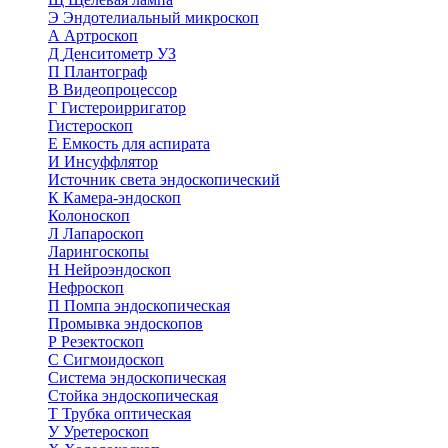
Э
Эндотелиальный микроскоп
А
Артроскоп
Д
Денситометр УЗ
П
Плантограф
В
Видеопроцессор
Г
Гистероирригатор
Гистероскоп
Е
Емкость для аспирата
И
Инсуффлятор
Источник света эндоскопический
К
Камера-эндоскоп
Колоноскоп
Л
Лапароскоп
Ларингоскопы
Н
Нейроэндоскоп
Нефроскоп
П
Помпа эндоскопическая
Промывка эндоскопов
Р
Резектоскоп
С
Сигмоидоскоп
Система эндоскопическая
Стойка эндоскопическая
Т
Трубка оптическая
У
Уретероскоп