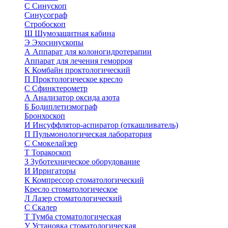
С
Синускоп
Синусограф
Стробоскоп
Ш
Шумозащитная кабина
Э
Эхосинускопы
А
Аппарат для колоногидротерапии
Аппарат для лечения геморроя
К
Комбайн проктологический
П
Проктологическое кресло
С
Сфинктерометр
А
Анализатор оксида азота
Б
Бодиплетизмограф
Бронхоскоп
И
Инсуффлятор-аспиратор (откашливатель)
П
Пульмонологическая лаборатория
С
Смокелайзер
Т
Торакоскоп
З
Зуботехническое оборудование
И
Ирригаторы
К
Компрессор стоматологический
Кресло стоматологическое
Л
Лазер стоматологический
С
Скалер
Т
Тумба стоматологическая
У
Установка стоматологическая