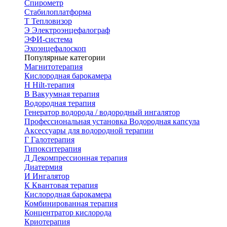
Спирометр
Стабилоплатформа
Т
Тепловизор
Э
Электроэнцефалограф
ЭФИ-система
Эхоэнцефалоскоп
Популярные категории
Магнитотерапия
Кислородная барокамера
H
Hilt-терапия
В
Вакуумная терапия
Водородная терапия
Генератор водорода / водородный ингалятор
Профессиональная установка
Водородная капсула
Аксессуары для водородной терапии
Г
Галотерапия
Гипокситерапия
Д
Декомпрессионная терапия
Диатермия
И
Ингалятор
К
Квантовая терапия
Кислородная барокамера
Комбинированная терапия
Концентратор кислорода
Криотерапия