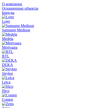
О компании
Оснащенные объекты
Бренды
Lojer
Samsung Medison
Medela
Merivaara
BTL
DEKA
Stryker
Leica
Hico
Comen