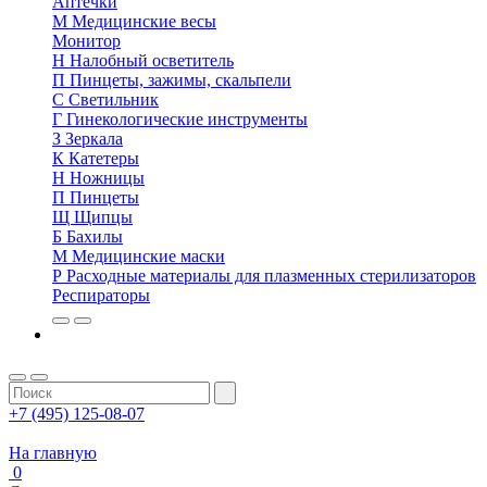
Аптечки
М
Медицинские весы
Монитор
Н
Налобный осветитель
П
Пинцеты, зажимы, скальпели
С
Светильник
Г
Гинекологические инструменты
З
Зеркала
К
Катетеры
Н
Ножницы
П
Пинцеты
Щ
Щипцы
Б
Бахилы
М
Медицинские маски
Р
Расходные материалы для плазменных стерилизаторов
Респираторы
+7 (495) 125-08-07
На главную
0