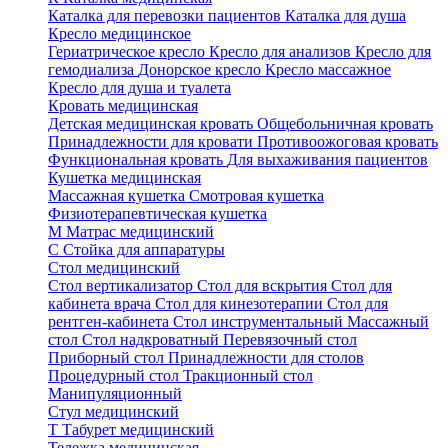
Каталка для перевозки пациентов
Каталка для душа
Кресло медицинское
Гериатрическое кресло
Кресло для анализов
Кресло для
гемодиализа
Донорское кресло
Кресло массажное
Кресло для душа и туалета
Кровать медицинская
Детская медицинская кровать
Общебольничная кровать
Принадлежности для кровати
Противоожоговая кровать
Функциональная кровать
Для выхаживания пациентов
Кушетка медицинская
Массажная кушетка
Смотровая кушетка
Физиотерапевтическая кушетка
М
Матрас медицинский
С
Стойка для аппаратуры
Стол медицинский
Стол вертикализатор
Стол для вскрытия
Стол для
кабинета врача
Стол для кинезотерапии
Стол для
рентген-кабинета
Стол инструментальный
Массажный
стол
Стол надкроватный
Перевязочный стол
Приборный стол
Принадлежности для столов
Процедурный стол
Тракционный стол
Манипуляционный
Стул медицинский
Т
Табурет медицинский
Тележка медицинская