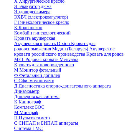
Х
Хирургическое кресло
Э
Эвакуатор дыма
Эндовидеокамера
ЭХВЧ (электрокоагулятор)
Г
Гинекологическое кресло
К
Кольпоскоп
Комбайн гинекологический
Кровать акушерская
Акушерская кровать Dixion
Кровать для
родовспоможения Медин (Беларусь)
Акушерские
кровати российского производства
Кровать для родов
МЕТ
Родовая кровать Merivaara
Кровать для новорожденного
М
Монитор фетальный
Ф
Фетальный допплер
C
Cфигмоманометр
Д
Диагностика опорно-двигательного аппарата
Динамометр
Доплеровская система
К
Капнограф
Комплекс БОС
М
Миограф
П
Пульсоксиметр
С
СИПАП и БИПАП аппараты
Система ТМС