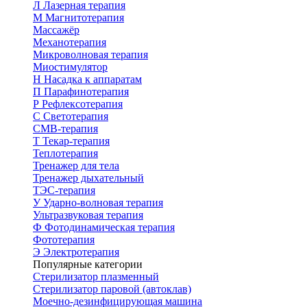
Л
Лазерная терапия
М
Магнитотерапия
Массажёр
Механотерапия
Микроволновая терапия
Миостимулятор
Н
Насадка к аппаратам
П
Парафинотерапия
Р
Рефлексотерапия
С
Светотерапия
СМВ-терапия
Т
Текар-терапия
Теплотерапия
Тренажер для тела
Тренажер дыхательный
ТЭС-терапия
У
Ударно-волновая терапия
Ультразвуковая терапия
Ф
Фотодинамическая терапия
Фототерапия
Э
Электротерапия
Популярные категории
Стерилизатор плазменный
Стерилизатор паровой (автоклав)
Моечно-дезинфицирующая машина