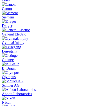
Zeiss
Canon
Siemens
Drager
General Electric
GymnaUniphy
Leisegang
Getinge
B. Braun
Olympus
Schiller AG
Abbott Laboratories
Nikon