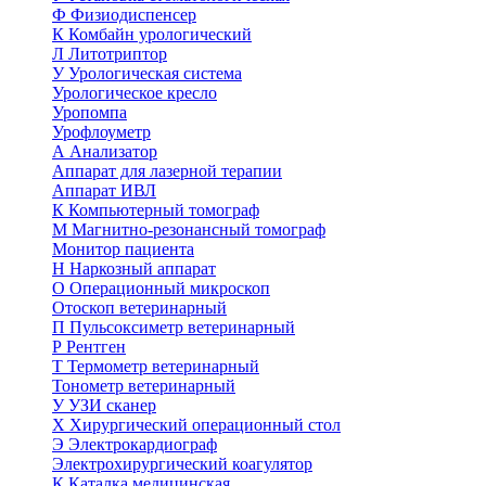
Ф
Физиодиспенсер
К
Комбайн урологический
Л
Литотриптор
У
Урологическая система
Урологическое кресло
Уропомпа
Урофлоуметр
А
Анализатор
Аппарат для лазерной терапии
Аппарат ИВЛ
К
Компьютерный томограф
М
Магнитно-резонансный томограф
Монитор пациента
Н
Наркозный аппарат
О
Операционный микроскоп
Отоскоп ветеринарный
П
Пульсоксиметр ветеринарный
Р
Рентген
Т
Термометр ветеринарный
Тонометр ветеринарный
У
УЗИ сканер
Х
Хирургический операционный стол
Э
Электрокардиограф
Электрохирургический коагулятор
К
Каталка медицинская