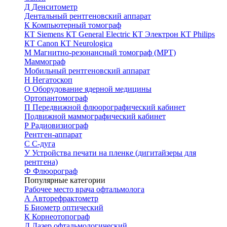
Д
Денситометр
Дентальный рентгеновский аппарат
К
Компьютерный томограф
КТ Siemens
КТ General Electric
КТ Электрон
КТ Philips
КТ Canon
КТ Neurologica
М
Магнитно-резонансный томограф (МРТ)
Маммограф
Мобильный рентгеновский аппарат
Н
Негатоскоп
О
Оборудование ядерной медицины
Ортопантомограф
П
Передвижной флюорографический кабинет
Подвижной маммографический кабинет
Р
Радиовизиограф
Рентген-аппарат
С
С-дуга
У
Устройства печати на пленке (дигитайзеры для
рентгена)
Ф
Флюорограф
Популярные категории
Рабочее место врача офтальмолога
А
Авторефрактометр
Б
Биометр оптический
К
Корнеотопограф
Л
Лазер офтальмологический