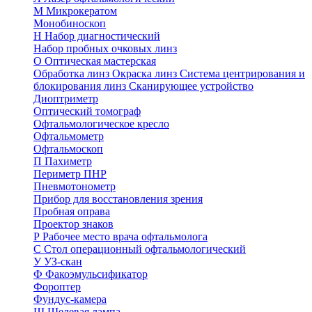
М
Микрокератом
Монобиноскоп
Н
Набор диагностический
Набор пробных очковых линз
О
Оптическая мастерская
Обработка линз
Окраска линз
Система центрирования и
блокирования линз
Сканирующее устройство
Диоптриметр
Оптический томограф
Офтальмологическое кресло
Офтальмометр
Офтальмоскоп
П
Пахиметр
Периметр ПНР
Пневмотонометр
Прибор для восстановления зрения
Пробная оправа
Проектор знаков
Р
Рабочее место врача офтальмолога
С
Стол операционный офтальмологический
У
УЗ-скан
Ф
Факоэмульсификатор
Фороптер
Фундус-камера
Щ
Щелевая лампа