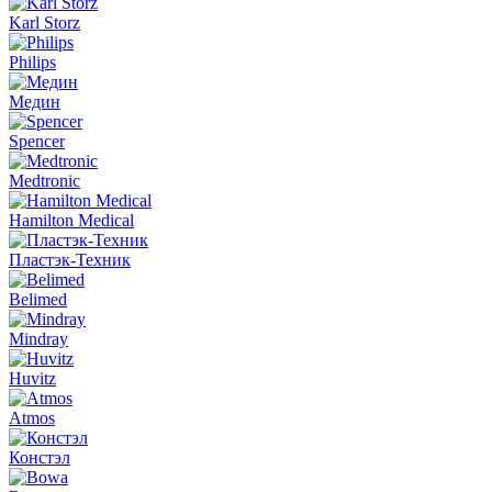
Karl Storz
Philips
Медин
Spencer
Medtronic
Hamilton Medical
Пластэк-Техник
Belimed
Mindray
Huvitz
Atmos
Констэл