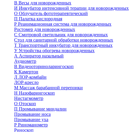
В
Весы для новорожденных
И
Инкубатор интенсивной терапии для новорожденных
О
Облучатель фототерапевтический
П
Палатка кислородная
Р
Реанимационная система для новорожденных
Ростомер для новорожденных
С
Смотровой светильник для новорожденных
Стол для санитарной обработки новорожденных
Т
Транспортный инкубатор для новорожденных
У
Устройства обогрева новорожденных
А
Аспиратор назальный
Аудиометр
В
Видеооториноларингоскоп
К
Камертон
Л
ЛОР-комбайн
ЛОР-кресло
М
Массаж барабанной перепонки
Н
Назофарингоскоп
Нистагмометр
О
Отоскоп
П
Промывание миндалин
Промывание носа
Промывание уха
Р
Риноманометр
Риноскоп