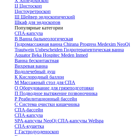
Х
Холедохоскоп
Ц
Цистоскоп
Цистоуретроскоп
Ш
Шейвер эндоскопический
Шкаф для эндоскопов
Популярные категории
СПА-капсула
В
Ванна бальнеологическая
Гидромассажная ванна
Chirana Progress
Medexim
NeoQi
Trautwein
Unbescheiden
Гидротерапевтическая ванна
Aquator
Beka Hospitec
Meden Inmed
Ванна бесконтактная
Вихревая ванна
Водолечебный душ
К
Кислородный баллон
М
Массажный стол для СПА
О
Оборудование для грязеподготовки
П
Подводное вытяжение позвоночника
Р
Реабилитационный бассейн
С
Система очистки кишечника
СПА-бассейн
СПА-капсула
SPA-капсулы NeoQi
СПА-капсулы Wellspa
СПА-кушетка
Г
Гастродуоденоскоп