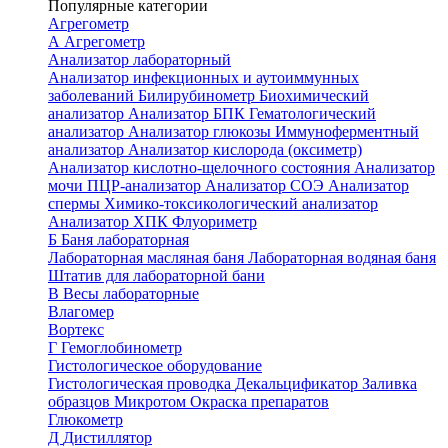
Популярные категории
Агрегометр
А
Агрегометр
Анализатор лабораторный
Анализатор инфекционных и аутоиммунных
заболеваний
Билирубинометр
Биохимический
анализатор
Анализатор БПК
Гематологический
анализатор
Анализатор глюкозы
Иммуноферментный
анализатор
Анализатор кислорода (оксиметр)
Анализатор кислотно-щелочного состояния
Анализатор
мочи
ПЦР-анализатор
Анализатор СОЭ
Анализатор
спермы
Химико-токсикологический анализатор
Анализатор ХПК
Флуориметр
Б
Баня лабораторная
Лабораторная масляная баня
Лабораторная водяная баня
Штатив для лабораторной бани
В
Весы лабораторные
Влагомер
Вортекс
Г
Гемоглобинометр
Гистологическое оборудование
Гистологическая проводка
Декальцификатор
Заливка
образцов
Микротом
Окраска препаратов
Глюкометр
Д
Дистиллятор