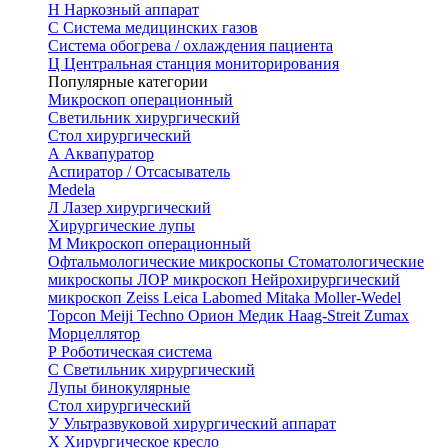
Н
Наркозный аппарат
С
Система медицинских газов
Система обогрева / охлаждения пациента
Ц
Центральная станция мониторирования
Популярные категории
Микроскоп операционный
Светильник хирургический
Стол хирургический
А
Аквапуратор
Аспиратор / Отсасыватель
Medela
Л
Лазер хирургический
Хирургические лупы
М
Микроскоп операционный
Офтальмологические микроскопы
Стоматологические
микроскопы
ЛОР микроскоп
Нейрохирургический
микроскоп
Zeiss
Leica
Labomed
Mitaka
Moller-Wedel
Topcon
Meiji Techno
Орион Медик
Haag-Streit
Zumax
Морцеллятор
Р
Роботическая система
С
Светильник хирургический
Лупы бинокулярные
Стол хирургический
У
Ультразвуковой хирургический аппарат
Х
Хирургическое кресло