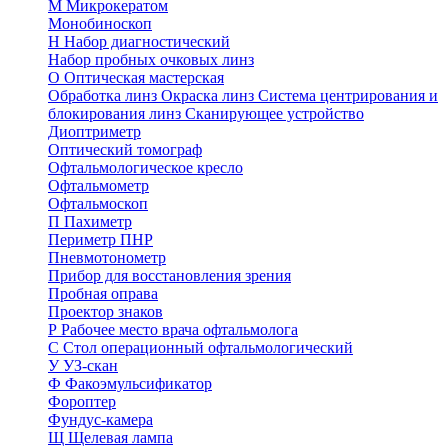
М
Микрокератом
Монобиноскоп
Н
Набор диагностический
Набор пробных очковых линз
О
Оптическая мастерская
Обработка линз
Окраска линз
Система центрирования и
блокирования линз
Сканирующее устройство
Диоптриметр
Оптический томограф
Офтальмологическое кресло
Офтальмометр
Офтальмоскоп
П
Пахиметр
Периметр ПНР
Пневмотонометр
Прибор для восстановления зрения
Пробная оправа
Проектор знаков
Р
Рабочее место врача офтальмолога
С
Стол операционный офтальмологический
У
УЗ-скан
Ф
Факоэмульсификатор
Фороптер
Фундус-камера
Щ
Щелевая лампа