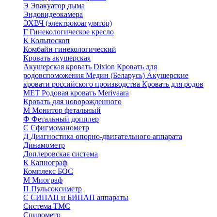
Э
Эвакуатор дыма
Эндовидеокамера
ЭХВЧ (электрокоагулятор)
Г
Гинекологическое кресло
К
Кольпоскоп
Комбайн гинекологический
Кровать акушерская
Акушерская кровать Dixion
Кровать для
родовспоможения Медин (Беларусь)
Акушерские
кровати российского производства
Кровать для родов
МЕТ
Родовая кровать Merivaara
Кровать для новорожденного
М
Монитор фетальный
Ф
Фетальный допплер
C
Cфигмоманометр
Д
Диагностика опорно-двигательного аппарата
Динамометр
Доплеровская система
К
Капнограф
Комплекс БОС
М
Миограф
П
Пульсоксиметр
С
СИПАП и БИПАП аппараты
Система ТМС
Спирометр