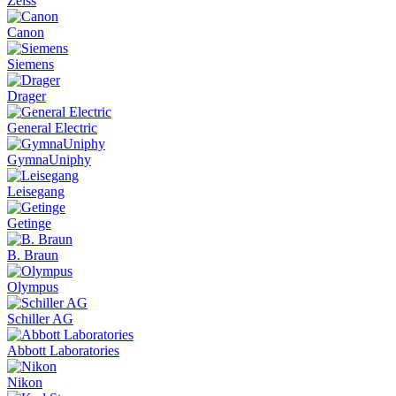
Zeiss
Canon
Siemens
Drager
General Electric
GymnaUniphy
Leisegang
Getinge
B. Braun
Olympus
Schiller AG
Abbott Laboratories
Nikon