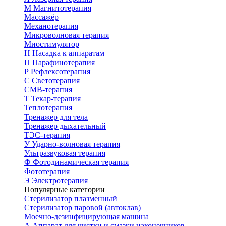
М
Магнитотерапия
Массажёр
Механотерапия
Микроволновая терапия
Миостимулятор
Н
Насадка к аппаратам
П
Парафинотерапия
Р
Рефлексотерапия
С
Светотерапия
СМВ-терапия
Т
Текар-терапия
Теплотерапия
Тренажер для тела
Тренажер дыхательный
ТЭС-терапия
У
Ударно-волновая терапия
Ультразвуковая терапия
Ф
Фотодинамическая терапия
Фототерапия
Э
Электротерапия
Популярные категории
Стерилизатор плазменный
Стерилизатор паровой (автоклав)
Моечно-дезинфицирующая машина
А
Аппарат для чистки и смазки наконечников