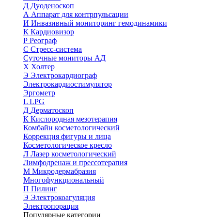
Д
Дуоденоскоп
А
Аппарат для контрпульсации
И
Инвазивный мониторинг гемодинамики
К
Кардиовизор
Р
Реограф
С
Стресс-система
Суточные мониторы АД
Х
Холтер
Э
Электрокардиограф
Электрокардиостимулятор
Эргометр
L
LPG
Д
Дерматоскоп
К
Кислородная мезотерапия
Комбайн косметологический
Коррекция фигуры и лица
Косметологическое кресло
Л
Лазер косметологический
Лимфодренаж и прессотерапия
М
Микродермабразия
Многофункциональный
П
Пилинг
Э
Электрокоагуляция
Электропорация
Популярные категории