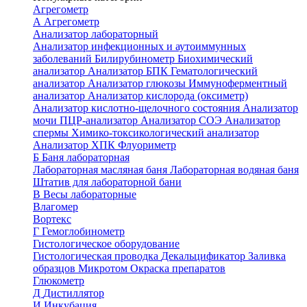
Агрегометр
А
Агрегометр
Анализатор лабораторный
Анализатор инфекционных и аутоиммунных
заболеваний
Билирубинометр
Биохимический
анализатор
Анализатор БПК
Гематологический
анализатор
Анализатор глюкозы
Иммуноферментный
анализатор
Анализатор кислорода (оксиметр)
Анализатор кислотно-щелочного состояния
Анализатор
мочи
ПЦР-анализатор
Анализатор СОЭ
Анализатор
спермы
Химико-токсикологический анализатор
Анализатор ХПК
Флуориметр
Б
Баня лабораторная
Лабораторная масляная баня
Лабораторная водяная баня
Штатив для лабораторной бани
В
Весы лабораторные
Влагомер
Вортекс
Г
Гемоглобинометр
Гистологическое оборудование
Гистологическая проводка
Декальцификатор
Заливка
образцов
Микротом
Окраска препаратов
Глюкометр
Д
Дистиллятор
И
Инкубация