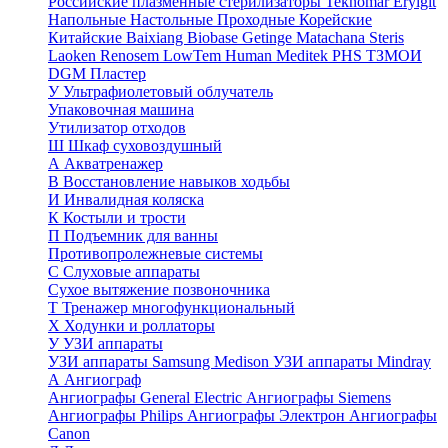
Российские плазменные стерилизаторы
Teknomar
Eryigit
Напольные
Настольные
Проходные
Корейские
Китайские
Baixiang
Biobase
Getinge
Matachana
Steris
Laoken
Renosem
LowTem
Human Meditek
PHS ТЗМОИ
DGM
Пластер
У
Ультрафиолетовый облучатель
Упаковочная машина
Утилизатор отходов
Ш
Шкаф суховоздушный
А
Акватренажер
В
Восстановление навыков ходьбы
И
Инвалидная коляска
К
Костыли и трости
П
Подъемник для ванны
Противопролежневые системы
С
Слуховые аппараты
Сухое вытяжение позвоночника
Т
Тренажер многофункциональный
Х
Ходунки и роллаторы
У
УЗИ аппараты
УЗИ аппараты Samsung Medison
УЗИ аппараты Mindray
А
Ангиограф
Ангиографы General Electric
Ангиографы Siemens
Ангиографы Philips
Ангиографы Электрон
Ангиографы
Canon