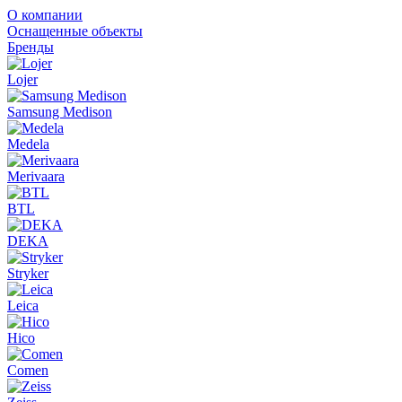
О компании
Оснащенные объекты
Бренды
Lojer
Samsung Medison
Medela
Merivaara
BTL
DEKA
Stryker
Leica
Hico
Comen