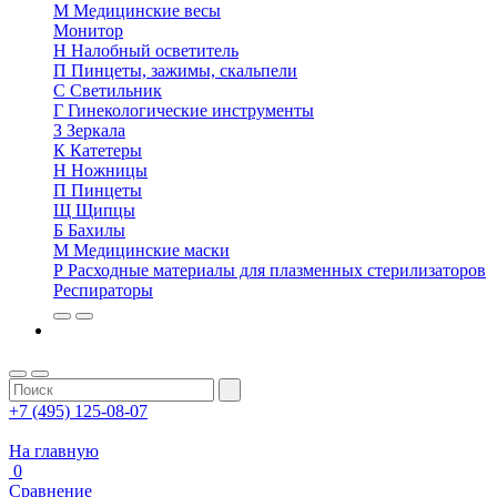
М
Медицинские весы
Монитор
Н
Налобный осветитель
П
Пинцеты, зажимы, скальпели
С
Светильник
Г
Гинекологические инструменты
З
Зеркала
К
Катетеры
Н
Ножницы
П
Пинцеты
Щ
Щипцы
Б
Бахилы
М
Медицинские маски
Р
Расходные материалы для плазменных стерилизаторов
Респираторы
+7 (495) 125-08-07
На главную
0
Сравнение