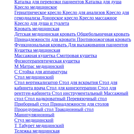
Каталка для перевозки пациентов
Каталка для душа
Кресло медицинское
Гериатрическое кресло
Кресло для анализов
Кресло для
гемодиализа
Донорское кресло
Кресло массажное
Кресло для душа и туалета
Кровать медицинская
Детская медицинская кровать
Общебольничная кровать
Принадлежности для кровати
Противоожоговая кровать
Функциональная кровать
Для выхаживания пациентов
Кушетка медицинская
Массажная кушетка
Смотровая кушетка
Физиотерапевтическая кушетка
М
Матрас медицинский
С
Стойка для аппаратуры
Стол медицинский
Стол вертикализатор
Стол для вскрытия
Стол для
кабинета врача
Стол для кинезотерапии
Стол для
рентген-кабинета
Стол инструментальный
Массажный
стол
Стол надкроватный
Перевязочный стол
Приборный стол
Принадлежности для столов
Процедурный стол
Тракционный стол
Манипуляционный
Стул медицинский
Т
Табурет медицинский
Тележка медицинская