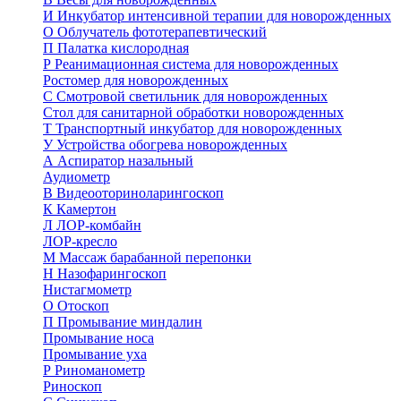
И
Инкубатор интенсивной терапии для новорожденных
О
Облучатель фототерапевтический
П
Палатка кислородная
Р
Реанимационная система для новорожденных
Ростомер для новорожденных
С
Смотровой светильник для новорожденных
Стол для санитарной обработки новорожденных
Т
Транспортный инкубатор для новорожденных
У
Устройства обогрева новорожденных
А
Аспиратор назальный
Аудиометр
В
Видеооториноларингоскоп
К
Камертон
Л
ЛОР-комбайн
ЛОР-кресло
М
Массаж барабанной перепонки
Н
Назофарингоскоп
Нистагмометр
О
Отоскоп
П
Промывание миндалин
Промывание носа
Промывание уха
Р
Риноманометр
Риноскоп