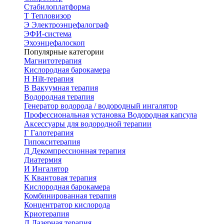
Стабилоплатформа
Т
Тепловизор
Э
Электроэнцефалограф
ЭФИ-система
Эхоэнцефалоскоп
Популярные категории
Магнитотерапия
Кислородная барокамера
H
Hilt-терапия
В
Вакуумная терапия
Водородная терапия
Генератор водорода / водородный ингалятор
Профессиональная установка
Водородная капсула
Аксессуары для водородной терапии
Г
Галотерапия
Гипокситерапия
Д
Декомпрессионная терапия
Диатермия
И
Ингалятор
К
Квантовая терапия
Кислородная барокамера
Комбинированная терапия
Концентратор кислорода
Криотерапия
Л
Лазерная терапия