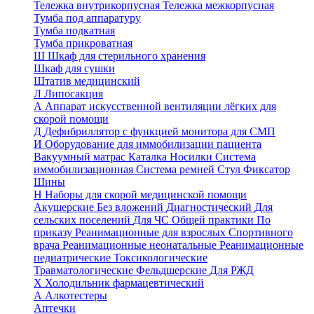
Тележка внутрикорпусная
Тележка межкорпусная
Тумба под аппаратуру
Тумба подкатная
Тумба прикроватная
Ш
Шкаф для стерильного хранения
Шкаф для сушки
Штатив медицинский
Л
Липосакция
А
Аппарат искусственной вентиляции лёгких для
скорой помощи
Д
Дефибриллятор с функцией монитора для СМП
И
Оборудование для иммобилизации пациента
Вакуумный матрас
Каталка
Носилки
Система
иммобилизационная
Система ремней
Стул
Фиксатор
Шины
Н
Наборы для скорой медицинской помощи
Акушерские
Без вложений
Диагностический
Для
сельских поселений
Для ЧС
Общей практики
По
приказу
Реанимационные для взрослых
Спортивного
врача
Реанимационные неонатальные
Реанимационные
педиатрические
Токсикологические
Травматологические
Фельдшерские
Для РЖД
Х
Холодильник фармацевтический
А
Алкотестеры
Аптечки