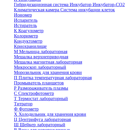
Гибридизационная система
Инкубатор
Инкубатор-СО2
Климатическая камера
Система инкубации клеток
Иономер
Испаритель
Истиратель
К
Коагулометр
Колориметр
Кондуктометр
Криохранилище
М
Мельница лабораторная
Мешалка верхнеприводная
Мешалка магнитная лабораторная
Микроскоп лабораторный
Морозильник для хранения крови
П
Плитка температурная лабораторная
Промыватель планшетов
Р
Размораживатель плазмы
С
Спектрофотометр
Т
Термостат лабораторный
Титратор
Ф
Фотометр
Х
Холодильник для хранения крови
Ц
Центрифуга лабораторная
Ш
Шейкер лабораторный
В
Весы для новорожденных