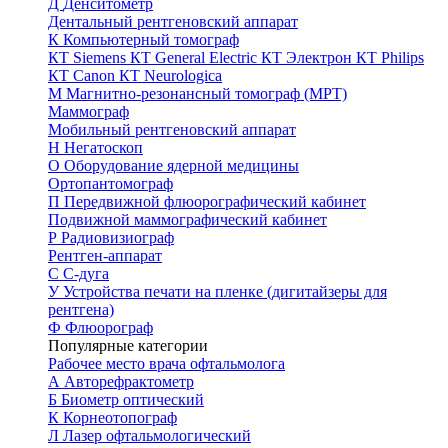
Д
Денситометр
Дентальный рентгеновский аппарат
К
Компьютерный томограф
КТ Siemens
КТ General Electric
КТ Электрон
КТ Philips
КТ Canon
КТ Neurologica
М
Магнитно-резонансный томограф (МРТ)
Маммограф
Мобильный рентгеновский аппарат
Н
Негатоскоп
О
Оборудование ядерной медицины
Ортопантомограф
П
Передвижной флюорографический кабинет
Подвижной маммографический кабинет
Р
Радиовизиограф
Рентген-аппарат
С
С-дуга
У
Устройства печати на пленке (дигитайзеры для
рентгена)
Ф
Флюорограф
Популярные категории
Рабочее место врача офтальмолога
А
Авторефрактометр
Б
Биометр оптический
К
Корнеотопограф
Л
Лазер офтальмологический