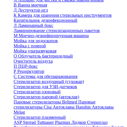
В
Ванна моечная
Д
Деструктор игл
К
Камера для хранения стерильных инструментов
Кипятильник дезинфекционный
Л
Ламинарный бокс
Ламинирование стерилизационных пакетов
М
Моечно-дезинфицирующая машина
Мойка для эндоскопов
Мойка с помпой
Мойка ультразвуковая
О
Облучатель бактерицидный
Очиститель воздуха
П
ПЦР-бокс
Р
Рециркулятор
С
Системы для обеззараживания
Стерилизатор воздушный (сухожар)
Стерилизатор для УЗИ-датчиков
Стерилизатор озоновый
Стерилизатор паровой (автоклав)
Паровые стерилизаторы Belimed
Паровые
стерилизаторы Cisa
Автоклавы Hanshin
Автоклавы
Melag
Стерилизатор плазменный
ASP Sterrad
Tuttnauer Plazmax
Лидкор Стериплаз