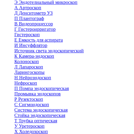
Э
Эндотелиальный микроскоп
А
Артроскоп
Д
Денситометр УЗ
П
Плантограф
В
Видеопроцессор
Г
Гистероирригатор
Гистероскоп
Е
Емкость для аспирата
И
Инсуффлятор
Источник света эндоскопический
К
Камера-эндоскоп
Колоноскоп
Л
Лапароскоп
Ларингоскопы
Н
Нейроэндоскоп
Нефроскоп
П
Помпа эндоскопическая
Промывка эндоскопов
Р
Резектоскоп
С
Сигмоидоскоп
Система эндоскопическая
Стойка эндоскопическая
Т
Трубка оптическая
У
Уретероскоп
Х
Холедохоскоп