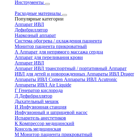
Инструменты
Расходные материалы
Популярные категории
Аппарат ИВЛ
Дефибриллятор
Наркозный аппарат
Система обогрева / охлаждения пациента
Монитор пациента прикроватный
А
Аппарат для непрямого массажа сердца
Аппарат для переливания крови
Аппарат ИВЛ
Аппарат ИВЛ транспортный / портативный
Аппарат
ИВЛ для детей и новорожденных
Аппараты ИВЛ Drager
Аппараты ИВЛ Comen
Аппараты ИВЛ Acutronic
Аппараты ИВЛ Air Liquide
Г
Генератор кислорода
Д
Дефибриллятор
Дыхательный мешок
И
Инфузионная станция
Инфузионный и шприцевой насос
Испаритель анестетиков
К
Компрессор медицинский
Консоль медицинская
М
Монитор пациента прикроватный