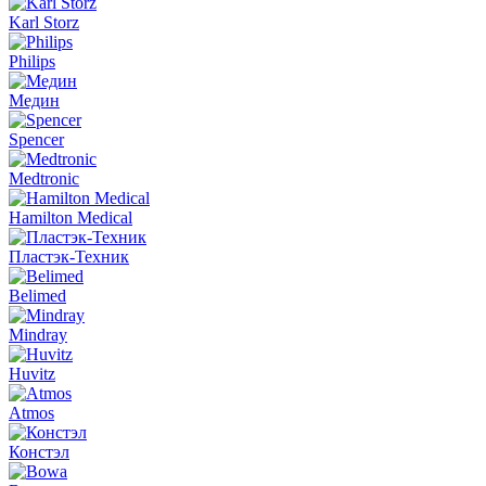
Karl Storz
Philips
Медин
Spencer
Medtronic
Hamilton Medical
Пластэк-Техник
Belimed
Mindray
Huvitz
Atmos
Констэл