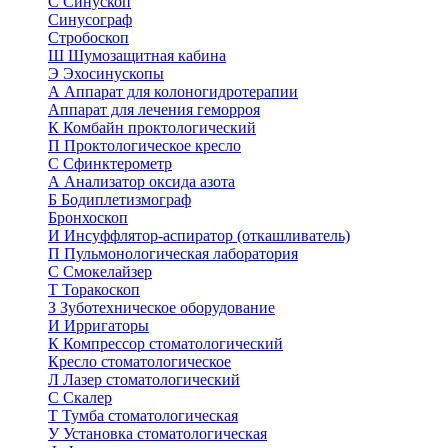
С
Синускоп
Синусограф
Стробоскоп
Ш
Шумозащитная кабина
Э
Эхосинускопы
А
Аппарат для колоногидротерапии
Аппарат для лечения геморроя
К
Комбайн проктологический
П
Проктологическое кресло
С
Сфинктерометр
А
Анализатор оксида азота
Б
Бодиплетизмограф
Бронхоскоп
И
Инсуффлятор-аспиратор (откашливатель)
П
Пульмонологическая лаборатория
С
Смокелайзер
Т
Торакоскоп
З
Зуботехническое оборудование
И
Ирригаторы
К
Компрессор стоматологический
Кресло стоматологическое
Л
Лазер стоматологический
С
Скалер
Т
Тумба стоматологическая
У
Установка стоматологическая