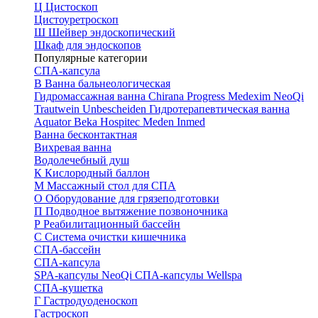
Ц
Цистоскоп
Цистоуретроскоп
Ш
Шейвер эндоскопический
Шкаф для эндоскопов
Популярные категории
СПА-капсула
В
Ванна бальнеологическая
Гидромассажная ванна
Chirana Progress
Medexim
NeoQi
Trautwein
Unbescheiden
Гидротерапевтическая ванна
Aquator
Beka Hospitec
Meden Inmed
Ванна бесконтактная
Вихревая ванна
Водолечебный душ
К
Кислородный баллон
М
Массажный стол для СПА
О
Оборудование для грязеподготовки
П
Подводное вытяжение позвоночника
Р
Реабилитационный бассейн
С
Система очистки кишечника
СПА-бассейн
СПА-капсула
SPA-капсулы NeoQi
СПА-капсулы Wellspa
СПА-кушетка
Г
Гастродуоденоскоп
Гастроскоп