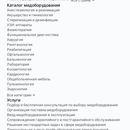
Все страны 🠆
Каталог медоборудования
Анестезиология и реанимация
Акушерство и гинекология
Стерилизации и дезинфекции
УЗИ-аппараты
Физиотерапия
Функциональная диагностика
Хирургия
Рентгенология
Реабилитация
Офтальмология
Бальнеология
Лаборатория
Косметология
Кардиология
Общебольничная мебель
Пульмонология
Эндоскопия
Все категории 🠆
Услуги
Подбор и бесплатная консультация по выбору медоборудования
Организация поставки медоборудования
Ввод медоборудования в эксплуатацию
Сопровождение гарантийного и постгарантийного обслуживания
Решение нестандартных задач в сфере медоборудования
Демонстрация и тест-драйв оборудования перед покупкой