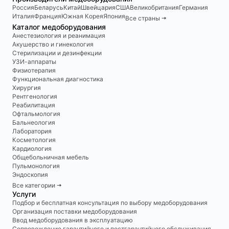
Россия
Беларусь
Китай
Швейцария
США
Великобритания
Германия
Италия
Франция
Южная Корея
Япония
Все страны 🠆
Каталог медоборудования
Анестезиология и реанимация
Акушерство и гинекология
Стерилизации и дезинфекции
УЗИ-аппараты
Физиотерапия
Функциональная диагностика
Хирургия
Рентгенология
Реабилитация
Офтальмология
Бальнеология
Лаборатория
Косметология
Кардиология
Общебольничная мебель
Пульмонология
Эндоскопия
Все категории 🠆
Услуги
Подбор и бесплатная консультация по выбору медоборудования
Организация поставки медоборудования
Ввод медоборудования в эксплуатацию
Сопровождение гарантийного и постгарантийного обслуживания