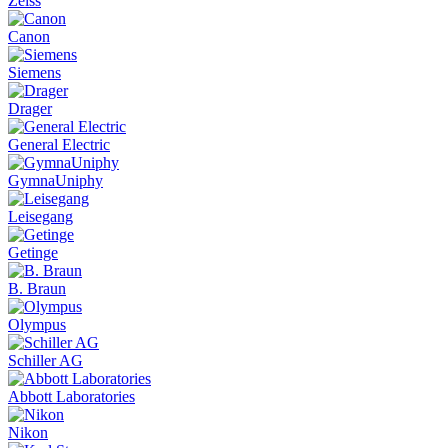
Zeiss
Canon
Siemens
Drager
General Electric
GymnaUniphy
Leisegang
Getinge
B. Braun
Olympus
Schiller AG
Abbott Laboratories
Nikon