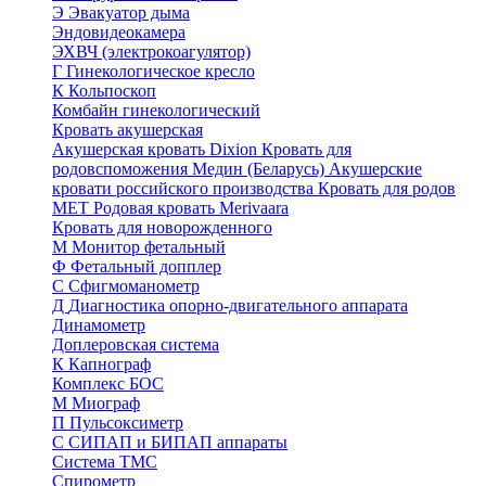
Э
Эвакуатор дыма
Эндовидеокамера
ЭХВЧ (электрокоагулятор)
Г
Гинекологическое кресло
К
Кольпоскоп
Комбайн гинекологический
Кровать акушерская
Акушерская кровать Dixion
Кровать для
родовспоможения Медин (Беларусь)
Акушерские
кровати российского производства
Кровать для родов
МЕТ
Родовая кровать Merivaara
Кровать для новорожденного
М
Монитор фетальный
Ф
Фетальный допплер
C
Cфигмоманометр
Д
Диагностика опорно-двигательного аппарата
Динамометр
Доплеровская система
К
Капнограф
Комплекс БОС
М
Миограф
П
Пульсоксиметр
С
СИПАП и БИПАП аппараты
Система ТМС
Спирометр