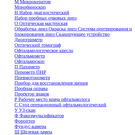
М
Микрокератом
Монобиноскоп
Н
Набор диагностический
Набор пробных очковых линз
О
Оптическая мастерская
Обработка линз
Окраска линз
Система центрирования и
блокирования линз
Сканирующее устройство
Диоптриметр
Оптический томограф
Офтальмологическое кресло
Офтальмометр
Офтальмоскоп
П
Пахиметр
Периметр ПНР
Пневмотонометр
Прибор для восстановления зрения
Пробная оправа
Проектор знаков
Р
Рабочее место врача офтальмолога
С
Стол операционный офтальмологический
У
УЗ-скан
Ф
Факоэмульсификатор
Фороптер
Фундус-камера
Щ
Щелевая лампа