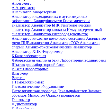
Агрегометр
А
Агрегометр
Анализатор лабораторный
Анализатор инфекционных и аутоиммунных
заболеваний
Билирубинометр
Биохимический
анализатор
Анализатор БПК
Гематологический
анализатор
Анализатор глюкозы
Иммуноферментный
анализатор
Анализатор кислорода (оксиметр)
Анализатор кислотно-щелочного состояния
Анализатор
мочи
ПЦР-анализатор
Анализатор СОЭ
Анализатор
спермы
Химико-токсикологический анализатор
Анализатор ХПК
Флуориметр
Б
Баня лабораторная
Лабораторная масляная баня
Лабораторная водяная баня
Штатив для лабораторной бани
В
Весы лабораторные
Влагомер
Вортекс
Г
Гемоглобинометр
Гистологическое оборудование
Гистологическая проводка
Декальцификатор
Заливка
образцов
Микротом
Окраска препаратов
Глюкометр
Д
Дистиллятор
И
Инкубация