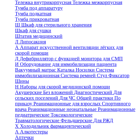
Тележка внутрикорпусная
Тележка межкорпусная
Тумба под аппаратуру
Тумба подкатная
Тумба прикроватная
Ш
Шкаф для стерильного хранения
Шкаф для сушки
Штатив медицинский
Л
Липосакция
А
Аппарат искусственной вентиляции лёгких для
скорой помощи
Д
Дефибриллятор с функцией монитора для СМП
И
Оборудование для иммобилизации пациента
Вакуумный матрас
Каталка
Носилки
Система
иммобилизационная
Система ремней
Стул
Фиксатор
Шины
Н
Наборы для скорой медицинской помощи
Акушерские
Без вложений
Диагностический
Для
сельских поселений
Для ЧС
Общей практики
По
приказу
Реанимационные для взрослых
Спортивного
врача
Реанимационные неонатальные
Реанимационные
педиатрические
Токсикологические
Травматологические
Фельдшерские
Для РЖД
Х
Холодильник фармацевтический
А
Алкотестеры
Аптечки