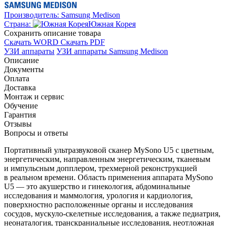
Производитель:
Samsung Medison
Страна:
Южная Корея
Cохранить описание товара
Скачать WORD
Скачать PDF
УЗИ аппараты
УЗИ аппараты Samsung Medison
Описание
Документы
Оплата
Доставка
Монтаж и сервис
Обучение
Гарантия
Отзывы
Вопросы и ответы
Портативный ультразвуковой сканер MySono U5 с цветным,
энергетическим, направленным энергетическим, тканевым
и импульсным допплером, трехмерной реконструкцией
в реальном времени. Область применения аппарата MySono
U5 — это акушерство и гинекология, абдоминальные
исследования и маммология, урология и кардиология,
поверхностно расположенные органы и исследования
сосудов,
мускуло-скелетные
исследования, а также педиатрия,
неонаталогия, транскраниальные исследования, неотложная