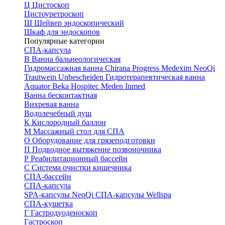
Ц
Цистоскоп
Цистоуретроскоп
Ш
Шейвер эндоскопический
Шкаф для эндоскопов
Популярные категории
СПА-капсула
В
Ванна бальнеологическая
Гидромассажная ванна
Chirana Progress
Medexim
NeoQi
Trautwein
Unbescheiden
Гидротерапевтическая ванна
Aquator
Beka Hospitec
Meden Inmed
Ванна бесконтактная
Вихревая ванна
Водолечебный душ
К
Кислородный баллон
М
Массажный стол для СПА
О
Оборудование для грязеподготовки
П
Подводное вытяжение позвоночника
Р
Реабилитационный бассейн
С
Система очистки кишечника
СПА-бассейн
СПА-капсула
SPA-капсулы NeoQi
СПА-капсулы Wellspa
СПА-кушетка
Г
Гастродуоденоскоп
Гастроскоп