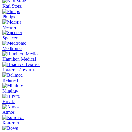
Karl Storz
Philips
Медин
Spencer
Medtronic
Hamilton Medical
Пластэк-Техник
Belimed
Mindray
Huvitz
Atmos
Констэл