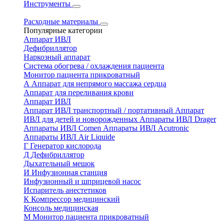
Инструменты
Расходные материалы
Популярные категории
Аппарат ИВЛ
Дефибриллятор
Наркозный аппарат
Система обогрева / охлаждения пациента
Монитор пациента прикроватный
А
Аппарат для непрямого массажа сердца
Аппарат для переливания крови
Аппарат ИВЛ
Аппарат ИВЛ транспортный / портативный
Аппарат
ИВЛ для детей и новорожденных
Аппараты ИВЛ Drager
Аппараты ИВЛ Comen
Аппараты ИВЛ Acutronic
Аппараты ИВЛ Air Liquide
Г
Генератор кислорода
Д
Дефибриллятор
Дыхательный мешок
И
Инфузионная станция
Инфузионный и шприцевой насос
Испаритель анестетиков
К
Компрессор медицинский
Консоль медицинская
М
Монитор пациента прикроватный