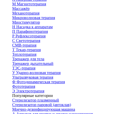
М
Магнитотерапия
Массажёр
Механотерапия
Микроволновая терапия
Миостимулятор
Н
Насадка к аппаратам
П
Парафинотерапия
Р
Рефлексотерапия
С
Светотерапия
СМВ-терапия
Т
Текар-терапия
Теплотерапия
Тренажер для тела
Тренажер дыхательный
ТЭС-терапия
У
Ударно-волновая терапия
Ультразвуковая терапия
Ф
Фотодинамическая терапия
Фототерапия
Э
Электротерапия
Популярные категории
Стерилизатор плазменный
Стерилизатор паровой (автоклав)
Моечно-дезинфицирующая машина
А
Аппарат для чистки и смазки наконечников