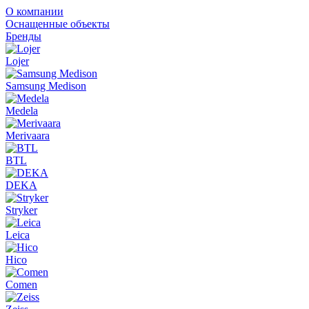
О компании
Оснащенные объекты
Бренды
Lojer
Samsung Medison
Medela
Merivaara
BTL
DEKA
Stryker
Leica
Hico
Comen