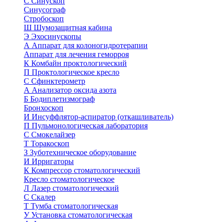
С
Синускоп
Синусограф
Стробоскоп
Ш
Шумозащитная кабина
Э
Эхосинускопы
А
Аппарат для колоногидротерапии
Аппарат для лечения геморроя
К
Комбайн проктологический
П
Проктологическое кресло
С
Сфинктерометр
А
Анализатор оксида азота
Б
Бодиплетизмограф
Бронхоскоп
И
Инсуффлятор-аспиратор (откашливатель)
П
Пульмонологическая лаборатория
С
Смокелайзер
Т
Торакоскоп
З
Зуботехническое оборудование
И
Ирригаторы
К
Компрессор стоматологический
Кресло стоматологическое
Л
Лазер стоматологический
С
Скалер
Т
Тумба стоматологическая
У
Установка стоматологическая