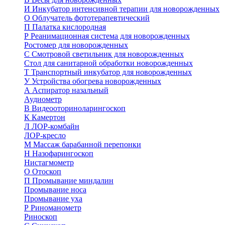
И
Инкубатор интенсивной терапии для новорожденных
О
Облучатель фототерапевтический
П
Палатка кислородная
Р
Реанимационная система для новорожденных
Ростомер для новорожденных
С
Смотровой светильник для новорожденных
Стол для санитарной обработки новорожденных
Т
Транспортный инкубатор для новорожденных
У
Устройства обогрева новорожденных
А
Аспиратор назальный
Аудиометр
В
Видеооториноларингоскоп
К
Камертон
Л
ЛОР-комбайн
ЛОР-кресло
М
Массаж барабанной перепонки
Н
Назофарингоскоп
Нистагмометр
О
Отоскоп
П
Промывание миндалин
Промывание носа
Промывание уха
Р
Риноманометр
Риноскоп