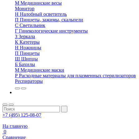
М
Медицинские весы
Монитор
Н
Налобный осветитель
П
Пинцеты, зажимы, скальпели
С
Светильник
Г
Гинекологические инструменты
З
Зеркала
К
Катетеры
Н
Ножницы
П
Пинцеты
Щ
Щипцы
Б
Бахилы
М
Медицинские маски
Р
Расходные материалы для плазменных стерилизаторов
Респираторы
+7 (495) 125-08-07
На главную
0
Сравнение