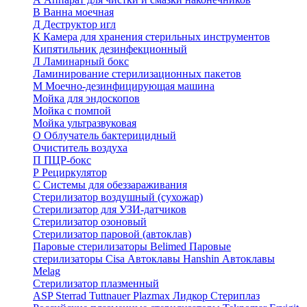
В
Ванна моечная
Д
Деструктор игл
К
Камера для хранения стерильных инструментов
Кипятильник дезинфекционный
Л
Ламинарный бокс
Ламинирование стерилизационных пакетов
М
Моечно-дезинфицирующая машина
Мойка для эндоскопов
Мойка с помпой
Мойка ультразвуковая
О
Облучатель бактерицидный
Очиститель воздуха
П
ПЦР-бокс
Р
Рециркулятор
С
Системы для обеззараживания
Стерилизатор воздушный (сухожар)
Стерилизатор для УЗИ-датчиков
Стерилизатор озоновый
Стерилизатор паровой (автоклав)
Паровые стерилизаторы Belimed
Паровые
стерилизаторы Cisa
Автоклавы Hanshin
Автоклавы
Melag
Стерилизатор плазменный
ASP Sterrad
Tuttnauer Plazmax
Лидкор Стериплаз