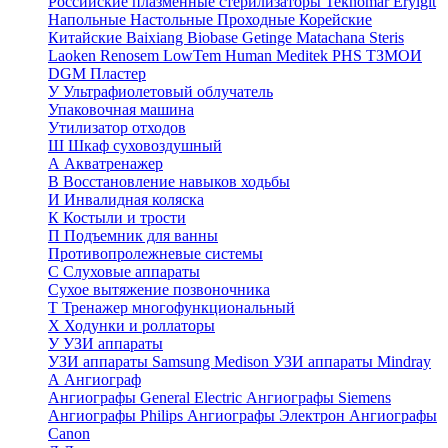
Российские плазменные стерилизаторы
Teknomar
Eryigit
Напольные
Настольные
Проходные
Корейские
Китайские
Baixiang
Biobase
Getinge
Matachana
Steris
Laoken
Renosem
LowTem
Human Meditek
PHS ТЗМОИ
DGM
Пластер
У
Ультрафиолетовый облучатель
Упаковочная машина
Утилизатор отходов
Ш
Шкаф суховоздушный
А
Акватренажер
В
Восстановление навыков ходьбы
И
Инвалидная коляска
К
Костыли и трости
П
Подъемник для ванны
Противопролежневые системы
С
Слуховые аппараты
Сухое вытяжение позвоночника
Т
Тренажер многофункциональный
Х
Ходунки и роллаторы
У
УЗИ аппараты
УЗИ аппараты Samsung Medison
УЗИ аппараты Mindray
А
Ангиограф
Ангиографы General Electric
Ангиографы Siemens
Ангиографы Philips
Ангиографы Электрон
Ангиографы
Canon