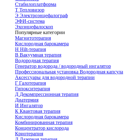
Стабилоплатформа
Т
Тепловизор
Э
Электроэнцефалограф
ЭФИ-система
Эхоэнцефалоскоп
Популярные категории
Магнитотерапия
Кислородная барокамера
H
Hilt-терапия
В
Вакуумная терапия
Водородная терапия
Генератор водорода / водородный ингалятор
Профессиональная установка
Водородная капсула
Аксессуары для водородной терапии
Г
Галотерапия
Гипокситерапия
Д
Декомпрессионная терапия
Диатермия
И
Ингалятор
К
Квантовая терапия
Кислородная барокамера
Комбинированная терапия
Концентратор кислорода
Криотерапия
Л
Лазерная терапия