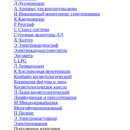
Д
Дуоденоскоп
А
Аппарат для контрпульсации
И
Инвазивный мониторинг гемодинамики
К
Кардиовизор
Р
Реограф
С
Стресс-система
Суточные мониторы АД
Х
Холтер
Э
Электрокардиограф
Электрокардиостимулятор
Эргометр
L
LPG
Д
Дерматоскоп
К
Кислородная мезотерапия
Комбайн косметологический
Коррекция фигуры и лица
Косметологическое кресло
Л
Лазер косметологический
Лимфодренаж и прессотерапия
М
Микродермабразия
Многофункциональный
П
Пилинг
Э
Электрокоагуляция
Электропорация
Популярные категории