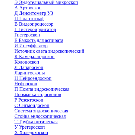
Э
Эндотелиальный микроскоп
А
Артроскоп
Д
Денситометр УЗ
П
Плантограф
В
Видеопроцессор
Г
Гистероирригатор
Гистероскоп
Е
Емкость для аспирата
И
Инсуффлятор
Источник света эндоскопический
К
Камера-эндоскоп
Колоноскоп
Л
Лапароскоп
Ларингоскопы
Н
Нейроэндоскоп
Нефроскоп
П
Помпа эндоскопическая
Промывка эндоскопов
Р
Резектоскоп
С
Сигмоидоскоп
Система эндоскопическая
Стойка эндоскопическая
Т
Трубка оптическая
У
Уретероскоп
Х
Холедохоскоп