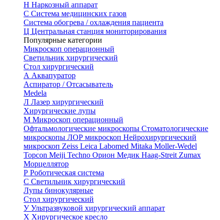
Н
Наркозный аппарат
С
Система медицинских газов
Система обогрева / охлаждения пациента
Ц
Центральная станция мониторирования
Популярные категории
Микроскоп операционный
Светильник хирургический
Стол хирургический
А
Аквапуратор
Аспиратор / Отсасыватель
Medela
Л
Лазер хирургический
Хирургические лупы
М
Микроскоп операционный
Офтальмологические микроскопы
Стоматологические
микроскопы
ЛОР микроскоп
Нейрохирургический
микроскоп
Zeiss
Leica
Labomed
Mitaka
Moller-Wedel
Topcon
Meiji Techno
Орион Медик
Haag-Streit
Zumax
Морцеллятор
Р
Роботическая система
С
Светильник хирургический
Лупы бинокулярные
Стол хирургический
У
Ультразвуковой хирургический аппарат
Х
Хирургическое кресло