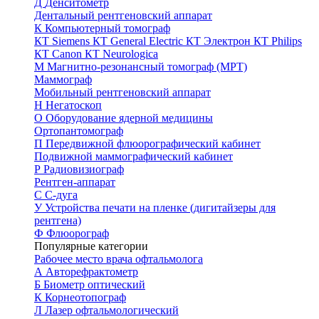
Д
Денситометр
Дентальный рентгеновский аппарат
К
Компьютерный томограф
КТ Siemens
КТ General Electric
КТ Электрон
КТ Philips
КТ Canon
КТ Neurologica
М
Магнитно-резонансный томограф (МРТ)
Маммограф
Мобильный рентгеновский аппарат
Н
Негатоскоп
О
Оборудование ядерной медицины
Ортопантомограф
П
Передвижной флюорографический кабинет
Подвижной маммографический кабинет
Р
Радиовизиограф
Рентген-аппарат
С
С-дуга
У
Устройства печати на пленке (дигитайзеры для
рентгена)
Ф
Флюорограф
Популярные категории
Рабочее место врача офтальмолога
А
Авторефрактометр
Б
Биометр оптический
К
Корнеотопограф
Л
Лазер офтальмологический