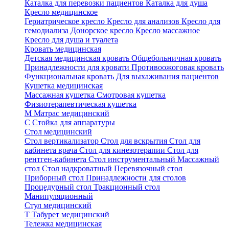
Каталка для перевозки пациентов
Каталка для душа
Кресло медицинское
Гериатрическое кресло
Кресло для анализов
Кресло для
гемодиализа
Донорское кресло
Кресло массажное
Кресло для душа и туалета
Кровать медицинская
Детская медицинская кровать
Общебольничная кровать
Принадлежности для кровати
Противоожоговая кровать
Функциональная кровать
Для выхаживания пациентов
Кушетка медицинская
Массажная кушетка
Смотровая кушетка
Физиотерапевтическая кушетка
М
Матрас медицинский
С
Стойка для аппаратуры
Стол медицинский
Стол вертикализатор
Стол для вскрытия
Стол для
кабинета врача
Стол для кинезотерапии
Стол для
рентген-кабинета
Стол инструментальный
Массажный
стол
Стол надкроватный
Перевязочный стол
Приборный стол
Принадлежности для столов
Процедурный стол
Тракционный стол
Манипуляционный
Стул медицинский
Т
Табурет медицинский
Тележка медицинская