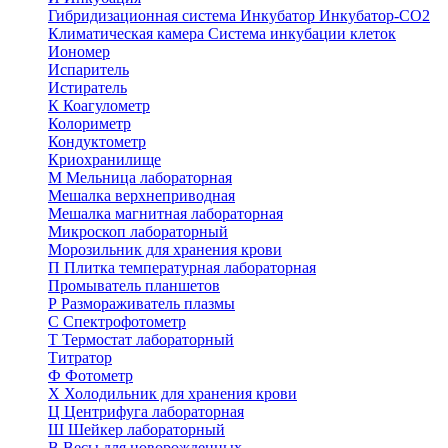
Гибридизационная система
Инкубатор
Инкубатор-СО2
Климатическая камера
Система инкубации клеток
Иономер
Испаритель
Истиратель
К
Коагулометр
Колориметр
Кондуктометр
Криохранилище
М
Мельница лабораторная
Мешалка верхнеприводная
Мешалка магнитная лабораторная
Микроскоп лабораторный
Морозильник для хранения крови
П
Плитка температурная лабораторная
Промыватель планшетов
Р
Размораживатель плазмы
С
Спектрофотометр
Т
Термостат лабораторный
Титратор
Ф
Фотометр
Х
Холодильник для хранения крови
Ц
Центрифуга лабораторная
Ш
Шейкер лабораторный
В
Весы для новорожденных