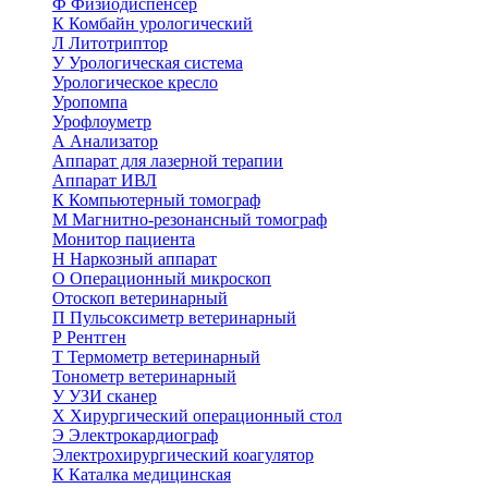
Ф
Физиодиспенсер
К
Комбайн урологический
Л
Литотриптор
У
Урологическая система
Урологическое кресло
Уропомпа
Урофлоуметр
А
Анализатор
Аппарат для лазерной терапии
Аппарат ИВЛ
К
Компьютерный томограф
М
Магнитно-резонансный томограф
Монитор пациента
Н
Наркозный аппарат
О
Операционный микроскоп
Отоскоп ветеринарный
П
Пульсоксиметр ветеринарный
Р
Рентген
Т
Термометр ветеринарный
Тонометр ветеринарный
У
УЗИ сканер
Х
Хирургический операционный стол
Э
Электрокардиограф
Электрохирургический коагулятор
К
Каталка медицинская