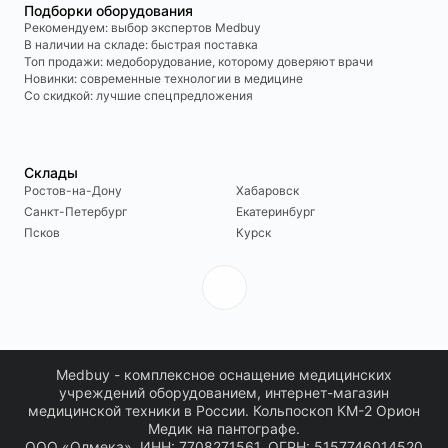
Подборки оборудования
Рекомендуем: выбор экспертов Medbuy
В наличии на складе: быстрая поставка
Топ продажи: медоборудование, которому доверяют врачи
Новинки: современные технологии в медицине
Со скидкой: лучшие спецпредложения
Склады
Ростов-на-Дону
Хабаровск
Санкт-Петербург
Екатеринбург
Псков
Курск
Medbuy - комплексное оснащение медицинских
учреждений оборудованием, интернет-магазин
медицинской техники в России. Кольпоскоп КМ-2 Орион
Медик на пантографе.
ООО «Олмека», ИНН: 7708271561, ОГРН: 5157746014520