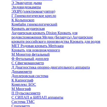
Э
Эвакуатор дыма
Эндовидеокамера
ЭХВЧ (электрокоагулятор)
Г
Гинекологическое кресло
К
Кольпоскоп
Комбайн гинекологический
Кровать акушерская
Акушерская кровать Dixion
Кровать для
родовспоможения Медин (Беларусь)
Акушерские
кровати российского производства
Кровать для родов
МЕТ
Родовая кровать Merivaara
Кровать для новорожденного
М
Монитор фетальный
Ф
Фетальный допплер
C
Cфигмоманометр
Д
Диагностика опорно-двигательного аппарата
Динамометр
Доплеровская система
К
Капнограф
Комплекс БОС
М
Миограф
П
Пульсоксиметр
С
СИПАП и БИПАП аппараты
Система ТМС
Спирометр