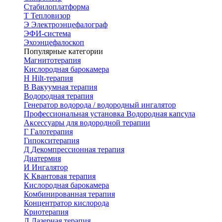
Стабилоплатформа
Т
Тепловизор
Э
Электроэнцефалограф
ЭФИ-система
Эхоэнцефалоскоп
Популярные категории
Магнитотерапия
Кислородная барокамера
H
Hilt-терапия
В
Вакуумная терапия
Водородная терапия
Генератор водорода / водородный ингалятор
Профессиональная установка
Водородная капсула
Аксессуары для водородной терапии
Г
Галотерапия
Гипокситерапия
Д
Декомпрессионная терапия
Диатермия
И
Ингалятор
К
Квантовая терапия
Кислородная барокамера
Комбинированная терапия
Концентратор кислорода
Криотерапия
Л
Лазерная терапия