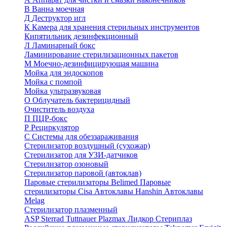
В
Ванна моечная
Д
Деструктор игл
К
Камера для хранения стерильных инструментов
Кипятильник дезинфекционный
Л
Ламинарный бокс
Ламинирование стерилизационных пакетов
М
Моечно-дезинфицирующая машина
Мойка для эндоскопов
Мойка с помпой
Мойка ультразвуковая
О
Облучатель бактерицидный
Очиститель воздуха
П
ПЦР-бокс
Р
Рециркулятор
С
Системы для обеззараживания
Стерилизатор воздушный (сухожар)
Стерилизатор для УЗИ-датчиков
Стерилизатор озоновый
Стерилизатор паровой (автоклав)
Паровые стерилизаторы Belimed
Паровые
стерилизаторы Cisa
Автоклавы Hanshin
Автоклавы
Melag
Стерилизатор плазменный
ASP Sterrad
Tuttnauer Plazmax
Лидкор Стериплаз