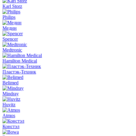
Karl Storz
Philips
Медин
Spencer
Medtronic
Hamilton Medical
Пластэк-Техник
Belimed
Mindray
Huvitz
Atmos
Констэл