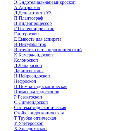
Э
Эндотелиальный микроскоп
А
Артроскоп
Д
Денситометр УЗ
П
Плантограф
В
Видеопроцессор
Г
Гистероирригатор
Гистероскоп
Е
Емкость для аспирата
И
Инсуффлятор
Источник света эндоскопический
К
Камера-эндоскоп
Колоноскоп
Л
Лапароскоп
Ларингоскопы
Н
Нейроэндоскоп
Нефроскоп
П
Помпа эндоскопическая
Промывка эндоскопов
Р
Резектоскоп
С
Сигмоидоскоп
Система эндоскопическая
Стойка эндоскопическая
Т
Трубка оптическая
У
Уретероскоп
Х
Холедохоскоп