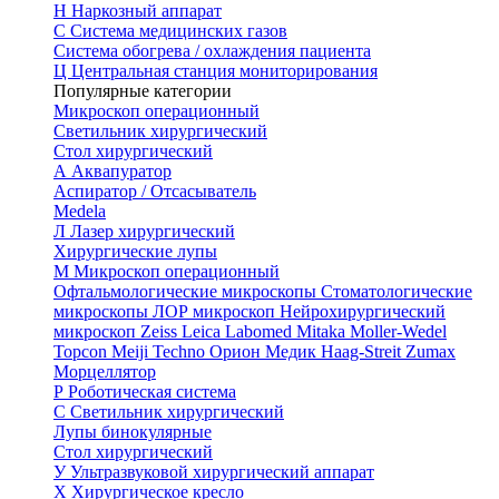
Н
Наркозный аппарат
С
Система медицинских газов
Система обогрева / охлаждения пациента
Ц
Центральная станция мониторирования
Популярные категории
Микроскоп операционный
Светильник хирургический
Стол хирургический
А
Аквапуратор
Аспиратор / Отсасыватель
Medela
Л
Лазер хирургический
Хирургические лупы
М
Микроскоп операционный
Офтальмологические микроскопы
Стоматологические
микроскопы
ЛОР микроскоп
Нейрохирургический
микроскоп
Zeiss
Leica
Labomed
Mitaka
Moller-Wedel
Topcon
Meiji Techno
Орион Медик
Haag-Streit
Zumax
Морцеллятор
Р
Роботическая система
С
Светильник хирургический
Лупы бинокулярные
Стол хирургический
У
Ультразвуковой хирургический аппарат
Х
Хирургическое кресло