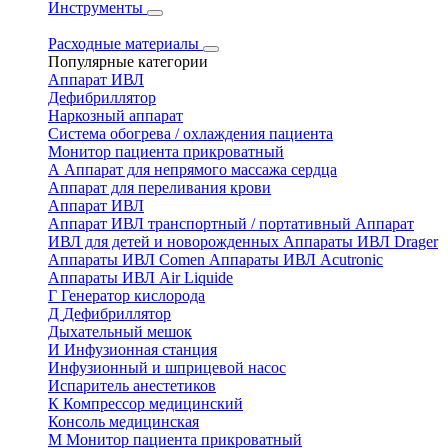
Инструменты
Расходные материалы
Популярные категории
Аппарат ИВЛ
Дефибриллятор
Наркозный аппарат
Система обогрева / охлаждения пациента
Монитор пациента прикроватный
А
Аппарат для непрямого массажа сердца
Аппарат для переливания крови
Аппарат ИВЛ
Аппарат ИВЛ транспортный / портативный
Аппарат
ИВЛ для детей и новорожденных
Аппараты ИВЛ Drager
Аппараты ИВЛ Comen
Аппараты ИВЛ Acutronic
Аппараты ИВЛ Air Liquide
Г
Генератор кислорода
Д
Дефибриллятор
Дыхательный мешок
И
Инфузионная станция
Инфузионный и шприцевой насос
Испаритель анестетиков
К
Компрессор медицинский
Консоль медицинская
М
Монитор пациента прикроватный