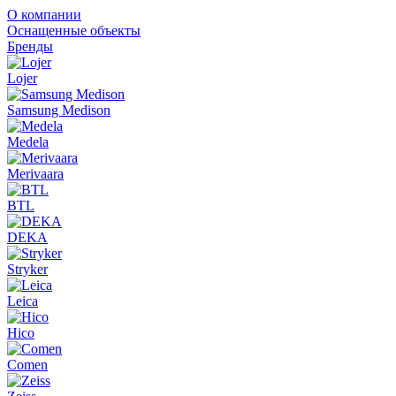
О компании
Оснащенные объекты
Бренды
Lojer
Samsung Medison
Medela
Merivaara
BTL
DEKA
Stryker
Leica
Hico
Comen