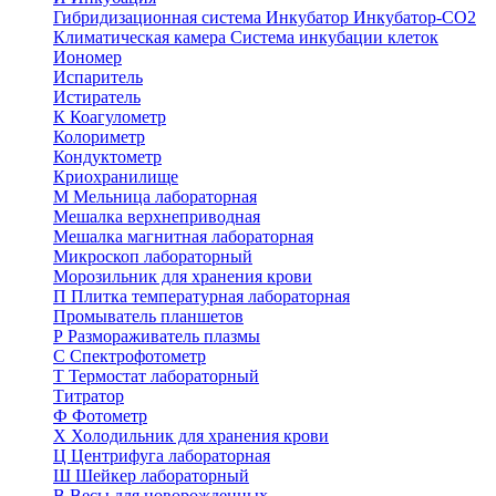
Гибридизационная система
Инкубатор
Инкубатор-СО2
Климатическая камера
Система инкубации клеток
Иономер
Испаритель
Истиратель
К
Коагулометр
Колориметр
Кондуктометр
Криохранилище
М
Мельница лабораторная
Мешалка верхнеприводная
Мешалка магнитная лабораторная
Микроскоп лабораторный
Морозильник для хранения крови
П
Плитка температурная лабораторная
Промыватель планшетов
Р
Размораживатель плазмы
С
Спектрофотометр
Т
Термостат лабораторный
Титратор
Ф
Фотометр
Х
Холодильник для хранения крови
Ц
Центрифуга лабораторная
Ш
Шейкер лабораторный
В
Весы для новорожденных