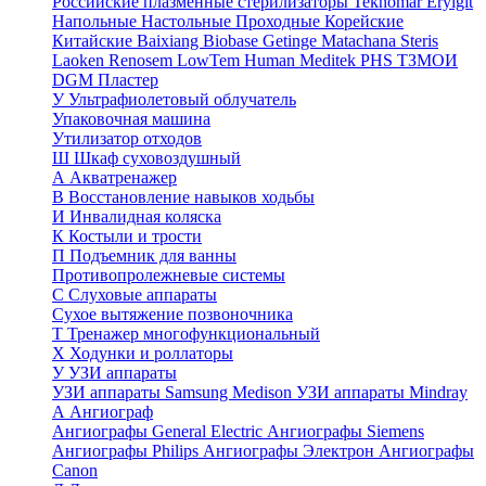
Российские плазменные стерилизаторы
Teknomar
Eryigit
Напольные
Настольные
Проходные
Корейские
Китайские
Baixiang
Biobase
Getinge
Matachana
Steris
Laoken
Renosem
LowTem
Human Meditek
PHS ТЗМОИ
DGM
Пластер
У
Ультрафиолетовый облучатель
Упаковочная машина
Утилизатор отходов
Ш
Шкаф суховоздушный
А
Акватренажер
В
Восстановление навыков ходьбы
И
Инвалидная коляска
К
Костыли и трости
П
Подъемник для ванны
Противопролежневые системы
С
Слуховые аппараты
Сухое вытяжение позвоночника
Т
Тренажер многофункциональный
Х
Ходунки и роллаторы
У
УЗИ аппараты
УЗИ аппараты Samsung Medison
УЗИ аппараты Mindray
А
Ангиограф
Ангиографы General Electric
Ангиографы Siemens
Ангиографы Philips
Ангиографы Электрон
Ангиографы
Canon