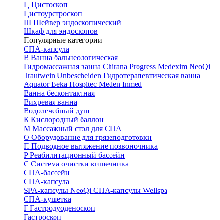
Ц
Цистоскоп
Цистоуретроскоп
Ш
Шейвер эндоскопический
Шкаф для эндоскопов
Популярные категории
СПА-капсула
В
Ванна бальнеологическая
Гидромассажная ванна
Chirana Progress
Medexim
NeoQi
Trautwein
Unbescheiden
Гидротерапевтическая ванна
Aquator
Beka Hospitec
Meden Inmed
Ванна бесконтактная
Вихревая ванна
Водолечебный душ
К
Кислородный баллон
М
Массажный стол для СПА
О
Оборудование для грязеподготовки
П
Подводное вытяжение позвоночника
Р
Реабилитационный бассейн
С
Система очистки кишечника
СПА-бассейн
СПА-капсула
SPA-капсулы NeoQi
СПА-капсулы Wellspa
СПА-кушетка
Г
Гастродуоденоскоп
Гастроскоп