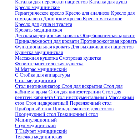
Каталка для перевозки пациентов
Каталка для душа
Кресло медицинское
Гериатрическое кресло
Кресло для анализов
Кресло для
гемодиализа
Донорское кресло
Кресло массажное
Кресло для душа и туалета
Кровать медицинская
Детская медицинская кровать
Общебольничная кровать
Принадлежности для кровати
Противоожоговая кровать
Функциональная кровать
Для выхаживания пациентов
Кушетка медицинская
Массажная кушетка
Смотровая кушетка
Физиотерапевтическая кушетка
М
Матрас медицинский
С
Стойка для аппаратуры
Стол медицинский
Стол вертикализатор
Стол для вскрытия
Стол для
кабинета врача
Стол для кинезотерапии
Стол для
рентген-кабинета
Стол инструментальный
Массажный
стол
Стол надкроватный
Перевязочный стол
Приборный стол
Принадлежности для столов
Процедурный стол
Тракционный стол
Манипуляционный
Стул медицинский
Т
Табурет медицинский
Тележка медицинская