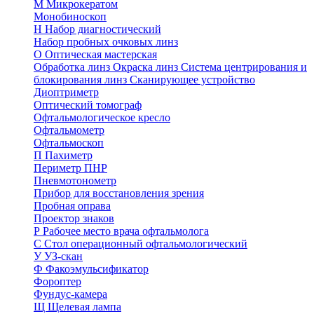
М
Микрокератом
Монобиноскоп
Н
Набор диагностический
Набор пробных очковых линз
О
Оптическая мастерская
Обработка линз
Окраска линз
Система центрирования и
блокирования линз
Сканирующее устройство
Диоптриметр
Оптический томограф
Офтальмологическое кресло
Офтальмометр
Офтальмоскоп
П
Пахиметр
Периметр ПНР
Пневмотонометр
Прибор для восстановления зрения
Пробная оправа
Проектор знаков
Р
Рабочее место врача офтальмолога
С
Стол операционный офтальмологический
У
УЗ-скан
Ф
Факоэмульсификатор
Фороптер
Фундус-камера
Щ
Щелевая лампа