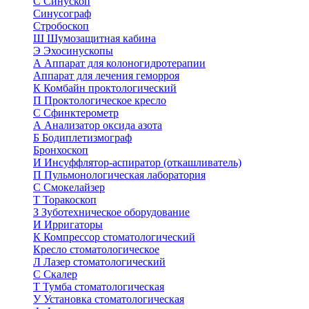
С
Синускоп
Синусограф
Стробоскоп
Ш
Шумозащитная кабина
Э
Эхосинускопы
А
Аппарат для колоногидротерапии
Аппарат для лечения геморроя
К
Комбайн проктологический
П
Проктологическое кресло
С
Сфинктерометр
А
Анализатор оксида азота
Б
Бодиплетизмограф
Бронхоскоп
И
Инсуффлятор-аспиратор (откашливатель)
П
Пульмонологическая лаборатория
С
Смокелайзер
Т
Торакоскоп
З
Зуботехническое оборудование
И
Ирригаторы
К
Компрессор стоматологический
Кресло стоматологическое
Л
Лазер стоматологический
С
Скалер
Т
Тумба стоматологическая
У
Установка стоматологическая