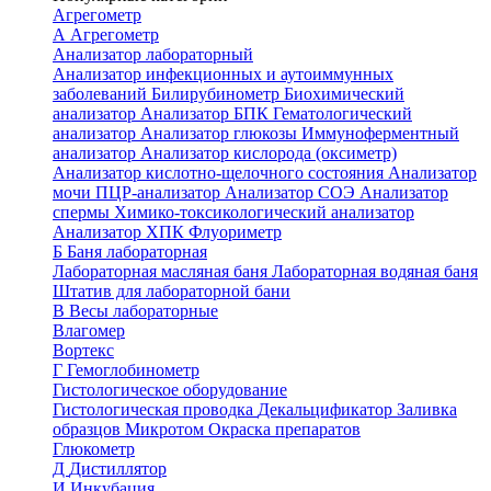
Агрегометр
А
Агрегометр
Анализатор лабораторный
Анализатор инфекционных и аутоиммунных
заболеваний
Билирубинометр
Биохимический
анализатор
Анализатор БПК
Гематологический
анализатор
Анализатор глюкозы
Иммуноферментный
анализатор
Анализатор кислорода (оксиметр)
Анализатор кислотно-щелочного состояния
Анализатор
мочи
ПЦР-анализатор
Анализатор СОЭ
Анализатор
спермы
Химико-токсикологический анализатор
Анализатор ХПК
Флуориметр
Б
Баня лабораторная
Лабораторная масляная баня
Лабораторная водяная баня
Штатив для лабораторной бани
В
Весы лабораторные
Влагомер
Вортекс
Г
Гемоглобинометр
Гистологическое оборудование
Гистологическая проводка
Декальцификатор
Заливка
образцов
Микротом
Окраска препаратов
Глюкометр
Д
Дистиллятор
И
Инкубация