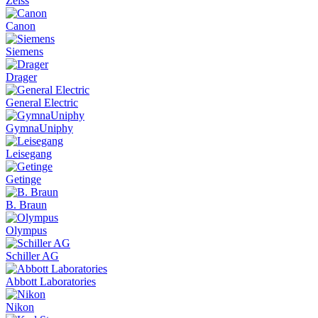
Zeiss
Canon
Siemens
Drager
General Electric
GymnaUniphy
Leisegang
Getinge
B. Braun
Olympus
Schiller AG
Abbott Laboratories
Nikon