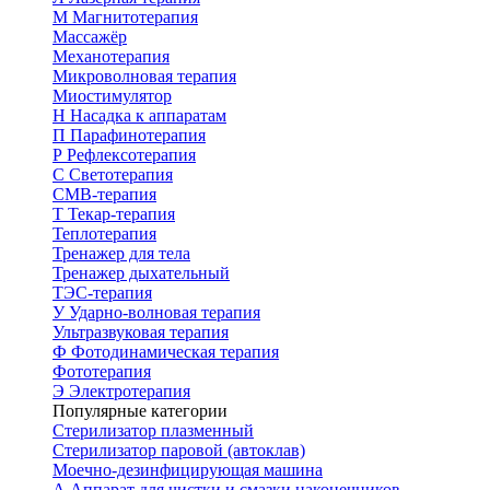
М
Магнитотерапия
Массажёр
Механотерапия
Микроволновая терапия
Миостимулятор
Н
Насадка к аппаратам
П
Парафинотерапия
Р
Рефлексотерапия
С
Светотерапия
СМВ-терапия
Т
Текар-терапия
Теплотерапия
Тренажер для тела
Тренажер дыхательный
ТЭС-терапия
У
Ударно-волновая терапия
Ультразвуковая терапия
Ф
Фотодинамическая терапия
Фототерапия
Э
Электротерапия
Популярные категории
Стерилизатор плазменный
Стерилизатор паровой (автоклав)
Моечно-дезинфицирующая машина
А
Аппарат для чистки и смазки наконечников