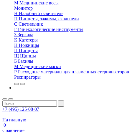
М
Медицинские весы
Монитор
Н
Налобный осветитель
П
Пинцеты, зажимы, скальпели
С
Светильник
Г
Гинекологические инструменты
З
Зеркала
К
Катетеры
Н
Ножницы
П
Пинцеты
Щ
Щипцы
Б
Бахилы
М
Медицинские маски
Р
Расходные материалы для плазменных стерилизаторов
Респираторы
+7 (495) 125-08-07
На главную
0
Сравнение