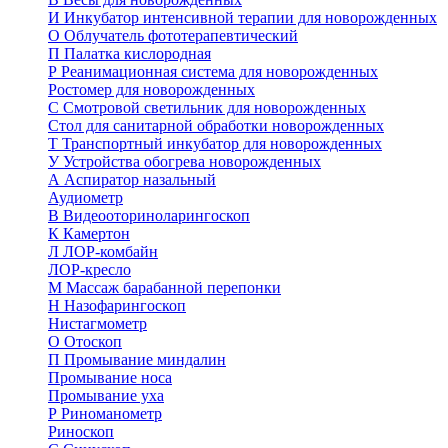
И
Инкубатор интенсивной терапии для новорожденных
О
Облучатель фототерапевтический
П
Палатка кислородная
Р
Реанимационная система для новорожденных
Ростомер для новорожденных
С
Смотровой светильник для новорожденных
Стол для санитарной обработки новорожденных
Т
Транспортный инкубатор для новорожденных
У
Устройства обогрева новорожденных
А
Аспиратор назальный
Аудиометр
В
Видеооториноларингоскоп
К
Камертон
Л
ЛОР-комбайн
ЛОР-кресло
М
Массаж барабанной перепонки
Н
Назофарингоскоп
Нистагмометр
О
Отоскоп
П
Промывание миндалин
Промывание носа
Промывание уха
Р
Риноманометр
Риноскоп