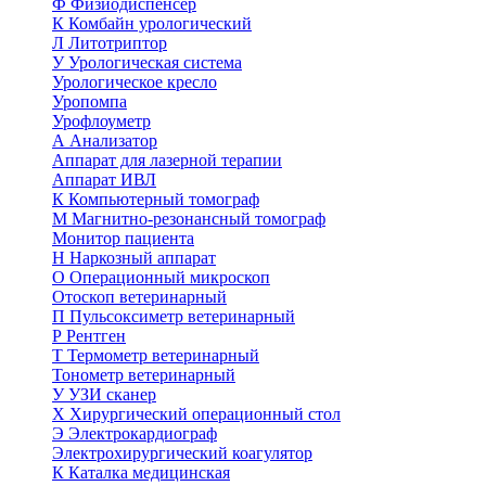
Ф
Физиодиспенсер
К
Комбайн урологический
Л
Литотриптор
У
Урологическая система
Урологическое кресло
Уропомпа
Урофлоуметр
А
Анализатор
Аппарат для лазерной терапии
Аппарат ИВЛ
К
Компьютерный томограф
М
Магнитно-резонансный томограф
Монитор пациента
Н
Наркозный аппарат
О
Операционный микроскоп
Отоскоп ветеринарный
П
Пульсоксиметр ветеринарный
Р
Рентген
Т
Термометр ветеринарный
Тонометр ветеринарный
У
УЗИ сканер
Х
Хирургический операционный стол
Э
Электрокардиограф
Электрохирургический коагулятор
К
Каталка медицинская