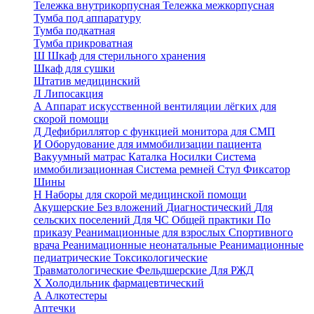
Тележка внутрикорпусная
Тележка межкорпусная
Тумба под аппаратуру
Тумба подкатная
Тумба прикроватная
Ш
Шкаф для стерильного хранения
Шкаф для сушки
Штатив медицинский
Л
Липосакция
А
Аппарат искусственной вентиляции лёгких для
скорой помощи
Д
Дефибриллятор с функцией монитора для СМП
И
Оборудование для иммобилизации пациента
Вакуумный матрас
Каталка
Носилки
Система
иммобилизационная
Система ремней
Стул
Фиксатор
Шины
Н
Наборы для скорой медицинской помощи
Акушерские
Без вложений
Диагностический
Для
сельских поселений
Для ЧС
Общей практики
По
приказу
Реанимационные для взрослых
Спортивного
врача
Реанимационные неонатальные
Реанимационные
педиатрические
Токсикологические
Травматологические
Фельдшерские
Для РЖД
Х
Холодильник фармацевтический
А
Алкотестеры
Аптечки