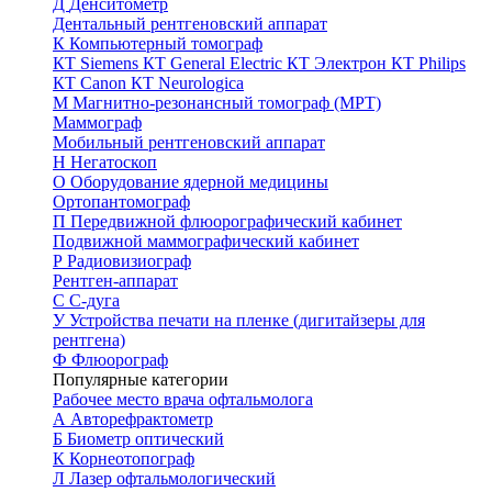
Д
Денситометр
Дентальный рентгеновский аппарат
К
Компьютерный томограф
КТ Siemens
КТ General Electric
КТ Электрон
КТ Philips
КТ Canon
КТ Neurologica
М
Магнитно-резонансный томограф (МРТ)
Маммограф
Мобильный рентгеновский аппарат
Н
Негатоскоп
О
Оборудование ядерной медицины
Ортопантомограф
П
Передвижной флюорографический кабинет
Подвижной маммографический кабинет
Р
Радиовизиограф
Рентген-аппарат
С
С-дуга
У
Устройства печати на пленке (дигитайзеры для
рентгена)
Ф
Флюорограф
Популярные категории
Рабочее место врача офтальмолога
А
Авторефрактометр
Б
Биометр оптический
К
Корнеотопограф
Л
Лазер офтальмологический