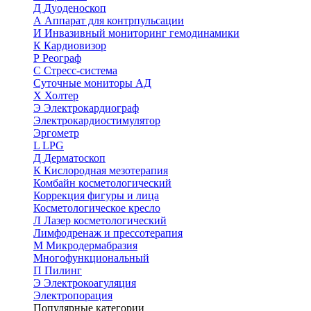
Д
Дуоденоскоп
А
Аппарат для контрпульсации
И
Инвазивный мониторинг гемодинамики
К
Кардиовизор
Р
Реограф
С
Стресс-система
Суточные мониторы АД
Х
Холтер
Э
Электрокардиограф
Электрокардиостимулятор
Эргометр
L
LPG
Д
Дерматоскоп
К
Кислородная мезотерапия
Комбайн косметологический
Коррекция фигуры и лица
Косметологическое кресло
Л
Лазер косметологический
Лимфодренаж и прессотерапия
М
Микродермабразия
Многофункциональный
П
Пилинг
Э
Электрокоагуляция
Электропорация
Популярные категории