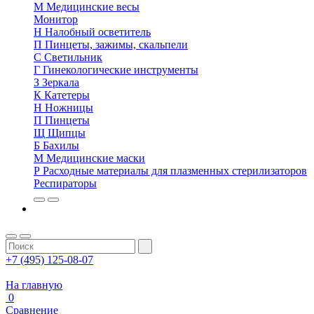
М
Медицинские весы
Монитор
Н
Налобный осветитель
П
Пинцеты, зажимы, скальпели
С
Светильник
Г
Гинекологические инструменты
З
Зеркала
К
Катетеры
Н
Ножницы
П
Пинцеты
Щ
Щипцы
Б
Бахилы
М
Медицинские маски
Р
Расходные материалы для плазменных стерилизаторов
Респираторы
+7 (495) 125-08-07
На главную
0
Сравнение