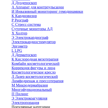
Д
Дуоденоскоп
А
Аппарат для контрпульсации
И
Инвазивный мониторинг гемодинамики
К
Кардиовизор
Р
Реограф
С
Стресс-система
Суточные мониторы АД
Х
Холтер
Э
Электрокардиограф
Электрокардиостимулятор
Эргометр
L
LPG
Д
Дерматоскоп
К
Кислородная мезотерапия
Комбайн косметологический
Коррекция фигуры и лица
Косметологическое кресло
Л
Лазер косметологический
Лимфодренаж и прессотерапия
М
Микродермабразия
Многофункциональный
П
Пилинг
Э
Электрокоагуляция
Электропорация
Популярные категории