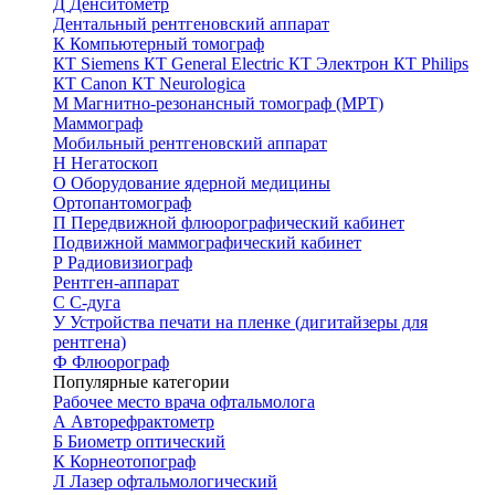
Д
Денситометр
Дентальный рентгеновский аппарат
К
Компьютерный томограф
КТ Siemens
КТ General Electric
КТ Электрон
КТ Philips
КТ Canon
КТ Neurologica
М
Магнитно-резонансный томограф (МРТ)
Маммограф
Мобильный рентгеновский аппарат
Н
Негатоскоп
О
Оборудование ядерной медицины
Ортопантомограф
П
Передвижной флюорографический кабинет
Подвижной маммографический кабинет
Р
Радиовизиограф
Рентген-аппарат
С
С-дуга
У
Устройства печати на пленке (дигитайзеры для
рентгена)
Ф
Флюорограф
Популярные категории
Рабочее место врача офтальмолога
А
Авторефрактометр
Б
Биометр оптический
К
Корнеотопограф
Л
Лазер офтальмологический