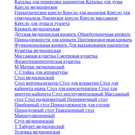
Каталка для перевозки пациентов
Каталка для душа
Кресло медицинское
Гериатрическое кресло
Кресло для анализов
Кресло для
гемодиализа
Донорское кресло
Кресло массажное
Кресло для душа и туалета
Кровать медицинская
Детская медицинская кровать
Общебольничная кровать
Принадлежности для кровати
Противоожоговая кровать
Функциональная кровать
Для выхаживания пациентов
Кушетка медицинская
Массажная кушетка
Смотровая кушетка
Физиотерапевтическая кушетка
М
Матрас медицинский
С
Стойка для аппаратуры
Стол медицинский
Стол вертикализатор
Стол для вскрытия
Стол для
кабинета врача
Стол для кинезотерапии
Стол для
рентген-кабинета
Стол инструментальный
Массажный
стол
Стол надкроватный
Перевязочный стол
Приборный стол
Принадлежности для столов
Процедурный стол
Тракционный стол
Манипуляционный
Стул медицинский
Т
Табурет медицинский
Тележка медицинская