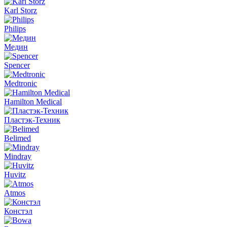
Karl Storz
Philips
Медин
Spencer
Medtronic
Hamilton Medical
Пластэк-Техник
Belimed
Mindray
Huvitz
Atmos
Констэл