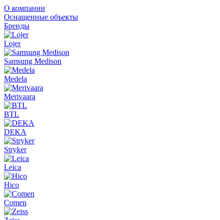
О компании
Оснащенные объекты
Бренды
Lojer
Samsung Medison
Medela
Merivaara
BTL
DEKA
Stryker
Leica
Hico
Comen