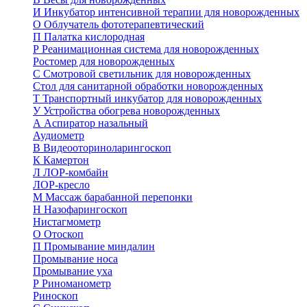
И
Инкубатор интенсивной терапии для новорожденных
О
Облучатель фототерапевтический
П
Палатка кислородная
Р
Реанимационная система для новорожденных
Ростомер для новорожденных
С
Смотровой светильник для новорожденных
Стол для санитарной обработки новорожденных
Т
Транспортный инкубатор для новорожденных
У
Устройства обогрева новорожденных
А
Аспиратор назальный
Аудиометр
В
Видеооториноларингоскоп
К
Камертон
Л
ЛОР-комбайн
ЛОР-кресло
М
Массаж барабанной перепонки
Н
Назофарингоскоп
Нистагмометр
О
Отоскоп
П
Промывание миндалин
Промывание носа
Промывание уха
Р
Риноманометр
Риноскоп