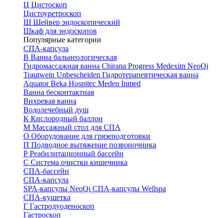
Ц
Цистоскоп
Цистоуретроскоп
Ш
Шейвер эндоскопический
Шкаф для эндоскопов
Популярные категории
СПА-капсула
В
Ванна бальнеологическая
Гидромассажная ванна
Chirana Progress
Medexim
NeoQi
Trautwein
Unbescheiden
Гидротерапевтическая ванна
Aquator
Beka Hospitec
Meden Inmed
Ванна бесконтактная
Вихревая ванна
Водолечебный душ
К
Кислородный баллон
М
Массажный стол для СПА
О
Оборудование для грязеподготовки
П
Подводное вытяжение позвоночника
Р
Реабилитационный бассейн
С
Система очистки кишечника
СПА-бассейн
СПА-капсула
SPA-капсулы NeoQi
СПА-капсулы Wellspa
СПА-кушетка
Г
Гастродуоденоскоп
Гастроскоп