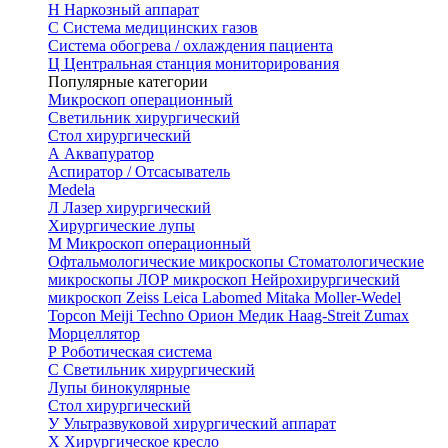
Н
Наркозный аппарат
С
Система медицинских газов
Система обогрева / охлаждения пациента
Ц
Центральная станция мониторирования
Популярные категории
Микроскоп операционный
Светильник хирургический
Стол хирургический
А
Аквапуратор
Аспиратор / Отсасыватель
Medela
Л
Лазер хирургический
Хирургические лупы
М
Микроскоп операционный
Офтальмологические микроскопы
Стоматологические
микроскопы
ЛОР микроскоп
Нейрохирургический
микроскоп
Zeiss
Leica
Labomed
Mitaka
Moller-Wedel
Topcon
Meiji Techno
Орион Медик
Haag-Streit
Zumax
Морцеллятор
Р
Роботическая система
С
Светильник хирургический
Лупы бинокулярные
Стол хирургический
У
Ультразвуковой хирургический аппарат
Х
Хирургическое кресло