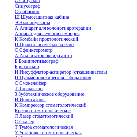
С
Синускоп
Синусограф
Стробоскоп
Ш
Шумозащитная кабина
Э
Эхосинускопы
А
Аппарат для колоногидротерапии
Аппарат для лечения геморроя
К
Комбайн проктологический
П
Проктологическое кресло
С
Сфинктерометр
А
Анализатор оксида азота
Б
Бодиплетизмограф
Бронхоскоп
И
Инсуффлятор-аспиратор (откашливатель)
П
Пульмонологическая лаборатория
С
Смокелайзер
Т
Торакоскоп
З
Зуботехническое оборудование
И
Ирригаторы
К
Компрессор стоматологический
Кресло стоматологическое
Л
Лазер стоматологический
С
Скалер
Т
Тумба стоматологическая
У
Установка стоматологическая