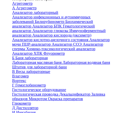
Агрегометр
А
Агрегометр
Анализатор лабораторный
Анализатор инфекционных и аутоиммунных
заболеваний
Билирубинометр
Биохимический
анализатор
Анализатор БПК
Гематологический
анализатор
Анализатор глюкозы
Иммуноферментный
анализатор
Анализатор кислорода (оксиметр)
Анализатор кислотно-щелочного состояния
Анализатор
мочи
ПЦР-анализатор
Анализатор СОЭ
Анализатор
спермы
Химико-токсикологический анализатор
Анализатор ХПК
Флуориметр
Б
Баня лабораторная
Лабораторная масляная баня
Лабораторная водяная баня
Штатив для лабораторной бани
В
Весы лабораторные
Влагомер
Вортекс
Г
Гемоглобинометр
Гистологическое оборудование
Гистологическая проводка
Декальцификатор
Заливка
образцов
Микротом
Окраска препаратов
Глюкометр
Д
Дистиллятор
И
Инкубация