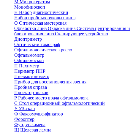
М
Микрокератом
Монобиноскоп
Н
Набор диагностический
Набор пробных очковых линз
О
Оптическая мастерская
Обработка линз
Окраска линз
Система центрирования и
блокирования линз
Сканирующее устройство
Диоптриметр
Оптический томограф
Офтальмологическое кресло
Офтальмометр
Офтальмоскоп
П
Пахиметр
Периметр ПНР
Пневмотонометр
Прибор для восстановления зрения
Пробная оправа
Проектор знаков
Р
Рабочее место врача офтальмолога
С
Стол операционный офтальмологический
У
УЗ-скан
Ф
Факоэмульсификатор
Фороптер
Фундус-камера
Щ
Щелевая лампа