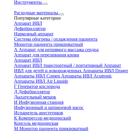
Инструменты
Расходные материалы
Популярные категории
Аппарат ИВЛ
Дефибриллятор
Наркозный аппарат
Система обогрева / охлаждения пациента
Монитор пациента прикроватный
А
Аппарат для непрямого массажа сердца
Аппарат для переливания крови
Аппарат ИВЛ
Аппарат ИВЛ транспортный / портативный
Аппарат
ИВЛ для детей и новорожденных
Аппараты ИВЛ Drager
Аппараты ИВЛ Comen
Аппараты ИВЛ Acutronic
Аппараты ИВЛ Air Liquide
Г
Генератор кислорода
Д
Дефибриллятор
Дыхательный мешок
И
Инфузионная станция
Инфузионный и шприцевой насос
Испаритель анестетиков
К
Компрессор медицинский
Консоль медицинская
М
Монитор пациента прикроватный