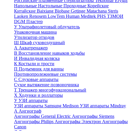
Российские плазменные стерилизаторы
Teknomar
Eryigit
Напольные
Настольные
Проходные
Корейские
Китайские
Baixiang
Biobase
Getinge
Matachana
Steris
Laoken
Renosem
LowTem
Human Meditek
PHS ТЗМОИ
DGM
Пластер
У
Ультрафиолетовый облучатель
Упаковочная машина
Утилизатор отходов
Ш
Шкаф суховоздушный
А
Акватренажер
В
Восстановление навыков ходьбы
И
Инвалидная коляска
К
Костыли и трости
П
Подъемник для ванны
Противопролежневые системы
С
Слуховые аппараты
Сухое вытяжение позвоночника
Т
Тренажер многофункциональный
Х
Ходунки и роллаторы
У
УЗИ аппараты
УЗИ аппараты Samsung Medison
УЗИ аппараты Mindray
А
Ангиограф
Ангиографы General Electric
Ангиографы Siemens
Ангиографы Philips
Ангиографы Электрон
Ангиографы
Canon