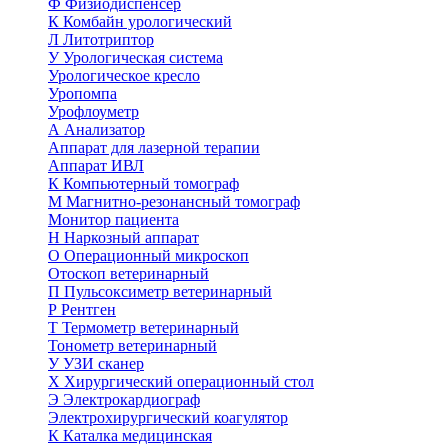
Ф
Физиодиспенсер
К
Комбайн урологический
Л
Литотриптор
У
Урологическая система
Урологическое кресло
Уропомпа
Урофлоуметр
А
Анализатор
Аппарат для лазерной терапии
Аппарат ИВЛ
К
Компьютерный томограф
М
Магнитно-резонансный томограф
Монитор пациента
Н
Наркозный аппарат
О
Операционный микроскоп
Отоскоп ветеринарный
П
Пульсоксиметр ветеринарный
Р
Рентген
Т
Термометр ветеринарный
Тонометр ветеринарный
У
УЗИ сканер
Х
Хирургический операционный стол
Э
Электрокардиограф
Электрохирургический коагулятор
К
Каталка медицинская