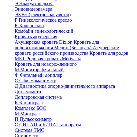
Э
Эвакуатор дыма
Эндовидеокамера
ЭХВЧ (электрокоагулятор)
Г
Гинекологическое кресло
К
Кольпоскоп
Комбайн гинекологический
Кровать акушерская
Акушерская кровать Dixion
Кровать для
родовспоможения Медин (Беларусь)
Акушерские
кровати российского производства
Кровать для родов
МЕТ
Родовая кровать Merivaara
Кровать для новорожденного
М
Монитор фетальный
Ф
Фетальный допплер
C
Cфигмоманометр
Д
Диагностика опорно-двигательного аппарата
Динамометр
Доплеровская система
К
Капнограф
Комплекс БОС
М
Миограф
П
Пульсоксиметр
С
СИПАП и БИПАП аппараты
Система ТМС
Спирометр