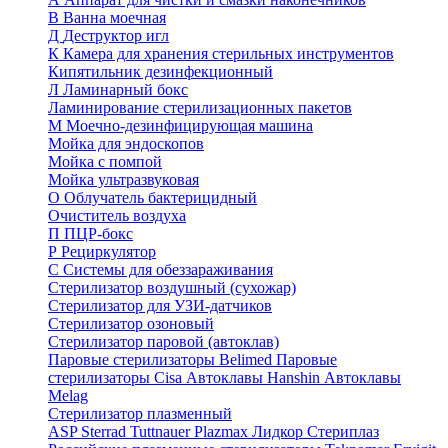
В
Ванна моечная
Д
Деструктор игл
К
Камера для хранения стерильных инструментов
Кипятильник дезинфекционный
Л
Ламинарный бокс
Ламинирование стерилизационных пакетов
М
Моечно-дезинфицирующая машина
Мойка для эндоскопов
Мойка с помпой
Мойка ультразвуковая
О
Облучатель бактерицидный
Очиститель воздуха
П
ПЦР-бокс
Р
Рециркулятор
С
Системы для обеззараживания
Стерилизатор воздушный (сухожар)
Стерилизатор для УЗИ-датчиков
Стерилизатор озоновый
Стерилизатор паровой (автоклав)
Паровые стерилизаторы Belimed
Паровые
стерилизаторы Cisa
Автоклавы Hanshin
Автоклавы
Melag
Стерилизатор плазменный
ASP Sterrad
Tuttnauer Plazmax
Лидкор Стериплаз