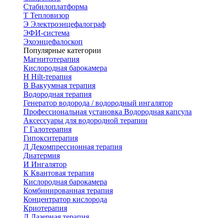
Стабилоплатформа
Т
Тепловизор
Э
Электроэнцефалограф
ЭФИ-система
Эхоэнцефалоскоп
Популярные категории
Магнитотерапия
Кислородная барокамера
H
Hilt-терапия
В
Вакуумная терапия
Водородная терапия
Генератор водорода / водородный ингалятор
Профессиональная установка
Водородная капсула
Аксессуары для водородной терапии
Г
Галотерапия
Гипокситерапия
Д
Декомпрессионная терапия
Диатермия
И
Ингалятор
К
Квантовая терапия
Кислородная барокамера
Комбинированная терапия
Концентратор кислорода
Криотерапия
Л
Лазерная терапия