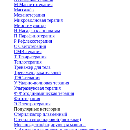
М
Магнитотерапия
Массажёр
Механотерапия
Микроволновая терапия
Миостимулятор
Н
Насадка к аппаратам
П
Парафинотерапия
Р
Рефлексотерапия
С
Светотерапия
СМВ-терапия
Т
Текар-терапия
Теплотерапия
Тренажер для тела
Тренажер дыхательный
ТЭС-терапия
У
Ударно-волновая терапия
Ультразвуковая терапия
Ф
Фотодинамическая терапия
Фототерапия
Э
Электротерапия
Популярные категории
Стерилизатор плазменный
Стерилизатор паровой (автоклав)
Моечно-дезинфицирующая машина
А
Аппарат для чистки и смазки наконечников