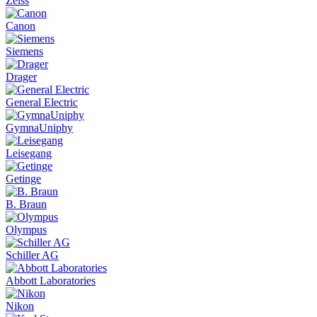
Zeiss
Canon
Siemens
Drager
General Electric
GymnaUniphy
Leisegang
Getinge
B. Braun
Olympus
Schiller AG
Abbott Laboratories
Nikon