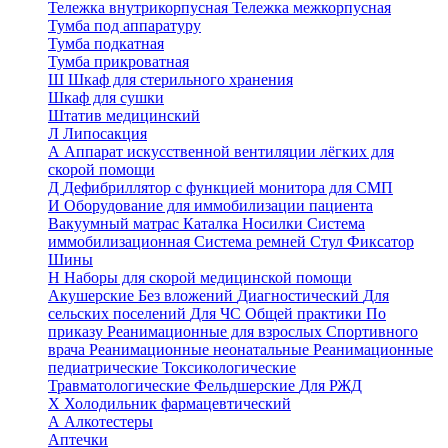
Тележка внутрикорпусная
Тележка межкорпусная
Тумба под аппаратуру
Тумба подкатная
Тумба прикроватная
Ш
Шкаф для стерильного хранения
Шкаф для сушки
Штатив медицинский
Л
Липосакция
А
Аппарат искусственной вентиляции лёгких для
скорой помощи
Д
Дефибриллятор с функцией монитора для СМП
И
Оборудование для иммобилизации пациента
Вакуумный матрас
Каталка
Носилки
Система
иммобилизационная
Система ремней
Стул
Фиксатор
Шины
Н
Наборы для скорой медицинской помощи
Акушерские
Без вложений
Диагностический
Для
сельских поселений
Для ЧС
Общей практики
По
приказу
Реанимационные для взрослых
Спортивного
врача
Реанимационные неонатальные
Реанимационные
педиатрические
Токсикологические
Травматологические
Фельдшерские
Для РЖД
Х
Холодильник фармацевтический
А
Алкотестеры
Аптечки