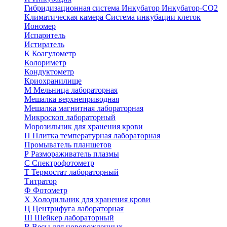
Гибридизационная система
Инкубатор
Инкубатор-СО2
Климатическая камера
Система инкубации клеток
Иономер
Испаритель
Истиратель
К
Коагулометр
Колориметр
Кондуктометр
Криохранилище
М
Мельница лабораторная
Мешалка верхнеприводная
Мешалка магнитная лабораторная
Микроскоп лабораторный
Морозильник для хранения крови
П
Плитка температурная лабораторная
Промыватель планшетов
Р
Размораживатель плазмы
С
Спектрофотометр
Т
Термостат лабораторный
Титратор
Ф
Фотометр
Х
Холодильник для хранения крови
Ц
Центрифуга лабораторная
Ш
Шейкер лабораторный
В
Весы для новорожденных