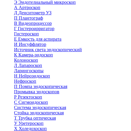
Э
Эндотелиальный микроскоп
А
Артроскоп
Д
Денситометр УЗ
П
Плантограф
В
Видеопроцессор
Г
Гистероирригатор
Гистероскоп
Е
Емкость для аспирата
И
Инсуффлятор
Источник света эндоскопический
К
Камера-эндоскоп
Колоноскоп
Л
Лапароскоп
Ларингоскопы
Н
Нейроэндоскоп
Нефроскоп
П
Помпа эндоскопическая
Промывка эндоскопов
Р
Резектоскоп
С
Сигмоидоскоп
Система эндоскопическая
Стойка эндоскопическая
Т
Трубка оптическая
У
Уретероскоп
Х
Холедохоскоп