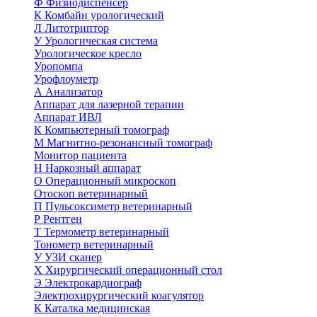
Ф
Физиодиспенсер
К
Комбайн урологический
Л
Литотриптор
У
Урологическая система
Урологическое кресло
Уропомпа
Урофлоуметр
А
Анализатор
Аппарат для лазерной терапии
Аппарат ИВЛ
К
Компьютерный томограф
М
Магнитно-резонансный томограф
Монитор пациента
Н
Наркозный аппарат
О
Операционный микроскоп
Отоскоп ветеринарный
П
Пульсоксиметр ветеринарный
Р
Рентген
Т
Термометр ветеринарный
Тонометр ветеринарный
У
УЗИ сканер
Х
Хирургический операционный стол
Э
Электрокардиограф
Электрохирургический коагулятор
К
Каталка медицинская