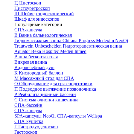
Ц
Цистоскоп
Цистоуретроскоп
Ш
Шейвер эндоскопический
Шкаф для эндоскопов
Популярные категории
СПА-капсула
В
Ванна бальнеологическая
Гидромассажная ванна
Chirana Progress
Medexim
NeoQi
Trautwein
Unbescheiden
Гидротерапевтическая ванна
Aquator
Beka Hospitec
Meden Inmed
Ванна бесконтактная
Вихревая ванна
Водолечебный душ
К
Кислородный баллон
М
Массажный стол для СПА
О
Оборудование для грязеподготовки
П
Подводное вытяжение позвоночника
Р
Реабилитационный бассейн
С
Система очистки кишечника
СПА-бассейн
СПА-капсула
SPA-капсулы NeoQi
СПА-капсулы Wellspa
СПА-кушетка
Г
Гастродуоденоскоп
Гастроскоп