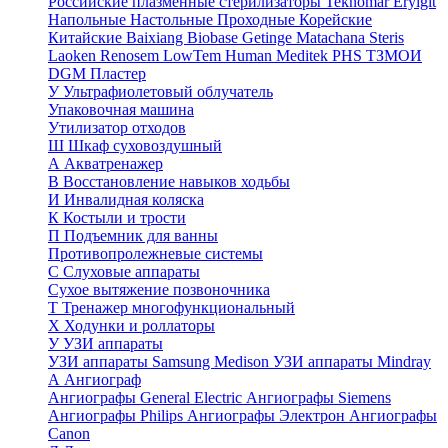
Российские плазменные стерилизаторы
Teknomar
Eryigit
Напольные
Настольные
Проходные
Корейские
Китайские
Baixiang
Biobase
Getinge
Matachana
Steris
Laoken
Renosem
LowTem
Human Meditek
PHS ТЗМОИ
DGM
Пластер
У
Ультрафиолетовый облучатель
Упаковочная машина
Утилизатор отходов
Ш
Шкаф суховоздушный
А
Акватренажер
В
Восстановление навыков ходьбы
И
Инвалидная коляска
К
Костыли и трости
П
Подъемник для ванны
Противопролежневые системы
С
Слуховые аппараты
Сухое вытяжение позвоночника
Т
Тренажер многофункциональный
Х
Ходунки и роллаторы
У
УЗИ аппараты
УЗИ аппараты Samsung Medison
УЗИ аппараты Mindray
А
Ангиограф
Ангиографы General Electric
Ангиографы Siemens
Ангиографы Philips
Ангиографы Электрон
Ангиографы
Canon