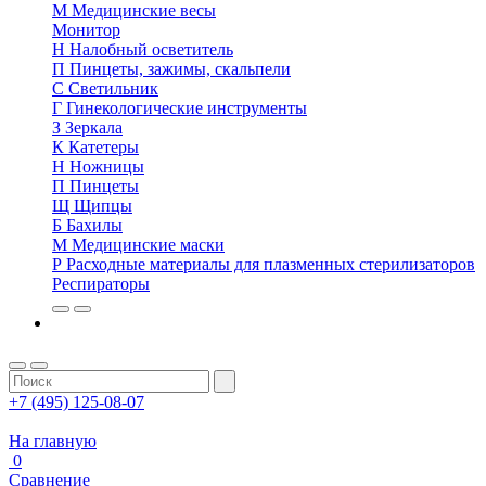
М
Медицинские весы
Монитор
Н
Налобный осветитель
П
Пинцеты, зажимы, скальпели
С
Светильник
Г
Гинекологические инструменты
З
Зеркала
К
Катетеры
Н
Ножницы
П
Пинцеты
Щ
Щипцы
Б
Бахилы
М
Медицинские маски
Р
Расходные материалы для плазменных стерилизаторов
Респираторы
+7 (495) 125-08-07
На главную
0
Сравнение