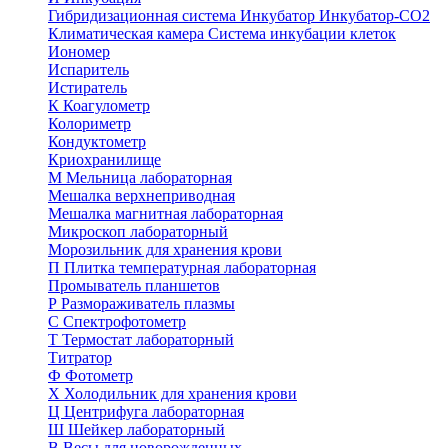
Гибридизационная система
Инкубатор
Инкубатор-СО2
Климатическая камера
Система инкубации клеток
Иономер
Испаритель
Истиратель
К
Коагулометр
Колориметр
Кондуктометр
Криохранилище
М
Мельница лабораторная
Мешалка верхнеприводная
Мешалка магнитная лабораторная
Микроскоп лабораторный
Морозильник для хранения крови
П
Плитка температурная лабораторная
Промыватель планшетов
Р
Размораживатель плазмы
С
Спектрофотометр
Т
Термостат лабораторный
Титратор
Ф
Фотометр
Х
Холодильник для хранения крови
Ц
Центрифуга лабораторная
Ш
Шейкер лабораторный
В
Весы для новорожденных