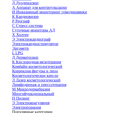
Д
Дуоденоскоп
А
Аппарат для контрпульсации
И
Инвазивный мониторинг гемодинамики
К
Кардиовизор
Р
Реограф
С
Стресс-система
Суточные мониторы АД
Х
Холтер
Э
Электрокардиограф
Электрокардиостимулятор
Эргометр
L
LPG
Д
Дерматоскоп
К
Кислородная мезотерапия
Комбайн косметологический
Коррекция фигуры и лица
Косметологическое кресло
Л
Лазер косметологический
Лимфодренаж и прессотерапия
М
Микродермабразия
Многофункциональный
П
Пилинг
Э
Электрокоагуляция
Электропорация
Популярные категории