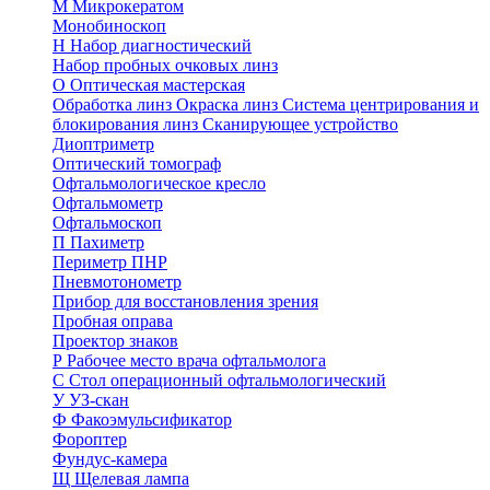
М
Микрокератом
Монобиноскоп
Н
Набор диагностический
Набор пробных очковых линз
О
Оптическая мастерская
Обработка линз
Окраска линз
Система центрирования и
блокирования линз
Сканирующее устройство
Диоптриметр
Оптический томограф
Офтальмологическое кресло
Офтальмометр
Офтальмоскоп
П
Пахиметр
Периметр ПНР
Пневмотонометр
Прибор для восстановления зрения
Пробная оправа
Проектор знаков
Р
Рабочее место врача офтальмолога
С
Стол операционный офтальмологический
У
УЗ-скан
Ф
Факоэмульсификатор
Фороптер
Фундус-камера
Щ
Щелевая лампа