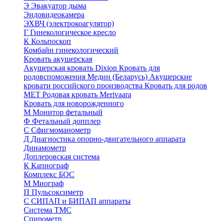
Э
Эвакуатор дыма
Эндовидеокамера
ЭХВЧ (электрокоагулятор)
Г
Гинекологическое кресло
К
Кольпоскоп
Комбайн гинекологический
Кровать акушерская
Акушерская кровать Dixion
Кровать для
родовспоможения Медин (Беларусь)
Акушерские
кровати российского производства
Кровать для родов
МЕТ
Родовая кровать Merivaara
Кровать для новорожденного
М
Монитор фетальный
Ф
Фетальный допплер
C
Cфигмоманометр
Д
Диагностика опорно-двигательного аппарата
Динамометр
Доплеровская система
К
Капнограф
Комплекс БОС
М
Миограф
П
Пульсоксиметр
С
СИПАП и БИПАП аппараты
Система ТМС
Спирометр