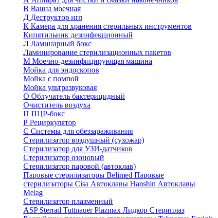
В
Ванна моечная
Д
Деструктор игл
К
Камера для хранения стерильных инструментов
Кипятильник дезинфекционный
Л
Ламинарный бокс
Ламинирование стерилизационных пакетов
М
Моечно-дезинфицирующая машина
Мойка для эндоскопов
Мойка с помпой
Мойка ультразвуковая
О
Облучатель бактерицидный
Очиститель воздуха
П
ПЦР-бокс
Р
Рециркулятор
С
Системы для обеззараживания
Стерилизатор воздушный (сухожар)
Стерилизатор для УЗИ-датчиков
Стерилизатор озоновый
Стерилизатор паровой (автоклав)
Паровые стерилизаторы Belimed
Паровые
стерилизаторы Cisa
Автоклавы Hanshin
Автоклавы
Melag
Стерилизатор плазменный
ASP Sterrad
Tuttnauer Plazmax
Лидкор Стериплаз