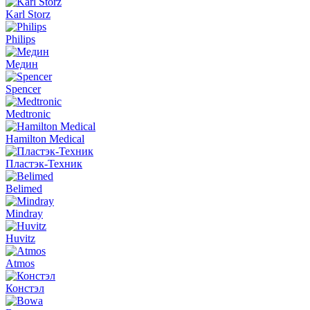
Karl Storz
Philips
Медин
Spencer
Medtronic
Hamilton Medical
Пластэк-Техник
Belimed
Mindray
Huvitz
Atmos
Констэл