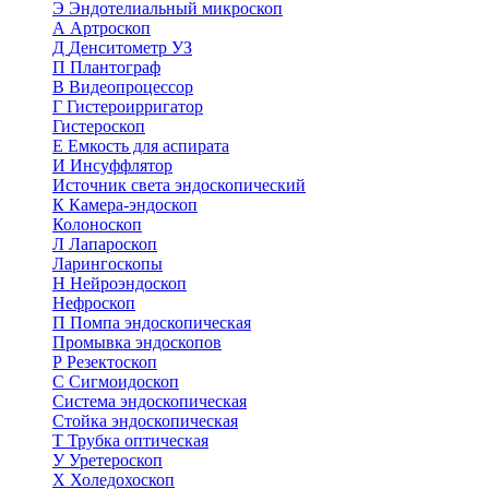
Э
Эндотелиальный микроскоп
А
Артроскоп
Д
Денситометр УЗ
П
Плантограф
В
Видеопроцессор
Г
Гистероирригатор
Гистероскоп
Е
Емкость для аспирата
И
Инсуффлятор
Источник света эндоскопический
К
Камера-эндоскоп
Колоноскоп
Л
Лапароскоп
Ларингоскопы
Н
Нейроэндоскоп
Нефроскоп
П
Помпа эндоскопическая
Промывка эндоскопов
Р
Резектоскоп
С
Сигмоидоскоп
Система эндоскопическая
Стойка эндоскопическая
Т
Трубка оптическая
У
Уретероскоп
Х
Холедохоскоп