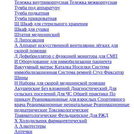
Тележка внутрикорпусная
Тележка межкорпусная
Тумба под аппаратуру
Тумба подкатная
Тумба прикроватная
Ш
Шкаф для стерильного хранения
Шкаф для сушки
Штатив медицинский
Л
Липосакция
А
Аппарат искусственной вентиляции лёгких для
скорой помощи
Д
Дефибриллятор с функцией монитора для СМП
И
Оборудование для иммобилизации пациента
Вакуумный матрас
Каталка
Носилки
Система
иммобилизационная
Система ремней
Стул
Фиксатор
Шины
Н
Наборы для скорой медицинской помощи
Акушерские
Без вложений
Диагностический
Для
сельских поселений
Для ЧС
Общей практики
По
приказу
Реанимационные для взрослых
Спортивного
врача
Реанимационные неонатальные
Реанимационные
педиатрические
Токсикологические
Травматологические
Фельдшерские
Для РЖД
Х
Холодильник фармацевтический
А
Алкотестеры
Аптечки