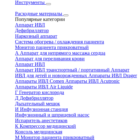
Инструменты
Расходные материалы
Популярные категории
Аппарат ИВЛ
Дефибриллятор
Наркозный аппарат
Система обогрева / охлаждения пациента
Монитор пациента прикроватный
А
Аппарат для непрямого массажа сердца
Аппарат для переливания крови
Аппарат ИВЛ
Аппарат ИВЛ транспортный / портативный
Аппарат
ИВЛ для детей и новорожденных
Аппараты ИВЛ Drager
Аппараты ИВЛ Comen
Аппараты ИВЛ Acutronic
Аппараты ИВЛ Air Liquide
Г
Генератор кислорода
Д
Дефибриллятор
Дыхательный мешок
И
Инфузионная станция
Инфузионный и шприцевой насос
Испаритель анестетиков
К
Компрессор медицинский
Консоль медицинская
М
Монитор пациента прикроватный