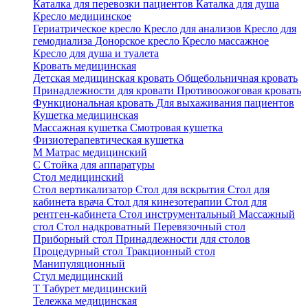
Каталка для перевозки пациентов
Каталка для душа
Кресло медицинское
Гериатрическое кресло
Кресло для анализов
Кресло для
гемодиализа
Донорское кресло
Кресло массажное
Кресло для душа и туалета
Кровать медицинская
Детская медицинская кровать
Общебольничная кровать
Принадлежности для кровати
Противоожоговая кровать
Функциональная кровать
Для выхаживания пациентов
Кушетка медицинская
Массажная кушетка
Смотровая кушетка
Физиотерапевтическая кушетка
М
Матрас медицинский
С
Стойка для аппаратуры
Стол медицинский
Стол вертикализатор
Стол для вскрытия
Стол для
кабинета врача
Стол для кинезотерапии
Стол для
рентген-кабинета
Стол инструментальный
Массажный
стол
Стол надкроватный
Перевязочный стол
Приборный стол
Принадлежности для столов
Процедурный стол
Тракционный стол
Манипуляционный
Стул медицинский
Т
Табурет медицинский
Тележка медицинская