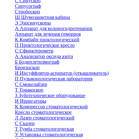
С
Синускоп
Синусограф
Стробоскоп
Ш
Шумозащитная кабина
Э
Эхосинускопы
А
Аппарат для колоногидротерапии
Аппарат для лечения геморроя
К
Комбайн проктологический
П
Проктологическое кресло
С
Сфинктерометр
А
Анализатор оксида азота
Б
Бодиплетизмограф
Бронхоскоп
И
Инсуффлятор-аспиратор (откашливатель)
П
Пульмонологическая лаборатория
С
Смокелайзер
Т
Торакоскоп
З
Зуботехническое оборудование
И
Ирригаторы
К
Компрессор стоматологический
Кресло стоматологическое
Л
Лазер стоматологический
С
Скалер
Т
Тумба стоматологическая
У
Установка стоматологическая