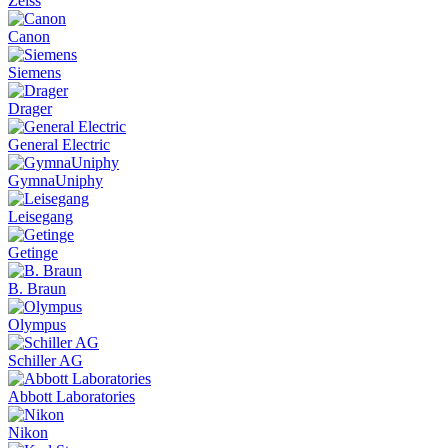
Zeiss
Canon
Siemens
Drager
General Electric
GymnaUniphy
Leisegang
Getinge
B. Braun
Olympus
Schiller AG
Abbott Laboratories
Nikon