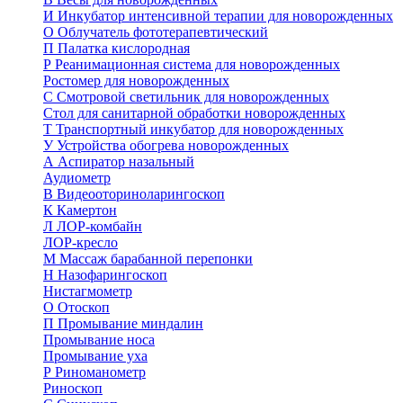
И
Инкубатор интенсивной терапии для новорожденных
О
Облучатель фототерапевтический
П
Палатка кислородная
Р
Реанимационная система для новорожденных
Ростомер для новорожденных
С
Смотровой светильник для новорожденных
Стол для санитарной обработки новорожденных
Т
Транспортный инкубатор для новорожденных
У
Устройства обогрева новорожденных
А
Аспиратор назальный
Аудиометр
В
Видеооториноларингоскоп
К
Камертон
Л
ЛОР-комбайн
ЛОР-кресло
М
Массаж барабанной перепонки
Н
Назофарингоскоп
Нистагмометр
О
Отоскоп
П
Промывание миндалин
Промывание носа
Промывание уха
Р
Риноманометр
Риноскоп