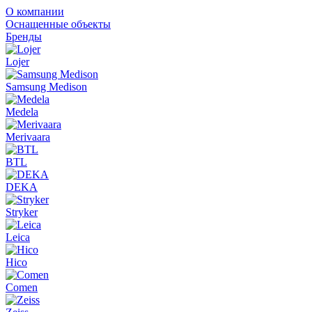
О компании
Оснащенные объекты
Бренды
Lojer
Samsung Medison
Medela
Merivaara
BTL
DEKA
Stryker
Leica
Hico
Comen