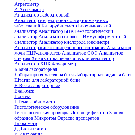
Агрегометр
А
Агрегометр
Анализатор лабораторный
Анализатор инфекционных и аутоиммунных
заболеваний
Билирубинометр
Биохимический
анализатор
Анализатор БПК
Гематологический
анализатор
Анализатор глюкозы
Иммуноферментный
анализатор
Анализатор кислорода (оксиметр)
Анализатор кислотно-щелочного состояния
Анализатор
мочи
ПЦР-анализатор
Анализатор СОЭ
Анализатор
спермы
Химико-токсикологический анализатор
Анализатор ХПК
Флуориметр
Б
Баня лабораторная
Лабораторная масляная баня
Лабораторная водяная баня
Штатив для лабораторной бани
В
Весы лабораторные
Влагомер
Вортекс
Г
Гемоглобинометр
Гистологическое оборудование
Гистологическая проводка
Декальцификатор
Заливка
образцов
Микротом
Окраска препаратов
Глюкометр
Д
Дистиллятор
И
Инкубация