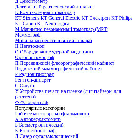
Д
Денситометр
Дентальный рентгеновский аппарат
К
Компьютерный томограф
КТ Siemens
КТ General Electric
КТ Электрон
КТ Philips
КТ Canon
КТ Neurologica
М
Магнитно-резонансный томограф (МРТ)
Маммограф
Мобильный рентгеновский аппарат
Н
Негатоскоп
О
Оборудование ядерной медицины
Ортопантомограф
П
Передвижной флюорографический кабинет
Подвижной маммографический кабинет
Р
Радиовизиограф
Рентген-аппарат
С
С-дуга
У
Устройства печати на пленке (дигитайзеры для
рентгена)
Ф
Флюорограф
Популярные категории
Рабочее место врача офтальмолога
А
Авторефрактометр
Б
Биометр оптический
К
Корнеотопограф
Л
Лазер офтальмологический