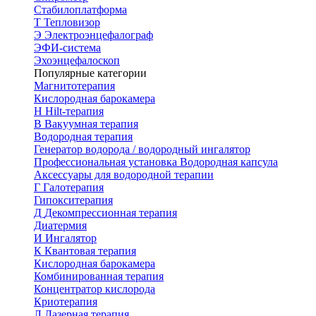
Стабилоплатформа
Т
Тепловизор
Э
Электроэнцефалограф
ЭФИ-система
Эхоэнцефалоскоп
Популярные категории
Магнитотерапия
Кислородная барокамера
H
Hilt-терапия
В
Вакуумная терапия
Водородная терапия
Генератор водорода / водородный ингалятор
Профессиональная установка
Водородная капсула
Аксессуары для водородной терапии
Г
Галотерапия
Гипокситерапия
Д
Декомпрессионная терапия
Диатермия
И
Ингалятор
К
Квантовая терапия
Кислородная барокамера
Комбинированная терапия
Концентратор кислорода
Криотерапия
Л
Лазерная терапия