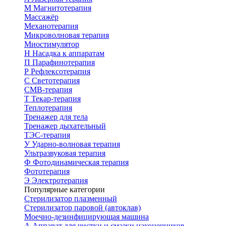
М
Магнитотерапия
Массажёр
Механотерапия
Микроволновая терапия
Миостимулятор
Н
Насадка к аппаратам
П
Парафинотерапия
Р
Рефлексотерапия
С
Светотерапия
СМВ-терапия
Т
Текар-терапия
Теплотерапия
Тренажер для тела
Тренажер дыхательный
ТЭС-терапия
У
Ударно-волновая терапия
Ультразвуковая терапия
Ф
Фотодинамическая терапия
Фототерапия
Э
Электротерапия
Популярные категории
Стерилизатор плазменный
Стерилизатор паровой (автоклав)
Моечно-дезинфицирующая машина
А
Аппарат для чистки и смазки наконечников