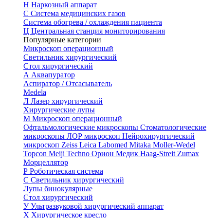
Н
Наркозный аппарат
С
Система медицинских газов
Система обогрева / охлаждения пациента
Ц
Центральная станция мониторирования
Популярные категории
Микроскоп операционный
Светильник хирургический
Стол хирургический
А
Аквапуратор
Аспиратор / Отсасыватель
Medela
Л
Лазер хирургический
Хирургические лупы
М
Микроскоп операционный
Офтальмологические микроскопы
Стоматологические
микроскопы
ЛОР микроскоп
Нейрохирургический
микроскоп
Zeiss
Leica
Labomed
Mitaka
Moller-Wedel
Topcon
Meiji Techno
Орион Медик
Haag-Streit
Zumax
Морцеллятор
Р
Роботическая система
С
Светильник хирургический
Лупы бинокулярные
Стол хирургический
У
Ультразвуковой хирургический аппарат
Х
Хирургическое кресло