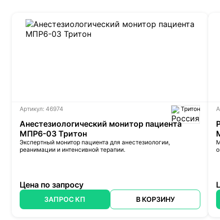
Артикул: 46974
Тритон
А
Анестезиологический монитор пациента
МПР6-03 Тритон
Экспертный монитор пациента для анестезиологии,
М
реанимации и интенсивной терапии.
о
Цена по запросу
ЗАПРОС КП
В КОРЗИНУ