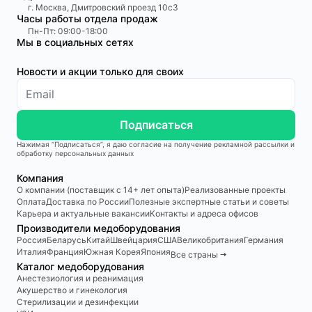
г. Москва, Дмитровский проезд 10с3
Часы работы отдела продаж
Пн-Пт: 09:00-18:00
Мы в социальных сетях
Новости и акции только для своих
Подписаться
Нажимая “Подписаться”, я даю согласие на получение рекламной рассылки и
обработку персональных данных
Компания
О компании (поставщик с 14+ лет опыта)
Реализованные проекты
Оплата
Доставка по России
Полезные экспертные статьи и советы
Карьера и актуальные вакансии
Контакты и адреса офисов
Производители медоборудования
Россия
Беларусь
Китай
Швейцария
США
Великобритания
Германия
Италия
Франция
Южная Корея
Япония
Все страны 🠆
Каталог медоборудования
Анестезиология и реанимация
Акушерство и гинекология
Стерилизации и дезинфекции