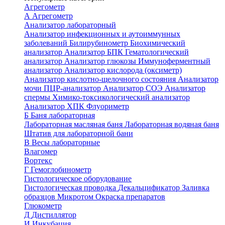
Агрегометр
А
Агрегометр
Анализатор лабораторный
Анализатор инфекционных и аутоиммунных
заболеваний
Билирубинометр
Биохимический
анализатор
Анализатор БПК
Гематологический
анализатор
Анализатор глюкозы
Иммуноферментный
анализатор
Анализатор кислорода (оксиметр)
Анализатор кислотно-щелочного состояния
Анализатор
мочи
ПЦР-анализатор
Анализатор СОЭ
Анализатор
спермы
Химико-токсикологический анализатор
Анализатор ХПК
Флуориметр
Б
Баня лабораторная
Лабораторная масляная баня
Лабораторная водяная баня
Штатив для лабораторной бани
В
Весы лабораторные
Влагомер
Вортекс
Г
Гемоглобинометр
Гистологическое оборудование
Гистологическая проводка
Декальцификатор
Заливка
образцов
Микротом
Окраска препаратов
Глюкометр
Д
Дистиллятор
И
Инкубация