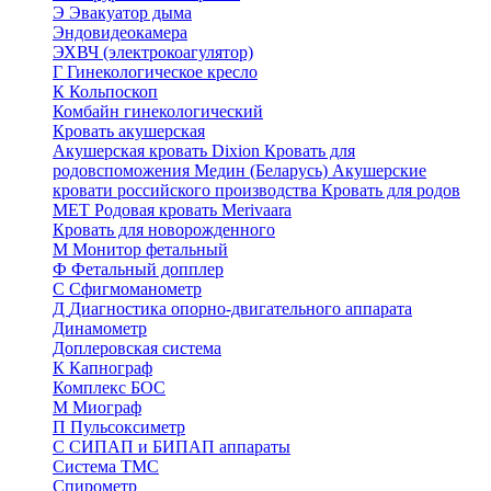
Э
Эвакуатор дыма
Эндовидеокамера
ЭХВЧ (электрокоагулятор)
Г
Гинекологическое кресло
К
Кольпоскоп
Комбайн гинекологический
Кровать акушерская
Акушерская кровать Dixion
Кровать для
родовспоможения Медин (Беларусь)
Акушерские
кровати российского производства
Кровать для родов
МЕТ
Родовая кровать Merivaara
Кровать для новорожденного
М
Монитор фетальный
Ф
Фетальный допплер
C
Cфигмоманометр
Д
Диагностика опорно-двигательного аппарата
Динамометр
Доплеровская система
К
Капнограф
Комплекс БОС
М
Миограф
П
Пульсоксиметр
С
СИПАП и БИПАП аппараты
Система ТМС
Спирометр