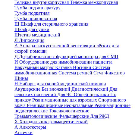
Тележка внутрикорпусная
Тележка межкорпусная
Тумба под аппаратуру
Тумба подкатная
Тумба прикроватная
Ш
Шкаф для стерильного хранения
Шкаф для сушки
Штатив медицинский
Л
Липосакция
А
Аппарат искусственной вентиляции лёгких для
скорой помощи
Д
Дефибриллятор с функцией монитора для СМП
И
Оборудование для иммобилизации пациента
Вакуумный матрас
Каталка
Носилки
Система
иммобилизационная
Система ремней
Стул
Фиксатор
Шины
Н
Наборы для скорой медицинской помощи
Акушерские
Без вложений
Диагностический
Для
сельских поселений
Для ЧС
Общей практики
По
приказу
Реанимационные для взрослых
Спортивного
врача
Реанимационные неонатальные
Реанимационные
педиатрические
Токсикологические
Травматологические
Фельдшерские
Для РЖД
Х
Холодильник фармацевтический
А
Алкотестеры
Аптечки