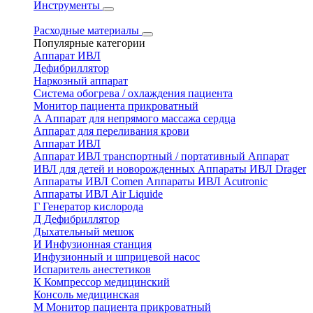
Инструменты
Расходные материалы
Популярные категории
Аппарат ИВЛ
Дефибриллятор
Наркозный аппарат
Система обогрева / охлаждения пациента
Монитор пациента прикроватный
А
Аппарат для непрямого массажа сердца
Аппарат для переливания крови
Аппарат ИВЛ
Аппарат ИВЛ транспортный / портативный
Аппарат
ИВЛ для детей и новорожденных
Аппараты ИВЛ Drager
Аппараты ИВЛ Comen
Аппараты ИВЛ Acutronic
Аппараты ИВЛ Air Liquide
Г
Генератор кислорода
Д
Дефибриллятор
Дыхательный мешок
И
Инфузионная станция
Инфузионный и шприцевой насос
Испаритель анестетиков
К
Компрессор медицинский
Консоль медицинская
М
Монитор пациента прикроватный