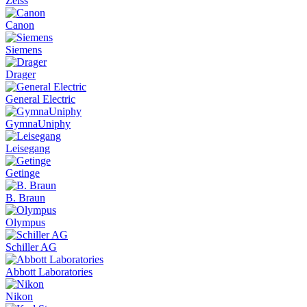
Zeiss
Canon
Siemens
Drager
General Electric
GymnaUniphy
Leisegang
Getinge
B. Braun
Olympus
Schiller AG
Abbott Laboratories
Nikon