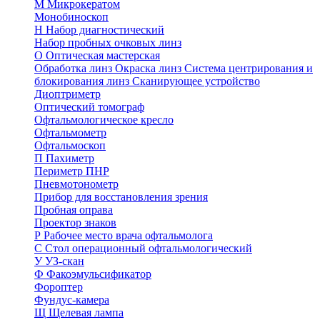
М
Микрокератом
Монобиноскоп
Н
Набор диагностический
Набор пробных очковых линз
О
Оптическая мастерская
Обработка линз
Окраска линз
Система центрирования и
блокирования линз
Сканирующее устройство
Диоптриметр
Оптический томограф
Офтальмологическое кресло
Офтальмометр
Офтальмоскоп
П
Пахиметр
Периметр ПНР
Пневмотонометр
Прибор для восстановления зрения
Пробная оправа
Проектор знаков
Р
Рабочее место врача офтальмолога
С
Стол операционный офтальмологический
У
УЗ-скан
Ф
Факоэмульсификатор
Фороптер
Фундус-камера
Щ
Щелевая лампа