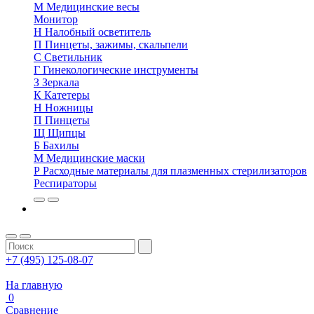
М
Медицинские весы
Монитор
Н
Налобный осветитель
П
Пинцеты, зажимы, скальпели
С
Светильник
Г
Гинекологические инструменты
З
Зеркала
К
Катетеры
Н
Ножницы
П
Пинцеты
Щ
Щипцы
Б
Бахилы
М
Медицинские маски
Р
Расходные материалы для плазменных стерилизаторов
Респираторы
+7 (495) 125-08-07
На главную
0
Сравнение