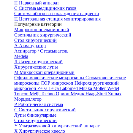
Н
Наркозный аппарат
С
Система медицинских газов
Система обогрева / охлаждения пациента
Ц
Центральная станция мониторирования
Популярные категории
Микроскоп операционный
Светильник хирургический
Стол хирургический
А
Аквапуратор
Аспиратор / Отсасыватель
Medela
Л
Лазер хирургический
Хирургические лупы
М
Микроскоп операционный
Офтальмологические микроскопы
Стоматологические
микроскопы
ЛОР микроскоп
Нейрохирургический
микроскоп
Zeiss
Leica
Labomed
Mitaka
Moller-Wedel
Topcon
Meiji Techno
Орион Медик
Haag-Streit
Zumax
Морцеллятор
Р
Роботическая система
С
Светильник хирургический
Лупы бинокулярные
Стол хирургический
У
Ультразвуковой хирургический аппарат
Х
Хирургическое кресло