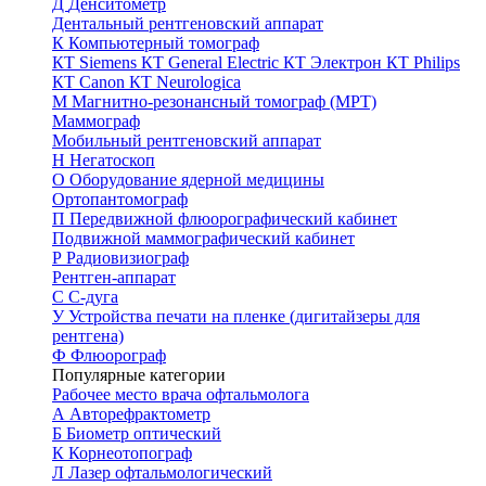
Д
Денситометр
Дентальный рентгеновский аппарат
К
Компьютерный томограф
КТ Siemens
КТ General Electric
КТ Электрон
КТ Philips
КТ Canon
КТ Neurologica
М
Магнитно-резонансный томограф (МРТ)
Маммограф
Мобильный рентгеновский аппарат
Н
Негатоскоп
О
Оборудование ядерной медицины
Ортопантомограф
П
Передвижной флюорографический кабинет
Подвижной маммографический кабинет
Р
Радиовизиограф
Рентген-аппарат
С
С-дуга
У
Устройства печати на пленке (дигитайзеры для
рентгена)
Ф
Флюорограф
Популярные категории
Рабочее место врача офтальмолога
А
Авторефрактометр
Б
Биометр оптический
К
Корнеотопограф
Л
Лазер офтальмологический