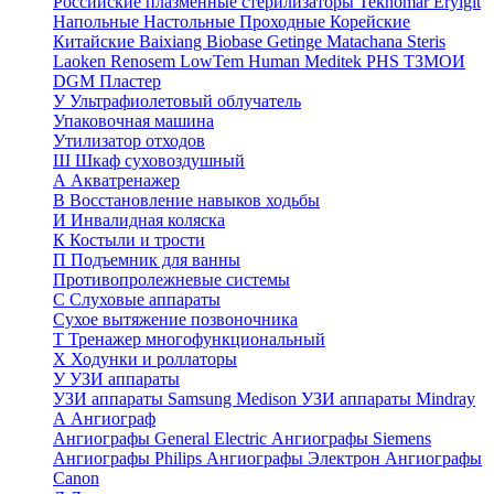
Российские плазменные стерилизаторы
Teknomar
Eryigit
Напольные
Настольные
Проходные
Корейские
Китайские
Baixiang
Biobase
Getinge
Matachana
Steris
Laoken
Renosem
LowTem
Human Meditek
PHS ТЗМОИ
DGM
Пластер
У
Ультрафиолетовый облучатель
Упаковочная машина
Утилизатор отходов
Ш
Шкаф суховоздушный
А
Акватренажер
В
Восстановление навыков ходьбы
И
Инвалидная коляска
К
Костыли и трости
П
Подъемник для ванны
Противопролежневые системы
С
Слуховые аппараты
Сухое вытяжение позвоночника
Т
Тренажер многофункциональный
Х
Ходунки и роллаторы
У
УЗИ аппараты
УЗИ аппараты Samsung Medison
УЗИ аппараты Mindray
А
Ангиограф
Ангиографы General Electric
Ангиографы Siemens
Ангиографы Philips
Ангиографы Электрон
Ангиографы
Canon