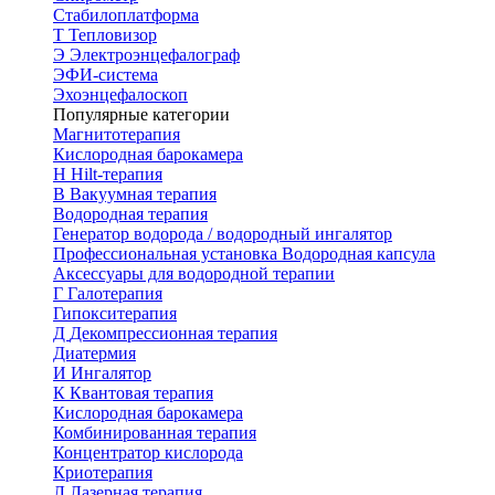
Стабилоплатформа
Т
Тепловизор
Э
Электроэнцефалограф
ЭФИ-система
Эхоэнцефалоскоп
Популярные категории
Магнитотерапия
Кислородная барокамера
H
Hilt-терапия
В
Вакуумная терапия
Водородная терапия
Генератор водорода / водородный ингалятор
Профессиональная установка
Водородная капсула
Аксессуары для водородной терапии
Г
Галотерапия
Гипокситерапия
Д
Декомпрессионная терапия
Диатермия
И
Ингалятор
К
Квантовая терапия
Кислородная барокамера
Комбинированная терапия
Концентратор кислорода
Криотерапия
Л
Лазерная терапия