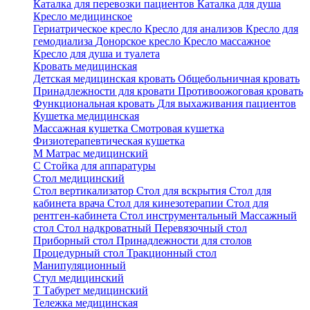
Каталка для перевозки пациентов
Каталка для душа
Кресло медицинское
Гериатрическое кресло
Кресло для анализов
Кресло для
гемодиализа
Донорское кресло
Кресло массажное
Кресло для душа и туалета
Кровать медицинская
Детская медицинская кровать
Общебольничная кровать
Принадлежности для кровати
Противоожоговая кровать
Функциональная кровать
Для выхаживания пациентов
Кушетка медицинская
Массажная кушетка
Смотровая кушетка
Физиотерапевтическая кушетка
М
Матрас медицинский
С
Стойка для аппаратуры
Стол медицинский
Стол вертикализатор
Стол для вскрытия
Стол для
кабинета врача
Стол для кинезотерапии
Стол для
рентген-кабинета
Стол инструментальный
Массажный
стол
Стол надкроватный
Перевязочный стол
Приборный стол
Принадлежности для столов
Процедурный стол
Тракционный стол
Манипуляционный
Стул медицинский
Т
Табурет медицинский
Тележка медицинская