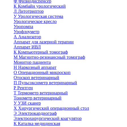
Ф
Физиодиспенсер
К
Комбайн урологический
Л
Литотриптор
У
Урологическая система
Урологическое кресло
Уропомпа
Урофлоуметр
А
Анализатор
Аппарат для лазерной терапии
Аппарат ИВЛ
К
Компьютерный томограф
М
Магнитно-резонансный томограф
Монитор пациента
Н
Наркозный аппарат
О
Операционный микроскоп
Отоскоп ветеринарный
П
Пульсоксиметр ветеринарный
Р
Рентген
Т
Термометр ветеринарный
Тонометр ветеринарный
У
УЗИ сканер
Х
Хирургический операционный стол
Э
Электрокардиограф
Электрохирургический коагулятор
К
Каталка медицинская