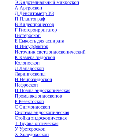
Э
Эндотелиальный микроскоп
А
Артроскоп
Д
Денситометр УЗ
П
Плантограф
В
Видеопроцессор
Г
Гистероирригатор
Гистероскоп
Е
Емкость для аспирата
И
Инсуффлятор
Источник света эндоскопический
К
Камера-эндоскоп
Колоноскоп
Л
Лапароскоп
Ларингоскопы
Н
Нейроэндоскоп
Нефроскоп
П
Помпа эндоскопическая
Промывка эндоскопов
Р
Резектоскоп
С
Сигмоидоскоп
Система эндоскопическая
Стойка эндоскопическая
Т
Трубка оптическая
У
Уретероскоп
Х
Холедохоскоп