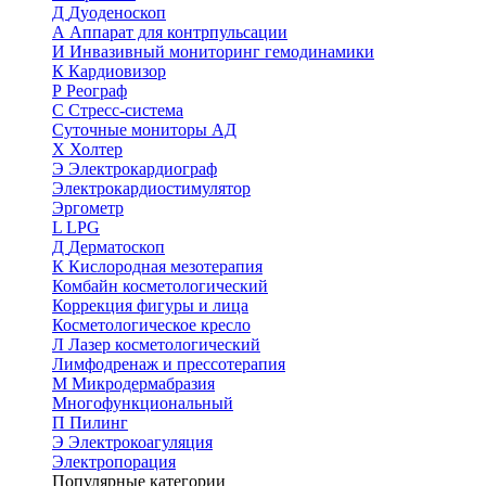
Д
Дуоденоскоп
А
Аппарат для контрпульсации
И
Инвазивный мониторинг гемодинамики
К
Кардиовизор
Р
Реограф
С
Стресс-система
Суточные мониторы АД
Х
Холтер
Э
Электрокардиограф
Электрокардиостимулятор
Эргометр
L
LPG
Д
Дерматоскоп
К
Кислородная мезотерапия
Комбайн косметологический
Коррекция фигуры и лица
Косметологическое кресло
Л
Лазер косметологический
Лимфодренаж и прессотерапия
М
Микродермабразия
Многофункциональный
П
Пилинг
Э
Электрокоагуляция
Электропорация
Популярные категории