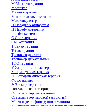
М
Магнитотерапия
Массажёр
Механотерапия
Микроволновая терапия
Миостимулятор
Н
Насадка к аппаратам
П
Парафинотерапия
Р
Рефлексотерапия
С
Светотерапия
СМВ-терапия
Т
Текар-терапия
Теплотерапия
Тренажер для тела
Тренажер дыхательный
ТЭС-терапия
У
Ударно-волновая терапия
Ультразвуковая терапия
Ф
Фотодинамическая терапия
Фототерапия
Э
Электротерапия
Популярные категории
Стерилизатор плазменный
Стерилизатор паровой (автоклав)
Моечно-дезинфицирующая машина
А
Аппарат для чистки и смазки наконечников