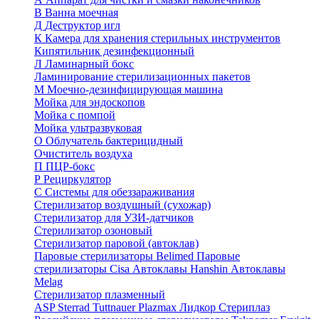
В
Ванна моечная
Д
Деструктор игл
К
Камера для хранения стерильных инструментов
Кипятильник дезинфекционный
Л
Ламинарный бокс
Ламинирование стерилизационных пакетов
М
Моечно-дезинфицирующая машина
Мойка для эндоскопов
Мойка с помпой
Мойка ультразвуковая
О
Облучатель бактерицидный
Очиститель воздуха
П
ПЦР-бокс
Р
Рециркулятор
С
Системы для обеззараживания
Стерилизатор воздушный (сухожар)
Стерилизатор для УЗИ-датчиков
Стерилизатор озоновый
Стерилизатор паровой (автоклав)
Паровые стерилизаторы Belimed
Паровые
стерилизаторы Cisa
Автоклавы Hanshin
Автоклавы
Melag
Стерилизатор плазменный
ASP Sterrad
Tuttnauer Plazmax
Лидкор Стериплаз