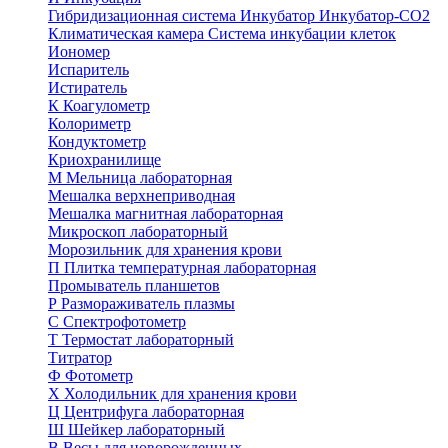
Гибридизационная система
Инкубатор
Инкубатор-СО2
Климатическая камера
Система инкубации клеток
Иономер
Испаритель
Истиратель
К
Коагулометр
Колориметр
Кондуктометр
Криохранилище
М
Мельница лабораторная
Мешалка верхнеприводная
Мешалка магнитная лабораторная
Микроскоп лабораторный
Морозильник для хранения крови
П
Плитка температурная лабораторная
Промыватель планшетов
Р
Размораживатель плазмы
С
Спектрофотометр
Т
Термостат лабораторный
Титратор
Ф
Фотометр
Х
Холодильник для хранения крови
Ц
Центрифуга лабораторная
Ш
Шейкер лабораторный
В
Весы для новорожденных