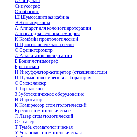
С
Синускоп
Синусограф
Стробоскоп
Ш
Шумозащитная кабина
Э
Эхосинускопы
А
Аппарат для колоногидротерапии
Аппарат для лечения геморроя
К
Комбайн проктологический
П
Проктологическое кресло
С
Сфинктерометр
А
Анализатор оксида азота
Б
Бодиплетизмограф
Бронхоскоп
И
Инсуффлятор-аспиратор (откашливатель)
П
Пульмонологическая лаборатория
С
Смокелайзер
Т
Торакоскоп
З
Зуботехническое оборудование
И
Ирригаторы
К
Компрессор стоматологический
Кресло стоматологическое
Л
Лазер стоматологический
С
Скалер
Т
Тумба стоматологическая
У
Установка стоматологическая