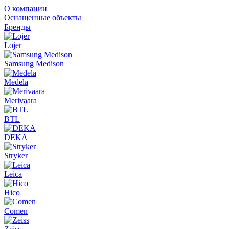
О компании
Оснащенные объекты
Бренды
Lojer
Samsung Medison
Medela
Merivaara
BTL
DEKA
Stryker
Leica
Hico
Comen