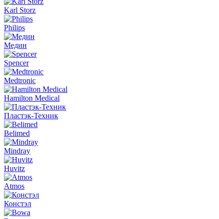
Karl Storz
Philips
Медин
Spencer
Medtronic
Hamilton Medical
Пластэк-Техник
Belimed
Mindray
Huvitz
Atmos
Констэл