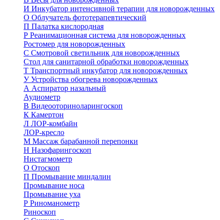
И
Инкубатор интенсивной терапии для новорожденных
О
Облучатель фототерапевтический
П
Палатка кислородная
Р
Реанимационная система для новорожденных
Ростомер для новорожденных
С
Смотровой светильник для новорожденных
Стол для санитарной обработки новорожденных
Т
Транспортный инкубатор для новорожденных
У
Устройства обогрева новорожденных
А
Аспиратор назальный
Аудиометр
В
Видеооториноларингоскоп
К
Камертон
Л
ЛОР-комбайн
ЛОР-кресло
М
Массаж барабанной перепонки
Н
Назофарингоскоп
Нистагмометр
О
Отоскоп
П
Промывание миндалин
Промывание носа
Промывание уха
Р
Риноманометр
Риноскоп