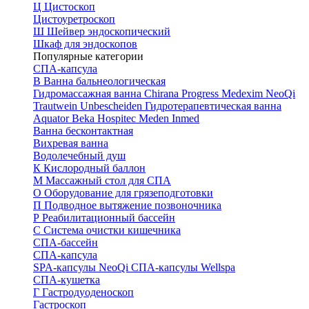
Ц
Цистоскоп
Цистоуретроскоп
Ш
Шейвер эндоскопический
Шкаф для эндоскопов
Популярные категории
СПА-капсула
В
Ванна бальнеологическая
Гидромассажная ванна
Chirana Progress
Medexim
NeoQi
Trautwein
Unbescheiden
Гидротерапевтическая ванна
Aquator
Beka Hospitec
Meden Inmed
Ванна бесконтактная
Вихревая ванна
Водолечебный душ
К
Кислородный баллон
М
Массажный стол для СПА
О
Оборудование для грязеподготовки
П
Подводное вытяжение позвоночника
Р
Реабилитационный бассейн
С
Система очистки кишечника
СПА-бассейн
СПА-капсула
SPA-капсулы NeoQi
СПА-капсулы Wellspa
СПА-кушетка
Г
Гастродуоденоскоп
Гастроскоп