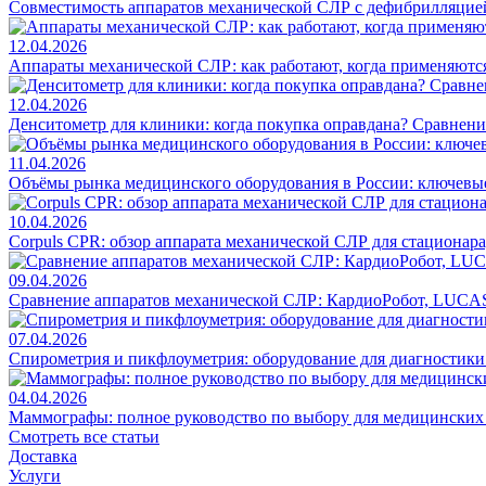
Совместимость аппаратов механической СЛР с дефибрилляцие
12.04.2026
Аппараты механической СЛР: как работают, когда применяются
12.04.2026
Денситометр для клиники: когда покупка оправдана? Сравнен
11.04.2026
Объёмы рынка медицинского оборудования в России: ключевы
10.04.2026
Corpuls CPR: обзор аппарата механической СЛР для стационар
09.04.2026
Сравнение аппаратов механической СЛР: КардиоРобот, LUCAS
07.04.2026
Спирометрия и пикфлоуметрия: оборудование для диагностик
04.04.2026
Маммографы: полное руководство по выбору для медицинских
Смотреть все статьи
Доставка
Услуги