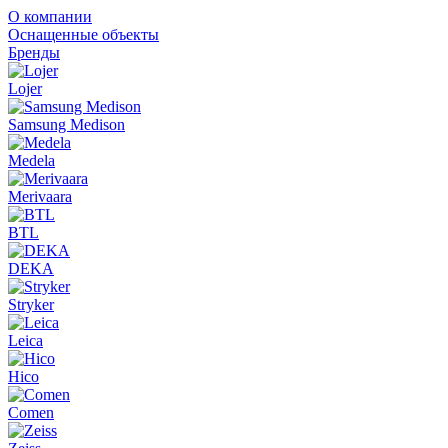
О компании
Оснащенные объекты
Бренды
Lojer
Samsung Medison
Medela
Merivaara
BTL
DEKA
Stryker
Leica
Hico
Comen