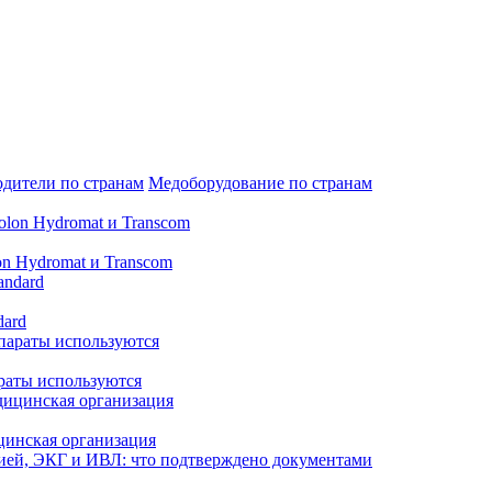
дители по странам
Медоборудование по странам
n Hydromat и Transcom
dard
араты используются
цинская организация