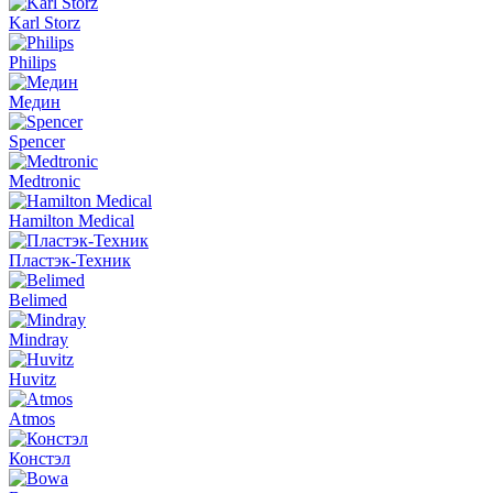
Karl Storz
Philips
Медин
Spencer
Medtronic
Hamilton Medical
Пластэк-Техник
Belimed
Mindray
Huvitz
Atmos
Констэл