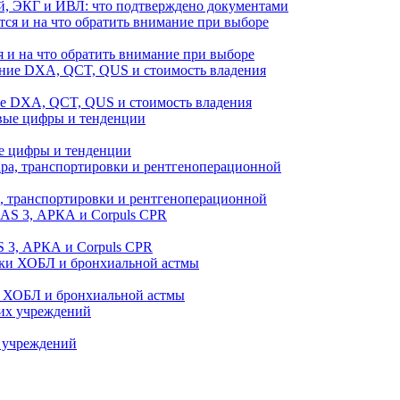
й, ЭКГ и ИВЛ: что подтверждено документами
 и на что обратить внимание при выборе
ие DXA, QCT, QUS и стоимость владения
е цифры и тенденции
а, транспортировки и рентгеноперационной
 3, АРКА и Corpuls CPR
и ХОБЛ и бронхиальной астмы
 учреждений