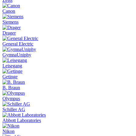
Zeiss
Canon
Siemens
Drager
General Electric
GymnaUniphy
Leisegang
Getinge
B. Braun
Olympus
Schiller AG
Abbott Laboratories
Nikon