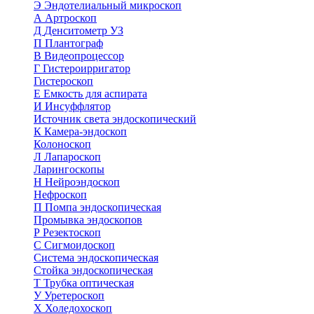
Э
Эндотелиальный микроскоп
А
Артроскоп
Д
Денситометр УЗ
П
Плантограф
В
Видеопроцессор
Г
Гистероирригатор
Гистероскоп
Е
Емкость для аспирата
И
Инсуффлятор
Источник света эндоскопический
К
Камера-эндоскоп
Колоноскоп
Л
Лапароскоп
Ларингоскопы
Н
Нейроэндоскоп
Нефроскоп
П
Помпа эндоскопическая
Промывка эндоскопов
Р
Резектоскоп
С
Сигмоидоскоп
Система эндоскопическая
Стойка эндоскопическая
Т
Трубка оптическая
У
Уретероскоп
Х
Холедохоскоп