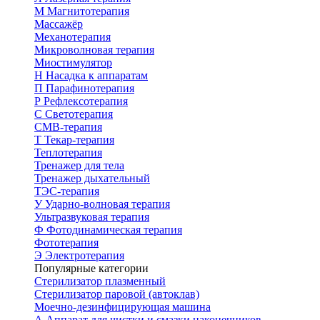
М
Магнитотерапия
Массажёр
Механотерапия
Микроволновая терапия
Миостимулятор
Н
Насадка к аппаратам
П
Парафинотерапия
Р
Рефлексотерапия
С
Светотерапия
СМВ-терапия
Т
Текар-терапия
Теплотерапия
Тренажер для тела
Тренажер дыхательный
ТЭС-терапия
У
Ударно-волновая терапия
Ультразвуковая терапия
Ф
Фотодинамическая терапия
Фототерапия
Э
Электротерапия
Популярные категории
Стерилизатор плазменный
Стерилизатор паровой (автоклав)
Моечно-дезинфицирующая машина
А
Аппарат для чистки и смазки наконечников