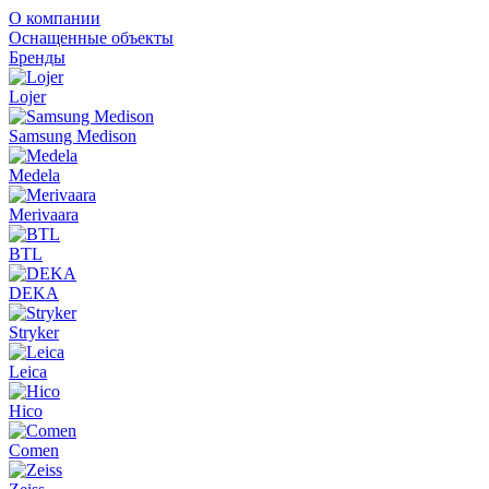
О компании
Оснащенные объекты
Бренды
Lojer
Samsung Medison
Medela
Merivaara
BTL
DEKA
Stryker
Leica
Hico
Comen