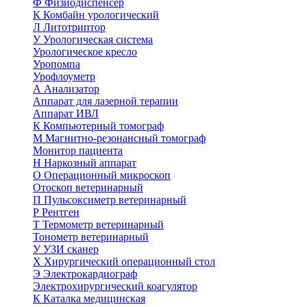
Ф
Физиодиспенсер
К
Комбайн урологический
Л
Литотриптор
У
Урологическая система
Урологическое кресло
Уропомпа
Урофлоуметр
А
Анализатор
Аппарат для лазерной терапии
Аппарат ИВЛ
К
Компьютерный томограф
М
Магнитно-резонансный томограф
Монитор пациента
Н
Наркозный аппарат
О
Операционный микроскоп
Отоскоп ветеринарный
П
Пульсоксиметр ветеринарный
Р
Рентген
Т
Термометр ветеринарный
Тонометр ветеринарный
У
УЗИ сканер
Х
Хирургический операционный стол
Э
Электрокардиограф
Электрохирургический коагулятор
К
Каталка медицинская