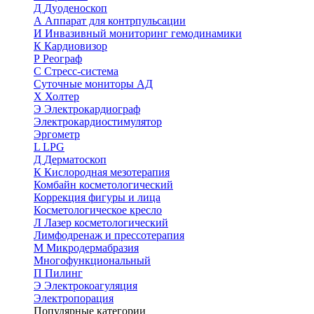
Д
Дуоденоскоп
А
Аппарат для контрпульсации
И
Инвазивный мониторинг гемодинамики
К
Кардиовизор
Р
Реограф
С
Стресс-система
Суточные мониторы АД
Х
Холтер
Э
Электрокардиограф
Электрокардиостимулятор
Эргометр
L
LPG
Д
Дерматоскоп
К
Кислородная мезотерапия
Комбайн косметологический
Коррекция фигуры и лица
Косметологическое кресло
Л
Лазер косметологический
Лимфодренаж и прессотерапия
М
Микродермабразия
Многофункциональный
П
Пилинг
Э
Электрокоагуляция
Электропорация
Популярные категории