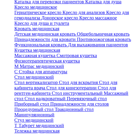
Каталка для перевозки пациентов
Каталка для душа
Кресло медицинское
Гериатрическое кресло
Кресло для анализов
Кресло для
гемодиализа
Донорское кресло
Кресло массажное
Кресло для душа и туалета
Кровать медицинская
Детская медицинская кровать
Общебольничная кровать
Принадлежности для кровати
Противоожоговая кровать
Функциональная кровать
Для выхаживания пациентов
Кушетка медицинская
Массажная кушетка
Смотровая кушетка
Физиотерапевтическая кушетка
М
Матрас медицинский
С
Стойка для аппаратуры
Стол медицинский
Стол вертикализатор
Стол для вскрытия
Стол для
кабинета врача
Стол для кинезотерапии
Стол для
рентген-кабинета
Стол инструментальный
Массажный
стол
Стол надкроватный
Перевязочный стол
Приборный стол
Принадлежности для столов
Процедурный стол
Тракционный стол
Манипуляционный
Стул медицинский
Т
Табурет медицинский
Тележка медицинская