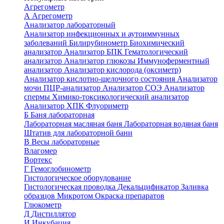
Агрегометр
А
Агрегометр
Анализатор лабораторный
Анализатор инфекционных и аутоиммунных
заболеваний
Билирубинометр
Биохимический
анализатор
Анализатор БПК
Гематологический
анализатор
Анализатор глюкозы
Иммуноферментный
анализатор
Анализатор кислорода (оксиметр)
Анализатор кислотно-щелочного состояния
Анализатор
мочи
ПЦР-анализатор
Анализатор СОЭ
Анализатор
спермы
Химико-токсикологический анализатор
Анализатор ХПК
Флуориметр
Б
Баня лабораторная
Лабораторная масляная баня
Лабораторная водяная баня
Штатив для лабораторной бани
В
Весы лабораторные
Влагомер
Вортекс
Г
Гемоглобинометр
Гистологическое оборудование
Гистологическая проводка
Декальцификатор
Заливка
образцов
Микротом
Окраска препаратов
Глюкометр
Д
Дистиллятор
И
Инкубация