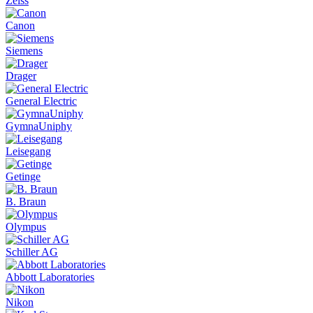
Zeiss
Canon
Siemens
Drager
General Electric
GymnaUniphy
Leisegang
Getinge
B. Braun
Olympus
Schiller AG
Abbott Laboratories
Nikon