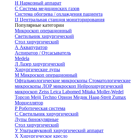
Н
Наркозный аппарат
С
Система медицинских газов
Система обогрева / охлаждения пациента
Ц
Центральная станция мониторирования
Популярные категории
Микроскоп операционный
Светильник хирургический
Стол хирургический
А
Аквапуратор
Аспиратор / Отсасыватель
Medela
Л
Лазер хирургический
Хирургические лупы
М
Микроскоп операционный
Офтальмологические микроскопы
Стоматологические
микроскопы
ЛОР микроскоп
Нейрохирургический
микроскоп
Zeiss
Leica
Labomed
Mitaka
Moller-Wedel
Topcon
Meiji Techno
Орион Медик
Haag-Streit
Zumax
Морцеллятор
Р
Роботическая система
С
Светильник хирургический
Лупы бинокулярные
Стол хирургический
У
Ультразвуковой хирургический аппарат
Х
Хирургическое кресло