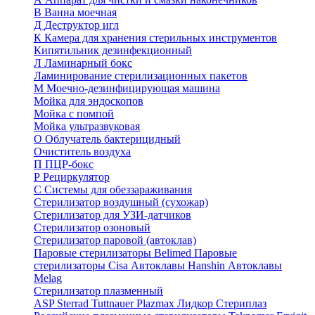
В
Ванна моечная
Д
Деструктор игл
К
Камера для хранения стерильных инструментов
Кипятильник дезинфекционный
Л
Ламинарный бокс
Ламинирование стерилизационных пакетов
М
Моечно-дезинфицирующая машина
Мойка для эндоскопов
Мойка с помпой
Мойка ультразвуковая
О
Облучатель бактерицидный
Очиститель воздуха
П
ПЦР-бокс
Р
Рециркулятор
С
Системы для обеззараживания
Стерилизатор воздушный (сухожар)
Стерилизатор для УЗИ-датчиков
Стерилизатор озоновый
Стерилизатор паровой (автоклав)
Паровые стерилизаторы Belimed
Паровые
стерилизаторы Cisa
Автоклавы Hanshin
Автоклавы
Melag
Стерилизатор плазменный
ASP Sterrad
Tuttnauer Plazmax
Лидкор Стериплаз