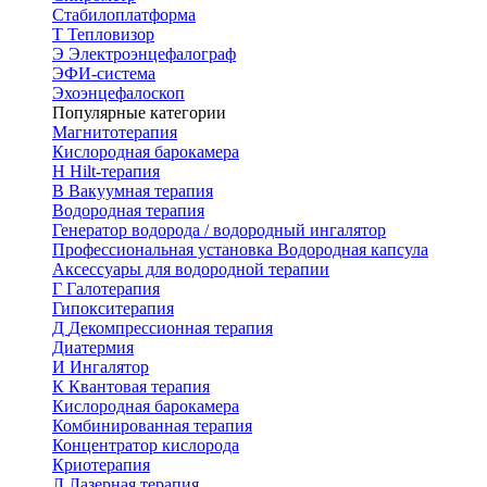
Стабилоплатформа
Т
Тепловизор
Э
Электроэнцефалограф
ЭФИ-система
Эхоэнцефалоскоп
Популярные категории
Магнитотерапия
Кислородная барокамера
H
Hilt-терапия
В
Вакуумная терапия
Водородная терапия
Генератор водорода / водородный ингалятор
Профессиональная установка
Водородная капсула
Аксессуары для водородной терапии
Г
Галотерапия
Гипокситерапия
Д
Декомпрессионная терапия
Диатермия
И
Ингалятор
К
Квантовая терапия
Кислородная барокамера
Комбинированная терапия
Концентратор кислорода
Криотерапия
Л
Лазерная терапия