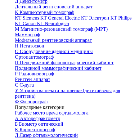
Д
Денситометр
Дентальный рентгеновский аппарат
К
Компьютерный томограф
КТ Siemens
КТ General Electric
КТ Электрон
КТ Philips
КТ Canon
КТ Neurologica
М
Магнитно-резонансный томограф (МРТ)
Маммограф
Мобильный рентгеновский аппарат
Н
Негатоскоп
О
Оборудование ядерной медицины
Ортопантомограф
П
Передвижной флюорографический кабинет
Подвижной маммографический кабинет
Р
Радиовизиограф
Рентген-аппарат
С
С-дуга
У
Устройства печати на пленке (дигитайзеры для
рентгена)
Ф
Флюорограф
Популярные категории
Рабочее место врача офтальмолога
А
Авторефрактометр
Б
Биометр оптический
К
Корнеотопограф
Л
Лазер офтальмологический