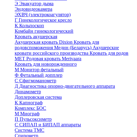
Э
Эвакуатор дыма
Эндовидеокамера
ЭХВЧ (электрокоагулятор)
Г
Гинекологическое кресло
К
Кольпоскоп
Комбайн гинекологический
Кровать акушерская
Акушерская кровать Dixion
Кровать для
родовспоможения Медин (Беларусь)
Акушерские
кровати российского производства
Кровать для родов
МЕТ
Родовая кровать Merivaara
Кровать для новорожденного
М
Монитор фетальный
Ф
Фетальный допплер
C
Cфигмоманометр
Д
Диагностика опорно-двигательного аппарата
Динамометр
Доплеровская система
К
Капнограф
Комплекс БОС
М
Миограф
П
Пульсоксиметр
С
СИПАП и БИПАП аппараты
Система ТМС
Спирометр