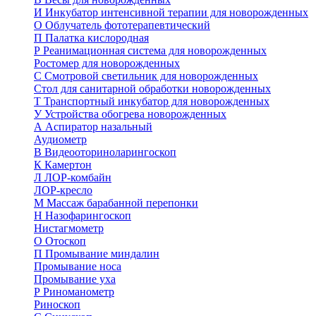
И
Инкубатор интенсивной терапии для новорожденных
О
Облучатель фототерапевтический
П
Палатка кислородная
Р
Реанимационная система для новорожденных
Ростомер для новорожденных
С
Смотровой светильник для новорожденных
Стол для санитарной обработки новорожденных
Т
Транспортный инкубатор для новорожденных
У
Устройства обогрева новорожденных
А
Аспиратор назальный
Аудиометр
В
Видеооториноларингоскоп
К
Камертон
Л
ЛОР-комбайн
ЛОР-кресло
М
Массаж барабанной перепонки
Н
Назофарингоскоп
Нистагмометр
О
Отоскоп
П
Промывание миндалин
Промывание носа
Промывание уха
Р
Риноманометр
Риноскоп