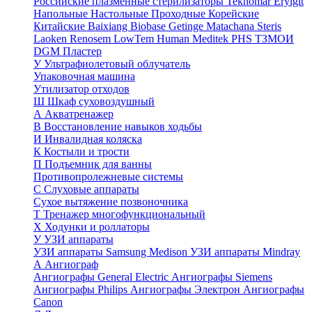
Российские плазменные стерилизаторы
Teknomar
Eryigit
Напольные
Настольные
Проходные
Корейские
Китайские
Baixiang
Biobase
Getinge
Matachana
Steris
Laoken
Renosem
LowTem
Human Meditek
PHS ТЗМОИ
DGM
Пластер
У
Ультрафиолетовый облучатель
Упаковочная машина
Утилизатор отходов
Ш
Шкаф суховоздушный
А
Акватренажер
В
Восстановление навыков ходьбы
И
Инвалидная коляска
К
Костыли и трости
П
Подъемник для ванны
Противопролежневые системы
С
Слуховые аппараты
Сухое вытяжение позвоночника
Т
Тренажер многофункциональный
Х
Ходунки и роллаторы
У
УЗИ аппараты
УЗИ аппараты Samsung Medison
УЗИ аппараты Mindray
А
Ангиограф
Ангиографы General Electric
Ангиографы Siemens
Ангиографы Philips
Ангиографы Электрон
Ангиографы
Canon