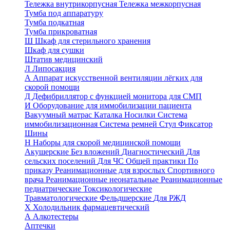
Тележка внутрикорпусная
Тележка межкорпусная
Тумба под аппаратуру
Тумба подкатная
Тумба прикроватная
Ш
Шкаф для стерильного хранения
Шкаф для сушки
Штатив медицинский
Л
Липосакция
А
Аппарат искусственной вентиляции лёгких для
скорой помощи
Д
Дефибриллятор с функцией монитора для СМП
И
Оборудование для иммобилизации пациента
Вакуумный матрас
Каталка
Носилки
Система
иммобилизационная
Система ремней
Стул
Фиксатор
Шины
Н
Наборы для скорой медицинской помощи
Акушерские
Без вложений
Диагностический
Для
сельских поселений
Для ЧС
Общей практики
По
приказу
Реанимационные для взрослых
Спортивного
врача
Реанимационные неонатальные
Реанимационные
педиатрические
Токсикологические
Травматологические
Фельдшерские
Для РЖД
Х
Холодильник фармацевтический
А
Алкотестеры
Аптечки