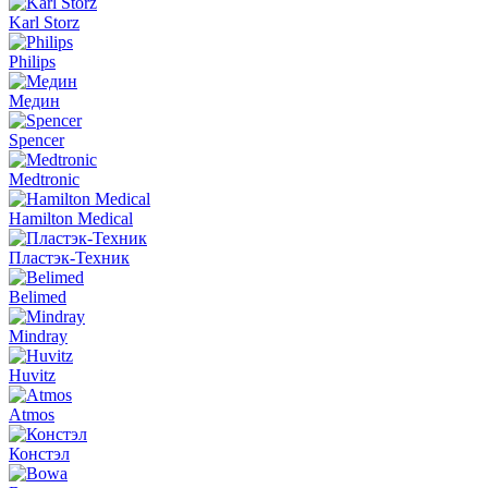
Karl Storz
Philips
Медин
Spencer
Medtronic
Hamilton Medical
Пластэк-Техник
Belimed
Mindray
Huvitz
Atmos
Констэл