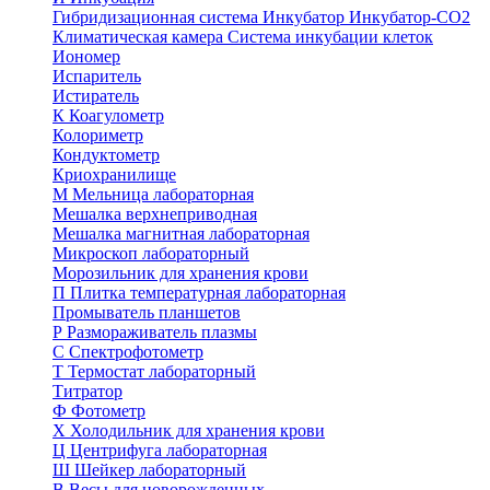
Гибридизационная система
Инкубатор
Инкубатор-СО2
Климатическая камера
Система инкубации клеток
Иономер
Испаритель
Истиратель
К
Коагулометр
Колориметр
Кондуктометр
Криохранилище
М
Мельница лабораторная
Мешалка верхнеприводная
Мешалка магнитная лабораторная
Микроскоп лабораторный
Морозильник для хранения крови
П
Плитка температурная лабораторная
Промыватель планшетов
Р
Размораживатель плазмы
С
Спектрофотометр
Т
Термостат лабораторный
Титратор
Ф
Фотометр
Х
Холодильник для хранения крови
Ц
Центрифуга лабораторная
Ш
Шейкер лабораторный
В
Весы для новорожденных