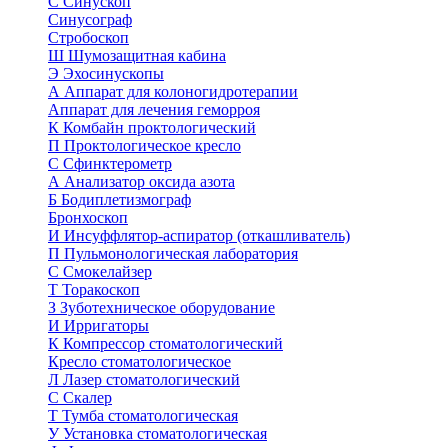
С
Синускоп
Синусограф
Стробоскоп
Ш
Шумозащитная кабина
Э
Эхосинускопы
А
Аппарат для колоногидротерапии
Аппарат для лечения геморроя
К
Комбайн проктологический
П
Проктологическое кресло
С
Сфинктерометр
А
Анализатор оксида азота
Б
Бодиплетизмограф
Бронхоскоп
И
Инсуффлятор-аспиратор (откашливатель)
П
Пульмонологическая лаборатория
С
Смокелайзер
Т
Торакоскоп
З
Зуботехническое оборудование
И
Ирригаторы
К
Компрессор стоматологический
Кресло стоматологическое
Л
Лазер стоматологический
С
Скалер
Т
Тумба стоматологическая
У
Установка стоматологическая