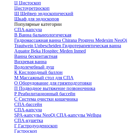
Ц
Цистоскоп
Цистоуретроскоп
Ш
Шейвер эндоскопический
Шкаф для эндоскопов
Популярные категории
СПА-капсула
В
Ванна бальнеологическая
Гидромассажная ванна
Chirana Progress
Medexim
NeoQi
Trautwein
Unbescheiden
Гидротерапевтическая ванна
Aquator
Beka Hospitec
Meden Inmed
Ванна бесконтактная
Вихревая ванна
Водолечебный душ
К
Кислородный баллон
М
Массажный стол для СПА
О
Оборудование для грязеподготовки
П
Подводное вытяжение позвоночника
Р
Реабилитационный бассейн
С
Система очистки кишечника
СПА-бассейн
СПА-капсула
SPA-капсулы NeoQi
СПА-капсулы Wellspa
СПА-кушетка
Г
Гастродуоденоскоп
Гастроскоп