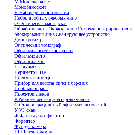
М
Микрокератом
Монобиноскоп
Н
Набор диагностический
Набор пробных очковых линз
О
Оптическая мастерская
Обработка линз
Окраска линз
Система центрирования и
блокирования линз
Сканирующее устройство
Диоптриметр
Оптический томограф
Офтальмологическое кресло
Офтальмометр
Офтальмоскоп
П
Пахиметр
Периметр ПНР
Пневмотонометр
Прибор для восстановления зрения
Пробная оправа
Проектор знаков
Р
Рабочее место врача офтальмолога
С
Стол операционный офтальмологический
У
УЗ-скан
Ф
Факоэмульсификатор
Фороптер
Фундус-камера
Щ
Щелевая лампа