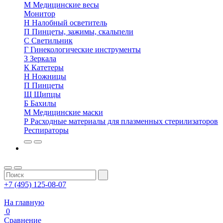
М
Медицинские весы
Монитор
Н
Налобный осветитель
П
Пинцеты, зажимы, скальпели
С
Светильник
Г
Гинекологические инструменты
З
Зеркала
К
Катетеры
Н
Ножницы
П
Пинцеты
Щ
Щипцы
Б
Бахилы
М
Медицинские маски
Р
Расходные материалы для плазменных стерилизаторов
Респираторы
+7 (495) 125-08-07
На главную
0
Сравнение