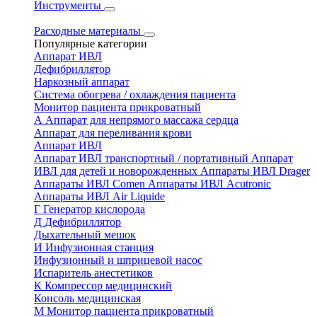
Инструменты
Расходные материалы
Популярные категории
Аппарат ИВЛ
Дефибриллятор
Наркозный аппарат
Система обогрева / охлаждения пациента
Монитор пациента прикроватный
А
Аппарат для непрямого массажа сердца
Аппарат для переливания крови
Аппарат ИВЛ
Аппарат ИВЛ транспортный / портативный
Аппарат
ИВЛ для детей и новорожденных
Аппараты ИВЛ Drager
Аппараты ИВЛ Comen
Аппараты ИВЛ Acutronic
Аппараты ИВЛ Air Liquide
Г
Генератор кислорода
Д
Дефибриллятор
Дыхательный мешок
И
Инфузионная станция
Инфузионный и шприцевой насос
Испаритель анестетиков
К
Компрессор медицинский
Консоль медицинская
М
Монитор пациента прикроватный