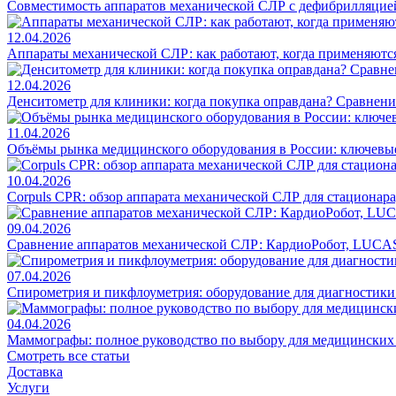
Совместимость аппаратов механической СЛР с дефибрилляцие
12.04.2026
Аппараты механической СЛР: как работают, когда применяются
12.04.2026
Денситометр для клиники: когда покупка оправдана? Сравнен
11.04.2026
Объёмы рынка медицинского оборудования в России: ключевы
10.04.2026
Corpuls CPR: обзор аппарата механической СЛР для стационар
09.04.2026
Сравнение аппаратов механической СЛР: КардиоРобот, LUCAS
07.04.2026
Спирометрия и пикфлоуметрия: оборудование для диагностик
04.04.2026
Маммографы: полное руководство по выбору для медицинских
Смотреть все статьи
Доставка
Услуги