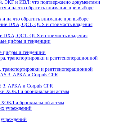
й, ЭКГ и ИВЛ: что подтверждено документами
 и на что обратить внимание при выборе
ие DXA, QCT, QUS и стоимость владения
е цифры и тенденции
а, транспортировки и рентгеноперационной
 3, АРКА и Corpuls CPR
и ХОБЛ и бронхиальной астмы
 учреждений