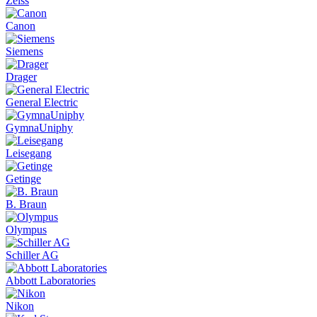
Zeiss
Canon
Siemens
Drager
General Electric
GymnaUniphy
Leisegang
Getinge
B. Braun
Olympus
Schiller AG
Abbott Laboratories
Nikon