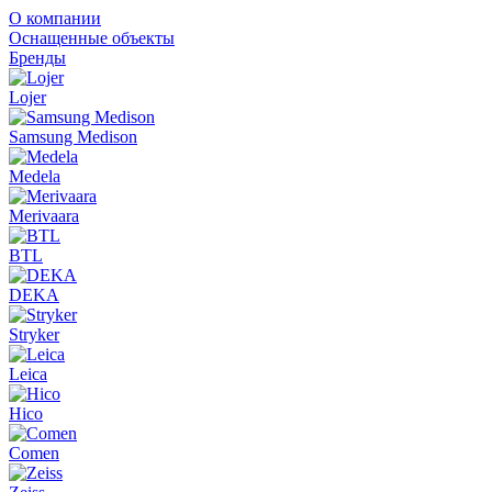
О компании
Оснащенные объекты
Бренды
Lojer
Samsung Medison
Medela
Merivaara
BTL
DEKA
Stryker
Leica
Hico
Comen