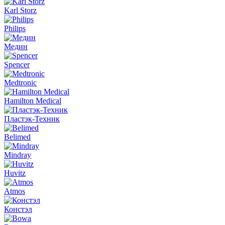
Karl Storz
Philips
Медин
Spencer
Medtronic
Hamilton Medical
Пластэк-Техник
Belimed
Mindray
Huvitz
Atmos
Констэл