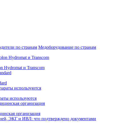
дители по странам
Медоборудование по странам
n Hydromat и Transcom
dard
араты используются
цинская организация