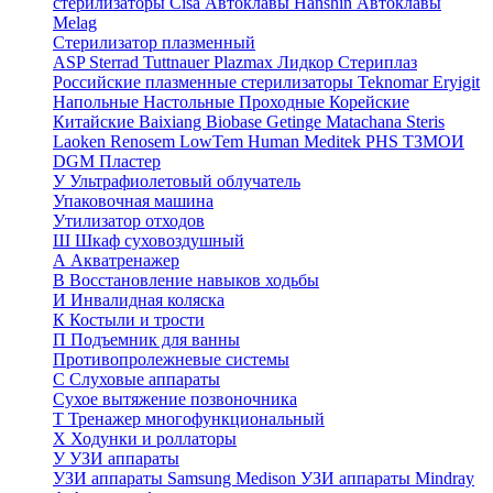
стерилизаторы Cisa
Автоклавы Hanshin
Автоклавы
Melag
Стерилизатор плазменный
ASP Sterrad
Tuttnauer Plazmax
Лидкор Стериплаз
Российские плазменные стерилизаторы
Teknomar
Eryigit
Напольные
Настольные
Проходные
Корейские
Китайские
Baixiang
Biobase
Getinge
Matachana
Steris
Laoken
Renosem
LowTem
Human Meditek
PHS ТЗМОИ
DGM
Пластер
У
Ультрафиолетовый облучатель
Упаковочная машина
Утилизатор отходов
Ш
Шкаф суховоздушный
А
Акватренажер
В
Восстановление навыков ходьбы
И
Инвалидная коляска
К
Костыли и трости
П
Подъемник для ванны
Противопролежневые системы
С
Слуховые аппараты
Сухое вытяжение позвоночника
Т
Тренажер многофункциональный
Х
Ходунки и роллаторы
У
УЗИ аппараты
УЗИ аппараты Samsung Medison
УЗИ аппараты Mindray