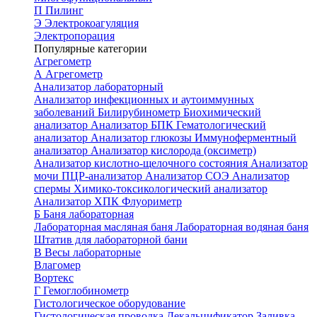
П
Пилинг
Э
Электрокоагуляция
Электропорация
Популярные категории
Агрегометр
А
Агрегометр
Анализатор лабораторный
Анализатор инфекционных и аутоиммунных
заболеваний
Билирубинометр
Биохимический
анализатор
Анализатор БПК
Гематологический
анализатор
Анализатор глюкозы
Иммуноферментный
анализатор
Анализатор кислорода (оксиметр)
Анализатор кислотно-щелочного состояния
Анализатор
мочи
ПЦР-анализатор
Анализатор СОЭ
Анализатор
спермы
Химико-токсикологический анализатор
Анализатор ХПК
Флуориметр
Б
Баня лабораторная
Лабораторная масляная баня
Лабораторная водяная баня
Штатив для лабораторной бани
В
Весы лабораторные
Влагомер
Вортекс
Г
Гемоглобинометр
Гистологическое оборудование
Гистологическая проводка
Декальцификатор
Заливка