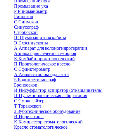
Промывание носа
Промывание уха
Р
Риноманометр
Риноскоп
С
Синускоп
Синусограф
Стробоскоп
Ш
Шумозащитная кабина
Э
Эхосинускопы
А
Аппарат для колоногидротерапии
Аппарат для лечения геморроя
К
Комбайн проктологический
П
Проктологическое кресло
С
Сфинктерометр
А
Анализатор оксида азота
Б
Бодиплетизмограф
Бронхоскоп
И
Инсуффлятор-аспиратор (откашливатель)
П
Пульмонологическая лаборатория
С
Смокелайзер
Т
Торакоскоп
З
Зуботехническое оборудование
И
Ирригаторы
К
Компрессор стоматологический
Кресло стоматологическое