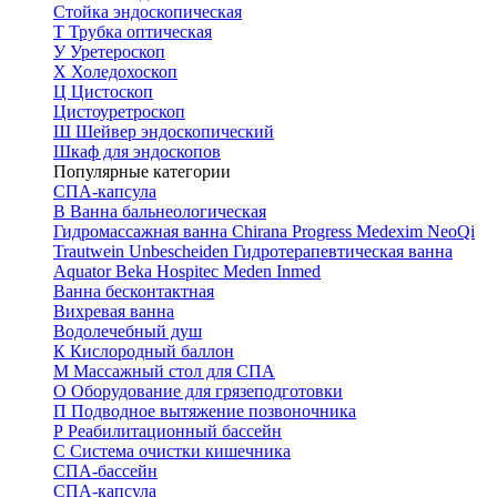
Стойка эндоскопическая
Т
Трубка оптическая
У
Уретероскоп
Х
Холедохоскоп
Ц
Цистоскоп
Цистоуретроскоп
Ш
Шейвер эндоскопический
Шкаф для эндоскопов
Популярные категории
СПА-капсула
В
Ванна бальнеологическая
Гидромассажная ванна
Chirana Progress
Medexim
NeoQi
Trautwein
Unbescheiden
Гидротерапевтическая ванна
Aquator
Beka Hospitec
Meden Inmed
Ванна бесконтактная
Вихревая ванна
Водолечебный душ
К
Кислородный баллон
М
Массажный стол для СПА
О
Оборудование для грязеподготовки
П
Подводное вытяжение позвоночника
Р
Реабилитационный бассейн
С
Система очистки кишечника
СПА-бассейн
СПА-капсула