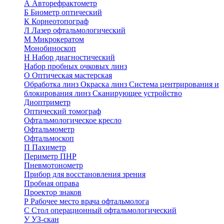
А
Авторефрактометр
Б
Биометр оптический
К
Корнеотопограф
Л
Лазер офтальмологический
М
Микрокератом
Монобиноскоп
Н
Набор диагностический
Набор пробных очковых линз
О
Оптическая мастерская
Обработка линз
Окраска линз
Система центрирования и
блокирования линз
Сканирующее устройство
Диоптриметр
Оптический томограф
Офтальмологическое кресло
Офтальмометр
Офтальмоскоп
П
Пахиметр
Периметр ПНР
Пневмотонометр
Прибор для восстановления зрения
Пробная оправа
Проектор знаков
Р
Рабочее место врача офтальмолога
С
Стол операционный офтальмологический
У
УЗ-скан