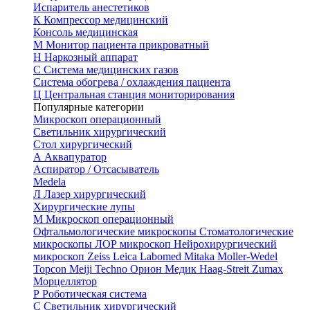
Испаритель анестетиков
К
Компрессор медицинский
Консоль медицинская
М
Монитор пациента прикроватный
Н
Наркозный аппарат
С
Система медицинских газов
Система обогрева / охлаждения пациента
Ц
Центральная станция мониторирования
Популярные категории
Микроскоп операционный
Светильник хирургический
Стол хирургический
А
Аквапуратор
Аспиратор / Отсасыватель
Medela
Л
Лазер хирургический
Хирургические лупы
М
Микроскоп операционный
Офтальмологические микроскопы
Стоматологические
микроскопы
ЛОР микроскоп
Нейрохирургический
микроскоп
Zeiss
Leica
Labomed
Mitaka
Moller-Wedel
Topcon
Meiji Techno
Орион Медик
Haag-Streit
Zumax
Морцеллятор
Р
Роботическая система
С
Светильник хирургический