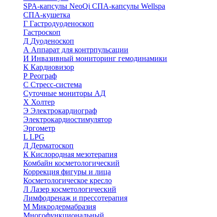
SPA-капсулы NeoQi
СПА-капсулы Wellspa
СПА-кушетка
Г
Гастродуоденоскоп
Гастроскоп
Д
Дуоденоскоп
А
Аппарат для контрпульсации
И
Инвазивный мониторинг гемодинамики
К
Кардиовизор
Р
Реограф
С
Стресс-система
Суточные мониторы АД
Х
Холтер
Э
Электрокардиограф
Электрокардиостимулятор
Эргометр
L
LPG
Д
Дерматоскоп
К
Кислородная мезотерапия
Комбайн косметологический
Коррекция фигуры и лица
Косметологическое кресло
Л
Лазер косметологический
Лимфодренаж и прессотерапия
М
Микродермабразия
Многофункциональный