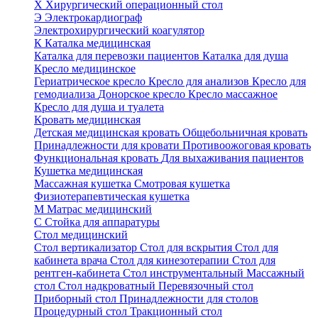
Х
Хирургический операционный стол
Э
Электрокардиограф
Электрохирургический коагулятор
К
Каталка медицинская
Каталка для перевозки пациентов
Каталка для душа
Кресло медицинское
Гериатрическое кресло
Кресло для анализов
Кресло для
гемодиализа
Донорское кресло
Кресло массажное
Кресло для душа и туалета
Кровать медицинская
Детская медицинская кровать
Общебольничная кровать
Принадлежности для кровати
Противоожоговая кровать
Функциональная кровать
Для выхаживания пациентов
Кушетка медицинская
Массажная кушетка
Смотровая кушетка
Физиотерапевтическая кушетка
М
Матрас медицинский
С
Стойка для аппаратуры
Стол медицинский
Стол вертикализатор
Стол для вскрытия
Стол для
кабинета врача
Стол для кинезотерапии
Стол для
рентген-кабинета
Стол инструментальный
Массажный
стол
Стол надкроватный
Перевязочный стол
Приборный стол
Принадлежности для столов
Процедурный стол
Тракционный стол