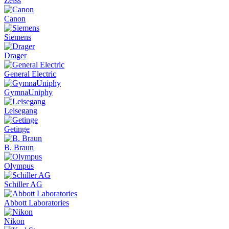
Zeiss
Canon
Siemens
Drager
General Electric
GymnaUniphy
Leisegang
Getinge
B. Braun
Olympus
Schiller AG
Abbott Laboratories
Nikon