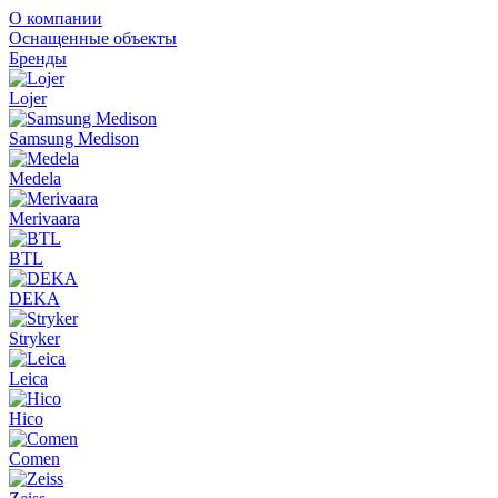
О компании
Оснащенные объекты
Бренды
Lojer
Samsung Medison
Medela
Merivaara
BTL
DEKA
Stryker
Leica
Hico
Comen