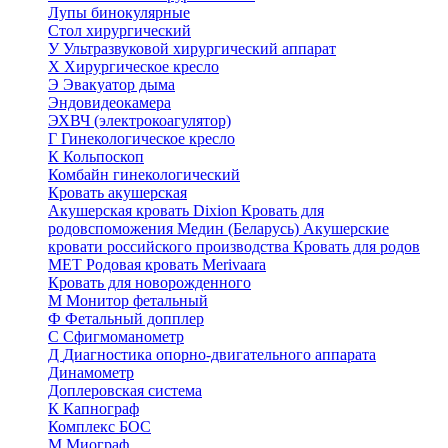
Лупы бинокулярные
Стол хирургический
У
Ультразвуковой хирургический аппарат
Х
Хирургическое кресло
Э
Эвакуатор дыма
Эндовидеокамера
ЭХВЧ (электрокоагулятор)
Г
Гинекологическое кресло
К
Кольпоскоп
Комбайн гинекологический
Кровать акушерская
Акушерская кровать Dixion
Кровать для
родовспоможения Медин (Беларусь)
Акушерские
кровати российского производства
Кровать для родов
МЕТ
Родовая кровать Merivaara
Кровать для новорожденного
М
Монитор фетальный
Ф
Фетальный допплер
C
Cфигмоманометр
Д
Диагностика опорно-двигательного аппарата
Динамометр
Доплеровская система
К
Капнограф
Комплекс БОС
М
Миограф