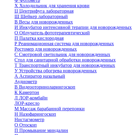
Ф
Фотометр
Х
Холодильник для хранения крови
Ц
Центрифуга лабораторная
Ш
Шейкер лабораторный
В
Весы для новорожденных
И
Инкубатор интенсивной терапии для новорожденных
О
Облучатель фототерапевтический
П
Палатка кислородная
Р
Реанимационная система для новорожденных
Ростомер для новорожденных
С
Смотровой светильник для новорожденных
Стол для санитарной обработки новорожденных
Т
Транспортный инкубатор для новорожденных
У
Устройства обогрева новорожденных
А
Аспиратор назальный
Аудиометр
В
Видеооториноларингоскоп
К
Камертон
Л
ЛОР-комбайн
ЛОР-кресло
М
Массаж барабанной перепонки
Н
Назофарингоскоп
Нистагмометр
О
Отоскоп
П
Промывание миндалин