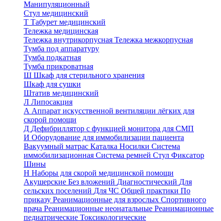
Манипуляционный
Стул медицинский
Т
Табурет медицинский
Тележка медицинская
Тележка внутрикорпусная
Тележка межкорпусная
Тумба под аппаратуру
Тумба подкатная
Тумба прикроватная
Ш
Шкаф для стерильного хранения
Шкаф для сушки
Штатив медицинский
Л
Липосакция
А
Аппарат искусственной вентиляции лёгких для
скорой помощи
Д
Дефибриллятор с функцией монитора для СМП
И
Оборудование для иммобилизации пациента
Вакуумный матрас
Каталка
Носилки
Система
иммобилизационная
Система ремней
Стул
Фиксатор
Шины
Н
Наборы для скорой медицинской помощи
Акушерские
Без вложений
Диагностический
Для
сельских поселений
Для ЧС
Общей практики
По
приказу
Реанимационные для взрослых
Спортивного
врача
Реанимационные неонатальные
Реанимационные
педиатрические
Токсикологические