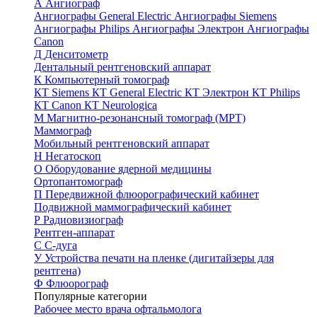
А
Ангиограф
Ангиографы General Electric
Ангиографы Siemens
Ангиографы Philips
Ангиографы Электрон
Ангиографы
Canon
Д
Денситометр
Дентальный рентгеновский аппарат
К
Компьютерный томограф
КТ Siemens
КТ General Electric
КТ Электрон
КТ Philips
КТ Canon
КТ Neurologica
М
Магнитно-резонансный томограф (МРТ)
Маммограф
Мобильный рентгеновский аппарат
Н
Негатоскоп
О
Оборудование ядерной медицины
Ортопантомограф
П
Передвижной флюорографический кабинет
Подвижной маммографический кабинет
Р
Радиовизиограф
Рентген-аппарат
С
С-дуга
У
Устройства печати на пленке (дигитайзеры для
рентгена)
Ф
Флюорограф
Популярные категории
Рабочее место врача офтальмолога