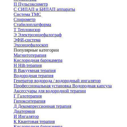
П
Пульсоксиметр
С
СИПАП и БИПАП аппараты
Система ТМС
Спирометр
Стабилоплатформа
Т
Тепловизор
Э
Электроэнцефалограф
ЭФИ-система
Эхоэнцефалоскоп
Популярные категории
Магнитотерапия
Кислородная барокамера
H
Hilt-терапия
В
Вакуумная терапия
Водородная терапия
Генератор водорода / водородный ингалятор
Профессиональная установка
Водородная капсула
Аксессуары для водородной терапии
Г
Галотерапия
Гипокситерапия
Д
Декомпрессионная терапия
Диатермия
И
Ингалятор
К
Квантовая терапия
Кислородная барокамера