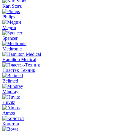
Karl Storz
Philips
Медин
Spencer
Medtronic
Hamilton Medical
Пластэк-Техник
Belimed
Mindray
Huvitz
Atmos
Констэл