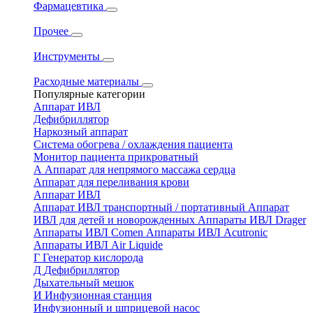
Фармацевтика
Прочее
Инструменты
Расходные материалы
Популярные категории
Аппарат ИВЛ
Дефибриллятор
Наркозный аппарат
Система обогрева / охлаждения пациента
Монитор пациента прикроватный
А
Аппарат для непрямого массажа сердца
Аппарат для переливания крови
Аппарат ИВЛ
Аппарат ИВЛ транспортный / портативный
Аппарат
ИВЛ для детей и новорожденных
Аппараты ИВЛ Drager
Аппараты ИВЛ Comen
Аппараты ИВЛ Acutronic
Аппараты ИВЛ Air Liquide
Г
Генератор кислорода
Д
Дефибриллятор
Дыхательный мешок
И
Инфузионная станция
Инфузионный и шприцевой насос