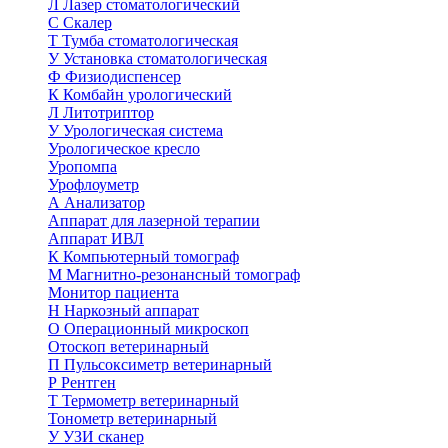
Л
Лазер стоматологический
С
Скалер
Т
Тумба стоматологическая
У
Установка стоматологическая
Ф
Физиодиспенсер
К
Комбайн урологический
Л
Литотриптор
У
Урологическая система
Урологическое кресло
Уропомпа
Урофлоуметр
А
Анализатор
Аппарат для лазерной терапии
Аппарат ИВЛ
К
Компьютерный томограф
М
Магнитно-резонансный томограф
Монитор пациента
Н
Наркозный аппарат
О
Операционный микроскоп
Отоскоп ветеринарный
П
Пульсоксиметр ветеринарный
Р
Рентген
Т
Термометр ветеринарный
Тонометр ветеринарный
У
УЗИ сканер