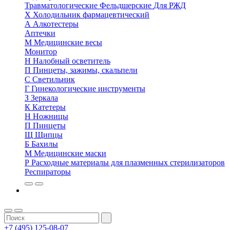
Травматологические
Фельдшерские
Для РЖД
Х
Холодильник фармацевтический
А
Алкотестеры
Аптечки
М
Медицинские весы
Монитор
Н
Налобный осветитель
П
Пинцеты, зажимы, скальпели
С
Светильник
Г
Гинекологические инструменты
З
Зеркала
К
Катетеры
Н
Ножницы
П
Пинцеты
Щ
Щипцы
Б
Бахилы
М
Медицинские маски
Р
Расходные материалы для плазменных стерилизаторов
Респираторы
+7 (495) 125-08-07