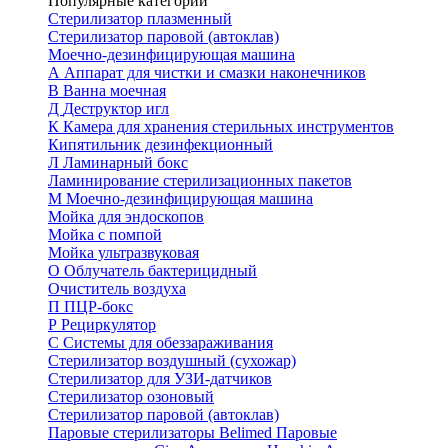
Популярные категории
Стерилизатор плазменный
Стерилизатор паровой (автоклав)
Моечно-дезинфицирующая машина
А
Аппарат для чистки и смазки наконечников
В
Ванна моечная
Д
Деструктор игл
К
Камера для хранения стерильных инструментов
Кипятильник дезинфекционный
Л
Ламинарный бокс
Ламинирование стерилизационных пакетов
М
Моечно-дезинфицирующая машина
Мойка для эндоскопов
Мойка с помпой
Мойка ультразвуковая
О
Облучатель бактерицидный
Очиститель воздуха
П
ПЦР-бокс
Р
Рециркулятор
С
Системы для обеззараживания
Стерилизатор воздушный (сухожар)
Стерилизатор для УЗИ-датчиков
Стерилизатор озоновый
Стерилизатор паровой (автоклав)
Паровые стерилизаторы Belimed
Паровые