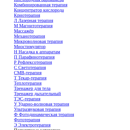
Комбинированная терапия
Концентратор кислорода
Криотерапия
Л
Лазерная терапия
М
Магнитотерапия
Массажёр
Механотерапия
Микроволновая терапия
Миостимулятор
Н
Насадка к аппаратам
П
Парафинотерапия
Р
Рефлексотерапия
С
Светотерапия
СМВ-терапия
Т
Текар-терапия
Теплотерапия
Тренажер для тела
Тренажер дыхательный
ТЭС-терапия
У
Ударно-волновая терапия
Ультразвуковая терапия
Ф
Фотодинамическая терапия
Фототерапия
Э
Электротерапия