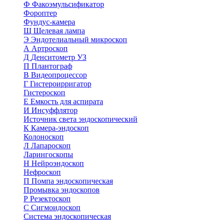
Ф
Факоэмульсификатор
Фороптер
Фундус-камера
Щ
Щелевая лампа
Э
Эндотелиальный микроскоп
А
Артроскоп
Д
Денситометр УЗ
П
Плантограф
В
Видеопроцессор
Г
Гистероирригатор
Гистероскоп
Е
Емкость для аспирата
И
Инсуффлятор
Источник света эндоскопический
К
Камера-эндоскоп
Колоноскоп
Л
Лапароскоп
Ларингоскопы
Н
Нейроэндоскоп
Нефроскоп
П
Помпа эндоскопическая
Промывка эндоскопов
Р
Резектоскоп
С
Сигмоидоскоп
Система эндоскопическая