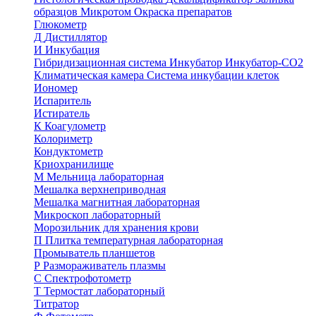
образцов
Микротом
Окраска препаратов
Глюкометр
Д
Дистиллятор
И
Инкубация
Гибридизационная система
Инкубатор
Инкубатор-СО2
Климатическая камера
Система инкубации клеток
Иономер
Испаритель
Истиратель
К
Коагулометр
Колориметр
Кондуктометр
Криохранилище
М
Мельница лабораторная
Мешалка верхнеприводная
Мешалка магнитная лабораторная
Микроскоп лабораторный
Морозильник для хранения крови
П
Плитка температурная лабораторная
Промыватель планшетов
Р
Размораживатель плазмы
С
Спектрофотометр
Т
Термостат лабораторный
Титратор