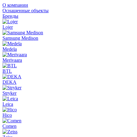
О компании
Оснащенные объекты
Бренды
Lojer
Samsung Medison
Medela
Merivaara
BTL
DEKA
Stryker
Leica
Hico
Comen