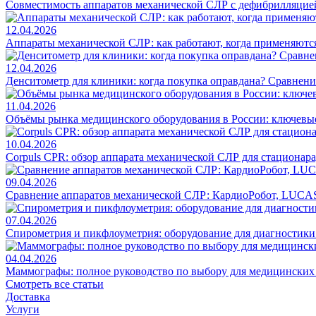
Совместимость аппаратов механической СЛР с дефибрилляцие
12.04.2026
Аппараты механической СЛР: как работают, когда применяются
12.04.2026
Денситометр для клиники: когда покупка оправдана? Сравнен
11.04.2026
Объёмы рынка медицинского оборудования в России: ключевы
10.04.2026
Corpuls CPR: обзор аппарата механической СЛР для стационар
09.04.2026
Сравнение аппаратов механической СЛР: КардиоРобот, LUCAS
07.04.2026
Спирометрия и пикфлоуметрия: оборудование для диагностик
04.04.2026
Маммографы: полное руководство по выбору для медицинских
Смотреть все статьи
Доставка
Услуги