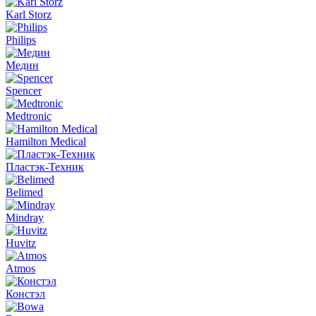
Karl Storz
Philips
Медин
Spencer
Medtronic
Hamilton Medical
Пластэк-Техник
Belimed
Mindray
Huvitz
Atmos
Констэл