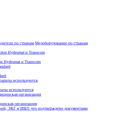
дители по странам
Медоборудование по странам
n Hydromat и Transcom
dard
араты используются
цинская организация