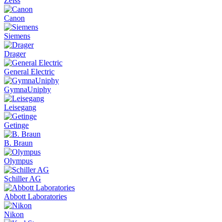
Zeiss
Canon
Siemens
Drager
General Electric
GymnaUniphy
Leisegang
Getinge
B. Braun
Olympus
Schiller AG
Abbott Laboratories
Nikon