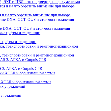
й, ЭКГ и ИВЛ: что подтверждено документами
 и на что обратить внимание при выборе
ие DXA, QCT, QUS и стоимость владения
е цифры и тенденции
а, транспортировки и рентгеноперационной
 3, АРКА и Corpuls CPR
и ХОБЛ и бронхиальной астмы
 учреждений