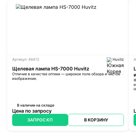
Артикул: 46412
Huvitz
А
Щелевая лампа HS-7000 Huvitz
Отличие в качестве оптики — широкое поле обзора и чистое
изображение.
Ф
и
H
В наличии на складе
Цена по запросу
ЗАПРОС КП
В КОРЗИНУ