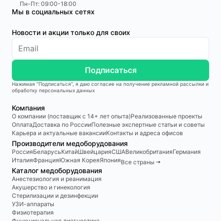
Пн-Пт: 09:00-18:00
Мы в социальных сетях
Новости и акции только для своих
Подписаться
Нажимая “Подписаться”, я даю согласие на получение рекламной рассылки и
обработку персональных данных
Компания
О компании (поставщик с 14+ лет опыта)
Реализованные проекты
Оплата
Доставка по России
Полезные экспертные статьи и советы
Карьера и актуальные вакансии
Контакты и адреса офисов
Производители медоборудования
Россия
Беларусь
Китай
Швейцария
США
Великобритания
Германия
Италия
Франция
Южная Корея
Япония
Все страны 🠆
Каталог медоборудования
Анестезиология и реанимация
Акушерство и гинекология
Стерилизации и дезинфекции
УЗИ-аппараты
Физиотерапия
Функциональная диагностика