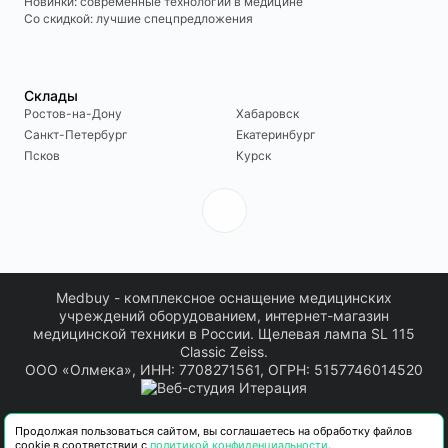
Новинки: современные технологии в медицине
Со скидкой: лучшие спецпредложения
Склады
Ростов-на-Дону
Хабаровск
Санкт-Петербург
Екатеринбург
Псков
Курск
Medbuy - комплексное оснащение медицинских
учреждений оборудованием, интернет-магазин
медицинской техники в России. Щелевая лампа SL 115
Classic Zeiss.
ООО «Олмека», ИНН: 7708271561, ОГРН: 5157746014520
Информация о товарах, размещенная на сайте, носит информационный
Продолжая пользоваться сайтом, вы соглашаетесь на обработку файлов
характер. Актуальные технические характеристики, комплектация, сроки
cookie в соответствии с
политикой конфиденциальности
.
поставки и стоимость товара уточняются в коммерческом предложении.