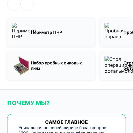
Периметр ПНР
Про
Набор пробных очковых
Сто
линз
офт
ПОЧЕМУ МЫ?
САМОЕ ГЛАВНОЕ
Уникальная по своей ширине база товаров
1200+ групп медицинского оборудования