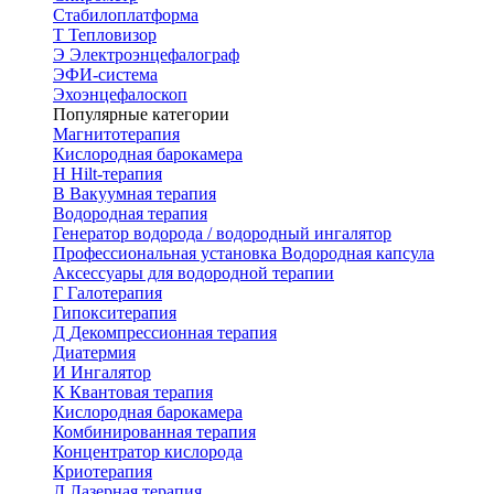
Стабилоплатформа
Т
Тепловизор
Э
Электроэнцефалограф
ЭФИ-система
Эхоэнцефалоскоп
Популярные категории
Магнитотерапия
Кислородная барокамера
H
Hilt-терапия
В
Вакуумная терапия
Водородная терапия
Генератор водорода / водородный ингалятор
Профессиональная установка
Водородная капсула
Аксессуары для водородной терапии
Г
Галотерапия
Гипокситерапия
Д
Декомпрессионная терапия
Диатермия
И
Ингалятор
К
Квантовая терапия
Кислородная барокамера
Комбинированная терапия
Концентратор кислорода
Криотерапия
Л
Лазерная терапия