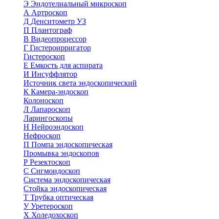
Э
Эндотелиальный микроскоп
А
Артроскоп
Д
Денситометр УЗ
П
Плантограф
В
Видеопроцессор
Г
Гистероирригатор
Гистероскоп
Е
Емкость для аспирата
И
Инсуффлятор
Источник света эндоскопический
К
Камера-эндоскоп
Колоноскоп
Л
Лапароскоп
Ларингоскопы
Н
Нейроэндоскоп
Нефроскоп
П
Помпа эндоскопическая
Промывка эндоскопов
Р
Резектоскоп
С
Сигмоидоскоп
Система эндоскопическая
Стойка эндоскопическая
Т
Трубка оптическая
У
Уретероскоп
Х
Холедохоскоп