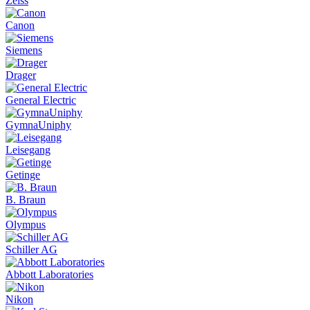
Zeiss
Canon
Siemens
Drager
General Electric
GymnaUniphy
Leisegang
Getinge
B. Braun
Olympus
Schiller AG
Abbott Laboratories
Nikon