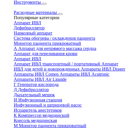
Инструменты
Расходные материалы
Популярные категории
Аппарат ИВЛ
Дефибриллятор
Наркозный аппарат
Система обогрева / охлаждения пациента
Монитор пациента прикроватный
А
Аппарат для непрямого массажа сердца
Аппарат для переливания крови
Аппарат ИВЛ
Аппарат ИВЛ транспортный / портативный
Аппарат
ИВЛ для детей и новорожденных
Аппараты ИВЛ Drager
Аппараты ИВЛ Comen
Аппараты ИВЛ Acutronic
Аппараты ИВЛ Air Liquide
Г
Генератор кислорода
Д
Дефибриллятор
Дыхательный мешок
И
Инфузионная станция
Инфузионный и шприцевой насос
Испаритель анестетиков
К
Компрессор медицинский
Консоль медицинская
М
Монитор пациента прикроватный