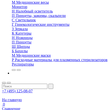
М
Медицинские весы
Монитор
Н
Налобный осветитель
П
Пинцеты, зажимы, скальпели
С
Светильник
Г
Гинекологические инструменты
З
Зеркала
К
Катетеры
Н
Ножницы
П
Пинцеты
Щ
Щипцы
Б
Бахилы
М
Медицинские маски
Р
Расходные материалы для плазменных стерилизаторов
Респираторы
+7 (495) 125-08-07
На главную
0
Сравнение