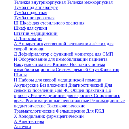
Тележка внутрикорпусная
Тележка межкорпусная
Тумба под аппаратуру
Тумба подкатная
Тумба прикроватная
Ш
Шкаф для стерильного хранения
Шкаф для сушки
Штатив медицинский
Л
Липосакция
А
Аппарат искусственной вентиляции лёгких для
скорой помощи
Д
Дефибриллятор с функцией монитора для СМП
И
Оборудование для иммобилизации пациента
Вакуумный матрас
Каталка
Носилки
Система
иммобилизационная
Система ремней
Стул
Фиксатор
Шины
Н
Наборы для скорой медицинской помощи
Акушерские
Без вложений
Диагностический
Для
сельских поселений
Для ЧС
Общей практики
По
приказу
Реанимационные для взрослых
Спортивного
врача
Реанимационные неонатальные
Реанимационные
педиатрические
Токсикологические
Травматологические
Фельдшерские
Для РЖД
Х
Холодильник фармацевтический
А
Алкотестеры
Аптечки