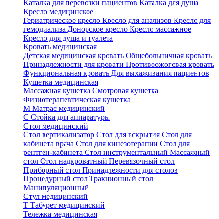
Каталка для перевозки пациентов
Каталка для душа
Кресло медицинское
Гериатрическое кресло
Кресло для анализов
Кресло для
гемодиализа
Донорское кресло
Кресло массажное
Кресло для душа и туалета
Кровать медицинская
Детская медицинская кровать
Общебольничная кровать
Принадлежности для кровати
Противоожоговая кровать
Функциональная кровать
Для выхаживания пациентов
Кушетка медицинская
Массажная кушетка
Смотровая кушетка
Физиотерапевтическая кушетка
М
Матрас медицинский
С
Стойка для аппаратуры
Стол медицинский
Стол вертикализатор
Стол для вскрытия
Стол для
кабинета врача
Стол для кинезотерапии
Стол для
рентген-кабинета
Стол инструментальный
Массажный
стол
Стол надкроватный
Перевязочный стол
Приборный стол
Принадлежности для столов
Процедурный стол
Тракционный стол
Манипуляционный
Стул медицинский
Т
Табурет медицинский
Тележка медицинская