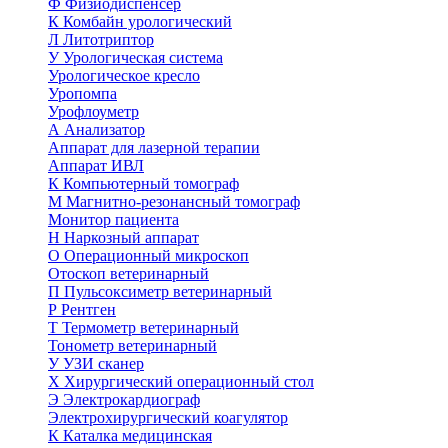
Ф
Физиодиспенсер
К
Комбайн урологический
Л
Литотриптор
У
Урологическая система
Урологическое кресло
Уропомпа
Урофлоуметр
А
Анализатор
Аппарат для лазерной терапии
Аппарат ИВЛ
К
Компьютерный томограф
М
Магнитно-резонансный томограф
Монитор пациента
Н
Наркозный аппарат
О
Операционный микроскоп
Отоскоп ветеринарный
П
Пульсоксиметр ветеринарный
Р
Рентген
Т
Термометр ветеринарный
Тонометр ветеринарный
У
УЗИ сканер
Х
Хирургический операционный стол
Э
Электрокардиограф
Электрохирургический коагулятор
К
Каталка медицинская