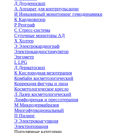
Д
Дуоденоскоп
А
Аппарат для контрпульсации
И
Инвазивный мониторинг гемодинамики
К
Кардиовизор
Р
Реограф
С
Стресс-система
Суточные мониторы АД
Х
Холтер
Э
Электрокардиограф
Электрокардиостимулятор
Эргометр
L
LPG
Д
Дерматоскоп
К
Кислородная мезотерапия
Комбайн косметологический
Коррекция фигуры и лица
Косметологическое кресло
Л
Лазер косметологический
Лимфодренаж и прессотерапия
М
Микродермабразия
Многофункциональный
П
Пилинг
Э
Электрокоагуляция
Электропорация
Популярные категории