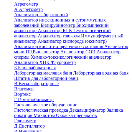
Агрегометр
А
Агрегометр
Анализатор лабораторный
Анализатор инфекционных и аутоиммунных
заболеваний
Билирубинометр
Биохимический
анализатор
Анализатор БПК
Гематологический
анализатор
Анализатор глюкозы
Иммуноферментный
анализатор
Анализатор кислорода (оксиметр)
Анализатор кислотно-щелочного состояния
Анализатор
мочи
ПЦР-анализатор
Анализатор СОЭ
Анализатор
спермы
Химико-токсикологический анализатор
Анализатор ХПК
Флуориметр
Б
Баня лабораторная
Лабораторная масляная баня
Лабораторная водяная баня
Штатив для лабораторной бани
В
Весы лабораторные
Влагомер
Вортекс
Г
Гемоглобинометр
Гистологическое оборудование
Гистологическая проводка
Декальцификатор
Заливка
образцов
Микротом
Окраска препаратов
Глюкометр
Д
Дистиллятор
И
Инкубация