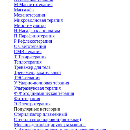
М
Магнитотерапия
Массажёр
Механотерапия
Микроволновая терапия
Миостимулятор
Н
Насадка к аппаратам
П
Парафинотерапия
Р
Рефлексотерапия
С
Светотерапия
СМВ-терапия
Т
Текар-терапия
Теплотерапия
Тренажер для тела
Тренажер дыхательный
ТЭС-терапия
У
Ударно-волновая терапия
Ультразвуковая терапия
Ф
Фотодинамическая терапия
Фототерапия
Э
Электротерапия
Популярные категории
Стерилизатор плазменный
Стерилизатор паровой (автоклав)
Моечно-дезинфицирующая машина
А
Аппарат для чистки и смазки наконечников