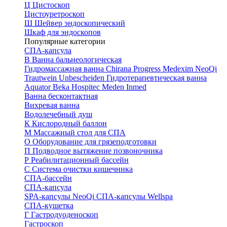
Ц
Цистоскоп
Цистоуретроскоп
Ш
Шейвер эндоскопический
Шкаф для эндоскопов
Популярные категории
СПА-капсула
В
Ванна бальнеологическая
Гидромассажная ванна
Chirana Progress
Medexim
NeoQi
Trautwein
Unbescheiden
Гидротерапевтическая ванна
Aquator
Beka Hospitec
Meden Inmed
Ванна бесконтактная
Вихревая ванна
Водолечебный душ
К
Кислородный баллон
М
Массажный стол для СПА
О
Оборудование для грязеподготовки
П
Подводное вытяжение позвоночника
Р
Реабилитационный бассейн
С
Система очистки кишечника
СПА-бассейн
СПА-капсула
SPA-капсулы NeoQi
СПА-капсулы Wellspa
СПА-кушетка
Г
Гастродуоденоскоп
Гастроскоп