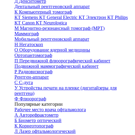
Д
Денситометр
Дентальный рентгеновский аппарат
К
Компьютерный томограф
КТ Siemens
КТ General Electric
КТ Электрон
КТ Philips
КТ Canon
КТ Neurologica
М
Магнитно-резонансный томограф (МРТ)
Маммограф
Мобильный рентгеновский аппарат
Н
Негатоскоп
О
Оборудование ядерной медицины
Ортопантомограф
П
Передвижной флюорографический кабинет
Подвижной маммографический кабинет
Р
Радиовизиограф
Рентген-аппарат
С
С-дуга
У
Устройства печати на пленке (дигитайзеры для
рентгена)
Ф
Флюорограф
Популярные категории
Рабочее место врача офтальмолога
А
Авторефрактометр
Б
Биометр оптический
К
Корнеотопограф
Л
Лазер офтальмологический