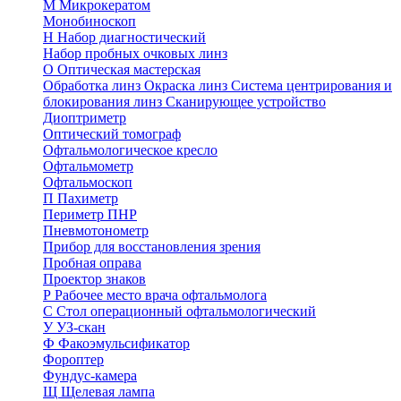
М
Микрокератом
Монобиноскоп
Н
Набор диагностический
Набор пробных очковых линз
О
Оптическая мастерская
Обработка линз
Окраска линз
Система центрирования и
блокирования линз
Сканирующее устройство
Диоптриметр
Оптический томограф
Офтальмологическое кресло
Офтальмометр
Офтальмоскоп
П
Пахиметр
Периметр ПНР
Пневмотонометр
Прибор для восстановления зрения
Пробная оправа
Проектор знаков
Р
Рабочее место врача офтальмолога
С
Стол операционный офтальмологический
У
УЗ-скан
Ф
Факоэмульсификатор
Фороптер
Фундус-камера
Щ
Щелевая лампа