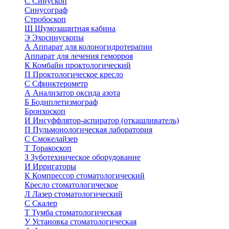
С
Синускоп
Синусограф
Стробоскоп
Ш
Шумозащитная кабина
Э
Эхосинускопы
А
Аппарат для колоногидротерапии
Аппарат для лечения геморроя
К
Комбайн проктологический
П
Проктологическое кресло
С
Сфинктерометр
А
Анализатор оксида азота
Б
Бодиплетизмограф
Бронхоскоп
И
Инсуффлятор-аспиратор (откашливатель)
П
Пульмонологическая лаборатория
С
Смокелайзер
Т
Торакоскоп
З
Зуботехническое оборудование
И
Ирригаторы
К
Компрессор стоматологический
Кресло стоматологическое
Л
Лазер стоматологический
С
Скалер
Т
Тумба стоматологическая
У
Установка стоматологическая