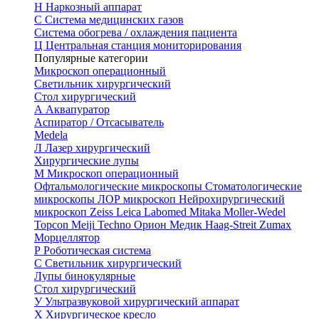
Н
Наркозный аппарат
С
Система медицинских газов
Система обогрева / охлаждения пациента
Ц
Центральная станция мониторирования
Популярные категории
Микроскоп операционный
Светильник хирургический
Стол хирургический
А
Аквапуратор
Аспиратор / Отсасыватель
Medela
Л
Лазер хирургический
Хирургические лупы
М
Микроскоп операционный
Офтальмологические микроскопы
Стоматологические
микроскопы
ЛОР микроскоп
Нейрохирургический
микроскоп
Zeiss
Leica
Labomed
Mitaka
Moller-Wedel
Topcon
Meiji Techno
Орион Медик
Haag-Streit
Zumax
Морцеллятор
Р
Роботическая система
С
Светильник хирургический
Лупы бинокулярные
Стол хирургический
У
Ультразвуковой хирургический аппарат
Х
Хирургическое кресло