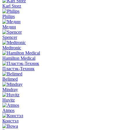
Karl Storz
Philips
Медин
Spencer
Medtronic
Hamilton Medical
Пластэк-Техник
Belimed
Mindray
Huvitz
Atmos
Констэл