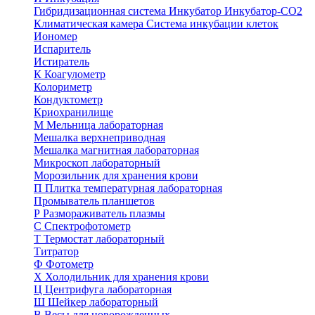
Гибридизационная система
Инкубатор
Инкубатор-СО2
Климатическая камера
Система инкубации клеток
Иономер
Испаритель
Истиратель
К
Коагулометр
Колориметр
Кондуктометр
Криохранилище
М
Мельница лабораторная
Мешалка верхнеприводная
Мешалка магнитная лабораторная
Микроскоп лабораторный
Морозильник для хранения крови
П
Плитка температурная лабораторная
Промыватель планшетов
Р
Размораживатель плазмы
С
Спектрофотометр
Т
Термостат лабораторный
Титратор
Ф
Фотометр
Х
Холодильник для хранения крови
Ц
Центрифуга лабораторная
Ш
Шейкер лабораторный
В
Весы для новорожденных