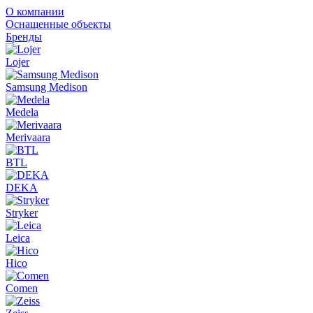
О компании
Оснащенные объекты
Бренды
Lojer
Samsung Medison
Medela
Merivaara
BTL
DEKA
Stryker
Leica
Hico
Comen