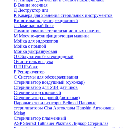
В
Ванна моечная
Д
Деструктор игл
К
Камера для хранения стерильных инструментов
Кипятильник дезинфекционный
Л
Ламинарный бокс
Ламинирование стерилизационных пакетов
М
Моечно-дезинфицирующая машина
Мойка для эндоскопов
Мойка с помпой
Мойка ультразвуковая
О
Облучатель бактерицидный
Очиститель воздуха
П
ПЦР-бокс
Р
Рециркулятор
С
Системы для обеззараживания
Стерилизатор воздушный (сухожар)
Стерилизатор для УЗИ-датчиков
Стерилизатор озоновый
Стерилизатор паровой (автоклав)
Паровые стерилизаторы Belimed
Паровые
стерилизаторы Cisa
Автоклавы Hanshin
Автоклавы
Melag
Стерилизатор плазменный
ASP Sterrad
Tuttnauer Plazmax
Лидкор Стериплаз