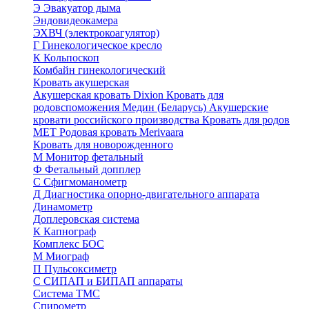
Э
Эвакуатор дыма
Эндовидеокамера
ЭХВЧ (электрокоагулятор)
Г
Гинекологическое кресло
К
Кольпоскоп
Комбайн гинекологический
Кровать акушерская
Акушерская кровать Dixion
Кровать для
родовспоможения Медин (Беларусь)
Акушерские
кровати российского производства
Кровать для родов
МЕТ
Родовая кровать Merivaara
Кровать для новорожденного
М
Монитор фетальный
Ф
Фетальный допплер
C
Cфигмоманометр
Д
Диагностика опорно-двигательного аппарата
Динамометр
Доплеровская система
К
Капнограф
Комплекс БОС
М
Миограф
П
Пульсоксиметр
С
СИПАП и БИПАП аппараты
Система ТМС
Спирометр