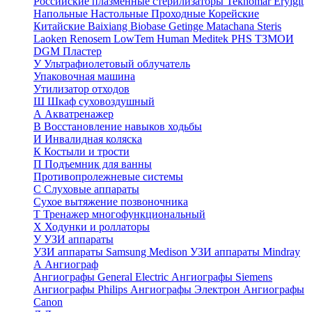
Российские плазменные стерилизаторы
Teknomar
Eryigit
Напольные
Настольные
Проходные
Корейские
Китайские
Baixiang
Biobase
Getinge
Matachana
Steris
Laoken
Renosem
LowTem
Human Meditek
PHS ТЗМОИ
DGM
Пластер
У
Ультрафиолетовый облучатель
Упаковочная машина
Утилизатор отходов
Ш
Шкаф суховоздушный
А
Акватренажер
В
Восстановление навыков ходьбы
И
Инвалидная коляска
К
Костыли и трости
П
Подъемник для ванны
Противопролежневые системы
С
Слуховые аппараты
Сухое вытяжение позвоночника
Т
Тренажер многофункциональный
Х
Ходунки и роллаторы
У
УЗИ аппараты
УЗИ аппараты Samsung Medison
УЗИ аппараты Mindray
А
Ангиограф
Ангиографы General Electric
Ангиографы Siemens
Ангиографы Philips
Ангиографы Электрон
Ангиографы
Canon