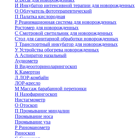
И
Инкубатор интенсивной терапии для новорожденных
О
Облучатель фототерапевтический
П
Палатка кислородная
Р
Реанимационная система для новорожденных
Ростомер для новорожденных
С
Смотровой светильник для новорожденных
Стол для санитарной обработки новорожденных
Т
Транспортный инкубатор для новорожденных
У
Устройства обогрева новорожденных
А
Аспиратор назальный
Аудиометр
В
Видеооториноларингоскоп
К
Камертон
Л
ЛОР-комбайн
ЛОР-кресло
М
Массаж барабанной перепонки
Н
Назофарингоскоп
Нистагмометр
О
Отоскоп
П
Промывание миндалин
Промывание носа
Промывание уха
Р
Риноманометр
Риноскоп