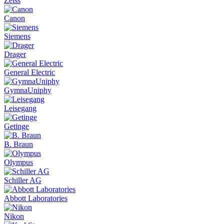
Zeiss
Canon
Siemens
Drager
General Electric
GymnaUniphy
Leisegang
Getinge
B. Braun
Olympus
Schiller AG
Abbott Laboratories
Nikon