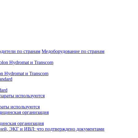
дители по странам
Медоборудование по странам
n Hydromat и Transcom
dard
араты используются
цинская организация