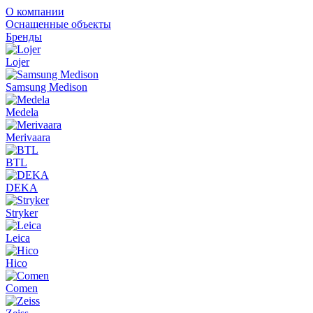
О компании
Оснащенные объекты
Бренды
Lojer
Samsung Medison
Medela
Merivaara
BTL
DEKA
Stryker
Leica
Hico
Comen