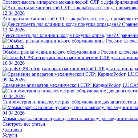
Совместимость аппаратов механической СЛР с дефибрилляцие
12.04.2026
Аппараты механической СЛР: как работают, когда применяются
12.04.2026
Денситометр для клиники: когда покупка оправдана? Сравнен
11.04.2026
Объёмы рынка медицинского оборудования в России: ключевы
10.04.2026
Corpuls CPR: обзор аппарата механической СЛР для стационар
09.04.2026
Сравнение аппаратов механической СЛР: КардиоРобот, LUCAS
07.04.2026
Спирометрия и пикфлоуметрия: оборудование для диагностик
04.04.2026
Маммографы: полное руководство по выбору для медицинских
Смотреть все статьи
Доставка
Услуги