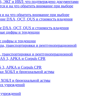
й, ЭКГ и ИВЛ: что подтверждено документами
 и на что обратить внимание при выборе
ие DXA, QCT, QUS и стоимость владения
е цифры и тенденции
а, транспортировки и рентгеноперационной
 3, АРКА и Corpuls CPR
и ХОБЛ и бронхиальной астмы
 учреждений