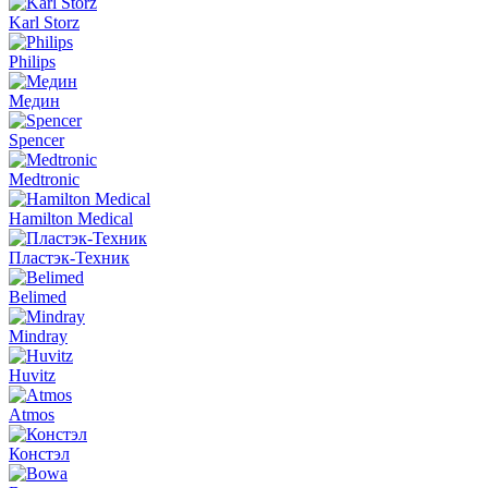
Karl Storz
Philips
Медин
Spencer
Medtronic
Hamilton Medical
Пластэк-Техник
Belimed
Mindray
Huvitz
Atmos
Констэл