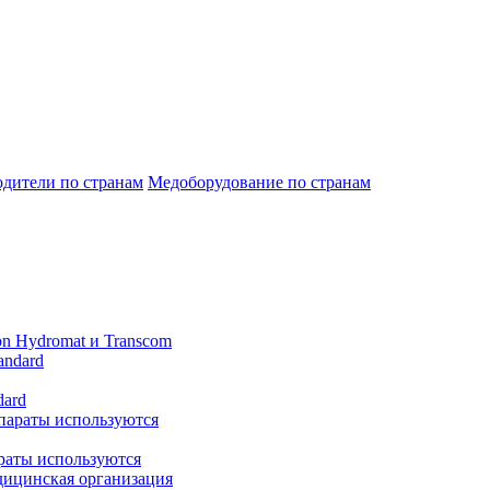
дители по странам
Медоборудование по странам
n Hydromat и Transcom
dard
араты используются