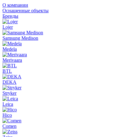
О компании
Оснащенные объекты
Бренды
Lojer
Samsung Medison
Medela
Merivaara
BTL
DEKA
Stryker
Leica
Hico
Comen