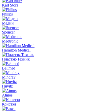
Karl Storz
Philips
Медин
Spencer
Medtronic
Hamilton Medical
Пластэк-Техник
Belimed
Mindray
Huvitz
Atmos
Констэл