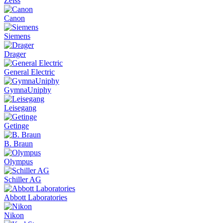
Zeiss
Canon
Siemens
Drager
General Electric
GymnaUniphy
Leisegang
Getinge
B. Braun
Olympus
Schiller AG
Abbott Laboratories
Nikon