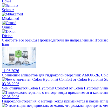
Bowa
Schmitz
Mitakamed
Ormed
Dixion
Смотреть все бренды
Производители по направлениям
Произво
Блог
11.06.2026
Сравнение аппаратов для гидроколонотерапии: АМОК-2Б, Colo
03.06.2026
Чем отличается Colon Hydromat Comfort от Colon Hydromat Stan
27.05.2026
Гидроколонотерапия: о методе, когда применяется и какие апп