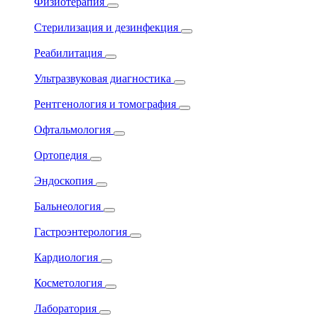
Физиотерапия
Стерилизация и дезинфекция
Реабилитация
Ультразвуковая диагностика
Рентгенология и томография
Офтальмология
Ортопедия
Эндоскопия
Бальнеология
Гастроэнтерология
Кардиология
Косметология
Лаборатория