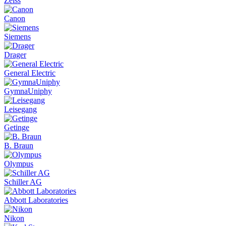
Zeiss
Canon
Siemens
Drager
General Electric
GymnaUniphy
Leisegang
Getinge
B. Braun
Olympus
Schiller AG
Abbott Laboratories
Nikon