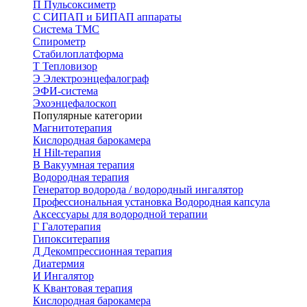
П
Пульсоксиметр
С
СИПАП и БИПАП аппараты
Система ТМС
Спирометр
Стабилоплатформа
Т
Тепловизор
Э
Электроэнцефалограф
ЭФИ-система
Эхоэнцефалоскоп
Популярные категории
Магнитотерапия
Кислородная барокамера
H
Hilt-терапия
В
Вакуумная терапия
Водородная терапия
Генератор водорода / водородный ингалятор
Профессиональная установка
Водородная капсула
Аксессуары для водородной терапии
Г
Галотерапия
Гипокситерапия
Д
Декомпрессионная терапия
Диатермия
И
Ингалятор
К
Квантовая терапия
Кислородная барокамера