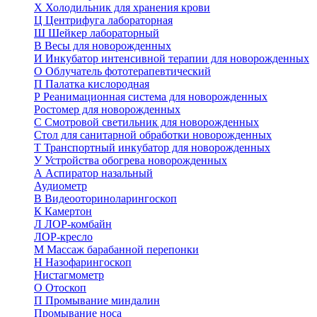
Х
Холодильник для хранения крови
Ц
Центрифуга лабораторная
Ш
Шейкер лабораторный
В
Весы для новорожденных
И
Инкубатор интенсивной терапии для новорожденных
О
Облучатель фототерапевтический
П
Палатка кислородная
Р
Реанимационная система для новорожденных
Ростомер для новорожденных
С
Смотровой светильник для новорожденных
Стол для санитарной обработки новорожденных
Т
Транспортный инкубатор для новорожденных
У
Устройства обогрева новорожденных
А
Аспиратор назальный
Аудиометр
В
Видеооториноларингоскоп
К
Камертон
Л
ЛОР-комбайн
ЛОР-кресло
М
Массаж барабанной перепонки
Н
Назофарингоскоп
Нистагмометр
О
Отоскоп
П
Промывание миндалин
Промывание носа