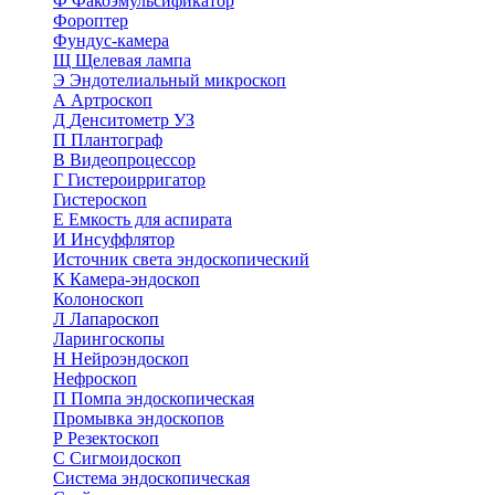
Ф
Факоэмульсификатор
Фороптер
Фундус-камера
Щ
Щелевая лампа
Э
Эндотелиальный микроскоп
А
Артроскоп
Д
Денситометр УЗ
П
Плантограф
В
Видеопроцессор
Г
Гистероирригатор
Гистероскоп
Е
Емкость для аспирата
И
Инсуффлятор
Источник света эндоскопический
К
Камера-эндоскоп
Колоноскоп
Л
Лапароскоп
Ларингоскопы
Н
Нейроэндоскоп
Нефроскоп
П
Помпа эндоскопическая
Промывка эндоскопов
Р
Резектоскоп
С
Сигмоидоскоп
Система эндоскопическая