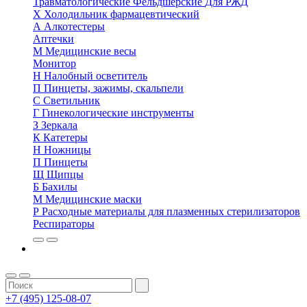
Травматологические
Фельдшерские
Для РЖД
Х
Холодильник фармацевтический
А
Алкотестеры
Аптечки
М
Медицинские весы
Монитор
Н
Налобный осветитель
П
Пинцеты, зажимы, скальпели
С
Светильник
Г
Гинекологические инструменты
З
Зеркала
К
Катетеры
Н
Ножницы
П
Пинцеты
Щ
Щипцы
Б
Бахилы
М
Медицинские маски
Р
Расходные материалы для плазменных стерилизаторов
Респираторы
+7 (495) 125-08-07