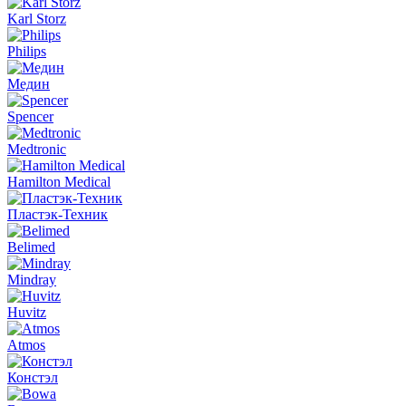
Karl Storz
Philips
Медин
Spencer
Medtronic
Hamilton Medical
Пластэк-Техник
Belimed
Mindray
Huvitz
Atmos
Констэл