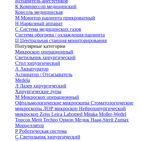
Испаритель анестетиков
К
Компрессор медицинский
Консоль медицинская
М
Монитор пациента прикроватный
Н
Наркозный аппарат
С
Система медицинских газов
Система обогрева / охлаждения пациента
Ц
Центральная станция мониторирования
Популярные категории
Микроскоп операционный
Светильник хирургический
Стол хирургический
А
Аквапуратор
Аспиратор / Отсасыватель
Medela
Л
Лазер хирургический
Хирургические лупы
М
Микроскоп операционный
Офтальмологические микроскопы
Стоматологические
микроскопы
ЛОР микроскоп
Нейрохирургический
микроскоп
Zeiss
Leica
Labomed
Mitaka
Moller-Wedel
Topcon
Meiji Techno
Орион Медик
Haag-Streit
Zumax
Морцеллятор
Р
Роботическая система
С
Светильник хирургический