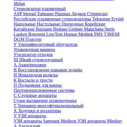
Melag
Стерилизатор плазменный
ASP Sterrad
Tuttnauer Plazmax
Лидкор Стериплаз
Российские плазменные стерилизаторы
Teknomar
Eryigit
Напольные
Настольные
Проходные
Корейские
Китайские
Baixiang
Biobase
Getinge
Matachana
Steris
Laoken
Renosem
LowTem
Human Meditek
PHS ТЗМОИ
DGM
Пластер
У
Ультрафиолетовый облучатель
Упаковочная машина
Утилизатор отходов
Ш
Шкаф суховоздушный
А
Акватренажер
В
Восстановление навыков ходьбы
И
Инвалидная коляска
К
Костыли и трости
П
Подъемник для ванны
Противопролежневые системы
С
Слуховые аппараты
Сухое вытяжение позвоночника
Т
Тренажер многофункциональный
Х
Ходунки и роллаторы
У
УЗИ аппараты
УЗИ аппараты Samsung Medison
УЗИ аппараты Mindray
А
Ангиограф