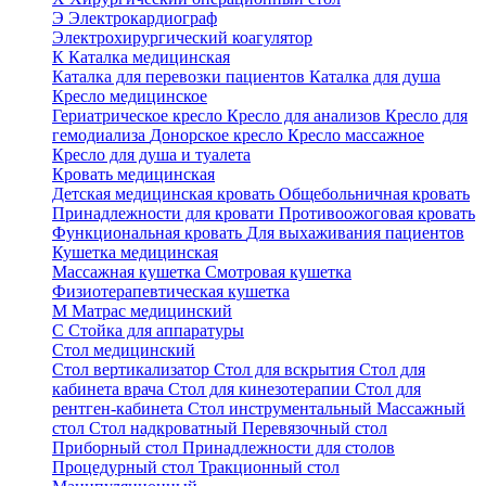
Э
Электрокардиограф
Электрохирургический коагулятор
К
Каталка медицинская
Каталка для перевозки пациентов
Каталка для душа
Кресло медицинское
Гериатрическое кресло
Кресло для анализов
Кресло для
гемодиализа
Донорское кресло
Кресло массажное
Кресло для душа и туалета
Кровать медицинская
Детская медицинская кровать
Общебольничная кровать
Принадлежности для кровати
Противоожоговая кровать
Функциональная кровать
Для выхаживания пациентов
Кушетка медицинская
Массажная кушетка
Смотровая кушетка
Физиотерапевтическая кушетка
М
Матрас медицинский
С
Стойка для аппаратуры
Стол медицинский
Стол вертикализатор
Стол для вскрытия
Стол для
кабинета врача
Стол для кинезотерапии
Стол для
рентген-кабинета
Стол инструментальный
Массажный
стол
Стол надкроватный
Перевязочный стол
Приборный стол
Принадлежности для столов
Процедурный стол
Тракционный стол