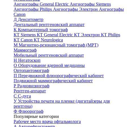
Ангиографы General Electric
Ангиографы Siemens
Ангиографы Philips
Ангиографы Электрон
Ангиографы
Canon
Д
Денситометр
Дентальный рентгеновский аппарат
К
Компьютерный томограф
КТ Siemens
КТ General Electric
КТ Электрон
КТ Philips
КТ Canon
КТ Neurologica
М
Магнитно-резонансный томограф (МРТ)
Маммограф
Мобильный рентгеновский аппарат
Н
Негатоскоп
О
Оборудование ядерной медицины
Ортопантомограф
П
Передвижной флюорографический кабинет
Подвижной маммографический кабинет
Р
Радиовизиограф
Рентген-аппарат
С
С-дуга
У
Устройства печати на пленке (дигитайзеры для
рентгена)
Ф
Флюорограф
Популярные категории
Рабочее место врача офтальмолога
А
Авторефрактометр