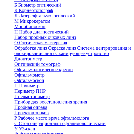
Б
Биометр оптический
К
Корнеотопограф
Л
Лазер офтальмологический
М
Микрокератом
Монобиноскоп
Н
Набор диагностический
Набор пробных очковых линз
О
Оптическая мастерская
Обработка линз
Окраска линз
Система центрирования и
блокирования линз
Сканирующее устройство
Диоптриметр
Оптический томограф
Офтальмологическое кресло
Офтальмометр
Офтальмоскоп
П
Пахиметр
Периметр ПНР
Пневмотонометр
Прибор для восстановления зрения
Пробная оправа
Проектор знаков
Р
Рабочее место врача офтальмолога
С
Стол операционный офтальмологический
У
УЗ-скан