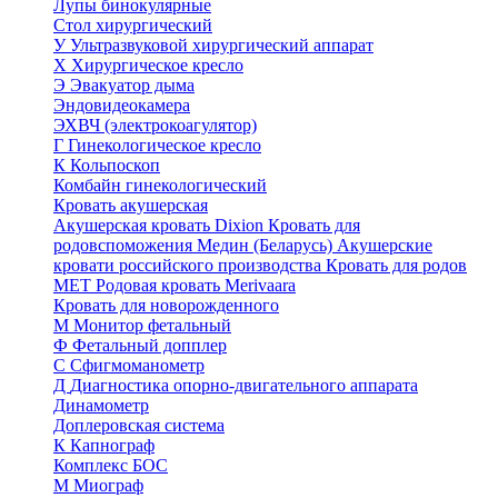
Лупы бинокулярные
Стол хирургический
У
Ультразвуковой хирургический аппарат
Х
Хирургическое кресло
Э
Эвакуатор дыма
Эндовидеокамера
ЭХВЧ (электрокоагулятор)
Г
Гинекологическое кресло
К
Кольпоскоп
Комбайн гинекологический
Кровать акушерская
Акушерская кровать Dixion
Кровать для
родовспоможения Медин (Беларусь)
Акушерские
кровати российского производства
Кровать для родов
МЕТ
Родовая кровать Merivaara
Кровать для новорожденного
М
Монитор фетальный
Ф
Фетальный допплер
C
Cфигмоманометр
Д
Диагностика опорно-двигательного аппарата
Динамометр
Доплеровская система
К
Капнограф
Комплекс БОС
М
Миограф