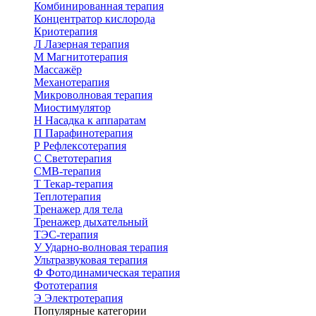
Комбинированная терапия
Концентратор кислорода
Криотерапия
Л
Лазерная терапия
М
Магнитотерапия
Массажёр
Механотерапия
Микроволновая терапия
Миостимулятор
Н
Насадка к аппаратам
П
Парафинотерапия
Р
Рефлексотерапия
С
Светотерапия
СМВ-терапия
Т
Текар-терапия
Теплотерапия
Тренажер для тела
Тренажер дыхательный
ТЭС-терапия
У
Ударно-волновая терапия
Ультразвуковая терапия
Ф
Фотодинамическая терапия
Фототерапия
Э
Электротерапия
Популярные категории