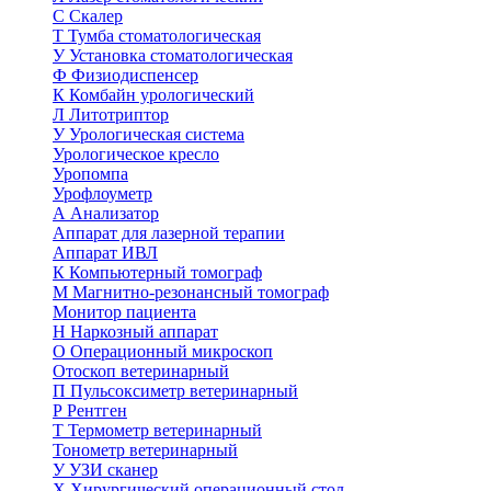
С
Скалер
Т
Тумба стоматологическая
У
Установка стоматологическая
Ф
Физиодиспенсер
К
Комбайн урологический
Л
Литотриптор
У
Урологическая система
Урологическое кресло
Уропомпа
Урофлоуметр
А
Анализатор
Аппарат для лазерной терапии
Аппарат ИВЛ
К
Компьютерный томограф
М
Магнитно-резонансный томограф
Монитор пациента
Н
Наркозный аппарат
О
Операционный микроскоп
Отоскоп ветеринарный
П
Пульсоксиметр ветеринарный
Р
Рентген
Т
Термометр ветеринарный
Тонометр ветеринарный
У
УЗИ сканер
Х
Хирургический операционный стол