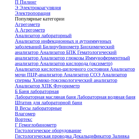
П
Пилинг
Э
Электрокоагуляция
Электропорация
Популярные категории
Агрегометр
А
Агрегометр
Анализатор лабораторный
Анализатор инфекционных и аутоиммунных
заболеваний
Билирубинометр
Биохимический
анализатор
Анализатор БПК
Гематологический
анализатор
Анализатор глюкозы
Иммуноферментный
анализатор
Анализатор кислорода (оксиметр)
Анализатор кислотно-щелочного состояния
Анализатор
мочи
ПЦР-анализатор
Анализатор СОЭ
Анализатор
спермы
Химико-токсикологический анализатор
Анализатор ХПК
Флуориметр
Б
Баня лабораторная
Лабораторная масляная баня
Лабораторная водяная баня
Штатив для лабораторной бани
В
Весы лабораторные
Влагомер
Вортекс
Г
Гемоглобинометр
Гистологическое оборудование
Гистологическая проводка
Декальцификатор
Заливка