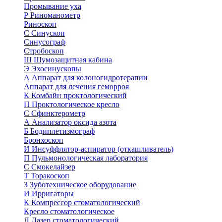
Промывание уха
Р
Риноманометр
Риноскоп
С
Синускоп
Синусограф
Стробоскоп
Ш
Шумозащитная кабина
Э
Эхосинускопы
А
Аппарат для колоногидротерапии
Аппарат для лечения геморроя
К
Комбайн проктологический
П
Проктологическое кресло
С
Сфинктерометр
А
Анализатор оксида азота
Б
Бодиплетизмограф
Бронхоскоп
И
Инсуффлятор-аспиратор (откашливатель)
П
Пульмонологическая лаборатория
С
Смокелайзер
Т
Торакоскоп
З
Зуботехническое оборудование
И
Ирригаторы
К
Компрессор стоматологический
Кресло стоматологическое
Л
Лазер стоматологический