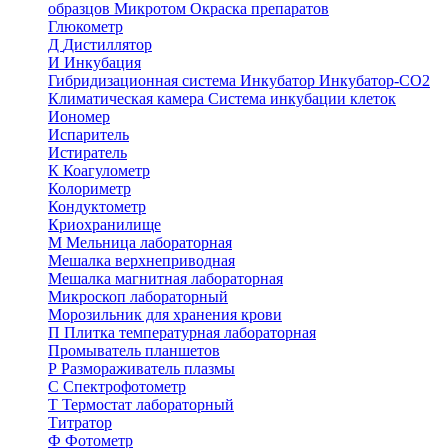
образцов
Микротом
Окраска препаратов
Глюкометр
Д
Дистиллятор
И
Инкубация
Гибридизационная система
Инкубатор
Инкубатор-СО2
Климатическая камера
Система инкубации клеток
Иономер
Испаритель
Истиратель
К
Коагулометр
Колориметр
Кондуктометр
Криохранилище
М
Мельница лабораторная
Мешалка верхнеприводная
Мешалка магнитная лабораторная
Микроскоп лабораторный
Морозильник для хранения крови
П
Плитка температурная лабораторная
Промыватель планшетов
Р
Размораживатель плазмы
С
Спектрофотометр
Т
Термостат лабораторный
Титратор
Ф
Фотометр