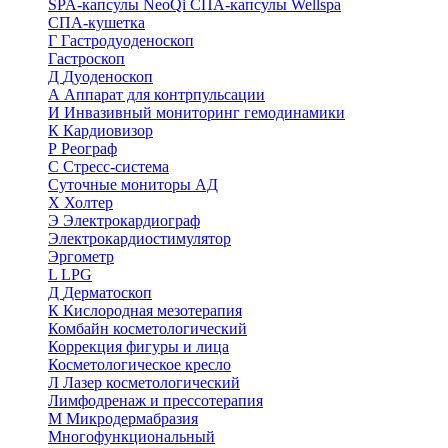
SPA-капсулы NeoQi
СПА-капсулы Wellspa
СПА-кушетка
Г
Гастродуоденоскоп
Гастроскоп
Д
Дуоденоскоп
А
Аппарат для контрпульсации
И
Инвазивный мониторинг гемодинамики
К
Кардиовизор
Р
Реограф
С
Стресс-система
Суточные мониторы АД
Х
Холтер
Э
Электрокардиограф
Электрокардиостимулятор
Эргометр
L
LPG
Д
Дерматоскоп
К
Кислородная мезотерапия
Комбайн косметологический
Коррекция фигуры и лица
Косметологическое кресло
Л
Лазер косметологический
Лимфодренаж и прессотерапия
М
Микродермабразия
Многофункциональный