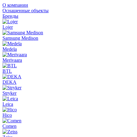
О компании
Оснащенные объекты
Бренды
Lojer
Samsung Medison
Medela
Merivaara
BTL
DEKA
Stryker
Leica
Hico
Comen