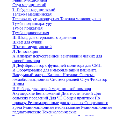
Манипуляционный
Стул медицинский
Т
Табурет медицинский
Тележка медицинская
Тележка внутрикорпусная
Тележка межкорпусная
Тумба под аппаратуру
Тумба подкатная
Тумба прикроватная
Ш
Шкаф для стерильного хранения
Шкаф для сушки
Штатив медицинский
Л
Липосакция
А
Аппарат искусственной вентиляции лёгких для
скорой помощи
Д
Дефибриллятор с функцией монитора для СМП
И
Оборудование для иммобилизации пациента
Вакуумный матрас
Каталка
Носилки
Система
иммобилизационная
Система ремней
Стул
Фиксатор
Шины
Н
Наборы для скорой медицинской помощи
Акушерские
Без вложений
Диагностический
Для
сельских поселений
Для ЧС
Общей практики
По
приказу
Реанимационные для взрослых
Спортивного
врача
Реанимационные неонатальные
Реанимационные
педиатрические
Токсикологические