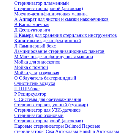
Стерилизатор плазменный
Стерилизатор паровой (автоклав)
Моечно-дезинфицирующая машина
А
Аппарат для чистки и смазки наконечников
В
Ванна моечная
Д
Деструктор игл
К
Камера для хранения стерильных инструментов
Кипятильник дезинфекционный
Л
Ламинарный бокс
Ламинирование стерилизационных пакетов
М
Моечно-дезинфицирующая машина
Мойка для эндоскопов
Мойка с помпой
Мойка ультразвуковая
О
Облучатель бактерицидный
Очиститель воздуха
П
ПЦР-бокс
Р
Рециркулятор
С
Системы для обеззараживания
Стерилизатор воздушный (сухожар)
Стерилизатор для УЗИ-датчиков
Стерилизатор озоновый
Стерилизатор паровой (автоклав)
Паровые стерилизаторы Belimed
Паровые
стерилизаторы Cisa
Автоклавы Hanshin
Автоклавы