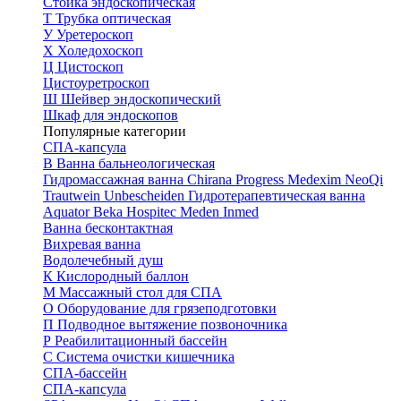
Стойка эндоскопическая
Т
Трубка оптическая
У
Уретероскоп
Х
Холедохоскоп
Ц
Цистоскоп
Цистоуретроскоп
Ш
Шейвер эндоскопический
Шкаф для эндоскопов
Популярные категории
СПА-капсула
В
Ванна бальнеологическая
Гидромассажная ванна
Chirana Progress
Medexim
NeoQi
Trautwein
Unbescheiden
Гидротерапевтическая ванна
Aquator
Beka Hospitec
Meden Inmed
Ванна бесконтактная
Вихревая ванна
Водолечебный душ
К
Кислородный баллон
М
Массажный стол для СПА
О
Оборудование для грязеподготовки
П
Подводное вытяжение позвоночника
Р
Реабилитационный бассейн
С
Система очистки кишечника
СПА-бассейн
СПА-капсула