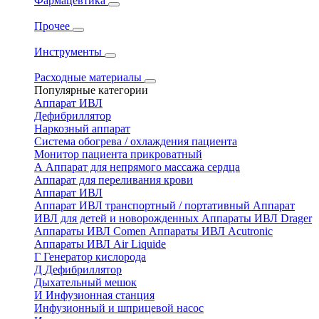
Фармацевтика
Прочее
Инструменты
Расходные материалы
Популярные категории
Аппарат ИВЛ
Дефибриллятор
Наркозный аппарат
Система обогрева / охлаждения пациента
Монитор пациента прикроватный
А
Аппарат для непрямого массажа сердца
Аппарат для переливания крови
Аппарат ИВЛ
Аппарат ИВЛ транспортный / портативный
Аппарат
ИВЛ для детей и новорожденных
Аппараты ИВЛ Drager
Аппараты ИВЛ Comen
Аппараты ИВЛ Acutronic
Аппараты ИВЛ Air Liquide
Г
Генератор кислорода
Д
Дефибриллятор
Дыхательный мешок
И
Инфузионная станция
Инфузионный и шприцевой насос